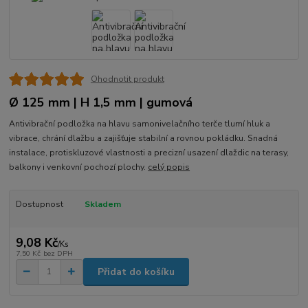
Ohodnotit produkt
Ø 125 mm | H 1,5 mm | gumová
Antivibrační podložka na hlavu samonivelačního terče tlumí hluk a
vibrace, chrání dlažbu a zajišťuje stabilní a rovnou pokládku. Snadná
instalace, protiskluzové vlastnosti a precizní usazení dlaždic na terasy,
balkony i venkovní pochozí plochy.
celý popis
Dostupnost
Skladem
9,08 Kč
/
Ks
7,50 Kč
bez DPH
Přidat do košíku