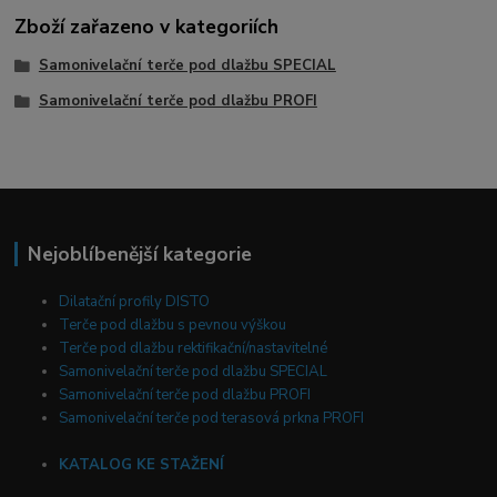
Zboží zařazeno v kategoriích
Samonivelační terče pod dlažbu SPECIAL
Samonivelační terče pod dlažbu PROFI
Nejoblíbenější kategorie
Dilatační profily DISTO
Terče pod dlažbu s pevnou výškou
Terče pod dlažbu rektifikační/nastavitelné
Samonivelační terče pod dlažbu SPECIAL
Samonivelační terče pod dlažbu PROFI
Samonivelační terče pod terasová prkna PROFI
KATALOG KE STAŽENÍ