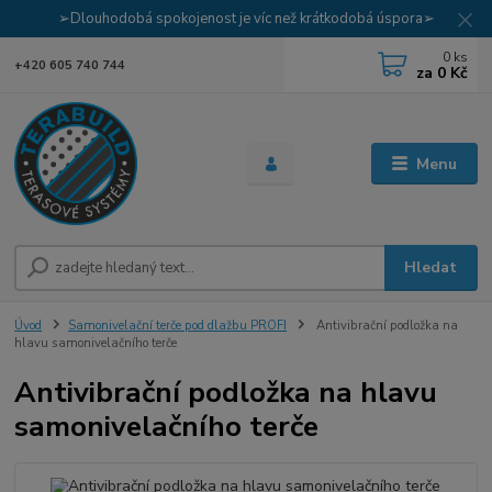
➢Dlouhodobá spokojenost je víc než krátkodobá úspora➢
0
ks
+420 605 740 744
za
0 Kč
Menu
Hledat
Úvod
Samonivelační terče pod dlažbu PROFI
Antivibrační podložka na
hlavu samonivelačního terče
Antivibrační podložka na hlavu
samonivelačního terče