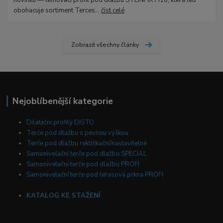
novinku — lemovací profil pod dlažbu STEINFIX H10, která teď
obohacuje sortiment Terces...
číst celé
Zobrazit všechny články
Nejoblíbenější kategorie
Dilatační profily DISTO
Terče pod dlažbu s pevnou výškou
Terče pod dlažbu rektifikační/nastavitelné
Samonivelační terče pod dlažbu SPECIAL
Samonivelační terče pod dlažbu PROFI
Samonivelační terče pod terasová prkna PROFI
KATALOG KE STAŽENÍ