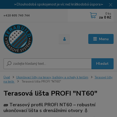
➢Dlouhodobá spokojenost je víc než krátkodobá úspora➢
0
ks
+420 605 740 744
za
0 Kč
Menu
Hledat
Úvod
Ukončovací lišty na terasy, balkóny a schody k terčům
Terasové lišty
na terče
Terasová lišta PROFI "NT60"
Terasová lišta PROFI "NT60"
🧱 Terasový profil
PROFI NT60
– robustní
ukončovací lišta s drenážními otvory 💧