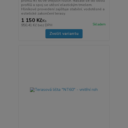
profilů NT 60 ve vnějších rozích. Nasadí se do obou
profilů a spoj se utěsní elastickým tmelem.
Hliníkové provedení zajišťuje stabilní, vodotěsné a
estetické zakončení terasy.
1 150 Kč
/
Ks
Skladem
950,41 Kč
bez DPH
Zvolit variantu