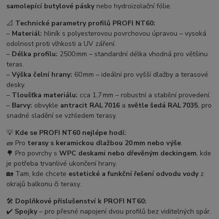
samolepící butylové pásky
nebo hydroizolační fólie.
📐
Technické parametry profilů PROFI NT60:
–
Materiál:
hliník s polyesterovou povrchovou úpravou – vysoká
odolnost proti vlhkosti a UV záření.
–
Délka profilu:
2500 mm – standardní délka vhodná pro většinu
teras.
–
Výška čelní hrany:
60 mm – ideální pro vyšší dlažby a terasové
desky.
–
Tloušťka materiálu:
cca 1,7 mm – robustní a stabilní provedení.
–
Barvy:
obvykle
antracit RAL 7016
a
světle šedá RAL 7035
, pro
snadné sladění se vzhledem terasy.
💡
Kde se PROFI NT60 nejlépe hodí:
🧱 Pro
terasy s keramickou dlažbou 20 mm nebo výše
.
🌳 Pro povrchy s
WPC deskami nebo dřevěným deckingem
, kde
je potřeba trvanlivé ukončení hrany.
🏡 Tam, kde chcete
estetické a funkční řešení odvodu vody
z
okrajů balkonu či terasy.
🛠️
Doplňkové příslušenství k PROFI NT60:
✔️
Spojky
– pro přesné napojení dvou profilů bez viditelných spár.