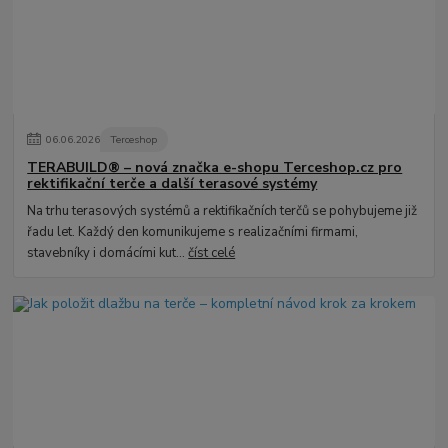
06
.
06
.
2026
Terceshop
TERABUILD® – nová značka e-shopu Terceshop.cz pro
rektifikační terče a další terasové systémy
Na trhu terasových systémů a rektifikačních terčů se pohybujeme již
řadu let. Každý den komunikujeme s realizačními firmami,
stavebníky i domácími kut...
číst celé