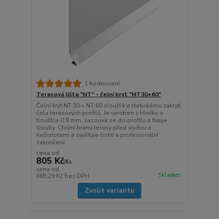
1 hodnocení
Terasová lišta "NT" - čelní kryt "NT30+60"
Čelní kryt NT 30 + NT 60 slouží k estetickému zakrytí
čela terasových profilů. Je vyroben z hliníku o
tloušťce 0,8 mm, zasouvá se do profilu a fixuje
šrouby. Chrání hranu terasy před vodou a
nečistotami a zajišťuje čisté a profesionální
zakončení.
cena od
805 Kč
/
Ks
cena od
Skladem
665,29 Kč
bez DPH
Zvolit variantu