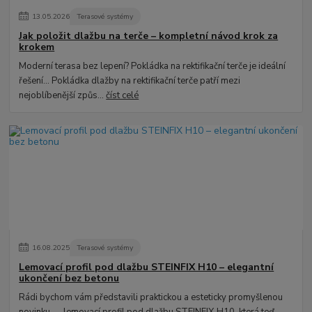
13
.
05
.
2026
Terasové systémy
Jak položit dlažbu na terče – kompletní návod krok za
krokem
Moderní terasa bez lepení? Pokládka na rektifikační terče je ideální
řešení... Pokládka dlažby na rektifikační terče patří mezi
nejoblíbenější způs...
číst celé
16
.
08
.
2025
Terasové systémy
Lemovací profil pod dlažbu STEINFIX H10 – elegantní
ukončení bez betonu
Rádi bychom vám představili praktickou a esteticky promyšlenou