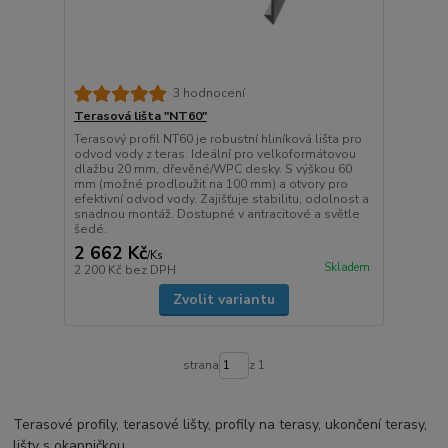
3 hodnocení
Terasová lišta "NT60"
Terasový profil NT60 je robustní hliníková lišta pro
odvod vody z teras. Ideální pro velkoformátovou
dlažbu 20 mm, dřevěné/WPC desky. S výškou 60
mm (možné prodloužit na 100 mm) a otvory pro
efektivní odvod vody. Zajišťuje stabilitu, odolnost a
snadnou montáž. Dostupné v antracitové a světle
šedé.
2 662 Kč
/
Ks
Skladem
2 200 Kč
bez DPH
Zvolit variantu
strana
z 1
Terasové profily, terasové lišty, profily na terasy, ukončení terasy,
lišty s okapničkou.