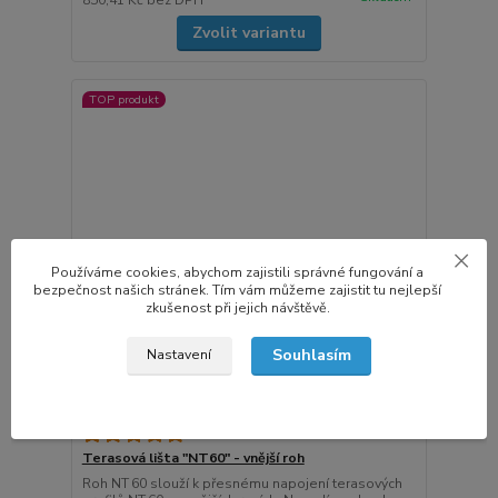
850,41 Kč
bez DPH
Zvolit variantu
TOP produkt
Používáme cookies, abychom zajistili správné fungování a
bezpečnost našich stránek. Tím vám můžeme zajistit tu nejlepší
zkušenost při jejich návštěvě.
Souhlasím
Nastavení
2 hodnocení
Terasová lišta "NT60" - vnější roh
Roh NT 60 slouží k přesnému napojení terasových