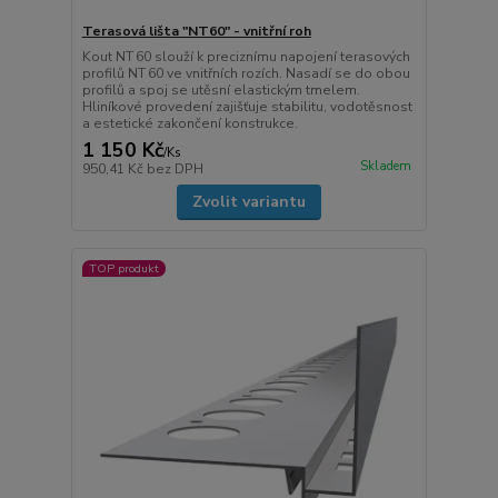
Terasová lišta "NT60" - vnitřní roh
Kout NT 60 slouží k preciznímu napojení terasových
profilů NT 60 ve vnitřních rozích. Nasadí se do obou
profilů a spoj se utěsní elastickým tmelem.
Hliníkové provedení zajišťuje stabilitu, vodotěsnost
a estetické zakončení konstrukce.
1 150 Kč
/
Ks
Skladem
950,41 Kč
bez DPH
Zvolit variantu
TOP produkt