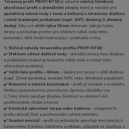
Terasový profil PROFI NT60
je výrazně
odolný hliníkový
ukončovací profil s drenážními otvory
, který je navržen pro
spolehlivý odvod vody z teras a balkonů s terasovou dlažbou
i volně kladenými podlahami (např. WPC decking či dřevěné
desky)
. Díky své
větší výšce 60 mm
dokonale zakryje hranu
terasy a poskytuje prostor pro efektivní odtok vody mimo
konstrukci, čímž chrání hydroizolaci i podkladní vrstvy.
🔩
Klíčové výhody terasového profilu PROFI NT60:
✔️
Efektivní odvod dešťové vody
– drenážní otvory mezi dlažbou
a podkladem podporují bezpečný odtok vody a snižují riziko
vlhkostních problémů.
✔️
Vyšší čelo profilu – 60 mm
– ideální pro terasy s větší dlažbou
(např. 20 mm keramika), deskami WPC nebo dřevěnými palubkami.
✔️
Robustní a odolná konstrukce
– profil je vyroben z kvalitního
hliníku s polyesterovou povrchovou úpravou (tloušťka cca
1,7 mm), která zaručuje dlouhou životnost a odolnost vůči
povětrnostním vlivům a korozi.
✔️
Estetické zakončení terasy nebo balkonu
– elegantní líc
profilu dotváří čistý a profesionální vzhled exteriéru.
✔️
Snadná montáž
– profil se jednoduše upevňuje mechanicky k
betonovému či jinému stabilnímu podkladu, případně se doplňuje o