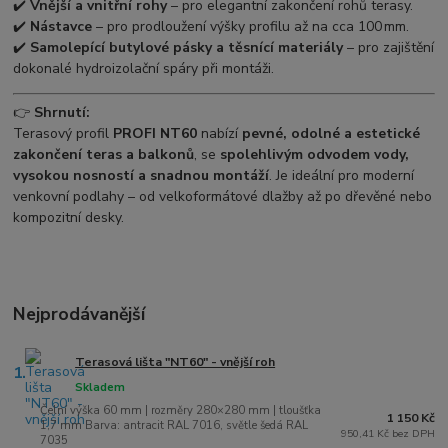
✔️
Vnější a vnitřní rohy
– pro elegantní zakončení rohů terasy.
✔️
Nástavce
– pro prodloužení výšky profilu až na cca 100 mm.
✔️
Samolepící butylové pásky a těsnící materiály
– pro zajištění
dokonalé hydroizolační spáry při montáži.
👉
Shrnutí:
Terasový profil
PROFI NT60
nabízí
pevné, odolné a estetické
zakončení teras a balkonů
, se
spolehlivým odvodem vody,
vysokou nosností a snadnou montáží
. Je ideální pro moderní
venkovní podlahy – od velkoformátové dlažby až po dřevěné nebo
kompozitní desky.
Nejprodávanější
Terasová lišta "NT60" - vnější roh
1.
Skladem
Čelní výška 60 mm | rozměry 280×280 mm | tloušťka
1 150 Kč
1,7 mm Barva: antracit RAL 7016, světle šedá RAL
950,41 Kč bez DPH
7035