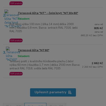
TOP produkt
Terasová lišta "NT" - čelní kryt "NT30+60"
2.
Skladem
Kryt čelní výška 100 mm | šířka 14 mm| délka 2000
cena od
mm | tloušťka 0,8 mm, Barva: antracit RAL 7016, šedá
805 Kč
RAL 7035
cena od
665,29 Kč bez DPH
TOP produkt
Terasová lišta "NT60"
3.
Skladem
Terasový profil z kvalitního hliníkového plechu | čelní
2 662 Kč
výška 60 mm | tloušťka 1,7 mm | délka 2500 mm Barva:
2 200 Kč bez DPH
antracit RAL 7016, světle šedá RAL 7035
TOP produkt
Upřesnit parametry