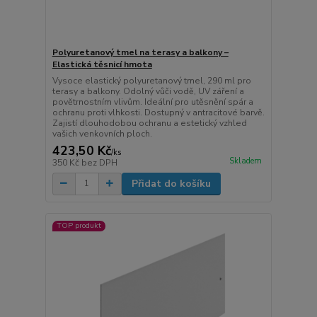
Polyuretanový tmel na terasy a balkony –
Elastická těsnicí hmota
Vysoce elastický polyuretanový tmel, 290 ml pro
terasy a balkony. Odolný vůči vodě, UV záření a
povětrnostním vlivům. Ideální pro utěsnění spár a
ochranu proti vlhkosti. Dostupný v antracitové barvě.
Zajistí dlouhodobou ochranu a estetický vzhled
vašich venkovních ploch.
423,50 Kč
/
ks
Skladem
350 Kč
bez DPH
Přidat do košíku
TOP produkt