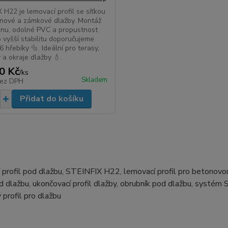
 H22 je lemovací profil se síťkou
nové a zámkové dlažby. Montáž
nu, odolné PVC a propustnost
o vyšší stabilitu doporučujeme
6 hřebíky 🔩. Ideální pro terasy,
 a okraje dlažby 💧.
0 Kč
/
ks
Skladem
ez DPH
Přidat do košíku
profil pod dlažbu, STEINFIX H22, lemovací profil pro betonovou 
d dlažbu, ukončovací profil dlažby, obrubník pod dlažbu, systém S
 profil pro dlažbu