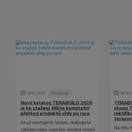
16
.
07
.
2026
Terceshop
06
.
06
.
Nový katalog TERABUILD 2026
TERABUI
je ke stažení. Mějte kompletní
shopu T
přehled produktů vždy po ruce
rektifik
teraso
Ať už navrhujete terasu, realizujete
Na trhu 
zakázku nebo vybíráte vhodné řešení