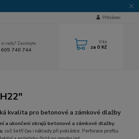
Přihlášení
0
ks
 si rady? Zavolejte.
za
0 Kč
 605 740 744
 H22"
ká kvalita pro betonové a zámkové dlažby
ní a ukončení okrajů betonové a zámkové dlažby
.
nu
, což šetří čas i náklady při pokládce. Perforace profilu
abilní a esteticky čistá po mnoho let.