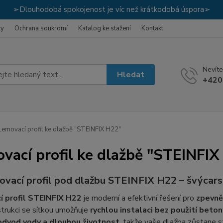
➢Dlouhodobá spokojenost je víc než krátkodobá úspora➢
ky
Ochrana soukromí
Katalog ke stažení
Kontakt
Nevíte
Hledat
+420
emovací profil ke dlažbě "STEINFIX H22"
vací profil ke dlažbě "STEINFIX
ovací profil pod dlažbu
STEINFIX H22
– švýcars
 profil STEINFIX H22
je moderní a efektivní řešení pro
zpevně
trukci se síťkou umožňuje
rychlou instalaci bez použití beto
odvod vody a dlouhou životnost
, takže vaše dlažba zůstane st