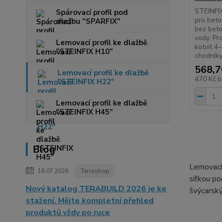
STEINFIX
Spárovací profil pod
pro beto
dlažbu "SPARFIX"
bez beto
vody. Pr
Lemovací profil ke dlažbě
kotvit 4–
"STEINFIX H10"
chodníky
568,7
Lemovací profil ke dlažbě
470 Kč
b
"STEINFIX H22"
Lemovací profil ke dlažbě
"STEINFIX H45"
Blog
Lemovací 
16.07.2026
Terceshop
síťkou po
Nový katalog TERABUILD 2026 je ke
švýcarský
stažení. Mějte kompletní přehled
produktů vždy po ruce