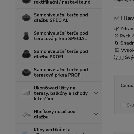
rektifikační / nastavitelné
Samonivelační terče pod
✅
Hlav
dlažbu SPECIAL
🌿
Zdrav
Samonivelační terče pod
⚒️
Rychl
terasová prkna SPECIAL
🔄
Snadn
🏗️
Vysok
Samonivelační terče pod
dlažbu PROFI
🇨🇭
Švý
Samonivelační terče pod
terasová prkna PROFI
Cena:
Ukončovací lišty na
terasy, balkóny a schody
k terčům
Skl
Hliníkový nosič pod
dlažbu
Klipy vertikální a