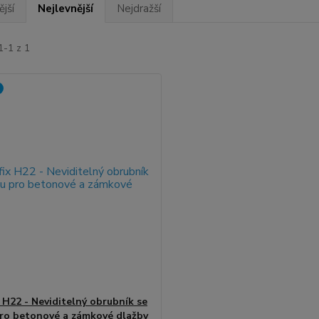
jší
Nejlevnější
Nejdražší
1-1 z 1
x H22 - Neviditelný obrubník se
pro betonové a zámkové dlažby