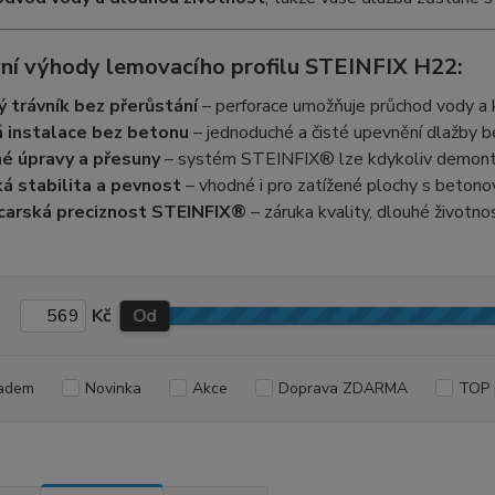
ní výhody lemovacího profilu STEINFIX H22:
ý trávník bez přerůstání
– perforace umožňuje průchod vody a k
á instalace bez betonu
– jednoduché a čisté upevnění dlažby b
é úpravy a přesuny
– systém STEINFIX® lze kdykoliv demontov
á stabilita a pevnost
– vhodné i pro zatížené plochy s betono
carská preciznost STEINFIX®
– záruka kvality, dlouhé životno
Kč
Od
adem
Novinka
Akce
Doprava ZDARMA
TOP 