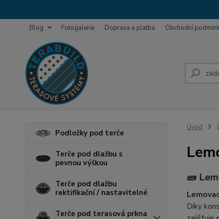
Blog
Fotogalerie
Doprava a platba
Obchodní podmín
Úvod
L
Podložky pod terče
Lemo
Terče pod dlažbu s
pevnou výškou
🧱 Lem
Terče pod dlažbu
rektifikační / nastavitelné
Lemovací
Díky kons
Terče pod terasová prkna
zajišťuje