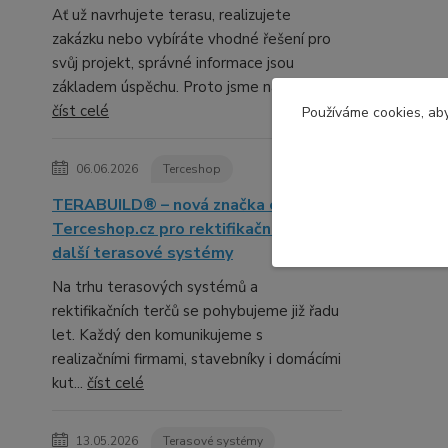
Ať už navrhujete terasu, realizujete
zakázku nebo vybíráte vhodné řešení pro
svůj projekt, správné informace jsou
základem úspěchu. Proto jsme na Terc...
číst celé
Používáme cookies, aby
06.06.2026
Terceshop
TERABUILD® – nová značka e-shopu
Terceshop.cz pro rektifikační terče a
další terasové systémy
Na trhu terasových systémů a
rektifikačních terčů se pohybujeme již řadu
let. Každý den komunikujeme s
realizačními firmami, stavebníky i domácími
kut...
číst celé
13.05.2026
Terasové systémy