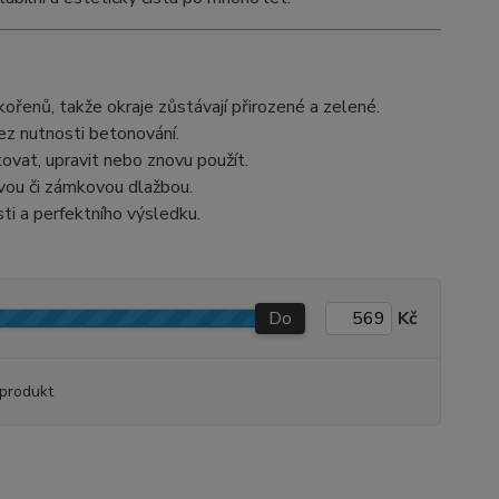
ořenů, takže okraje zůstávají přirozené a zelené.
ez nutnosti betonování.
at, upravit nebo znovu použít.
vou či zámkovou dlažbou.
sti a perfektního výsledku.
Do
Kč
produkt