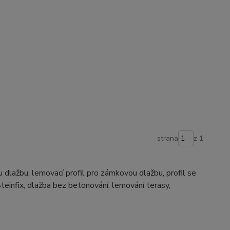
strana
z 1
dlažbu, lemovací profil pro zámkovou dlažbu, profil se
teinfix, dlažba bez betonování, lemování terasy,