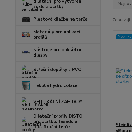
dilatační pro vytvoření
Nejnově
soklu z dlažby
Plastová dlažba na terče
Zobrazuji 
Materiály pro aplikaci
profilů
Novinka
Nástroje pro pokládku
dlažby
Střešní doplňky z PVC
Tekutá hydroizolace
VERTIKÁLNÍ ZAHRADY
Dilatační profily DISTO
pro dlažbu, fasádu a
Steinfi
rektifikační terče
síťkou 