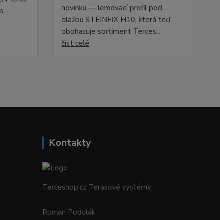
novinku — lemovací profil pod
...
dlažbu STEINFIX H10, která teď
obohacuje sortiment Terces...
číst celé
Kontakty
Terceshop.cz Terasové systémy
Roman Podolák