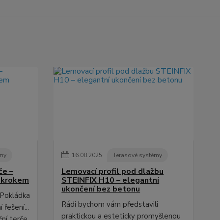
émy
16
.
08
.
2025
Terasové systémy
če –
Lemovací profil pod dlažbu
a krokem
STEINFIX H10 – elegantní
ukončení bez betonu
 Pokládka
Rádi bychom vám představili
 řešení...
praktickou a esteticky promyšlenou
ční terče