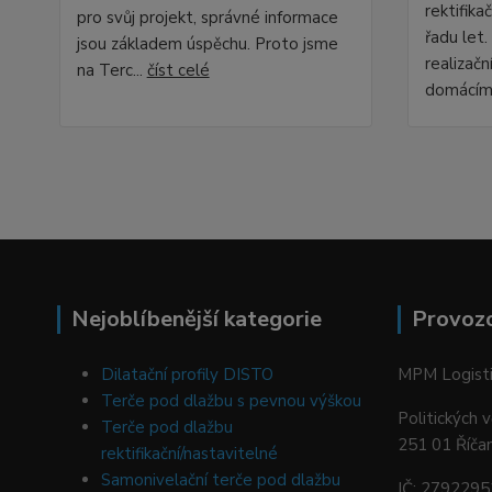
rektifika
pro svůj projekt, správné informace
řadu let
jsou základem úspěchu. Proto jsme
realizačn
na Terc...
číst celé
domácími
Nejoblíbenější kategorie
Provoz
Dilatační profily DISTO
MPM Logistic
Terče pod dlažbu s pevnou výškou
Politických 
Terče pod dlažbu
251 01 Říča
rektifikační/nastavitelné
Samonivelační terče pod dlažbu
IČ: 2792295