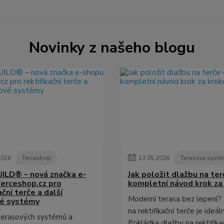
Novinky z našeho blogu
2026
Terceshop
13
.
05
.
2026
Terasové syst
LD® – nová značka e-
Jak položit dlažbu na ter
erceshop.cz pro
kompletní návod krok z
ační terče a další
Moderní terasa bez lepení?
vé systémy
na rektifikační terče je ideální
terasových systémů a
Pokládka dlažby na rektifika