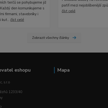
čních terčů se pohybujeme již
patří mezi nejoblíbenější způs
. Každý den komunikujeme s
číst celé
ími firmami, stavebníky i
 kut...
číst celé
Zobrazit všechny články
ovatel eshopu
Mapa
, s.r.o
vězňů 1233/40
ny
2