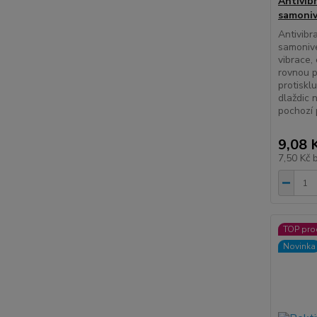
Antivib
samoniv
Antivibr
samonive
vibrace, 
rovnou p
protiskl
dlaždic 
pochozí 
9,08 
7,50 Kč
TOP pro
Novinka