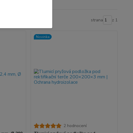
strana
z 1
Novinka
2 hodnocení