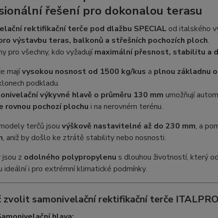
sionální řešení pro dokonalou terasu
lační rektifikační terče pod dlažbu SPECIAL
od italského 
ro výstavbu teras, balkonů a střešních pochozích ploch
.
ny pro všechny, kdo vyžadují
maximální přesnost, stabilitu a 
če mají
vysokou nosnost od 1500 kg/kus
a
plnou základnu 
klonech podkladu.
onivelační výkyvné hlavě o průměru 130 mm
umožňují autom
e rovnou pochozí plochu
i na nerovném terénu.
 modely terčů jsou
výškově nastavitelné až do 230 mm
, a po
m
, aniž by došlo ke ztrátě stability nebo nosnosti.
 jsou z
odolného polypropylenu
s dlouhou životností, který 
u ideální i pro extrémní klimatické podmínky.
 zvolit samonivelační rektifikační terče ITALP
amonivelační hlava: