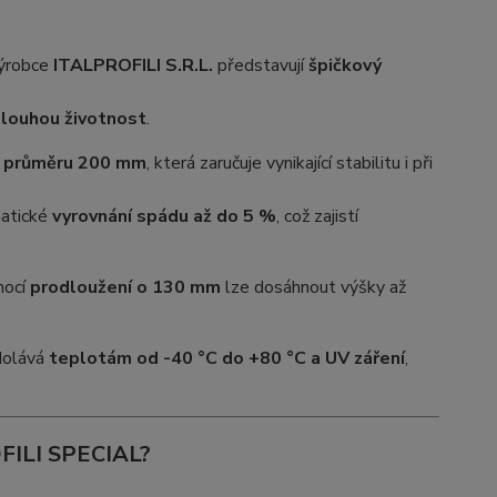
výrobce
ITALPROFILI S.R.L.
představují
špičkový
dlouhou životnost
.
o průměru 200 mm
, která zaručuje vynikající stabilitu i při
atické
vyrovnání spádu až do 5 %
, což zajistí
mocí
prodloužení o 130 mm
lze dosáhnout výšky až
odolává
teplotám od -40 °C do +80 °C a UV záření
,
ROFILI SPECIAL?