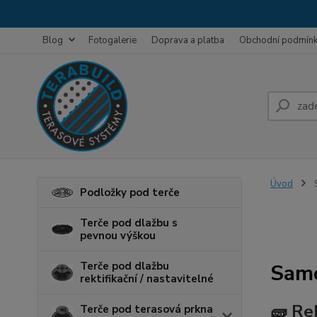
Blog
Fotogalerie
Doprava a platba
Obchodní podmín
Úvod
S
Podložky pod terče
Terče pod dlažbu s
pevnou výškou
Terče pod dlažbu
Samo
rektifikační / nastavitelné
🧱
Rek
Terče pod terasová prkna