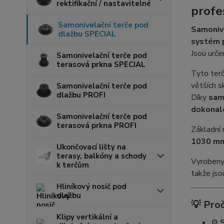
rektifikační / nastavitelné
profe
Samonivelační terče pod
Samonive
dlažbu SPECIAL
systém p
Jsou urče
Samonivelační terče pod
terasová prkna SPECIAL
Tyto ter
větších s
Samonivelační terče pod
dlažbu PROFI
Díky
sam
dokonal
Samonivelační terče pod
terasová prkna PROFI
Základní
1030 m
Ukončovací lišty na
terasy, balkóny a schody
Vyrobeny
k terčům
takže jso
Hliníkový nosič pod
dlažbu
💡
Proč
Klipy vertikální a
⚙️
S