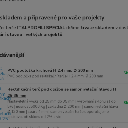
skladem a připravené pro vaše projekty
ční terče
ITALPROFILI SPECIAL
držíme
trvale skladem
v dost
ní staveb i velkých projektů
.
dávanější
PVC podložka kruhová H 2,4 mm, Ø 200 mm
Sk
PVC podložka pod rektifikační terče H 2,4 mm, Ø 200 mm
Rektifikační terč pod dlažbu se samonivelační hlavou H
25-35 mm
Nastavitelná výška od 25 mm do 35 mm | vyrovnaní sklonu až do
Sk
5% | nosnost 5000 Kg | základna Ø 200 mm | samonivelační hlava
Ø 130 mm | spára 4 mm | samonivelační terče doporučujeme
aplikovat při sklonu od 2% a víc