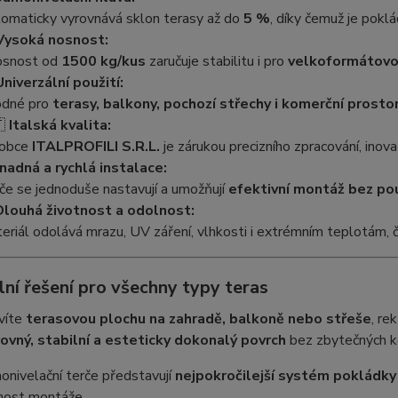
omaticky vyrovnává sklon terasy až do
5 %
, díky čemuž je pokl
Vysoká nosnost:
snost od
1500 kg/kus
zaručuje stabilitu i pro
velkoformátovo
Univerzální použití:
dné pro
terasy, balkony, pochozí střechy i komerční prosto
🇹
Italská kvalita:
robce
ITALPROFILI S.R.L.
je zárukou precizního zpracování, inova
nadná a rychlá instalace:
če se jednoduše nastavují a umožňují
efektivní montáž bez pou
Dlouhá životnost a odolnost:
eriál odolává mrazu, UV záření, vlhkosti i extrémním teplotám, 
lní řešení pro všechny typy teras
víte
terasovou plochu na zahradě, balkoně nebo střeše
, re
rovný, stabilní a esteticky dokonalý povrch
bez zbytečných 
nivelační terče představují
nejpokročilejší systém pokládky
host montáže.