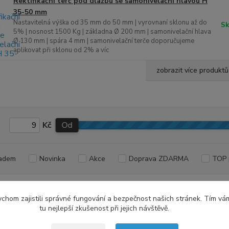
Rektifikační terč pod dlažbu se samonivelační hlavou H
35-50 mm
Nastavitelná výška od 35 mm do 50 mm | vyrovnaní sklonu až do
Sk
5% | nosnost 1500 Kg | základna Ø 200 mm | samonivelační hlava
Ø 130 mm | spára 4 mm | samonivelační terče doporučujeme
aplikovat při sklonu od 2% a víc
zobrazit více produktů
Kč
Od
adem
Novinka
Akce
Doprava ZDARMA
TOP 
Upřesnit parametr
chom zajistili správné fungování a bezpečnost našich stránek. Tím vá
tu nejlepší zkušenost při jejich návštěvě.