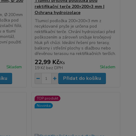
4 mm, Ø 200
Tlumicí pryžová podložka pod
rektifikační terče 200×200×3 mm |
Ochrana hydroizolace
m, Ø 200 mm
dložka pod
Tlumicí podložka 200×200×3 mm z
olační fólii,
recyklované pryže je určena pod
 a tlumí
rektifikační terče. Chrání hydroizolaci před
 montáž,
poškozením a zároveň snižuje kročejový
ní použití.
hluk při chůzi. Ideální řešení pro terasy,
balkony i střešní plochy s dlažbou nebo
dřevěnou terasou na rektifikačních terčích.
22,99 Kč
/
Ks
Skladem
Skladem
19 Kč
bez DPH
šíku
Přidat do košíku
TOP produkt
Novinka