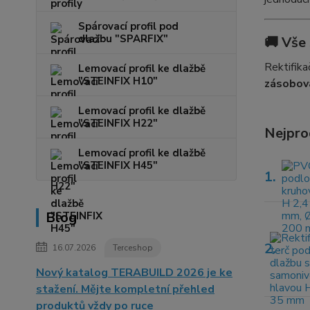
Spárovací profil pod
dlažbu "SPARFIX"
🚚
Vše 
Rektifika
Lemovací profil ke dlažbě
"STEINFIX H10"
zásobová
Lemovací profil ke dlažbě
"STEINFIX H22"
Nejpro
Lemovací profil ke dlažbě
"STEINFIX H45"
1.
Blog
2.
16.07.2026
Terceshop
Nový katalog TERABUILD 2026 je ke
stažení. Mějte kompletní přehled
produktů vždy po ruce