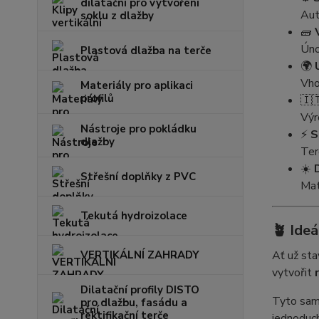
dilatační pro vytvoření
Aut
soklu z dlažby
🧱
Úno
Plastová dlažba na terče
🌍
Vho
Materiály pro aplikaci
profilů
🇮
Vý
Nástroje pro pokládku
⚡
S
dlažby
Ter
☀️
Střešní doplňky z PVC
Mat
Tekutá hydroizolace
🪴
Ideá
VERTIKÁLNÍ ZAHRADY
Ať už sta
vytvořit
Dilatační profily DISTO
Tyto samo
pro dlažbu, fasádu a
rektifikační terče
jednoduc