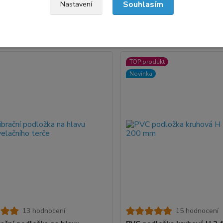
Souhlasím
Nastavení
jší
Nejlevnější
Nejdražší
1-12 z 12
TOP produkt
Novinka
13 hodnocení
15 hodnocení