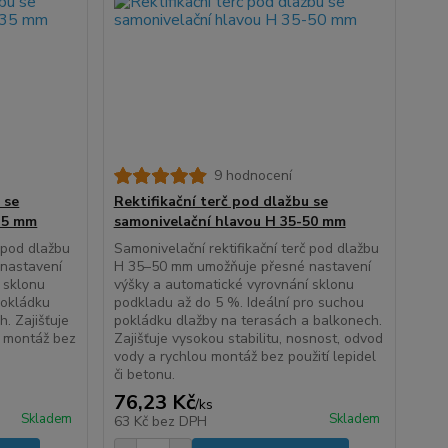
9 hodnocení
 se
Rektifikační terč pod dlažbu se
35 mm
samonivelační hlavou H 35-50 mm
č pod dlažbu
Samonivelační rektifikační terč pod dlažbu
nastavení
H 35–50 mm umožňuje přesné nastavení
 sklonu
výšky a automatické vyrovnání sklonu
pokládku
podkladu až do 5 %. Ideální pro suchou
. Zajišťuje
pokládku dlažby na terasách a balkonech.
u montáž bez
Zajišťuje vysokou stabilitu, nosnost, odvod
vody a rychlou montáž bez použití lepidel
či betonu.
76,23 Kč
/
ks
Skladem
Skladem
63 Kč
bez DPH