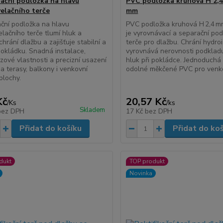
rační podložka na hlavu
PVC podložka kruhová H 2,
elačního terče
mm
ační podložka na hlavu
PVC podložka kruhová H 2,4 m
lačního terče tlumí hluk a
je vyrovnávací a separační po
chrání dlažbu a zajišťuje stabilní a
terče pro dlažbu. Chrání hydroiz
okládku. Snadná instalace,
vyrovnává nerovnosti podkladu
uzové vlastnosti a precizní usazení
hluk při pokládce. Jednoduchá
na terasy, balkony i venkovní
odolné měkčené PVC pro venkov
plochy.
Kč
20,57 Kč
/
Ks
/
ks
Skladem
bez DPH
17 Kč
bez DPH
Přidat do košíku
Přidat do ko
dukt
TOP produkt
Novinka