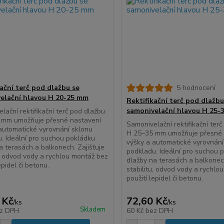
kační terč pod dlažbu se
5 hodnocení
elační hlavou H 20-25 mm
Rektifikační terč pod dlažbu
samonivelační hlavou H 25-
lační rektifikační terč pod dlažbu
 mm umožňuje přesné nastavení
Samonivelační rektifikační ter
automatické vyrovnání sklonu
H 25–35 mm umožňuje přesné 
. Ideální pro suchou pokládku
výšky a automatické vyrovnání
a terasách a balkonech. Zajišťuje
podkladu. Ideální pro suchou 
u, odvod vody a rychlou montáž bez
dlažby na terasách a balkonech
epidel či betonu.
stabilitu, odvod vody a rychlo
použití lepidel či betonu.
 Kč
72,60 Kč
/
ks
/
ks
Skladem
z DPH
60 Kč
bez DPH