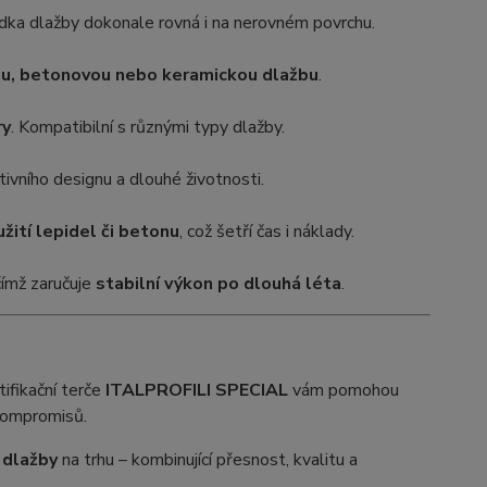
ádka dlažby dokonale rovná i na nerovném povrchu.
u, betonovou nebo keramickou dlažbu
.
ry
. Kompatibilní s různými typy dlažby.
tivního designu a dlouhé životnosti.
žití lepidel či betonu
, což šetří čas i náklady.
čímž zaručuje
stabilní výkon po dlouhá léta
.
ktifikační terče
ITALPROFILI SPECIAL
vám pomohou
kompromisů.
 dlažby
na trhu – kombinující přesnost, kvalitu a