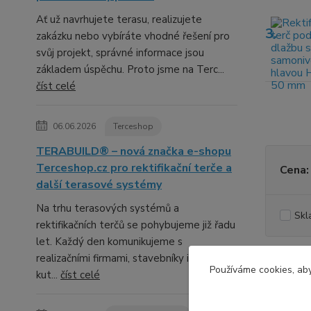
Ať už navrhujete terasu, realizujete
3.
zakázku nebo vybíráte vhodné řešení pro
svůj projekt, správné informace jsou
základem úspěchu. Proto jsme na Terc...
číst celé
06.06.2026
Terceshop
TERABUILD® – nová značka e-shopu
Terceshop.cz pro rektifikační terče a
Cena:
další terasové systémy
Na trhu terasových systémů a
Skl
rektifikačních terčů se pohybujeme již řadu
let. Každý den komunikujeme s
realizačními firmami, stavebníky i domácími
Používáme cookies, aby
kut...
číst celé