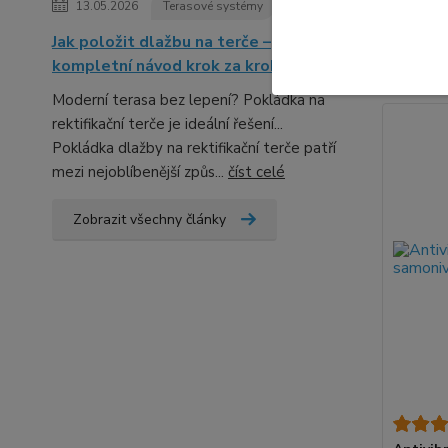
13.05.2026
Terasové systémy
Nejnově
Jak položit dlažbu na terče –
kompletní návod krok za krokem
Zobrazuji 
Moderní terasa bez lepení? Pokládka na
rektifikační terče je ideální řešení...
Pokládka dlažby na rektifikační terče patří
mezi nejoblíbenější způs...
číst celé
Zobrazit všechny články