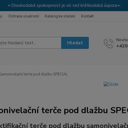
➢Dlouhodobá spokojenost je víc než krátkodobá úspora➢
ky
Ochrana soukromí
Katalog ke stažení
Kontakt
Nevíte
Hledat
+420
amonivelační terče pod dlažbu SPECIAL
nivelační terče pod dlažbu SP
tifikační terče pod dlažbu samonivela