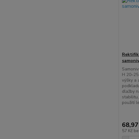
Rektifi
samoniv
Samonive
H 20–25
výšky a 
podkladu
dlažby n
stabilit
použití l
68,97
57 Kč
be