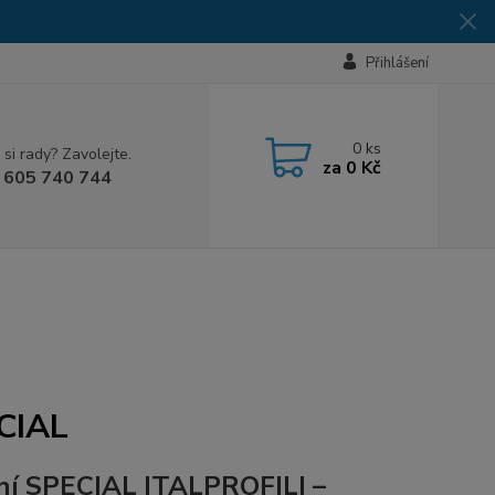
Přihlášení
0
ks
 si rady? Zavolejte.
za
0 Kč
 605 740 744
ECIAL
ční SPECIAL ITALPROFILI –