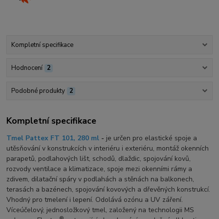
Kompletní specifikace
Hodnocení
2
Podobné produkty
2
Kompletní specifikace
Tmel Pattex FT 101, 280 ml
-
je určen pro elastické spoje a
utěsňování v konstrukcích v interiéru i exteriéru, montáž okenních
parapetů, podlahových lišt, schodů, dlaždic, spojování kovů,
rozvody ventilace a klimatizace, spoje mezi okenními rámy a
zdivem, dilatační spáry v podlahách a stěnách na balkonech,
terasách a bazénech, spojování kovových a dřevěných konstrukcí.
Vhodný pro tmelení i lepení. Odolává ozónu a UV záření.
Víceúčelový, jednosložkový tmel, založený na technologii MS
®