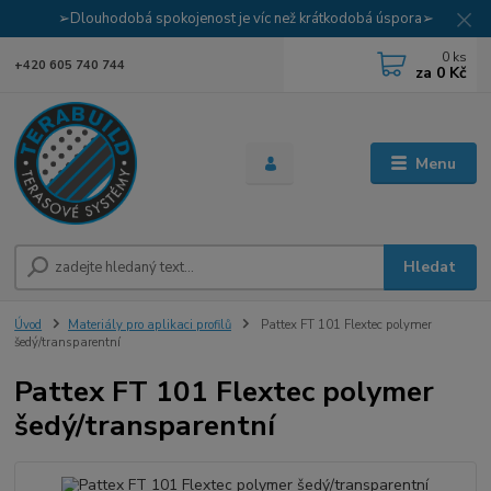
➢Dlouhodobá spokojenost je víc než krátkodobá úspora➢
0
ks
+420 605 740 744
za
0 Kč
Menu
Hledat
Úvod
Materiály pro aplikaci profilů
Pattex FT 101 Flextec polymer
šedý/transparentní
Pattex FT 101 Flextec polymer
šedý/transparentní