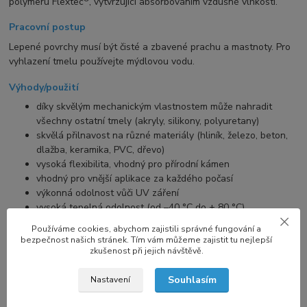
polymeru Flextec
, vytvrzující absorbováním vzdušné vlhkosti.
Pracovní postup
Lepené povrchy musí být čisté a zbavené prachu a mastnoty. Pro
vyhlazení tmelu používejte mýdlovou vodu.
Výhody/použití
díky skvělým mechanickým vlastnostem může nahradit
všechny ostatní tmely (akryly, silikony, polyuretany)
skvělá přilnavost na různé materiály (hliník, železo, beton,
dlažba, keramika, PVC, dřevo)
vysoká flexibilita, vhodný pro přírodní kámen
vhodný pro vnější aplikace za každého počasí
výkonná odolnost vůči UV záření
vysoká tepelná odolnost (od –40 °C do + 80 °C)
po vytvrzení částečně přetíratelný
Používáme cookies, abychom zajistili správné fungování a
bezpečnost našich stránek. Tím vám můžeme zajistit tu nejlepší
zkušenost při jejich návštěvě.
Souhlasím
Nastavení
Podobné produkty
2