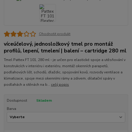
Ohodnotit produkt
víceúčelový, jednosložkový tmel pro montáž
profilů, lepení, tmelení | balení – cartridge 280 ml
Tmel Pattex FT 101, 280 ml - je určen pro elastické spoje a utěsňování v
konstrukcích v interiéru i exteriéru, montáž okenních parapetů,
podlahových lišt, schodů, dlaždic, spojování kovů, rozvody ventilace a
klimatizace, spoje mezi okenními rámy a zdivem, dilatační spáry v
podlahách a stěnách na b...
celý popis
Dostupnost
Skladem
Barva