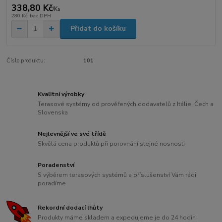
338,80 Kč
/
Ks
280 Kč
bez DPH
Přidat do košíku
Číslo produktu:
101
Kvalitní výrobky
Terasové systémy od prověřených dodavatelů z Itálie, Čech a
Slovenska
Nejlevnější ve své třídě
Skvělá cena produktů při porovnání stejné nosnosti
Poradenství
S výběrem terasových systémů a příslušenství Vám rádi
poradíme
Rekordní dodací lhůty
Produkty máme skladem a expedujeme je do 24 hodin