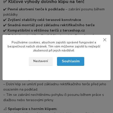
✅ Klíčové výhody dolního klipu na terč
✔️
Pevné ukotvení terče k podkladu
– zabrání posunu během
pokládky
✔️
Zvýšení stability celé terasové konstrukce
✔️
Snadná montáž pod základnu rektifikačního terče
✔️
Kompatibilní s většinou terčů z terceshop.cz
✔️
Odolný materiál – dlouhá životnost i při venkovním
použití
Používáme cookies, abychom zajistili správné fungování a
bezpečnost našich stránek. Tím vám můžeme zajistit tu nejlepší
zkušenost při jejich návštěvě.
⚠️
Důležité upozornění:
klipy samostatně neprodáváme, pouze
jako doplněk k terčům zakoupeným zde na terceshop.cz.
Souhlasím
Nastavení
🧱 Jak funguje dolní klip při instalaci terčů
📍
Umístění klipu:
– Dolní klip se umístí pod základnu rektifikačního terče před jeho
osazením na podklad.
– Tím se zabrání nechtěnému pohybu či posunu během práce s
dlažbou nebo terasovými prkny.
📐
Spolupráce s horním klipem: