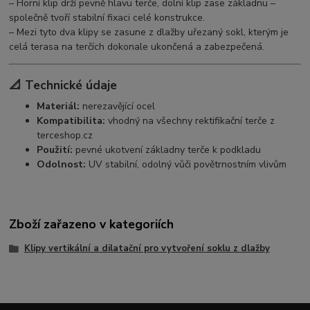
– Horní klip drží pevně hlavu terče, dolní klip zase základnu –
společně tvoří stabilní fixaci celé konstrukce.
– Mezi tyto dva klipy se zasune z dlažby uřezaný sokl, kterým je
celá terasa na terčích dokonale ukončená a zabezpečená.
📐 Technické údaje
Materiál:
nerezavějící ocel
Kompatibilita:
vhodný na všechny rektifikační terče z
terceshop.cz
Použití:
pevné ukotvení základny terče k podkladu
Odolnost:
UV stabilní, odolný vůči povětrnostním vlivům
Zboží zařazeno v kategoriích
Klipy vertikální a dilatační pro vytvoření soklu z dlažby