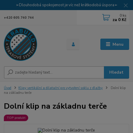
➢Dlouhodobá spokojenost je víc než krátkodobá úspora➢
0
ks
+420 605 740 744
za
0 Kč
Menu
Hledat
Úvod
Klipy vertikální a dilatační pro vytvoření soklu z dlažby
Dolní klip
na základnu terče
Dolní klip na základnu terče
TOP produkt