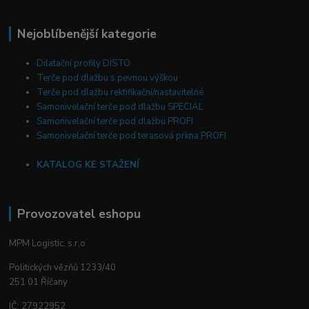
Nejoblíbenější kategorie
Dilatační profily DISTO
Terče pod dlažbu s pevnou výškou
Terče pod dlažbu rektifikační/nastavitelné
Samonivelační terče pod dlažbu SPECIAL
Samonivelační terče pod dlažbu PROFI
Samonivelační terče pod terasová prkna PROFI
KATALOG KE STAŽENÍ
Provozovatel eshopu
MPM Logistic, s.r.o
Politických vězňů 1233/40
251 01 Říčany
IČ: 27922952