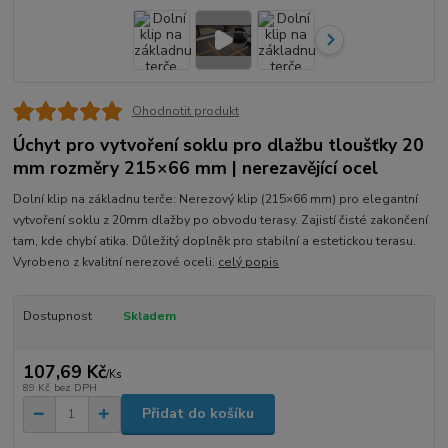
Ohodnotit produkt
Úchyt pro vytvoření soklu pro dlažbu tloušťky 20
mm rozměry 215×66 mm | nerezavějící ocel
Dolní klip na základnu terče: Nerezový klip (215×66 mm) pro elegantní
vytvoření soklu z 20mm dlažby po obvodu terasy. Zajistí čisté zakončení
tam, kde chybí atika. Důležitý doplněk pro stabilní a estetickou terasu.
Vyrobeno z kvalitní nerezové oceli.
celý popis
Dostupnost
Skladem
107,69 Kč
/
Ks
89 Kč
bez DPH
Přidat do košíku