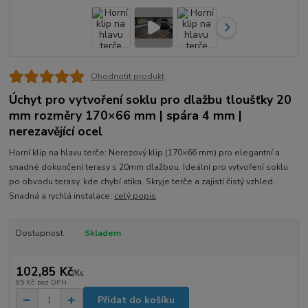
Ohodnotit produkt
Úchyt pro vytvoření soklu pro dlažbu tloušťky 20
mm rozměry 170×66 mm | spára 4 mm |
nerezavějící ocel
Horní klip na hlavu terče: Nerezový klip (170×66 mm) pro elegantní a
snadné dokončení terasy s 20mm dlažbou. Ideální pro vytvoření soklu
po obvodu terasy, kde chybí atika. Skryje terče a zajistí čistý vzhled.
Snadná a rychlá instalace.
celý popis
Dostupnost
Skladem
102,85 Kč
/
Ks
85 Kč
bez DPH
Přidat do košíku