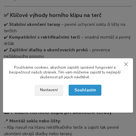
✅ Klíčové výhody horního klipu na terč
✔️
Stabilní ukončení terasy
– pevné uchycení soklu či lišty na
terčích
✔️
Kompatibilní s rektifikačními terči
– snadná montáž a pevný
držák
✔️
Zajištění dlažby a ukončovacích prvků
– prevence
nežádoucího posunu
✔️
Odolný materiál
– odolává povětrnostním vlivům i UV záření
Používáme cookies, abychom zajistili správné fungování a
✔️
Jednoduchá instalace
– rychlá montáž bez nutnosti
bezpečnost našich stránek. Tím vám můžeme zajistit tu nejlepší
speciálních nástrojů
zkušenost při jejich návštěvě.
⚠️
Důležité upozornění:
klipy samostatně neprodáváme, pouze
Souhlasím
Nastavení
jako doplněk k terčům zakoupeným zde na terceshop.cz.
🧱 Použití horního klipu při ukončení terasy
📍
Montáž soklu nebo lišty:
– Klip nasuň na hlavu rektifikačního terče a zajisti tak pevné
ukončení okrajů dlažby nebo terasy.