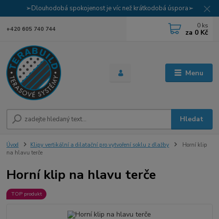
➢Dlouhodobá spokojenost je víc než krátkodobá úspora➢
0
ks
+420 605 740 744
za
0 Kč
Menu
Hledat
Úvod
Klipy vertikální a dilatační pro vytvoření soklu z dlažby
Horní klip
na hlavu terče
Horní klip na hlavu terče
TOP produkt