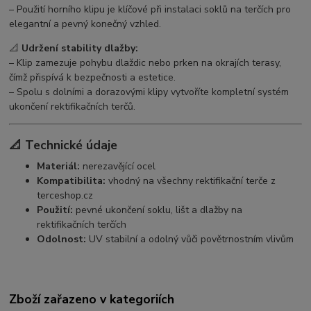
– Použití horního klipu je klíčové při instalaci soklů na terčích pro
elegantní a pevný konečný vzhled.
📐
Udržení stability dlažby:
– Klip zamezuje pohybu dlaždic nebo prken na okrajích terasy,
čímž přispívá k bezpečnosti a estetice.
– Spolu s dolními a dorazovými klipy vytvoříte kompletní systém
ukončení rektifikačních terčů.
📐 Technické údaje
Materiál:
nerezavějící ocel
Kompatibilita:
vhodný na všechny rektifikační terče z
terceshop.cz
Použití:
pevné ukončení soklu, lišt a dlažby na
rektifikačních terčích
Odolnost:
UV stabilní a odolný vůči povětrnostním vlivům
Zboží zařazeno v kategoriích