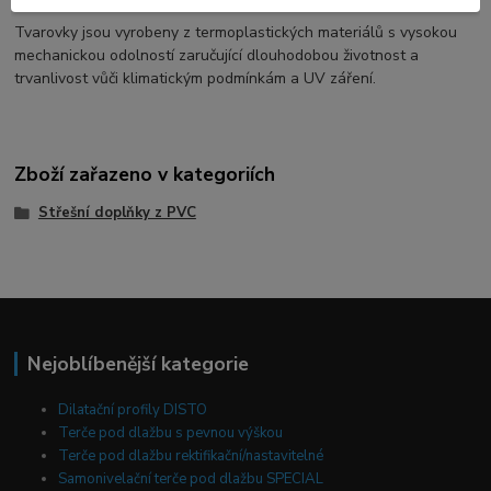
Tvarovky jsou vyrobeny z termoplastických materiálů s vysokou
mechanickou odolností zaručující dlouhodobou životnost a
trvanlivost vůči klimatickým podmínkám a UV záření.
Zboží zařazeno v kategoriích
Střešní doplňky z PVC
Nejoblíbenější kategorie
Dilatační profily DISTO
Terče pod dlažbu s pevnou výškou
Terče pod dlažbu rektifikační/nastavitelné
Samonivelační terče pod dlažbu SPECIAL