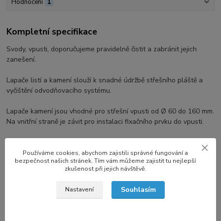
Hodnocení
1
Kompletní specifikace
Svody, vpusti, doporučujeme pravidelně čistit a zabránit jejich
zanešení.
Lapače listí a kamení slouží k snadné údržbě střešního pláště a
vyčištění odvodňovacího systému.
Lapače kamení jsou vhodné pro střešní vpusti od Ø 60 do 160 mm.
Na vnitřní straně je závit pro instalaci fixačního prvku do vpusti.
Lapače listí jsou vhodné pro instalace pro střešní vpusti od Ø 75
do 125 mm.
Používáme cookies, abychom zajistili správné fungování a
bezpečnost našich stránek. Tím vám můžeme zajistit tu nejlepší
zkušenost při jejich návštěvě.
Rohové lapače listí a kamení jsou vhodné pro instalaci do
rohových vpustí.
Souhlasím
Nastavení
Lapače se snadno instalují do vpusti nebo svodového systému.
Jejich pružný tvar zaručuje trvalou fixaci.