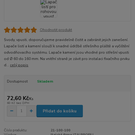
Ohodnotit produkt
Svody, vpusti, doporučujeme pravidelně čistit a zabránit jejich zanešení.
Lapače listí a kamení slouží k snadné údržbě střešního pláště a vyčištění
odvodňovacího systému. Lapače kamení jsou vhodné pro střešní vpusti
od Ø 60 do 160 mm. Na vnitřní straně je závit pro instalaci fixačního prvku
d...
celý popis
Dostupnost
Skladem
72,60 Kč
/
Ks
60 Kč
bez DPH
Přidat do košíku
Číslo produktu:
21-100-100
Výrobce:
Italská firma ITALPROFILI