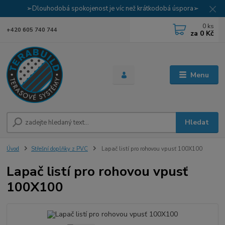
➢Dlouhodobá spokojenost je víc než krátkodobá úspora➢
0
ks
+420 605 740 744
za
0 Kč
Menu
Hledat
Úvod
Střešní doplňky z PVC
Lapač listí pro rohovou vpusť 100X100
Lapač listí pro rohovou vpusť
100X100