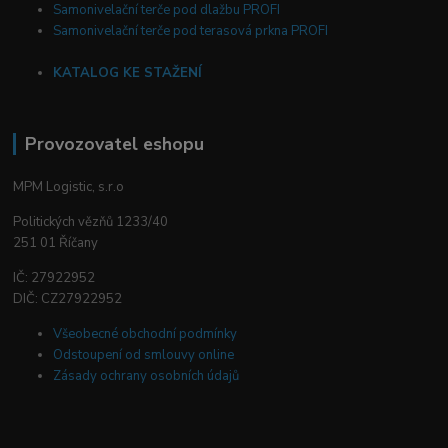
Samonivelační terče pod dlažbu PROFI
Samonivelační terče pod terasová prkna PROFI
KATALOG KE STAŽENÍ
Provozovatel eshopu
MPM Logistic, s.r.o
Politických vězňů 1233/40
251 01 Říčany
IČ: 27922952
DIČ: CZ27922952
Všeobecné obchodní podmínky
Odstoupení od smlouvy online
Zásady ochrany osobních údajů