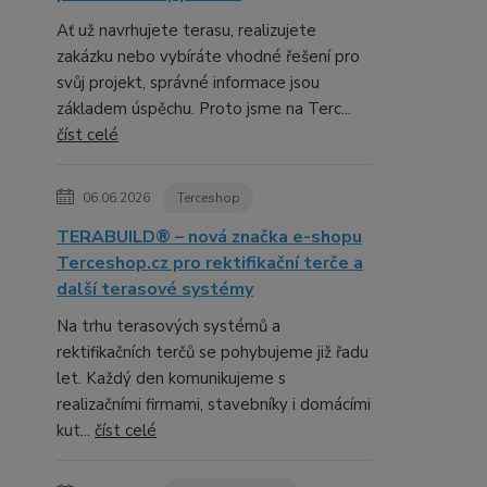
Ať už navrhujete terasu, realizujete
zakázku nebo vybíráte vhodné řešení pro
svůj projekt, správné informace jsou
základem úspěchu. Proto jsme na Terc...
číst celé
06.06.2026
Terceshop
TERABUILD® – nová značka e-shopu
Terceshop.cz pro rektifikační terče a
další terasové systémy
Na trhu terasových systémů a
rektifikačních terčů se pohybujeme již řadu
let. Každý den komunikujeme s
realizačními firmami, stavebníky i domácími
kut...
číst celé