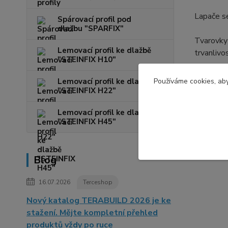
Lapače se
Spárovací profil pod
dlažbu "SPARFIX"
Tvarovky 
Lemovací profil ke dlažbě
trvanlivo
"STEINFIX H10"
Používáme cookies, aby
Lemovací profil ke dlažbě
"STEINFIX H22"
Lemovací profil ke dlažbě
Zboží 
"STEINFIX H45"
Střeš
Blog
16.07.2026
Terceshop
Nový katalog TERABUILD 2026 je ke
stažení. Mějte kompletní přehled
produktů vždy po ruce