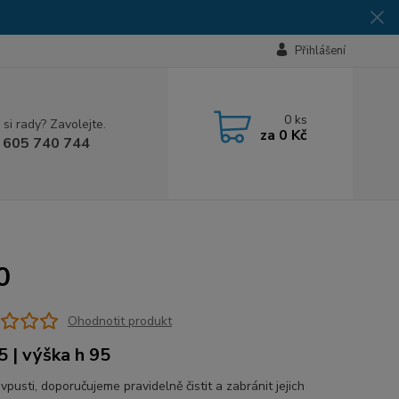
Přihlášení
0
ks
 si rady? Zavolejte.
za
0 Kč
 605 740 744
0
Ohodnotit produkt
5 | výška h 95
vpusti, doporučujeme pravidelně čistit a zabránit jejich