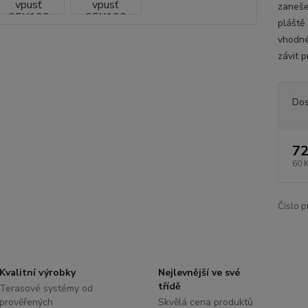
zaneše
pláště
vhodné
závit p
Dos
72
60 
Číslo p
Kvalitní výrobky
Nejlevnější ve své
třídě
Terasové systémy od
prověřených
Skvělá cena produktů