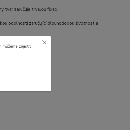
 tvar zaručuje trvalou fixaci.
ou odolností zaručující dlouhodobou životnost a
m můžeme zajistit