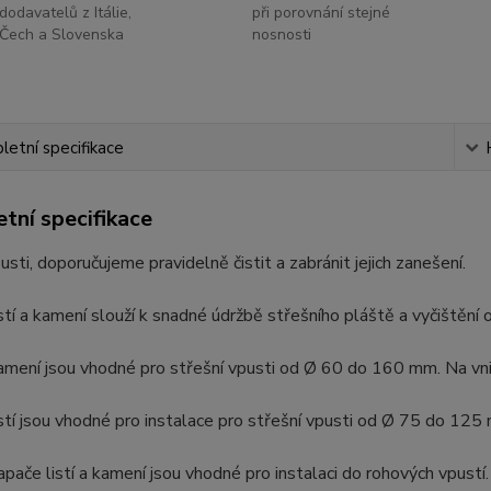
dodavatelů z Itálie,
při porovnání stejné
Čech a Slovenska
nosnosti
etní specifikace
tní specifikace
usti, doporučujeme pravidelně čistit a zabránit jejich zanešení.
stí a kamení slouží k snadné údržbě střešního pláště a vyčištěn
mení jsou vhodné pro střešní vpusti od Ø 60 do 160 mm. Na vnitřní
stí jsou vhodné pro instalace pro střešní vpusti od Ø 75 do 125
pače listí a kamení jsou vhodné pro instalaci do rohových vpustí.