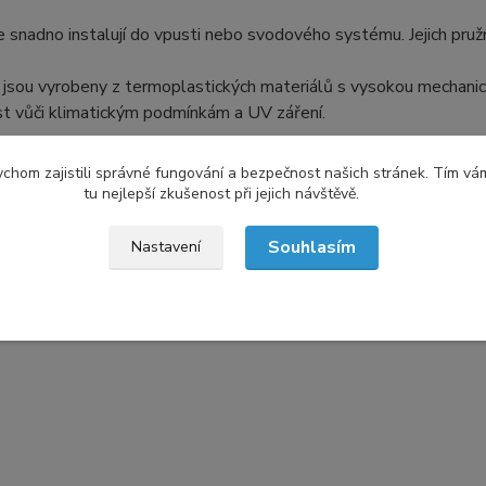
 snadno instalují do vpusti nebo svodového systému. Jejich pružný
jsou vyrobeny z termoplastických materiálů s vysokou mechanick
st vůči klimatickým podmínkám a UV záření.
chom zajistili správné fungování a bezpečnost našich stránek. Tím vá
tu nejlepší zkušenost při jejich návštěvě.
Souhlasím
Nastavení
zařazeno v kategoriích
ní doplňky z PVC