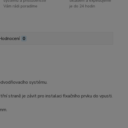
systémů a příslušenství
skladem a expedujeme
Vám rádi poradíme
je do 24 hodin
Hodnocení
0
í odvodňovacího systému.
 straně je závit pro instalaci fixačního prvku do vpusti.
 mm.