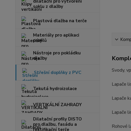
dilatační pro vytvoření
soklu z dlažby
Plastová dlažba na terče
Materiály pro aplikaci
Kompl
profilů
Nástroje pro pokládku
Komple
dlažby
Svody, vp
Střešní doplňky z PVC
Lapače li
Tekutá hydroizolace
Lapače ka
VERTIKÁLNÍ ZAHRADY
Lapače li
Dilatační profily DISTO
pro dlažbu, fasádu a
Rohové la
rektifikační terče