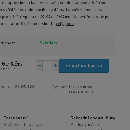
ní. Lapače listí a kamení slouží k snadné údržbě střešního
 a vyčištění odvodňovacího systému. Lapače kamení jsou
 pro střešní vpusti od Ø 60 do 160 mm. Na vnitřní straně je
ro instalaci fixačního prvku d...
celý popis
tupnost
Skladem
,60 Kč
/
Ks
Přidat do košíku
Kč
bez DPH
roduktu:
21-65-100
Výrobce:
Italská firma
ITALPROFILI
Poradenství
Rekordní dodací lhůty
S výběrem terasových
Produkty máme