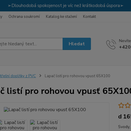
➢Dlouhodobá spokojenost je víc než krátkodobá úspora➢
ky
Ochrana soukromí
Katalog ke stažení
Kontakt
Nevíte
Hledat
+420
třešní doplňky z PVC
Lapač listí pro rohovou vpusť 65X100
č listí pro rohovou vpusť 65X10
d 16
Svody, 