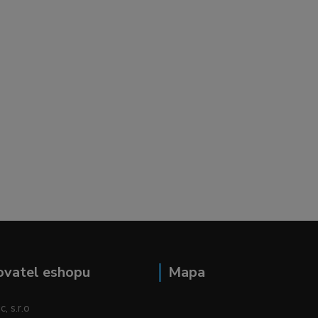
ovatel eshopu
Mapa
, s.r.o