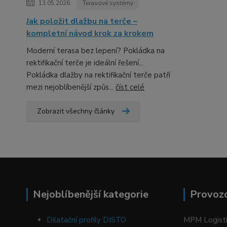
13.05.2026
Terasové systémy
Jak položit dlažbu na terče –
kompletní návod krok za krokem
Moderní terasa bez lepení? Pokládka na
rektifikační terče je ideální řešení...
Pokládka dlažby na rektifikační terče patří
mezi nejoblíbenější způs...
číst celé
Zobrazit všechny články
Nejoblíbenější kategorie
Provoz
Dilatační profily DISTO
MPM Logistic