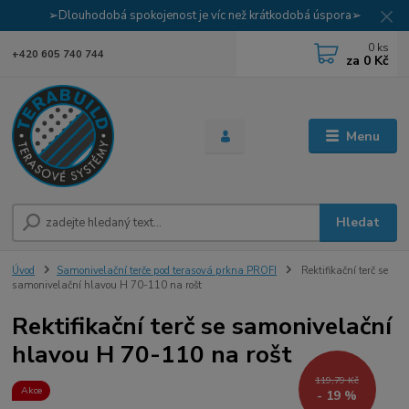
➢Dlouhodobá spokojenost je víc než krátkodobá úspora➢
0
ks
+420 605 740 744
za
0 Kč
Menu
Hledat
Úvod
Samonivelační terče pod terasová prkna PROFI
Rektifikační terč se
samonivelační hlavou H 70-110 na rošt
Rektifikační terč se samonivelační
hlavou H 70-110 na rošt
119,79 Kč
Akce
- 19 %