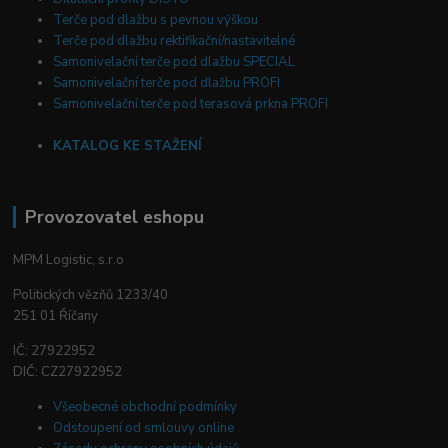
Terče pod dlažbu s pevnou výškou
Terče pod dlažbu rektifikační/nastavitelné
Samonivelační terče pod dlažbu SPECIAL
Samonivelační terče pod dlažbu PROFI
Samonivelační terče pod terasová prkna PROFI
KATALOG KE STAŽENÍ
Provozovatel eshopu
MPM Logistic, s.r.o
Politických vězňů 1233/40
251 01 Říčany
IČ: 27922952
DIČ: CZ27922952
Všeobecné obchodní podmínky
Odstoupení od smlouvy online