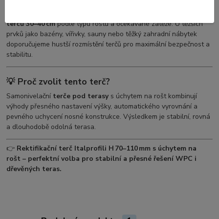
Pro stabilní nosnou konstrukci se obvykle doporučuje
rozestup
terčů 30–40 cm
podle typu roštu a očekávané zátěže. U těžších
prvků jako bazény, vířivky, sauny nebo těžký zahradní nábytek
doporučujeme hustší rozmístění terčů pro maximální bezpečnost a
stabilitu.
💡 Proč zvolit tento terč?
Samonivelační
terče pod terasy
s úchytem na rošt kombinují
výhody přesného nastavení výšky, automatického vyrovnání a
pevného uchycení nosné konstrukce. Výsledkem je stabilní, rovná
a dlouhodobě odolná terasa.
👉
Rektifikační terč Italprofili H 70–110 mm s úchytem na
rošt – perfektní volba pro stabilní a přesné řešení WPC i
dřevěných teras.