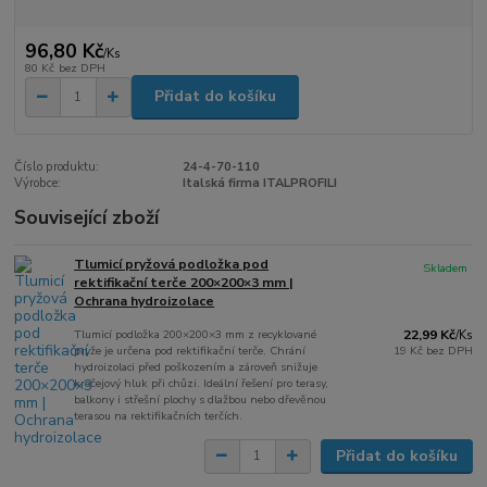
96,80 Kč
/
Ks
80 Kč
bez DPH
Přidat do košíku
Číslo produktu:
24-4-70-110
Výrobce:
Italská firma ITALPROFILI
Související zboží
Tlumicí pryžová podložka pod
Skladem
rektifikační terče 200×200×3 mm |
Ochrana hydroizolace
Tlumicí podložka 200×200×3 mm z recyklované
22,99 Kč
/
Ks
pryže je určena pod rektifikační terče. Chrání
19 Kč
bez DPH
hydroizolaci před poškozením a zároveň snižuje
kročejový hluk při chůzi. Ideální řešení pro terasy,
balkony i střešní plochy s dlažbou nebo dřevěnou
terasou na rektifikačních terčích.
Přidat do košíku