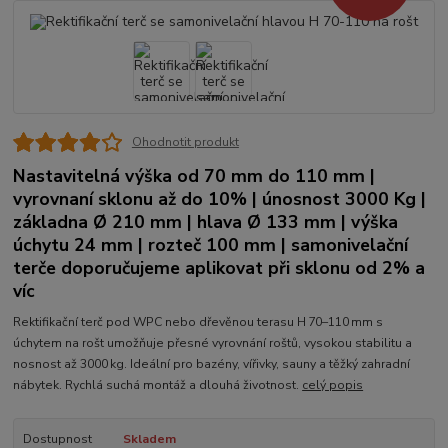
Ohodnotit produkt
Nastavitelná výška od 70 mm do 110 mm |
vyrovnaní sklonu až do 10% | únosnost 3000 Kg |
základna Ø 210 mm | hlava Ø 133 mm | výška
úchytu 24 mm | rozteč 100 mm | samonivelační
terče doporučujeme aplikovat při sklonu od 2% a
víc
Rektifikační terč pod WPC nebo dřevěnou terasu H 70–110 mm s
úchytem na rošt umožňuje přesné vyrovnání roštů, vysokou stabilitu a
nosnost až 3000 kg. Ideální pro bazény, vířivky, sauny a těžký zahradní
nábytek. Rychlá suchá montáž a dlouhá životnost.
celý popis
Dostupnost
Skladem