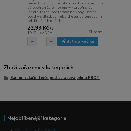
terče. Chrání hydroizolaci před poškozením a
zároveň snižuje kročejový hluk při chůzi.
Ideální řešení pro terasy, balkony i střešní
plochy s dlažbou nebo dřevěnou terasou na
rektifikačních terčích.
22,99 Kč
/
Ks
Skladem
19 Kč
bez DPH
Přidat do košíku
Zboží zařazeno v kategoriích
Samonivelační terče pod terasová prkna PROFI
Nejoblíbenější kategorie
Dilatační profily DISTO