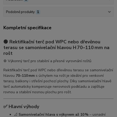
Podobné produkty
1
Kompletní specifikace
🟢 Rektifikační terč pod WPC nebo dřevěnou
terasu se samonivelační hlavou H 70–110 mm
na
rošt
⚙️ Výkonný terč pro stabilní a přesné vyrovnání roštů
Rektifikační terč pod WPC nebo dřevěnou terasu se samonivelační
hlavou
70–110 mm
s úchytem na rošt je ideální pro venkovní
terasy, balkony i střešní pochozí plochy. Díky samonivelační hlavě
terč automaticky kompenzuje nerovnosti podkladu a zajišťuje
rovnou a stabilní nosnou plochu pro rošt.
✅ Hlavní výhody
📐
Samonivelační hlava s výkyvem až 10 %
– usnadní