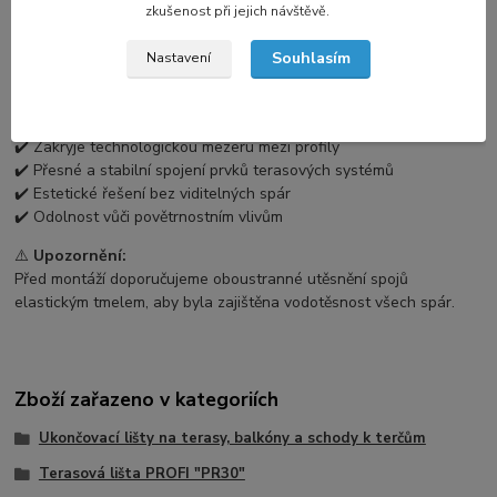
zkušenost při jejich návštěvě.
Spojka se zasune do mezery mezi profily a mechanicky upevní.
Doporučuje se
utěsnění trvale elastickým tmelem
pro venkovní
Souhlasím
Nastavení
použití, aby byla zajištěna maximální vodotěsnost a dlouhodobá
ochrana proti zatékání.
💡
Výhody:
✔️ Zakryje technologickou mezeru mezi profily
✔️ Přesné a stabilní spojení prvků terasových systémů
✔️ Estetické řešení bez viditelných spár
✔️ Odolnost vůči povětrnostním vlivům
⚠️
Upozornění:
Před montáží doporučujeme oboustranné utěsnění spojů
elastickým tmelem, aby byla zajištěna vodotěsnost všech spár.
Zboží zařazeno v kategoriích
Ukončovací lišty na terasy, balkóny a schody k terčům
Terasová lišta PROFI "PR30"