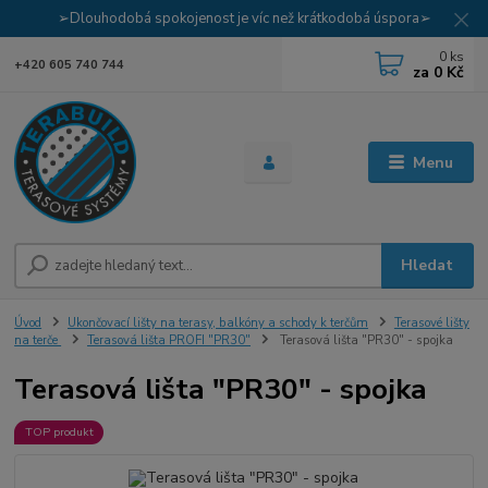
➢Dlouhodobá spokojenost je víc než krátkodobá úspora➢
0
ks
+420 605 740 744
za
0 Kč
Menu
Hledat
Úvod
Ukončovací lišty na terasy, balkóny a schody k terčům
Terasové lišty
na terče
Terasová lišta PROFI "PR30"
Terasová lišta "PR30" - spojka
Terasová lišta "PR30" - spojka
TOP produkt