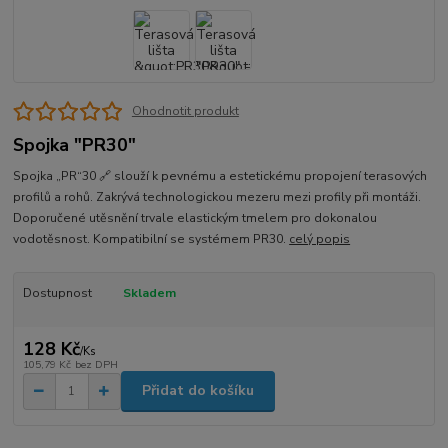
Ohodnotit produkt
Spojka "PR30"
Spojka „PR“30 🔗 slouží k pevnému a estetickému propojení terasových
profilů a rohů. Zakrývá technologickou mezeru mezi profily při montáži.
Doporučené utěsnění trvale elastickým tmelem pro dokonalou
vodotěsnost. Kompatibilní se systémem PR30.
celý popis
Dostupnost
Skladem
128 Kč
/
Ks
105,79 Kč
bez DPH
Přidat do košíku