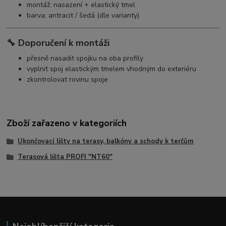
montáž: nasazení + elastický tmel
barva: antracit / šedá (dle varianty)
🔧 Doporučení k montáži
přesně nasadit spojku na oba profily
vyplnit spoj elastickým tmelem vhodným do exteriéru
zkontrolovat rovinu spoje
Zboží zařazeno v kategoriích
Ukončovací lišty na terasy, balkóny a schody k terčům
Terasová lišta PROFI "NT60"