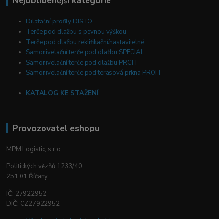
Nejoblíbenější kategorie
Dilatační profily DISTO
Terče pod dlažbu s pevnou výškou
Terče pod dlažbu rektifikační/nastavitelné
Samonivelační terče pod dlažbu SPECIAL
Samonivelační terče pod dlažbu PROFI
Samonivelační terče pod terasová prkna PROFI
KATALOG KE STAŽENÍ
Provozovatel eshopu
MPM Logistic, s.r.o
Politických vězňů 1233/40
251 01 Říčany
IČ: 27922952
DIČ: CZ27922952