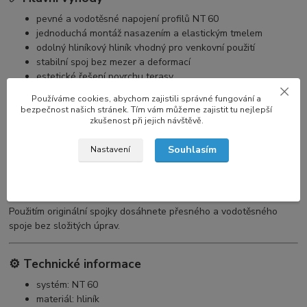
pevné a vodotěsné napojení profilů NT 60
jednoduchá montáž nasazením a elastickým tmelem
odolný hliníkový hliník vhodný pro venkovní použití
stabilní spoj bez mezer a deformací
estetické řešení povrchu terasy
Používáme cookies, abychom zajistili správné fungování a
bezpečnost našich stránek. Tím vám můžeme zajistit tu nejlepší
📐 Použití
zkušenost při jejich návštěvě.
Spojka NT 60 je určena pro:
Souhlasím
Nastavení
napojení dvou profilů NT 60 ve vodorovném směru
terasy a balkóny na rektifikačních terčích
dlažbu, WPC nebo dřevěné terasy
Použitím originální spojky dosáhnete přesného a vodotěsného
spoje bez složitých úprav.
⚙️ Technické informace
systém: NT 60
materiál: hliník