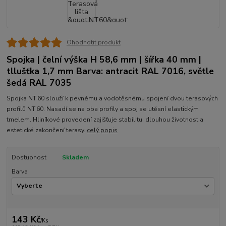
Ohodnotit produkt
Spojka | čelní výška H 58,6 mm | šířka 40 mm |
tllušťka 1,7 mm Barva: antracit RAL 7016, světle
šedá RAL 7035
Spojka NT 60 slouží k pevnému a vodotěsnému spojení dvou terasových
profilů NT 60. Nasadí se na oba profily a spoj se utěsní elastickým
tmelem. Hliníkové provedení zajišťuje stabilitu, dlouhou životnost a
estetické zakončení terasy.
celý popis
Dostupnost
Skladem
Barva
143 Kč
/
Ks