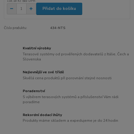
118,18 Kč
bez DPH
Přidat do košíku
Číslo produktu:
434-NTS
Kvalitní výrobky
Terasové systémy od prověřených dodavatelů z Itálie, Čech a
Slovenska
Nejlevnější ve své třídě
Skvělá cena produktů při porovnání stejné nosnosti
Poradenství
S výběrem terasových systémů a příslušenství Vám rádi
poradíme
Rekordní dodací lhůty
Produkty máme skladem a expedujeme je do 24 hodin