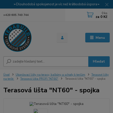
➢Dlouhodobá spokojenost je víc než krátkodobá úspora➢
0
ks
+420 605 740 744
za
0 Kč
Menu
Hledat
Úvod
Ukončovací lišty na terasy, balkóny a schody k terčům
Terasové lišty
na terče
Terasová lišta PROFI "NT60"
Terasová lišta "NT60" - spojka
Terasová lišta "NT60" - spojka