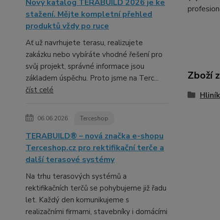
Nový katalog TERABUILD 2026 je ke
profesion
stažení. Mějte kompletní přehled
produktů vždy po ruce
Ať už navrhujete terasu, realizujete
zakázku nebo vybíráte vhodné řešení pro
svůj projekt, správné informace jsou
Zboží 
základem úspěchu. Proto jsme na Terc...
číst celé
Hliní
06.06.2026
Terceshop
TERABUILD® – nová značka e-shopu
Terceshop.cz pro rektifikační terče a
další terasové systémy
Na trhu terasových systémů a
rektifikačních terčů se pohybujeme již řadu
let. Každý den komunikujeme s
realizačními firmami, stavebníky i domácími