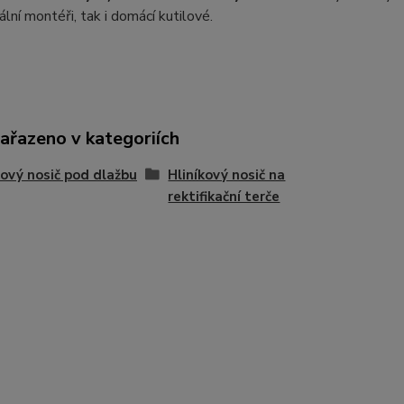
ální montéři, tak i domácí kutilové.
zařazeno v kategoriích
kový nosič pod dlažbu
Hliníkový nosič na
rektifikační terče