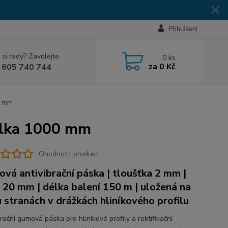
Přihlášení
 si rady? Zavolejte.
0
ks
za
0 Kč
 605 740 744
0 mm
délka 1000 mm
Ohodnotit produkt
vá antivibrační páska | tloušťka 2 mm |
a 20 mm | délka balení 150 m | uložená na
 stranách v drážkách hliníkového profilu
rační gumová páska pro hliníkové profily a rektifikační