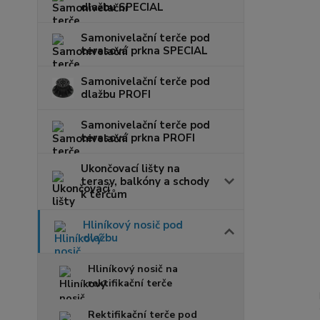
dlažbu SPECIAL
Samonivelační terče pod
terasová prkna SPECIAL
Samonivelační terče pod
dlažbu PROFI
Samonivelační terče pod
terasová prkna PROFI
Ukončovací lišty na
terasy, balkóny a schody
k terčům
Hliníkový nosič pod
dlažbu
Hliníkový nosič na
rektifikační terče
Rektifikační terče pod