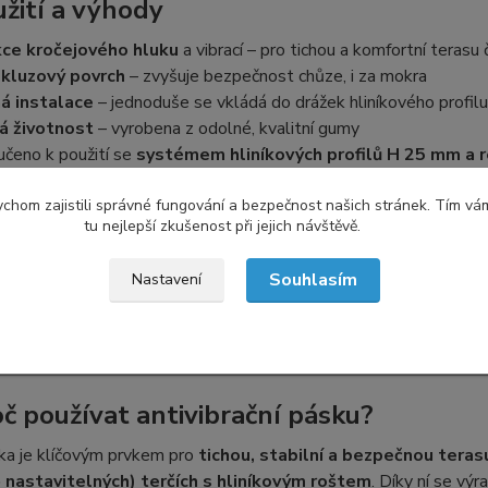
užití a výhody
ce kročejového hluku
a vibrací – pro tichou a komfortní terasu 
skluzový povrch
– zvyšuje bezpečnost chůze, i za mokra
á instalace
– jednoduše se vkládá do drážek hliníkového profilu
á životnost
– vyrobena z odolné, kvalitní gumy
učeno k použití se
systémem hliníkových profilů H 25 mm a re
chom zajistili správné fungování a bezpečnost našich stránek. Tím vá
chnické parametry
tu nejlepší zkušenost při jejich návštěvě.
ušťka: 2 mm
Souhlasím
Nastavení
ka: 20 mm
ka na balení: prodáváme na metry, standardně délka 1000 mm (ř
třeba: na jeden profil dlouhý 2000 mm jsou potřeba 2 pásky
roč používat antivibrační pásku?
ka je klíčovým prvkem pro
tichou, stabilní a bezpečnou teras
 nastavitelných) terčích s hliníkovým roštem
. Díky ní se výr