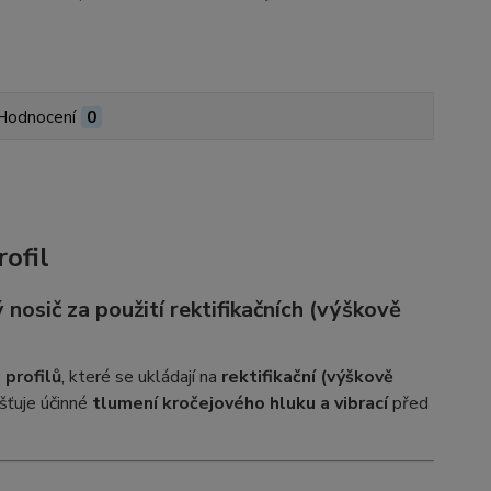
Hodnocení
0
rofil
 nosič za použití rektifikačních (výškově
 profilů
, které se ukládají na
rektifikační (výškově
išťuje účinné
tlumení kročejového hluku a vibrací
před