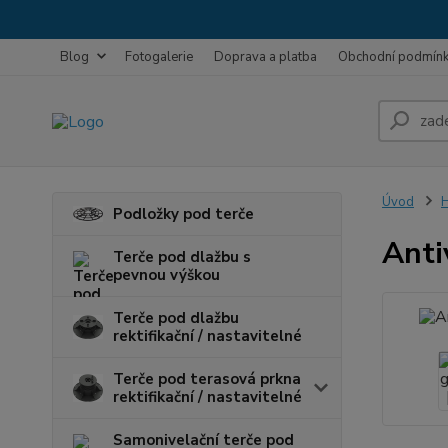
Blog
Fotogalerie
Doprava a platba
Obchodní podmín
Úvod
H
Podložky pod terče
Anti
Terče pod dlažbu s
pevnou výškou
Terče pod dlažbu
rektifikační / nastavitelné
Terče pod terasová prkna
rektifikační / nastavitelné
Samonivelační terče pod