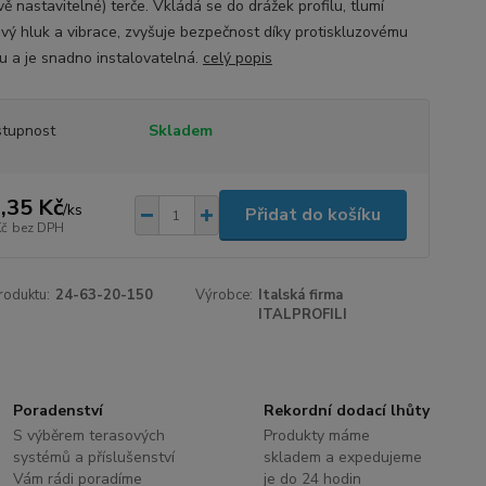
ě nastavitelné) terče. Vkládá se do drážek profilu, tlumí
ový hluk a vibrace, zvyšuje bezpečnost díky protiskluzovému
u a je snadno instalovatelná.
celý popis
tupnost
Skladem
,35 Kč
/
ks
Přidat do košíku
Kč
bez DPH
roduktu:
24-63-20-150
Výrobce:
Italská firma
ITALPROFILI
Poradenství
Rekordní dodací lhůty
S výběrem terasových
Produkty máme
systémů a příslušenství
skladem a expedujeme
Vám rádi poradíme
je do 24 hodin