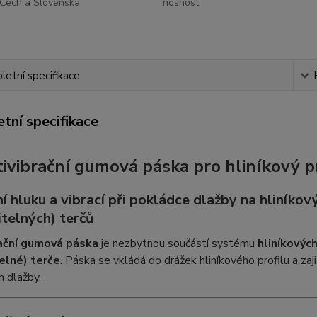
Čech a Slovenska
nosnosti
etní specifikace
tní specifikace
ntivibrační gumová páska pro hliníkový p
 hluku a vibrací při pokládce dlažby na hliníkový
itelných) terčů
ační gumová páska
je nezbytnou součástí systému
hliníkových
elné) terče
. Páska se vkládá do drážek hliníkového profilu a zaj
 dlažby.