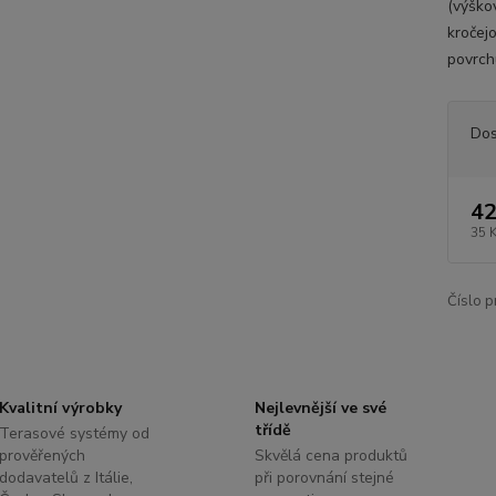
(výškov
kročej
povrch
Dos
42
35 
Číslo p
Kvalitní výrobky
Nejlevnější ve své
třídě
Terasové systémy od
prověřených
Skvělá cena produktů
dodavatelů z Itálie,
při porovnání stejné