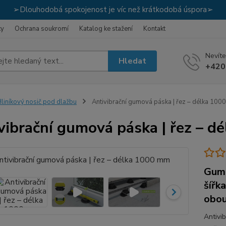
➢Dlouhodobá spokojenost je víc než krátkodobá úspora➢
ky
Ochrana soukromí
Katalog ke stažení
Kontakt
Nevíte
Hledat
+420
liníkový nosič pod dlažbu
Antivibrační gumová páska | řez – délka 100
vibrační gumová páska | řez – 
Gumo
šířk
obou
Antivib