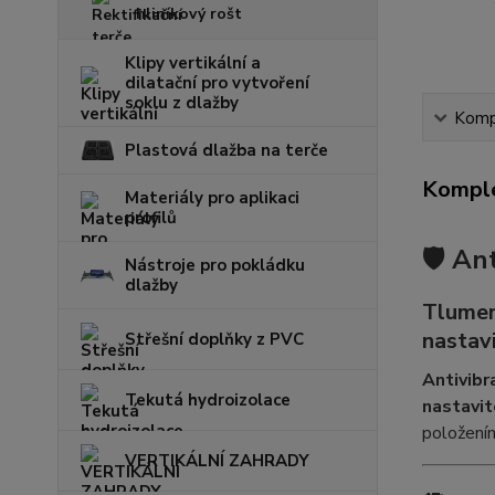
hliníkový rošt
Klipy vertikální a
dilatační pro vytvoření
soklu z dlažby
Kompl
Plastová dlažba na terče
Komple
Materiály pro aplikaci
profilů
🛡️ A
Nástroje pro pokládku
dlažby
Tlumení
nastav
Střešní doplňky z PVC
Antivibr
Tekutá hydroizolace
nastavit
položením
VERTIKÁLNÍ ZAHRADY