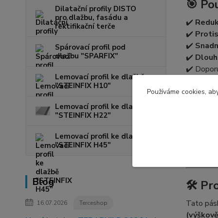
🎯 Po
Dilatační profily DISTO
pro dlažbu, fasádu a
✔️
Reduk
rektifikační terče
✔️
Proti
✔️
Snadn
Spárovací profil pod
dlažbu "SPARFIX"
✔️
Dlouh
✔️ Dopor
Lemovací profil ke dlažbě
"STEINFIX H10"
Používáme cookies, aby
📏 Te
Lemovací profil ke dlažbě
"STEINFIX H22"
tlo
šíř
Lemovací profil ke dlažbě
dél
"STEINFIX H45"
spo
Blog
🛠️ P
Tato pás
16.07.2026
Terceshop
(výškově