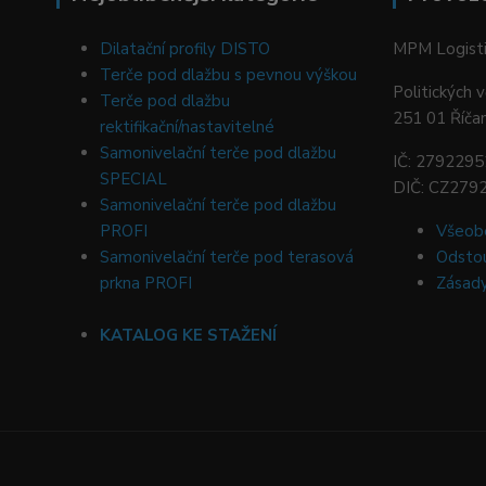
Dilatační profily DISTO
MPM Logistic
Terče pod dlažbu s pevnou výškou
Politických 
Terče pod dlažbu
251 01 Říča
rektifikační/nastavitelné
Samonivelační terče pod dlažbu
IČ: 2792295
SPECIAL
DIČ: CZ279
Samonivelační terče pod dlažbu
PROFI
Všeob
Samonivelační terče pod terasová
Odstou
prkna PROFI
Zásady
KATALOG KE STAŽENÍ