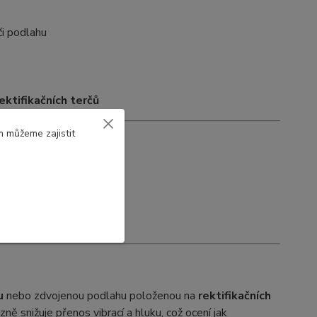
či podlahu
ktifikačních terčů
m můžeme zajistit
ez)
u
nebo zdvojenou podlahu položenou na
rektifikačních
azně snižuje přenos vibrací a hluku, což ocení jak