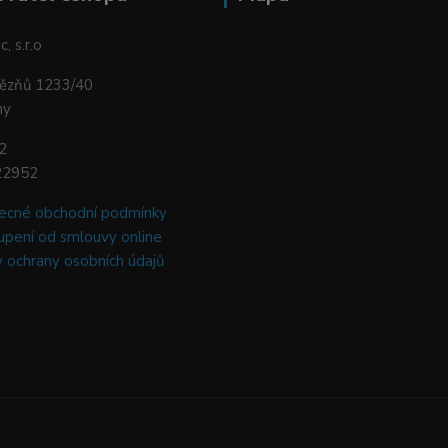
, s.r.o
vězňů 1233/40
ny
2
22952
ecné obchodní podmínky
pení od smlouvy online
 ochrany osobních údajů