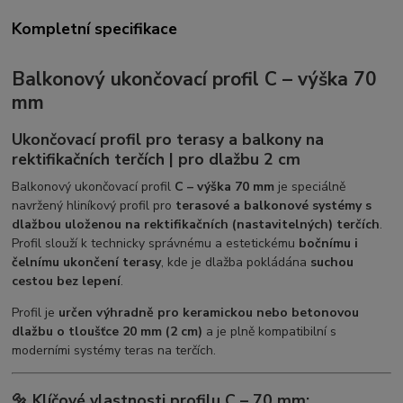
Kompletní specifikace
Balkonový ukončovací profil C – výška 70
mm
Ukončovací profil pro terasy a balkony na
rektifikačních terčích | pro dlažbu 2 cm
Balkonový ukončovací profil
C – výška 70 mm
je speciálně
navržený hliníkový profil pro
terasové a balkonové systémy s
dlažbou uloženou na rektifikačních (nastavitelných) terčích
.
Profil slouží k technicky správnému a estetickému
bočnímu i
čelnímu ukončení terasy
, kde je dlažba pokládána
suchou
cestou bez lepení
.
Profil je
určen výhradně pro keramickou nebo betonovou
dlažbu o tloušťce 20 mm (2 cm)
a je plně kompatibilní s
moderními systémy teras na terčích.
🔩 Klíčové vlastnosti profilu C – 70 mm: