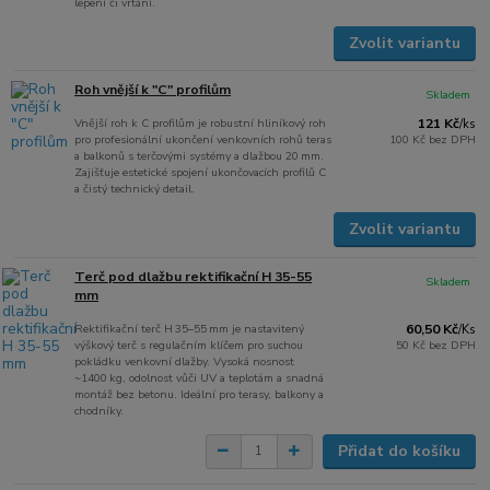
lepení či vrtání.
Zvolit variantu
Roh vnější k "C" profilům
Skladem
Vnější roh k C profilům je robustní hliníkový roh
121 Kč
/
ks
pro profesionální ukončení venkovních rohů teras
100 Kč
bez DPH
a balkonů s terčovými systémy a dlažbou 20 mm.
Zajišťuje estetické spojení ukončovacích profilů C
a čistý technický detail.
Zvolit variantu
Terč pod dlažbu rektifikační H 35-55
Skladem
mm
Rektifikační terč H 35–55 mm je nastavitený
60,50 Kč
/
Ks
výškový terč s regulačním klíčem pro suchou
50 Kč
bez DPH
pokládku venkovní dlažby. Vysoká nosnost
~1400 kg, odolnost vůči UV a teplotám a snadná
montáž bez betonu. Ideální pro terasy, balkony a
chodníky.
Přidat do košíku