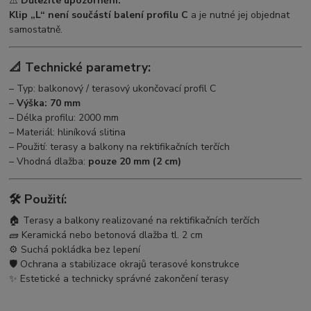
⚠️
Důležité upozornění:
Klip „L“ není součástí balení profilu C
a je nutné jej objednat
samostatně.
📐 Technické parametry:
– Typ: balkonový / terasový ukončovací profil C
–
Výška: 70 mm
– Délka profilu: 2000 mm
– Materiál: hliníková slitina
– Použití: terasy a balkony na rektifikačních terčích
– Vhodná dlažba:
pouze 20 mm (2 cm)
🛠️ Použití:
🏠 Terasy a balkony realizované na rektifikačních terčích
🧱 Keramická nebo betonová dlažba tl. 2 cm
⚙️ Suchá pokládka bez lepení
🛡️ Ochrana a stabilizace okrajů terasové konstrukce
✨ Estetické a technicky správné zakončení terasy