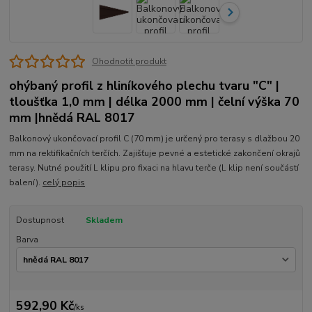
Ohodnotit produkt
ohýbaný profil z hliníkového plechu tvaru "C" |
tloušťka 1,0 mm | délka 2000 mm | čelní výška 70
mm |hnědá RAL 8017
Balkonový ukončovací profil C (70 mm) je určený pro terasy s dlažbou 20
mm na rektifikačních terčích. Zajišťuje pevné a estetické zakončení okrajů
terasy. Nutné použití L klipu pro fixaci na hlavu terče (L klip není součástí
balení).
celý popis
Dostupnost
Skladem
Barva
592,90 Kč
/
ks