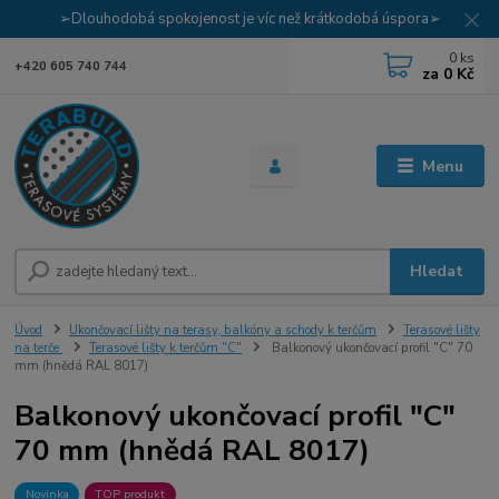
➢Dlouhodobá spokojenost je víc než krátkodobá úspora➢
0
ks
+420 605 740 744
za
0 Kč
Menu
Hledat
Úvod
Ukončovací lišty na terasy, balkóny a schody k terčům
Terasové lišty
na terče
Terasové lišty k terčům "C"
Balkonový ukončovací profil "C" 70
mm (hnědá RAL 8017)
Balkonový ukončovací profil "C"
70 mm (hnědá RAL 8017)
Novinka
TOP produkt