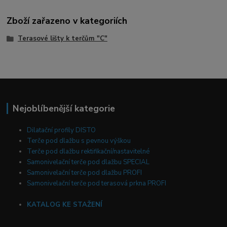
Zboží zařazeno v kategoriích
Terasové lišty k terčům "C"
Nejoblíbenější kategorie
Dilatační profily DISTO
Terče pod dlažbu s pevnou výškou
Terče pod dlažbu rektifikační/nastavitelné
Samonivelační terče pod dlažbu SPECIAL
Samonivelační terče pod dlažbu PROFI
Samonivelační terče pod terasová prkna PROFI
KATALOG KE STAŽENÍ