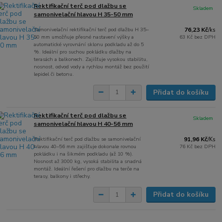
Rektifikační terč pod dlažbu se
Skladem
samonivelační hlavou H 35-50 mm
Samonivelační rektifikační terč pod dlažbu H 35–
76,23 Kč
/
ks
50 mm umožňuje přesné nastavení výšky a
63 Kč
bez DPH
automatické vyrovnání sklonu podkladu až do 5
%. Ideální pro suchou pokládku dlažby na
terasách a balkonech. Zajišťuje vysokou stabilitu,
nosnost, odvod vody a rychlou montáž bez použití
lepidel či betonu.
Přidat do košíku
Rektifikační terč pod dlažbu se
Skladem
samonivelační hlavou H 40-56 mm
Rektifikační terč pod dlažbu se samonivelační
91,96 Kč
/
Ks
hlavou 40–56 mm zajišťuje dokonale rovnou
76 Kč
bez DPH
pokládku i na šikmém podkladu (až 10 %).
Nosnost až 3000 kg, vysoká stabilita a snadná
montáž. Ideální řešení pro dlažbu na terče na
terasy, balkony i střechy.
Přidat do košíku