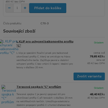
490 Kč
bez DPH
Přidat do košíku
Číslo produktu:
C70-3
Související zboží
L KLIP pro uchycení balkonového profilu
Skladem
"C"
cena od
L klip je speciální fixační prvek pro balkonové
78,65 Kč
ukončovací profily C, který se umisťuje na hlavu
/
ks
cena od
rektifikačního terče. Zajišťuje pevné a stabilní
65 Kč
bez DPH
uchycení profilu C bez vrtání či lepení. Ideální pro
terasy s dlažbou 20 mm.
Zvolit variantu
Terasová spojka k "C" profilům
Skladem
Terasová spojka C je pevný spojovací díl pro
48,40 Kč
/
ks
ukončovací profily C při terasách s dlažbou 20 mm
40 Kč
bez DPH
na rektifikačních terčích. Umožňuje estetické a
stabilní propojení profilů C s funkcí dilatace bez