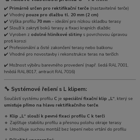
✔️
Primárně určen pro rektifikační terče
(nastavitelné terče)
✔️ Vhodný
pouze pro dlažbu tl. 20 mm (2 cm)
✔️ Výška profilu
70 mm
– ideální pro nízkou skladbu terasy
✔️ Slouží k zakrytí boků terasy a fixaci krajních dlaždic
✔️ Vyroben z
odolné hliníkové slitiny
s povrchovou úpravou
proti korozi
✔️ Profesionální a čisté zakončení terasy nebo balkonu
✔️ Vhodné pro novostavby i rekonstrukce teras na terčích
✔️ Možnost výběru barevného provedení (např. šedá RAL 7001,
hnědá RAL 8017, antracit RAL 7016)
🔧 Systémové řešení s L klipem:
Součástí systému profilu
C
je
speciální fixační klip „L“
, který se
umisťuje přímo na hlavu rektifikačního terče
.
🔹
Klip „L“ slouží k pevné fixaci profilu C k terči
🔹 Zajišťuje stabilitu profilu a přesnou polohu okraje terasy
🔹 Umožňuje suchou montáž bez lepení nebo vrtání do profilu