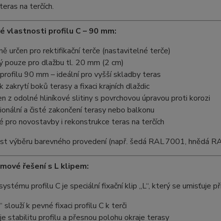
eras na terčích.
é vlastnosti profilu C – 90 mm:
ně určen pro rektifikační terče (nastavitelné terče)
ý pouze pro dlažbu tl. 20 mm (2 cm)
profilu 90 mm – ideální pro vyšší skladby teras
k zakrytí boků terasy a fixaci krajních dlaždic
n z odolné hliníkové slitiny s povrchovou úpravou proti korozi
ionální a čisté zakončení terasy nebo balkonu
 pro novostavby i rekonstrukce teras na terčích
st výběru barevného provedení (např. šedá RAL 7001, hnědá R
mové řešení s L klipem:
ystému profilu C je speciální fixační klip „L“, který se umisťuje p
“ slouží k pevné fixaci profilu C k terči
uje stabilitu profilu a přesnou polohu okraje terasy