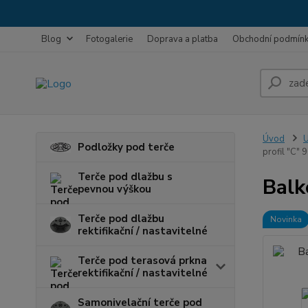
Blog
Fotogalerie
Doprava a platba
Obchodní podmín
Úvod
U
Podložky pod terče
profil "C"
Terče pod dlažbu s
Balk
pevnou výškou
Terče pod dlažbu
Novinka
rektifikační / nastavitelné
Terče pod terasová prkna
rektifikační / nastavitelné
Samonivelační terče pod