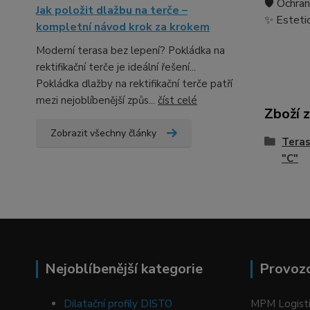
🛡️ Ochra
Jak položit dlažbu na terče –
✨ Estetic
kompletní návod krok za krokem
Moderní terasa bez lepení? Pokládka na
rektifikační terče je ideální řešení...
Pokládka dlažby na rektifikační terče patří
mezi nejoblíbenější způs...
číst celé
Zboží 
Zobrazit všechny články
Teras
"C"
Nejoblíbenější kategorie
Provoz
Dilatační profily DISTO
MPM Logistic