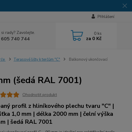
Přihlášení
 si rady? Zavolejte.
0
ks
za
0 Kč
 605 740 744
erče
Terasové lišty k terčům "C"
Balkonový ukončovací
 mm (šedá RAL 7001)
Ohodnotit produkt
aný profil z hliníkového plechu tvaru "C" |
šťka 1,0 mm | délka 2000 mm | čelní výška
m | šedá RAL 7001