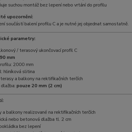
je suchou montáž bez lepení nebo vrtání do profilu
ité upozornění:
není součástí balení profilu C a je nutné jej objednat samostatně.
ické parametry:
lkonový / terasový ukončovací profil C
 90 mm
profilu: 2000 mm
: hliníková slitina
 terasy a balkony na rektifikačních terčích
 dlažba:
pouze 20 mm (2 cm)
í:
 a balkony realizované na rektifikačních terčích
cká nebo betonová dlažba tl. 2 cm
pokládka bez lepení