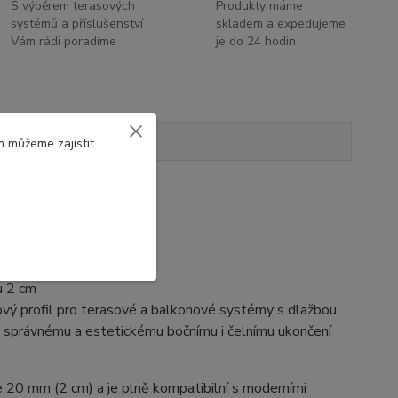
S výběrem terasových
Produkty máme
systémů a příslušenství
skladem a expedujeme
Vám rádi poradíme
je do 24 hodin
Hodnocení
1
m můžeme zajistit
bu 2 cm
kový profil pro terasové a balkonové systémy s dlažbou
icky správnému a estetickému bočnímu i čelnímu ukončení
e 20 mm (2 cm) a je plně kompatibilní s moderními