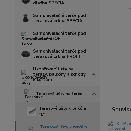
dlažbu SPECIAL
Samonivelační terče pod
terasová prkna SPECIAL
Samonivelační terče pod
dlažbu PROFI
Samonivelační terče pod
terasová prkna PROFI
Ukončovací lišty na
terasy, balkóny a schody
k terčům
Terasové lišty na terče
Terasové lišty k terčům
Souvise
"L"
Terasové lišty k terčům