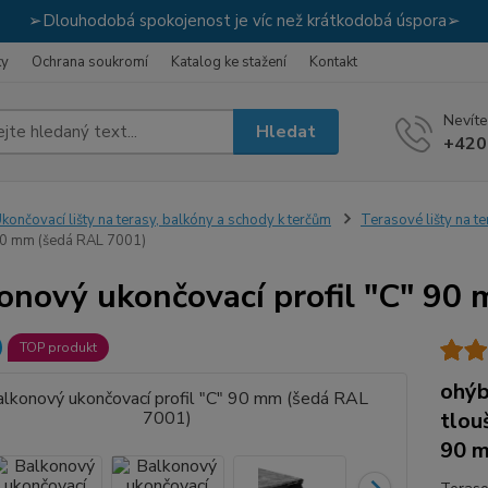
➢Dlouhodobá spokojenost je víc než krátkodobá úspora➢
ky
Ochrana soukromí
Katalog ke stažení
Kontakt
Nevíte
Hledat
+420
končovací lišty na terasy, balkóny a schody k terčům
Terasové lišty na t
 90 mm (šedá RAL 7001)
onový ukončovací profil "C" 90
TOP produkt
ohýb
tlou
90 m