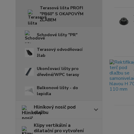
Terasová lišta PROFI
"PR60" S OKAPOVÝM
ŽLABEM
Schodové lišty "PR"
Terasový odvodňovací
žlab
Ukončovací lišty pro
dřevěné/WPC terasy
Balkonové lišty - do
lepidla
Hliníkový nosič pod
dlažbu
Klipy vertikální a
dilatační pro vytvoření