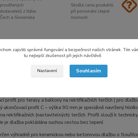
prověřených
Skvělá cena produktů
dodavatelů z Itálie,
při porovnání stejné
Čech a Slovenska
nosnosti
etní specifikace
chom zajistili správné fungování a bezpečnost našich stránek. Tím vá
tu nejlepší zkušenost při jejich návštěvě.
tní specifikace
Souhlasím
Nastavení
nový ukončovací profil C – výška 90 mm
í profil pro terasy a balkony na rektifikačních terčích | pro dlaž
 ukončovací profil C – výška 90 mm je speciálně navržený hliní
na rektifikačních (nastavitelných) terčích. Profil slouží k techn
de je dlažba pokládána suchou cestou bez lepení.
 určen výhradně pro keramickou nebo betonovou dlažbu o tloušťc