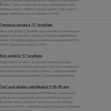
L klip je speciální fixační prvek pro balkonové ukončovací
profily C, který se umisťuje na hlavu rektifikačního terče.
Zajišťuje pevné a stabilní uchycení profilu C bez vrtání či
lepení. Ideální pro terasy s dlažbou 20 mm.
Terasová spojka k "C" profilům
Terasová spojka C je pevný spojovací díl pro ukončovací
profily C při terasách s dlažbou 20 mm na rektifikačních
terčích. Umožňuje estetické a stabilní propojení profilů C s
funkcí dilatace bez lepení či vrtání.
Roh vnější k "C" profilům
Vnější roh k C profilům je robustní hliníkový roh pro
profesionální ukončení venkovních rohů teras a balkonů s
terčovými systémy a dlažbou 20 mm. Zajišťuje estetické
spojení ukončovacích profilů C a čistý technický detail.
Terč pod dlažbu rektifikační H 55-95 mm
Rektifikační terč pod dlažbu H 55–95 mm s nastavením
výšky pomocí regulačního klíče je ideální pro suchou
pokládku teras a balkonů. Vysoká nosnost 1500 kg,
odolnost vůči UV a teplotám a precizní regulace výšky pro