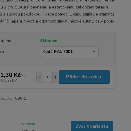
ý ukončovací profil C – 90 mm je ideální pro rektifikační terče
bu 2 cm. Slouží k pevnému a estetickému zakončení teras a
 s suchou pokládkou. Fixace pomocí L klipu zajišťuje stabilitu
ání či lepení. Výdrž a odolnost díky hliníkové slitiny.
celý popis
tupnost
Skladem
va
1,30 Kč
/
ks
Přidat do košíku
 Kč
bez DPH
roduktu:
C90-1
Skladem
Zvolit variantu
cena od