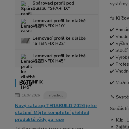
Spárovací profil pod
systémy t
dlažbu "SPARFIX"
🔩
Klíčov
Lemovací profil ke dlažbě
"STEINFIX H10"
✔️ Primár
✔️ Vhodn
Lemovací profil ke dlažbě
✔️ Výška 
"STEINFIX H22"
✔️ Slouží 
Lemovací profil ke dlažbě
✔️ Vyrobe
"STEINFIX H45"
✔️ Profes
✔️ Vhodné
Blog
✔️ Možno
16.07.2026
Terceshop
🔧
Systé
Nový katalog TERABUILD 2026 je ke
Součástí s
stažení. Mějte kompletní přehled
produktů vždy po ruce
🔹 Klip „L
🔹 Zajišť