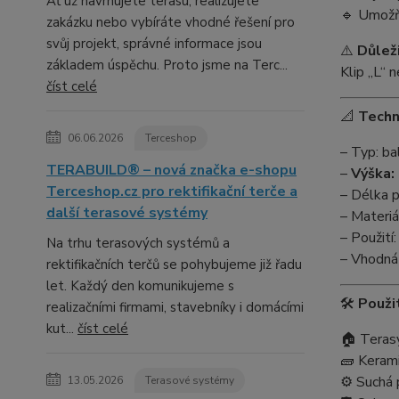
Ať už navrhujete terasu, realizujete
🔹 Umožňu
zakázku nebo vybíráte vhodné řešení pro
svůj projekt, správné informace jsou
⚠️
Důlež
základem úspěchu. Proto jsme na Terc...
Klip „L“ 
číst celé
📐
Techn
06.06.2026
Terceshop
– Typ: ba
TERABUILD® – nová značka e-shopu
–
Výška:
Terceshop.cz pro rektifikační terče a
– Délka 
další terasové systémy
– Materiál
– Použití:
Na trhu terasových systémů a
– Vhodná
rektifikačních terčů se pohybujeme již řadu
let. Každý den komunikujeme s
🛠️
Použit
realizačními firmami, stavebníky i domácími
kut...
číst celé
🏠 Terasy
🧱 Kerami
⚙️ Suchá 
13.05.2026
Terasové systémy