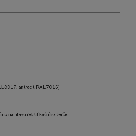
AL 8017, antracit RAL 7016)
římo na hlavu rektifikačního terče.