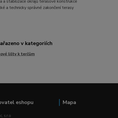
na a stabilizace okrajů terasové konstrukce
ké a technicky správné zakončení terasy
zařazeno v kategoriích
ové lišty k terčům
ovatel eshopu
Mapa
, s.r.o