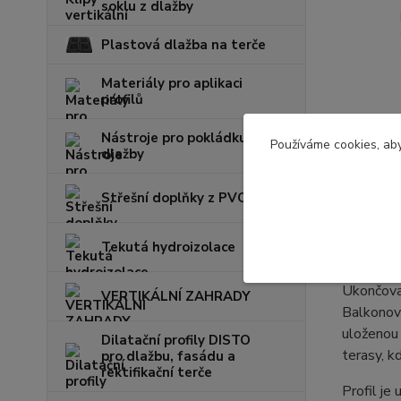
soklu z dlažby
Plastová dlažba na terče
Materiály pro aplikaci
profilů
Nástroje pro pokládku
Kompl
Používáme cookies, aby
dlažby
Střešní doplňky z PVC
Komple
Tekutá hydroizolace
Balko
Ukončovac
VERTIKÁLNÍ ZAHRADY
Balkonový
uloženou 
Dilatační profily DISTO
terasy, k
pro dlažbu, fasádu a
rektifikační terče
Profil je