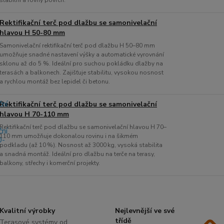
stabilní a rovný povrch.
Rektifikační terč pod dlažbu se samonivelační
hlavou H 50-80 mm
Samonivelační rektifikační terč pod dlažbu H 50–80 mm
umožňuje snadné nastavení výšky a automatické vyrovnání
sklonu až do 5 %. Ideální pro suchou pokládku dlažby na
terasách a balkonech. Zajišťuje stabilitu, vysokou nosnost
a rychlou montáž bez lepidel či betonu.
Rektifikační terč pod dlažbu se samonivelační
hlavou H 70-110 mm
Rektifikační terč pod dlažbu se samonivelační hlavou H 70–
110 mm umožňuje dokonalou rovinu i na šikmém
podkladu (až 10 %). Nosnost až 3000 kg, vysoká stabilita
a snadná montáž. Ideální pro dlažbu na terče na terasy,
balkony, střechy i komerční projekty.
Kvalitní výrobky
Nejlevnější ve své
třídě
Terasové systémy od