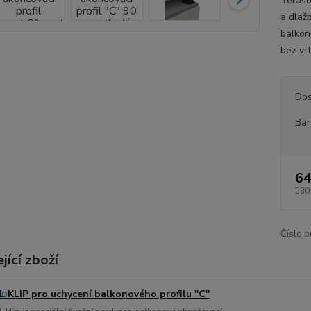
Terasov
a dlaž
balkonů
bez vrt
Dos
Bar
64
530
Číslo p
jící zboží
L KLIP pro uchycení balkonového profilu "C"