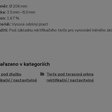
měr:
Ø 206 mm
ka:
3,5 mm – 8,0 mm
on:
1,67 %
eriál:
Vysoce odolný plast
žití:
Pod základnu rektifikačního terče pro vyrovnání mírného sk
zařazeno v kategoriích
 pod dlažbu
Terče pod terasová prkna
fikační / nastavitelné
rektifikační / nastavitelné