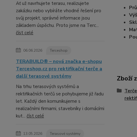
Ať už navrhujete terasu, realizujete
Prů
zakázku nebo vybíráte vhodné řešení pro
Výš
svůj projekt, správné informace jsou
Skl
základem úspěchu. Proto jsme na Terc...
Mat
číst celé
Pou
06.06.2026
Terceshop
TERABUILD® – nová značka e-shopu
Terceshop.cz pro rektifikační terče a
další terasové systémy
Zboží 
Na trhu terasových systémů a
Terče
rektifikačních terčů se pohybujeme již řadu
rekti
let. Každý den komunikujeme s
realizačními firmami, stavebníky i domácími
kut...
číst celé
13.05.2026
Terasové systémy