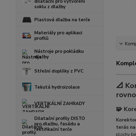
dilatační pro vytvoření
soklu z dlažby
Plastová dlažba na terče
Materiály pro aplikaci
profilů
Kompl
Nástroje pro pokládku
dlažby
Komple
Střešní doplňky z PVC
📐
Kor
Tekutá hydroizolace
rovno
VERTIKÁLNÍ ZAHRADY
🧩 Kore
Dilatační profily DISTO
Korektor
pro dlažbu, fasádu a
terás na
rektifikační terče
plochy be