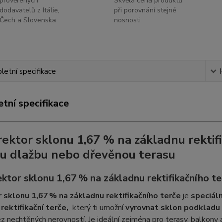
prověřených
Skvělá cena produktů
dodavatelů z Itálie,
při porovnání stejné
Čech a Slovenska
nosnosti
etní specifikace
tní specifikace
ektor sklonu 1,67 % na základnu rektif
u dlažbu nebo dřevěnou terasu
ktor sklonu 1,67 % na základnu rektifikačního te
 sklonu 1,67 % na základnu rektifikačního terče
je
speciál
 rektifikační terče,
který ti umožní
vyrovnat sklon podkladu
z nechtěných nerovností. Je ideální zejména pro terasy, balkony 