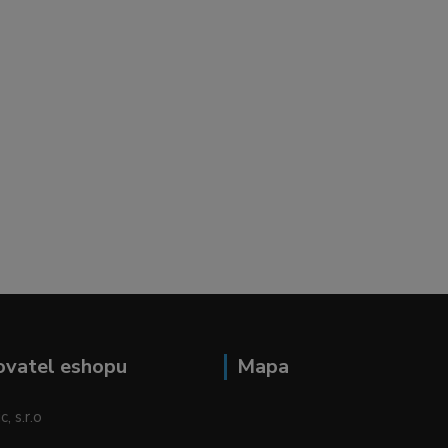
ovatel eshopu
Mapa
, s.r.o