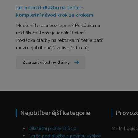
Jak položit dlažbu na terče –
kompletní návod krok za krokem
Moderní terasa bez lepení? Pokládka na
rektifikační terče je ideální řešení...
Pokládka dlažby na rektifikační terče patří
mezi nejoblíbenější způs...
číst celé
Zobrazit všechny články
Nejoblíbenější kategorie
Provoz
Dilatační profily DISTO
MPM Logistic
Terče pod dlažbu s pevnou výškou