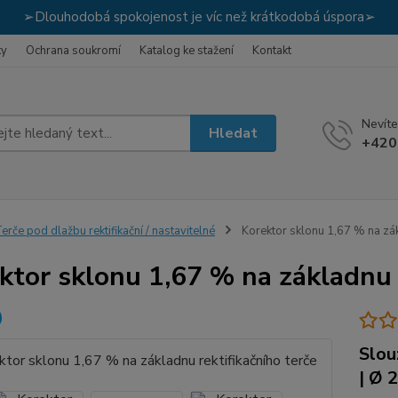
➢Dlouhodobá spokojenost je víc než krátkodobá úspora➢
ky
Ochrana soukromí
Katalog ke stažení
Kontakt
Nevíte
Hledat
+420
erče pod dlažbu rektifikační / nastavitelné
Korektor sklonu 1,67 % na zákl
ktor sklonu 1,67 % na základnu r
Slou
| Ø 