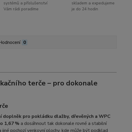
systémů a příslušenství
skladem a expedujeme
Vám rádi poradíme
je do 24 hodin
Hodnocení
0
ikačního terče
– pro dokonale
rče
ní doplněk pro pokládku dlažby, dřevěných a WPC
 o 1,67 %
a dosáhnout tak dokonale rovné a stabilní
a jiné pochozí venkovní plochy, kde může být podklad