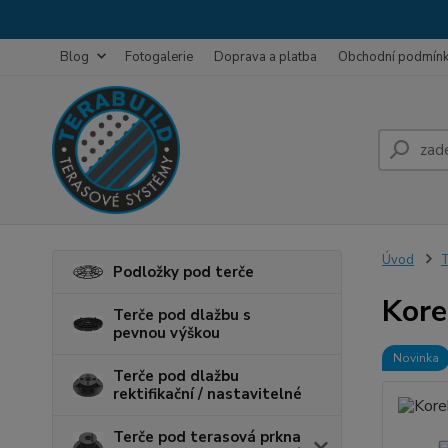
Blog
Fotogalerie
Doprava a platba
Obchodní podmín
Úvod
T
Podložky pod terče
Kore
Terče pod dlažbu s
pevnou výškou
Novinka
Terče pod dlažbu
rektifikační / nastavitelné
Terče pod terasová prkna