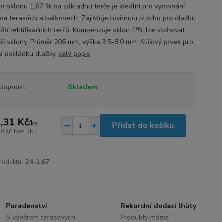
or sklonu 1,67 % na základnu terče je ideální pro vyrovnání
na terasách a balkonech. Zajišťuje rovinnou plochu pro dlažbu
žití rektifikačních terčů. Kompenzuje sklon 1%, lze stohovat
tší sklony. Průměr 206 mm, výška 3,5-8,0 mm. Klíčový prvek pro
ní pokládku dlažby.
celý popis
tupnost
Skladem
,31 Kč
/
ks
Přidat do košíku
40 Kč
bez DPH
roduktu:
24-1,67
Poradenství
Rekordní dodací lhůty
S výběrem terasových
Produkty máme