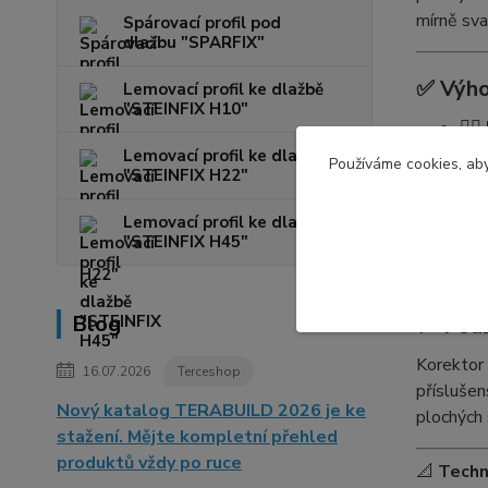
mírně sva
Spárovací profil pod
dlažbu "SPARFIX"
✅ Výho
Lemovací profil ke dlažbě
"STEINFIX H10"
🧍‍♂️
rov
Lemovací profil ke dlažbě
Používáme cookies, aby
"STEINFIX H22"
📊
🪛
Lemovací profil ke dlažbě
✂️
"STEINFIX H45"
🌧️
Blog
📍 Použ
Korektor
16.07.2026
Terceshop
příslušen
Nový katalog TERABUILD 2026 je ke
plochých 
stažení. Mějte kompletní přehled
produktů vždy po ruce
📐
Techn