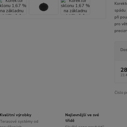
Korekt
spádu 
při pou
pro vě
preciz
Dos
28
23,
Číslo p
Kvalitní výrobky
Nejlevnější ve své
třídě
Terasové systémy od