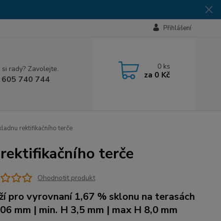
Přihlášení
0
ks
 si rady? Zavolejte.
za
0 Kč
 605 740 744
adnu rektifikačního terče
ektifikačního terče
Ohodnotit produkt
ží pro vyrovnaní 1,67 % sklonu na terasách
206 mm | min. H 3,5 mm | max H 8,0 mm