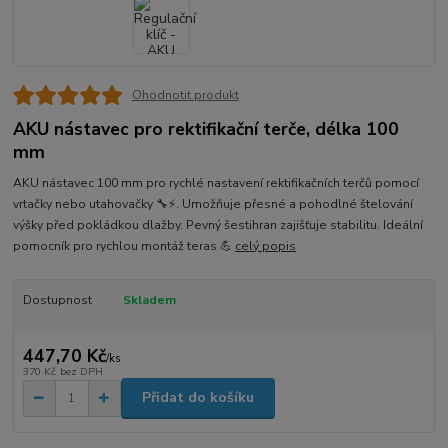
Ohodnotit produkt
AKU nástavec pro rektifikační terče, délka 100
mm
AKU nástavec 100 mm pro rychlé nastavení rektifikačních terčů pomocí
vrtačky nebo utahovačky 🔧⚡. Umožňuje přesné a pohodlné štelování
výšky před pokládkou dlažby. Pevný šestihran zajišťuje stabilitu. Ideální
pomocník pro rychlou montáž teras 💪
celý popis
Dostupnost
Skladem
447,70 Kč
/
ks
370 Kč
bez DPH
Přidat do košíku