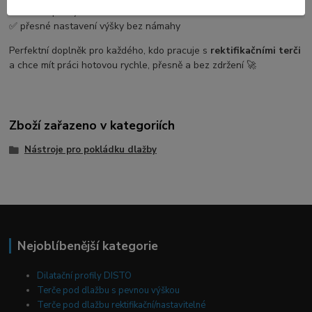
✅ ideální pro rychlou montáž teras a dlažeb
✅ přesné nastavení výšky bez námahy
Perfektní doplněk pro každého, kdo pracuje s
rektifikačními terči
a chce mít práci hotovou rychle, přesně a bez zdržení 🚀
Zboží zařazeno v kategoriích
Nástroje pro pokládku dlažby
Nejoblíbenější kategorie
Dilatační profily DISTO
Terče pod dlažbu s pevnou výškou
Terče pod dlažbu rektifikační/nastavitelné