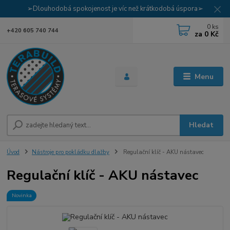
➢Dlouhodobá spokojenost je víc než krátkodobá úspora➢
0
ks
+420 605 740 744
za
0 Kč
Menu
Hledat
Úvod
Nástroje pro pokládku dlažby
Regulační klíč - AKU nástavec
Regulační klíč - AKU nástavec
Novinka