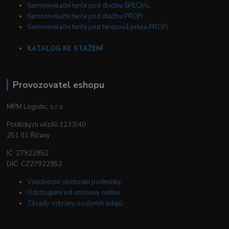
Samonivelační terče pod dlažbu SPECIAL
Samonivelační terče pod dlažbu PROFI
Samonivelační terče pod terasová prkna PROFI
KATALOG KE STAŽENÍ
Provozovatel eshopu
MPM Logistic, s.r.o
Politických vězňů 1233/40
251 01 Říčany
IČ: 27922952
DIČ: CZ27922952
Všeobecné obchodní podmínky
Odstoupení od smlouvy online
Zásady ochrany osobních údajů