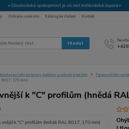
➢Dlouhodobá spokojenost je víc než krátkodobá úspora➢
ky
Ochrana soukromí
Katalog ke stažení
Kontakt
Nevíte
Hledat
+420
končovací lišty na terasy, balkóny a schody k terčům
Terasové lišty na t
L 8017, 170 mm)
vnější k "C" profilům (hnědá R
Ohýb
| tl