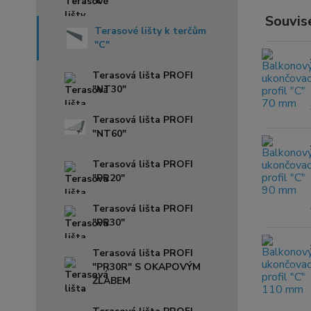
"L"
Souvise
Terasové lišty k terčům
"C"
Terasová lišta PROFI
"NT30"
Terasová lišta PROFI
"NT60"
Terasová lišta PROFI
"PR20"
Terasová lišta PROFI
"PR30"
Terasová lišta PROFI
"PR30R" S OKAPOVÝM
ŽLABEM