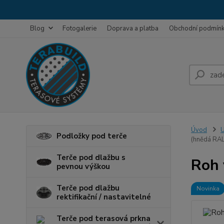
Blog
Fotogalerie
Doprava a platba
Obchodní podmín
Úvod
U
Podložky pod terče
(hnědá RA
Terče pod dlažbu s
Roh 
pevnou výškou
Terče pod dlažbu
Novinka
rektifikační / nastavitelné
Terče pod terasová prkna