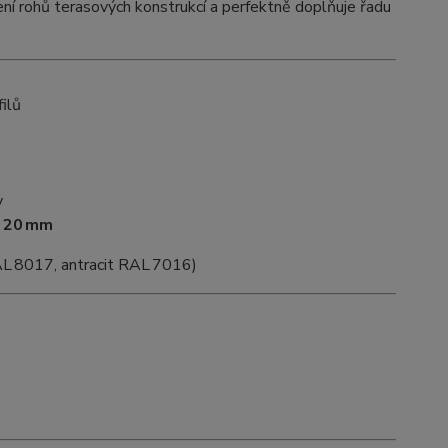
nčení rohů terasových konstrukcí a perfektně doplňuje řadu
filů
y
u 20 mm
L 8017, antracit RAL 7016)