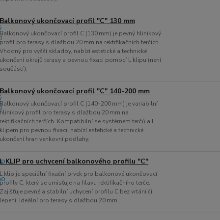
Balkonový ukončovací profil "C" 130 mm
Balkonový ukončovací profil C (130 mm) je pevný hliníkový
profil pro terasy s dlažbou 20 mm na rektifikačních terčích.
Vhodný pro vyšší skladby, nabízí estetické a technické
ukončení okrajů terasy a pevnou fixaci pomocí L klipu (není
součástí).
Balkonový ukončovací profil "C" 140-200 mm
Balkonový ukončovací profil C (140–200 mm) je variabilní
hliníkový profil pro terasy s dlažbou 20 mm na
rektifikačních terčích. Kompatibilní se systémem terčů a L
klipem pro pevnou fixaci, nabízí estetické a technické
ukončení hran venkovní podlahy.
L KLIP pro uchycení balkonového profilu "C"
L klip je speciální fixační prvek pro balkonové ukončovací
profily C, který se umisťuje na hlavu rektifikačního terče.
Zajišťuje pevné a stabilní uchycení profilu C bez vrtání či
lepení. Ideální pro terasy s dlažbou 20 mm.