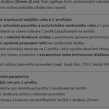
 dlažbou
20 mm (2 cm)
. Roh zajišťuje čisté, profesionální zako
 pro suchou pokládku dlažby bez lepení.
é vlastnosti vnějšího rohu k C profilům:
 k
vytvoření pevného a estetického venkovního rohu
u C pro
ibilní se všemi výškami C profilů používanými na terčích
en z
odolné hliníkové slitiny
s povrchovou úpravou proti korozi
uje
správné propojení rohů
bez poškození dlažby
tně esteticky navazuje na C profily i celý systém ukončení teras
í pro terasy a balkony s
keramickou nebo betonovou dlažbo
t výběru barevného provedení (např. šedá RAL 7001, hnědá RA
ické parametry:
ější roh pro C profily
bilita: pro ukončovací profily C používané na terčích
l: hliníková slitina s odolným povrchem
: terasy a balkony na rektifikačních terčích s dlažbou 20 mm