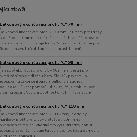
jící zboží
Balkonový ukončovací profil "C" 70 mm
Balkonový ukončovací profil C (70 mm) je určený pro terasy
s dlažbou 20 mm na rektifikačních terčích. Zajišťuje pevné a
estetické zakončení okrajů terasy. Nutné použití L klipu pro
fixaci na hlavu terče (L klip není součástí balení).
Balkonový ukončovací profil "C" 90 mm
Terasový ukončovací profil C – 90 mm je ideální pro
rektifikační terče a dlažbu 2 cm. Slouží k pevnému a
estetickému zakončení teras a balkonů s suchou
pokládkou. Fixace pomocí L klipu zajišťuje stabilitu bez
vrtání či lepení. Výdrž a odolnost díky hliníkové slitiny.
Balkonový ukončovací profil "C" 110 mm
Balkonový ukončovací profil C (110 mm) je odolný
hliníkový profil pro terasy s dlažbou 20 mm na
rektifikačních terčích. Vhodný pro vyšší skladby, nabízí
estetické zakončení okrajů terasy a pevnou fixaci pomocí L
klipu (není součástí).