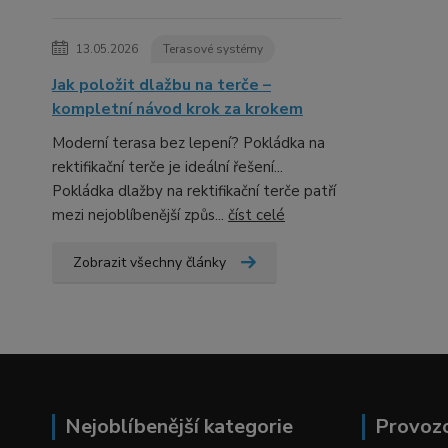
13.05.2026
Terasové systémy
Jak položit dlažbu na terče –
kompletní návod krok za krokem
Moderní terasa bez lepení? Pokládka na
rektifikační terče je ideální řešení...
Pokládka dlažby na rektifikační terče patří
mezi nejoblíbenější způs...
číst celé
Zobrazit všechny články
Nejoblíbenější kategorie
Provoz