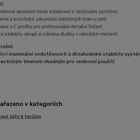
í:
 rohové ukončení teras a balkonů s terčovými systémy
tní a estetické zakončení viditelných hran u rohů
ace s C profily pro profesionální detailní řešení
 stability okrajů a ochrana dlažby v nárožních místech
rnění:
žení
maximální vodotěsnosti a dlouhodobé stability syst
lastickým tmelem vhodným pro venkovní použití
.
zařazeno v kategoriích
ové lišty k terčům