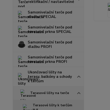
rektifikační / nastavitelné
Samonivelační terče pod
dlažbu SPECIAL
Samonivelační terče pod
terasová prkna SPECIAL
Samonivelační terče pod
dlažbu PROFI
Samonivelační terče pod
terasová prkna PROFI
Ukončovací lišty na
terasy, balkóny a schody
k terčům
Terasové lišty na terče
Terasové lišty k terčům