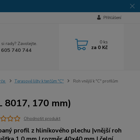
Přihlášení
0
ks
 si rady? Zavolejte.
za
0 Kč
 605 740 744
erče
Terasové lišty k terčům "C"
Roh vnější k "C" profilům
AL 8017, 170 mm)
Ohodnotit produkt
aný profil z hliníkového plechu |vnější roh
oušťka 1,0 mm | rozměr 40x40 mm | čelní