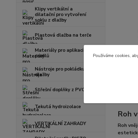
Klipy vertikální a
dilatační pro vytvoření
soklu z dlažby
Plastová dlažba na terče
Materiály pro aplikaci
profilů
Používáme cookies, aby
Nástroje pro pokládku
dlažby
Kompl
Střešní doplňky z PVC
Komple
Tekutá hydroizolace
Roh v
VERTIKÁLNÍ ZAHRADY
Roh vněj
estetick