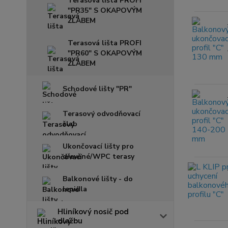
Terasová lišta PROFI
"PR35" S OKAPOVÝM
ŽLABEM
Terasová lišta PROFI
"PR60" S OKAPOVÝM
ŽLABEM
Schodové lišty "PR"
Terasový odvodňovací
žlab
Ukončovací lišty pro
dřevěné/WPC terasy
Balkonové lišty - do
lepidla
Hliníkový nosič pod
dlažbu