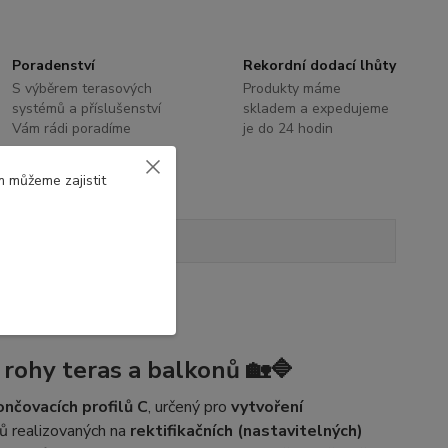
Poradenství
Rekordní dodací lhůty
S výběrem terasových
Produkty máme
systémů a příslušenství
skladem a expedujeme
Vám rádi poradíme
je do 24 hodin
m můžeme zajistit
Hodnocení
0
 rohy teras a balkonů 🏡🔷
ončovacích profilů C
, určený pro
vytvoření
ů realizovaných na
rektifikačních (nastavitelných)