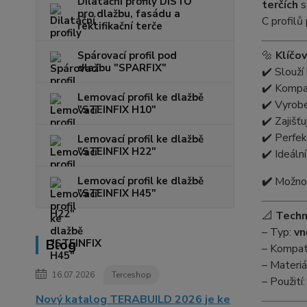
Dilatační profily DISTO
terčích
s
pro dlažbu, fasádu a
C profilů
rektifikační terče
🔩
Klíčov
Spárovací profil pod
dlažbu "SPARFIX"
✔️ Slouží
✔️ Kompat
Lemovací profil ke dlažbě
✔️ Vyrob
"STEINFIX H10"
✔️ Zajišť
✔️ Perfek
Lemovací profil ke dlažbě
"STEINFIX H22"
✔️ Ideáln
Lemovací profil ke dlažbě
✔️
Možnos
"STEINFIX H45"
📐
Techn
– Typ:
vn
Blog
– Kompati
– Materiá
16.07.2026
Terceshop
– Použití
Nový katalog TERABUILD 2026 je ke