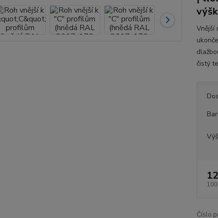
výš
Vnější 
ukonče
dlažbo
čistý t
Dos
Bar
Vý
12
100
Číslo p