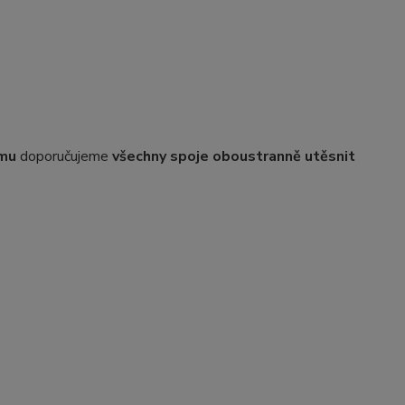
ému
doporučujeme
všechny spoje oboustranně utěsnit