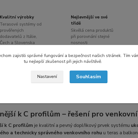
Kvalitní výrobky
Nejlevnější ve své
třídě
Terasové systémy od
prověřených
Skvělá cena produktů
dodavatelů z Itálie,
při porovnání stejné
Čech a Slovenska
nosnosti
chom zajistili správné fungování a bezpečnost našich stránek. Tím vá
tu nejlepší zkušenost při jejich návštěvě.
etní specifikace
Souhlasím
Nastavení
tní specifikace
nější
k C profilům
– řešení pro venkovní
ší k C profilům
je kvalitní a pevný doplňkový prvek systému
uk
ého a technicky správného venkovního rohu
u teras a balkon