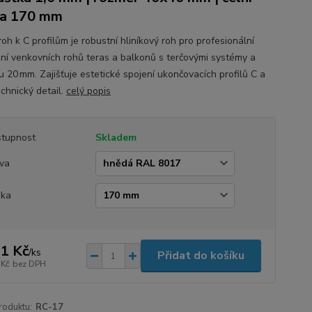
ka 170 mm
roh k C profilům je robustní hliníkový roh pro profesionální
ní venkovních rohů teras a balkonů s terčovými systémy a
u 20 mm. Zajišťuje estetické spojení ukončovacích profilů C a
echnický detail.
celý popis
tupnost
Skladem
va
ška
1 Kč
/
ks
Přidat do košíku
 Kč
bez DPH
roduktu:
RC-17