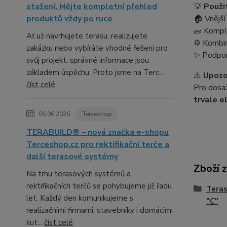
stažení. Mějte kompletní přehled
💡
Použit
produktů vždy po ruce
🏠 Vnější
🧱 Komple
Ať už navrhujete terasu, realizujete
⚙️ Kombin
zakázku nebo vybíráte vhodné řešení pro
✨ Podpora
svůj projekt, správné informace jsou
základem úspěchu. Proto jsme na Terc...
⚠️
Upozo
číst celé
Pro dosa
trvale e
06.06.2026
Terceshop
TERABUILD® – nová značka e-shopu
Terceshop.cz pro rektifikační terče a
další terasové systémy
Zboží 
Na trhu terasových systémů a
rektifikačních terčů se pohybujeme již řadu
Teras
let. Každý den komunikujeme s
"C"
realizačními firmami, stavebníky i domácími
kut...
číst celé