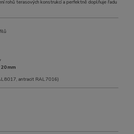
nčení rohů terasových konstrukcí a perfektně doplňuje řadu
filů
y
u 20 mm
L 8017, antracit RAL 7016)