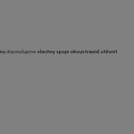
ému
doporučujeme
všechny spoje oboustranně utěsnit