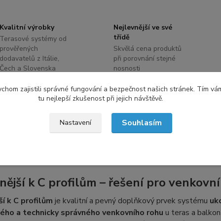
Kvalitní výrobky
Nejlevnější ve své
třídě
Terasové systémy od
prověřených
Skvělá cena produktů
dodavatelů z Itálie,
při porovnání stejné
Čech a Slovenska
nosnosti
chom zajistili správné fungování a bezpečnost našich stránek. Tím vá
tu nejlepší zkušenost při jejich návštěvě.
etní specifikace
Souhlasím
Nastavení
tní specifikace
nější
k C profilům
– řešení pro venkovní
ší k C profilům
je kvalitní a pevný doplňkový prvek systému
uk
ého a technicky správného venkovního rohu
u teras a balkon