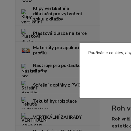
Klipy vertikální a
dilatační pro vytvoření
soklu z dlažby
Plastová dlažba na terče
Materiály pro aplikaci
profilů
Používáme cookies, aby
Nástroje pro pokládku
dlažby
Kompl
Střešní doplňky z PVC
Komple
Tekutá hydroizolace
Roh v
VERTIKÁLNÍ ZAHRADY
Roh vněj
estetick