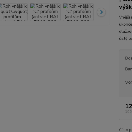
výš
Vnější 
ukonče
dlažbo
čistý t
Dos
Bar
Vý
12
100
Číslo p