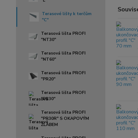
"L"
Souvise
Terasové lišty k terčům
"C"
Terasová lišta PROFI
"NT30"
Terasová lišta PROFI
"NT60"
Terasová lišta PROFI
"PR20"
Terasová lišta PROFI
"PR30"
Terasová lišta PROFI
"PR30R" S OKAPOVÝM
ŽLABEM