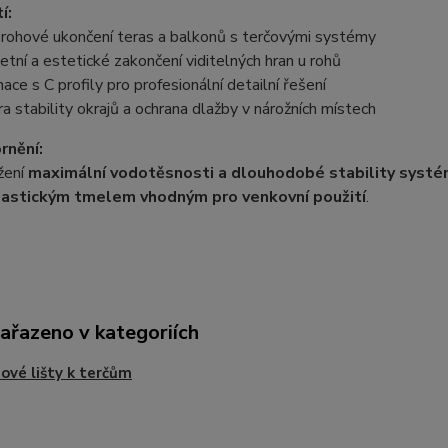
í:
 rohové ukončení teras a balkonů s terčovými systémy
tní a estetické zakončení viditelných hran u rohů
ace s C profily pro profesionální detailní řešení
 stability okrajů a ochrana dlažby v nárožních místech
rnění:
žení
maximální vodotěsnosti a dlouhodobé stability syst
lastickým tmelem vhodným pro venkovní použití
.
zařazeno v kategoriích
ové lišty k terčům