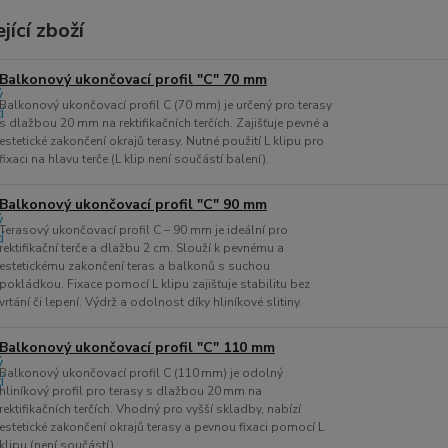
jící zboží
Balkonový ukončovací profil "C" 70 mm
Balkonový ukončovací profil C (70 mm) je určený pro terasy
s dlažbou 20 mm na rektifikačních terčích. Zajišťuje pevné a
estetické zakončení okrajů terasy. Nutné použití L klipu pro
fixaci na hlavu terče (L klip není součástí balení).
Balkonový ukončovací profil "C" 90 mm
Terasový ukončovací profil C – 90 mm je ideální pro
rektifikační terče a dlažbu 2 cm. Slouží k pevnému a
estetickému zakončení teras a balkonů s suchou
pokládkou. Fixace pomocí L klipu zajišťuje stabilitu bez
vrtání či lepení. Výdrž a odolnost díky hliníkové slitiny.
Balkonový ukončovací profil "C" 110 mm
Balkonový ukončovací profil C (110 mm) je odolný
hliníkový profil pro terasy s dlažbou 20 mm na
rektifikačních terčích. Vhodný pro vyšší skladby, nabízí
estetické zakončení okrajů terasy a pevnou fixaci pomocí L
klipu (není součástí).