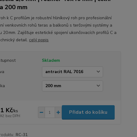
ka 200 mm
roh k C profilům je robustní hliníkový roh pro profesionální
ní venkovních rohů teras a balkonů s terčovými systémy a
u 20 mm. Zajišťuje estetické spojení ukončovacích profilů C a
echnický detail.
celý popis
tupnost
Skladem
va
ška
1 Kč
/
ks
Přidat do košíku
 Kč
bez DPH
roduktu:
RC-31