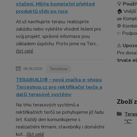
stažení. Mějte kompletní přehled
💡
Použit
produktů vždy po ruce
🏠 Vnější
🧱 Komple
Ať už navrhujete terasu, realizujete
⚙️ Kombin
zakázku nebo vybíráte vhodné řešení pro
✨ Podpora
svůj projekt, správné informace jsou
základem úspěchu. Proto jsme na Terc...
⚠️
Upozo
číst celé
Pro dosa
trvale e
06.06.2026
Terceshop
TERABUILD® – nová značka e-shopu
Terceshop.cz pro rektifikační terče a
další terasové systémy
Zboží 
Na trhu terasových systémů a
rektifikačních terčů se pohybujeme již řadu
Teras
let. Každý den komunikujeme s
"C"
realizačními firmami, stavebníky i domácími
kut...
číst celé