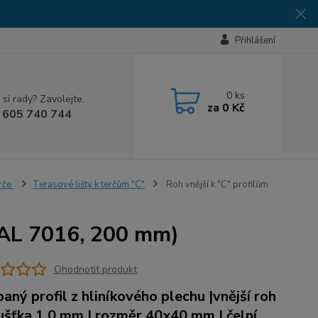
Přihlášení
0
ks
 si rady? Zavolejte.
za
0 Kč
 605 740 744
erče
Terasové lišty k terčům "C"
Roh vnější k "C" profilům
 RAL 7016, 200 mm)
Ohodnotit produkt
aný profil z hliníkového plechu |vnější roh
oušťka 1,0 mm | rozměr 40x40 mm | čelní