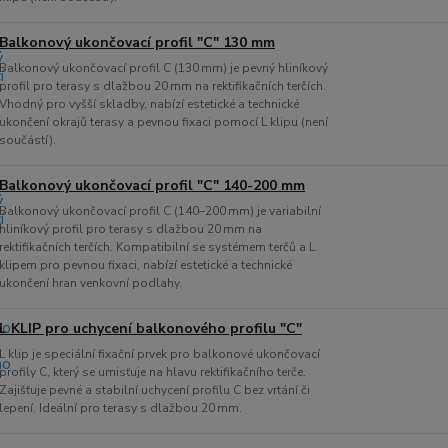
Balkonový ukončovací profil "C" 130 mm
Balkonový ukončovací profil C (130 mm) je pevný hliníkový
profil pro terasy s dlažbou 20 mm na rektifikačních terčích.
Vhodný pro vyšší skladby, nabízí estetické a technické
ukončení okrajů terasy a pevnou fixaci pomocí L klipu (není
součástí).
Balkonový ukončovací profil "C" 140-200 mm
Balkonový ukončovací profil C (140–200 mm) je variabilní
hliníkový profil pro terasy s dlažbou 20 mm na
rektifikačních terčích. Kompatibilní se systémem terčů a L
klipem pro pevnou fixaci, nabízí estetické a technické
ukončení hran venkovní podlahy.
L KLIP pro uchycení balkonového profilu "C"
L klip je speciální fixační prvek pro balkonové ukončovací
profily C, který se umisťuje na hlavu rektifikačního terče.
Zajišťuje pevné a stabilní uchycení profilu C bez vrtání či
lepení. Ideální pro terasy s dlažbou 20 mm.