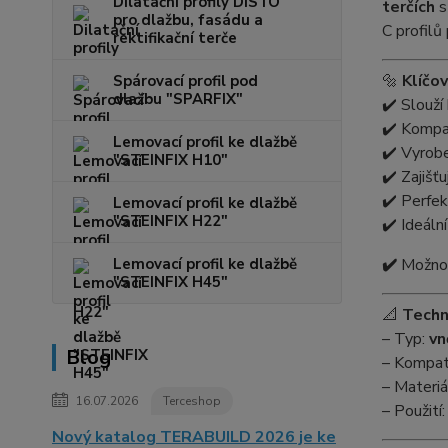
Dilatační profily DISTO
terčích
s
pro dlažbu, fasádu a
C profilů
rektifikační terče
🔩
Klíčov
Spárovací profil pod
dlažbu "SPARFIX"
✔️ Slouží
✔️ Kompat
Lemovací profil ke dlažbě
✔️ Vyrob
"STEINFIX H10"
✔️ Zajišť
✔️ Perfek
Lemovací profil ke dlažbě
"STEINFIX H22"
✔️ Ideáln
Lemovací profil ke dlažbě
✔️
Možnos
"STEINFIX H45"
📐
Techn
– Typ:
vn
Blog
– Kompati
– Materiá
16.07.2026
Terceshop
– Použití
Nový katalog TERABUILD 2026 je ke