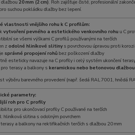
 dlažbou
20 mm (2 cm)
. Roh zajišťuje čisté, profesionální zako
 pro suchou pokládku dlažby bez lepení.
é vlastnosti vnějšího rohu k C profilům:
 k
vytvoření pevného a estetického venkovního rohu
u C pro
ibilní se všemi výškami C profilů používanými na terčích
en z
odolné hliníkové slitiny
s povrchovou úpravou proti korozi
uje
správné propojení rohů
bez poškození dlažby
tně esteticky navazuje na C profily i celý systém ukončení teras
í pro terasy a balkony s
keramickou nebo betonovou dlažbo
t výběru barevného provedení (např. šedá RAL 7001, hnědá RA
ické parametry:
ější roh pro C profily
bilita: pro ukončovací profily C používané na terčích
l: hliníková slitina s odolným povrchem
: terasy a balkony na rektifikačních terčích s dlažbou 20 mm