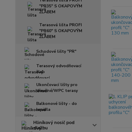
Terasová lišta PROFI
"PR35" S OKAPOVÝM
ŽLABEM
Terasová lišta PROFI
"PR60" S OKAPOVÝM
ŽLABEM
Schodové lišty "PR"
Terasový odvodňovací
žlab
Ukončovací lišty pro
dřevěné/WPC terasy
Balkonové lišty - do
lepidla
Hliníkový nosič pod
dlažbu