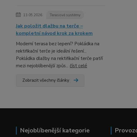
13.05.2026
Terasové systémy
Jak položit dlažbu na terče –
kompletní návod krok za krokem
Moderní terasa bez lepení? Pokládka na
rektifikační terče je ideální řešení...
Pokládka dlažby na rektifikační terče patří
mezi nejoblíbenější způs...
číst celé
Zobrazit všechny články
Nejoblíbenější kategorie
Provoz