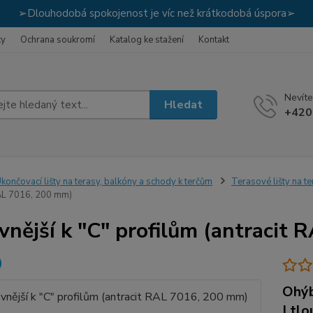
➢Dlouhodobá spokojenost je víc než krátkodobá úspora➢
ky
Ochrana soukromí
Katalog ke stažení
Kontakt
Nevíte
Hledat
+420
končovací lišty na terasy, balkóny a schody k terčům
Terasové lišty na t
RAL 7016, 200 mm)
vnější k "C" profilům (antracit
Ohýb
| tl