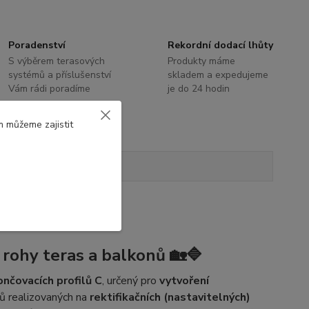
Poradenství
Rekordní dodací lhůty
S výběrem terasových
Produkty máme
systémů a příslušenství
skladem a expedujeme
Vám rádi poradíme
je do 24 hodin
m můžeme zajistit
Hodnocení
0
 rohy teras a balkonů 🏡🔷
ončovacích profilů C
, určený pro
vytvoření
ů realizovaných na
rektifikačních (nastavitelných)