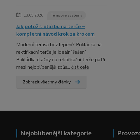
13.05.2026
Terasové systémy
Jak položit dlažbu na terče –
kompletní návod krok za krokem
Moderní terasa bez lepení? Pokládka na
rektifikační terče je ideální řešení...
Pokládka dlažby na rektifikační terče patří
mezi nejoblíbenější způs...
číst celé
Zobrazit všechny články
Nejoblíbenější kategorie
Provoz