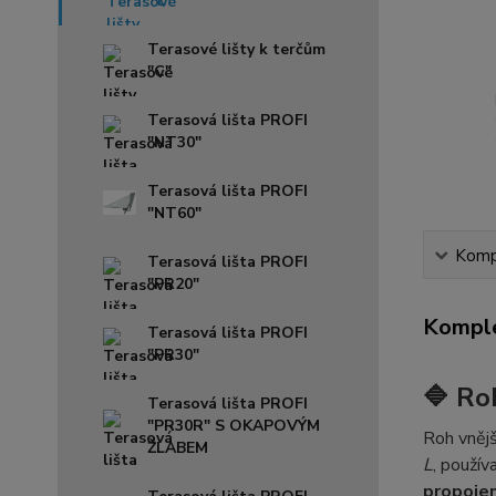
"L"
Terasové lišty k terčům
"C"
Terasová lišta PROFI
"NT30"
Terasová lišta PROFI
"NT60"
Kompl
Terasová lišta PROFI
"PR20"
Komple
Terasová lišta PROFI
"PR30"
🔷
Roh
Terasová lišta PROFI
"PR30R" S OKAPOVÝM
Roh vnějš
ŽLABEM
L
, použív
propojen