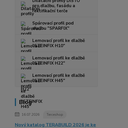
Dilatační profily DISTO
pro dlažbu, fasádu a
rektifikační terče
Spárovací profil pod
dlažbu "SPARFIX"
Lemovací profil ke dlažbě
"STEINFIX H10"
Lemovací profil ke dlažbě
"STEINFIX H22"
Lemovací profil ke dlažbě
"STEINFIX H45"
Blog
16.07.2026
Terceshop
Nový katalog TERABUILD 2026 je ke