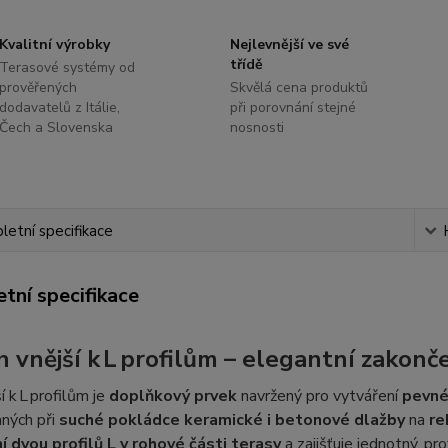
Kvalitní výrobky
Nejlevnější ve své
třídě
Terasové systémy od
prověřených
Skvělá cena produktů
dodavatelů z Itálie,
při porovnání stejné
Čech a Slovenska
nosnosti
etní specifikace
tní specifikace
 vnější k L profilům – elegantní zakonč
í k L profilům je
doplňkový prvek
navržený pro vytváření
pevné
aných při
suché pokládce keramické i betonové dlažby
na
re
í dvou profilů L v rohové části terasy
a zajišťuje jednotný, pr