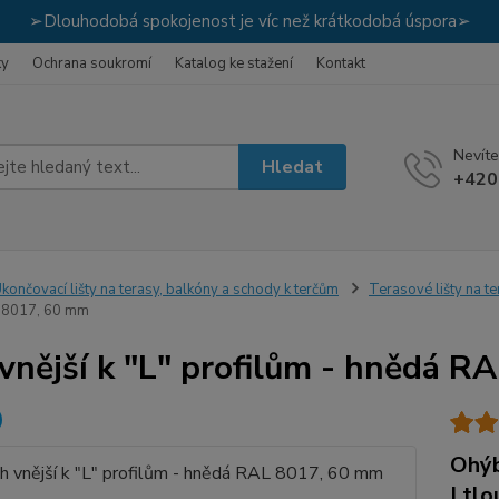
➢Dlouhodobá spokojenost je víc než krátkodobá úspora➢
ky
Ochrana soukromí
Katalog ke stažení
Kontakt
Nevíte
Hledat
+420
končovací lišty na terasy, balkóny a schody k terčům
Terasové lišty na t
 8017, 60 mm
vnější k "L" profilům - hnědá 
Ohýb
| tl