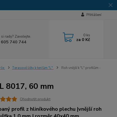
Přihlášení
0
ks
 si rady? Zavolejte.
za
0 Kč
 605 740 744
erče
Terasové lišty k terčům "L"
Roh vnější k "L" profilům -
RAL 8017, 60 mm
Ohodnotit produkt
aný profil z hliníkového plechu |vnější roh
oušťka 1,0 mm | rozměr 40x40 mm