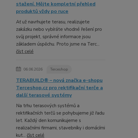
stažení. Mějte kompletní přehled
produktů vždy po ruce
Ať už navrhujete terasu, realizujete
zakázku nebo vybíráte vhodné řešení pro
svůj projekt, správné informace jsou
základem úspěchu. Proto jsme na Terc...
číst celé
06.06.2026
Terceshop
TERABUILD® – nová značka e-shopu
Terceshop.cz pro rektifikační terče a
další terasové systémy
Na trhu terasových systémů a
rektifikačních terčů se pohybujeme již řadu
let. Každý den komunikujeme s
realizačními firmami, stavebníky i domácími
kut...
číst celé