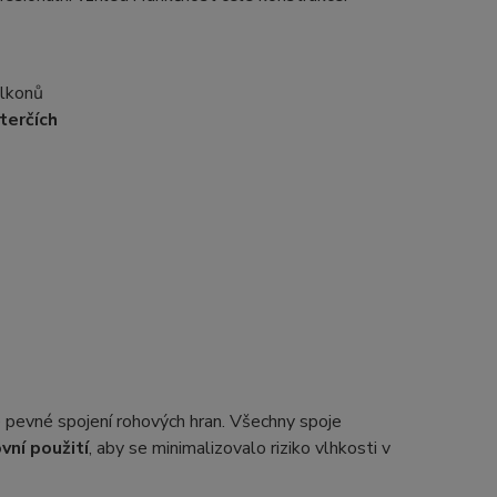
alkonů
 terčích
uje pevné spojení rohových hran. Všechny spoje
ní použití
, aby se minimalizovalo riziko vlhkosti v