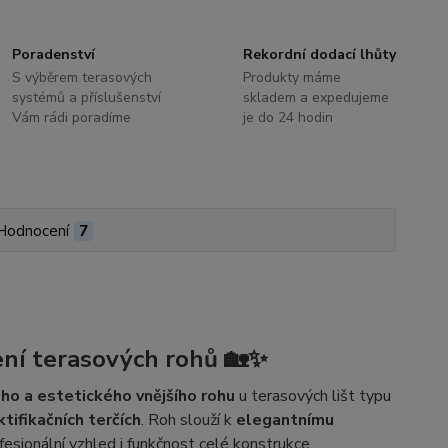
Poradenství
Rekordní dodací lhůty
S výběrem terasových
Produkty máme
systémů a příslušenství
skladem a expedujeme
Vám rádi poradíme
je do 24 hodin
Hodnocení
7
ení terasových rohů
🏡✨
ho a estetického vnějšího rohu
u terasových lišt typu
ktifikačních terčích
. Roh slouží k
elegantnímu
ofesionální vzhled i funkčnost celé konstrukce.