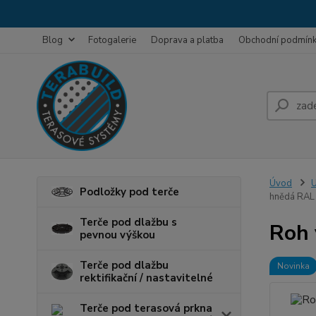
Blog
Fotogalerie
Doprava a platba
Obchodní podmín
Úvod
U
Podložky pod terče
hnědá RAL
Terče pod dlažbu s
Roh 
pevnou výškou
Terče pod dlažbu
Novinka
rektifikační / nastavitelné
Terče pod terasová prkna