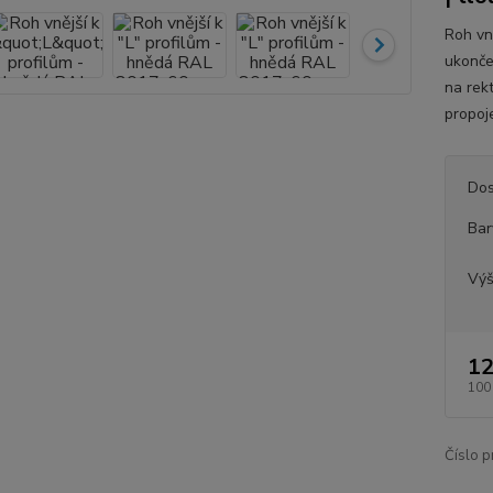
Roh vně
ukonče
na rek
propoje
Dos
Bar
Vý
12
100
Číslo p