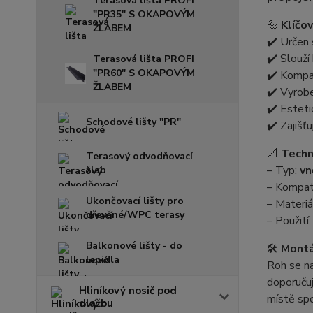
Terasová lišta PROFI
"PR35" S OKAPOVÝM
🔩
Klíčov
ŽLABEM
✔️ Určen 
✔️ Slouží
Terasová lišta PROFI
"PR60" S OKAPOVÝM
✔️ Kompa
ŽLABEM
✔️ Vyrobe
✔️ Esteti
Schodové lišty "PR"
✔️ Zajišť
📐
Techn
Terasový odvodňovací
– Typ:
vn
žlab
– Kompati
Ukončovací lišty pro
– Materiá
dřevěné/WPC terasy
– Použití
Balkonové lišty - do
🛠️
Montá
lepidla
Roh se na
doporuč
Hliníkový nosič pod
místě spo
dlažbu