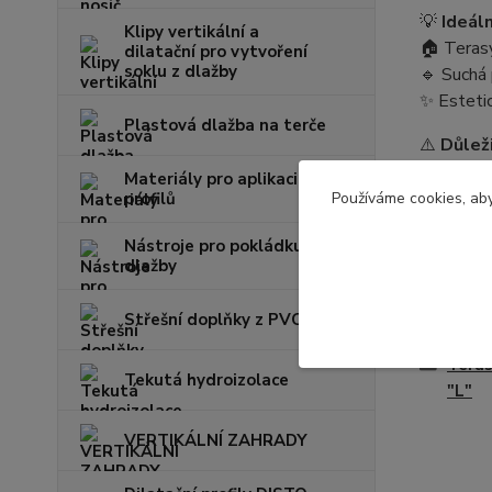
💡
Ideáln
Klipy vertikální a
🏠 Teras
dilatační pro vytvoření
soklu z dlažby
🔹 Suchá
✨ Estetic
Plastová dlažba na terče
⚠️
Důlež
Pro maxim
Materiály pro aplikaci
profilů
Používáme cookies, aby
Nástroje pro pokládku
dlažby
Zboží 
Střešní doplňky z PVC
Teras
Tekutá hydroizolace
"L"
VERTIKÁLNÍ ZAHRADY