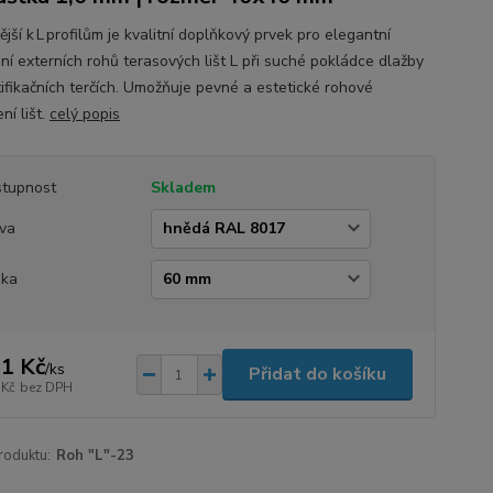
jší k L profilům je kvalitní doplňkový prvek pro elegantní
ní externích rohů terasových lišt L při suché pokládce dlažby
tifikačních terčích. Umožňuje pevné a estetické rohové
ní lišt.
celý popis
tupnost
Skladem
va
ška
1 Kč
/
ks
Přidat do košíku
 Kč
bez DPH
roduktu:
Roh "L"-23