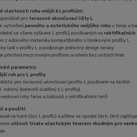
é vlastnosti rohu vnější k L profilům:
speciálně pro
terasové ukončovací lišty L
 k vytvoření
pevného a estetického vnějšího rohu
u teras a b
tibilní se všemi výškami
L
profilů používaných na
rektifikačních
n z odolného materiálu kompatibilního s hliníkovými profily L
cky ladí s profily L a podporuje jednotný design terasy
uje přechod mezi rovným profilem a rohem bez ostrých hran
ické parametry:
ější roh pro L profily
bilita: pro
terasové ukončovací profily L
používané na terčích
l: odolný (barevně sladěný s L profily)
: venkovní rohy teras a balkonů s rektifikačními terči
ž a použití:
sadí na horní část L profilů a přihne ve spodní části, čímž zajišť
ujeme
utěsnit trvale elastickým tmelem vhodným pro venkov
je.