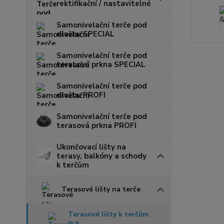
rektifikační / nastavitelné
Samonivelační terče pod
dlažbu SPECIAL
Samonivelační terče pod
terasová prkna SPECIAL
Samonivelační terče pod
dlažbu PROFI
Samonivelační terče pod
terasová prkna PROFI
Ukončovací lišty na
terasy, balkóny a schody
k terčům
Terasové lišty na terče
Terasové lišty k terčům