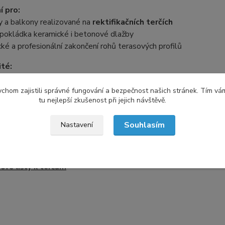
í pro:
y a balkony realizované na
rektifikačních terčích
 pokládka keramické i betonové dlažby
ké a profesionální zakončení rohů terasových profilů
ité:
ální životnost a vodotěsnost doporučujeme utěsnit spoje trval
chom zajistili správné fungování a bezpečnost našich stránek. Tím vá
tu nejlepší zkušenost při jejich návštěvě.
Souhlasím
Nastavení
zařazeno v kategoriích
ové lišty k terčům