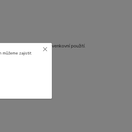
e elastickým tmelem pro venkovní použití.
m můžeme zajistit