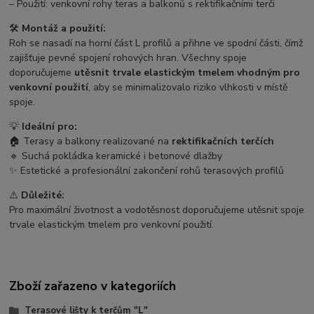
– Použití: venkovní rohy teras a balkonů s rektifikačními terči
🛠️
Montáž a použití:
Roh se nasadí na horní část L profilů a přihne ve spodní části, čímž
zajišťuje pevné spojení rohových hran. Všechny spoje
doporučujeme
utěsnit trvale elastickým tmelem vhodným pro
venkovní použití
, aby se minimalizovalo riziko vlhkosti v místě
spoje.
💡
Ideální pro:
🏠 Terasy a balkony realizované na
rektifikačních terčích
🔹 Suchá pokládka keramické i betonové dlažby
✨ Estetické a profesionální zakončení rohů terasových profilů
⚠️
Důležité:
Pro maximální životnost a vodotěsnost doporučujeme utěsnit spoje
trvale elastickým tmelem pro venkovní použití.
Zboží zařazeno v kategoriích
Terasové lišty k terčům "L"