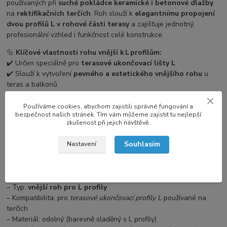
používaných při
suché pokládce keramické i betonové dlažby
na
rektifikačních terčích
. Roh slouží k
elegantnímu propojení
dvou profilů L v rohové části terasy
a zajišťuje jednotný,
profesionální vzhled i funkčnost celé konstrukce.
🔩
Klíčové vlastnosti rohu vnější k L profilům:
✔️ Určen speciálně pro
terasové ukončovací lišty L
✔️ Slouží k vytvoření
pevného a estetického vnějšího rohu
u
teras a balkonů
✔️ Kompatibilní se všemi výškami
L
profilů používaných na
rektifikačních terčích
Používáme cookies, abychom zajistili správné fungování a
bezpečnost našich stránek. Tím vám můžeme zajistit tu nejlepší
✔️ Vyroben z odolného materiálu kompatibilního s hliníkovými
zkušenost při jejich návštěvě.
profily L
✔️ Esteticky ladí s profily L a podporuje jednotný design terasy
Souhlasím
Nastavení
✔️ Zajišťuje přechod mezi rovným profilem a rohem bez ostrých
hran
📐
Technické parametry:
– Typ:
vnější roh pro L profily
– Kompatibilita: pro
terasové ukončovací profily L
používané na
terčích
– Materiál: odolný (barevně sladěný s L profily)