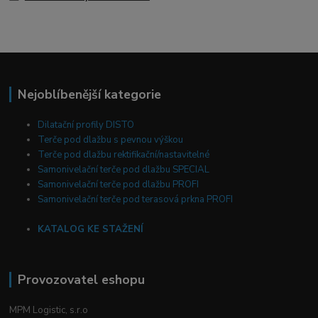
Nejoblíbenější kategorie
Dilatační profily DISTO
Terče pod dlažbu s pevnou výškou
Terče pod dlažbu rektifikační/nastavitelné
Samonivelační terče pod dlažbu SPECIAL
Samonivelační terče pod dlažbu PROFI
Samonivelační terče pod terasová prkna PROFI
KATALOG KE STAŽENÍ
Provozovatel eshopu
MPM Logistic, s.r.o