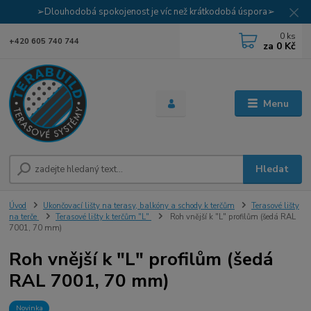
➢Dlouhodobá spokojenost je víc než krátkodobá úspora➢
0
ks
+420 605 740 744
za
0 Kč
Menu
Hledat
Úvod
Ukončovací lišty na terasy, balkóny a schody k terčům
Terasové lišty
na terče
Terasové lišty k terčům "L"
Roh vnější k "L" profilům (šedá RAL
7001, 70 mm)
Roh vnější k "L" profilům (šedá
RAL 7001, 70 mm)
Novinka