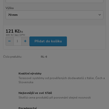
Výška
121 Kč
/
ks
100 Kč
bez DPH
Přidat do košíku
Číslo produktu:
RL-6
Kvalitní výrobky
Terasové systémy od prověřených dodavatelů z Itálie, Čech a
Slovenska
Nejlevnější ve své třídě
Skvělá cena produktů při porovnání stejné nosnosti
Poradenství