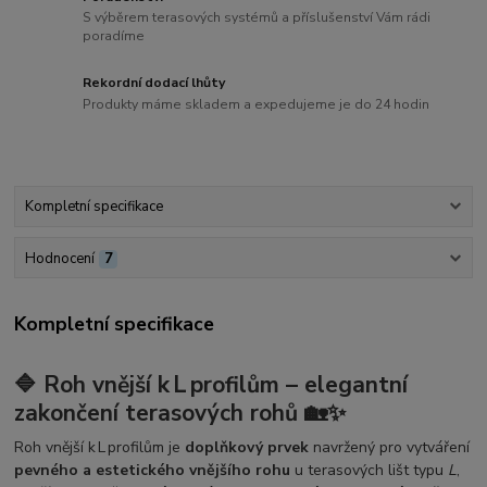
S výběrem terasových systémů a příslušenství Vám rádi
poradíme
Rekordní dodací lhůty
Produkty máme skladem a expedujeme je do 24 hodin
Kompletní specifikace
Hodnocení
7
Kompletní specifikace
🔷
Roh vnější k L profilům – elegantní
zakončení terasových rohů
🏡✨
Roh vnější k L profilům je
doplňkový prvek
navržený pro vytváření
pevného a estetického vnějšího rohu
u terasových lišt typu
L
,