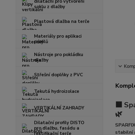
dilatační pro vytvoření
soklu z dlažby
Plastová dlažba na terče
Materiály pro aplikaci
profilů
Nástroje pro pokládku
dlažby
Kompl
Střešní doplňky z PVC
Komple
Tekutá hydroizolace
🟧 Sp
VERTIKÁLNÍ ZAHRADY
🌿
Dilatační profily DISTO
SPARFI
pro dlažbu, fasádu a
stabilní
rektifikační terče