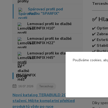
Tercesh
Spárovací profil pod
dlažbu "SPARFIX"
✅ Hla
Lemovací profil ke dlažbě
✔️
Optim
"STEINFIX H10"
✔️
Zabra
Lemovací profil ke dlažbě
✔️
Esteti
"STEINFIX H22"
✔️
Stabi
✔️
Rychl
Lemovací profil ke dlažbě
✔️
Odoln
"STEINFIX H45"
Používáme cookies, aby
🟧 Po
Blog
Spárovací
16.07.2026
Terceshop
pokládku 
jednotné.
Nový katalog TERABUILD 2026 je ke
stažení. Mějte kompletní přehled
Díky spec
produktů vždy po ruce