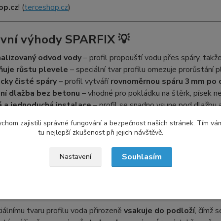
op.cz
! (
terceshop.cz
)
vní výhody SPARFIX 💡
alizovaný odvod vody
– profil propouští vodu přes spáry, takž
ňuje růstu plevele
– speciální tvar profilu omezuje prorůstání 
cky čisté spáry
– profil vytváří
rovnoměrnou spáru 3 mm po c
lní dlažba bez betonu
– vhodné pro pokládku na štěrk, písek ne
á a jednoduchá instalace
– profil se snadno vsune pod dlažbu 
ý proti povětrnosti a UV
– dlouhá životnost i v exteriéru 🌞
chom zajistili správné fungování a bezpečnost našich stránek. Tím vá
tu nejlepší zkušenost při jejich návštěvě.
pis produktu – detailně a výhodně ✨
Souhlasím
Nastavení
 profil
SPARFIX 2000 mm
je vyroben z
kvalitního odolného 
dlažby. Profil
vytváří rovnoměrnou spáru 3 mm po celé délc
iálnímu tvaru profilu voda přirozeně
vsakuje do podloží
, čímž 