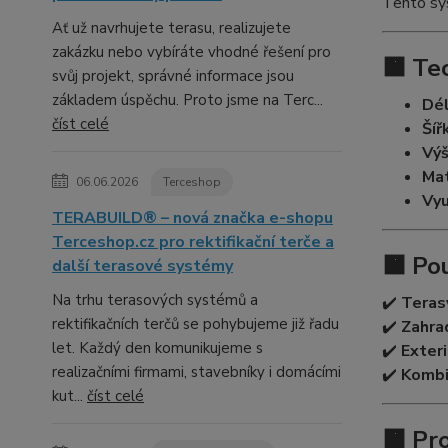
Tento sy
Ať už navrhujete terasu, realizujete
zakázku nebo vybíráte vhodné řešení pro
🟧 Te
svůj projekt, správné informace jsou
základem úspěchu. Proto jsme na Terc...
Dél
číst celé
Šíř
Výš
Mat
06.06.2026
Terceshop
Vyu
TERABUILD® – nová značka e-shopu
Terceshop.cz pro rektifikační terče a
🟧 Pou
další terasové systémy
Na trhu terasových systémů a
✔️
Teras
rektifikačních terčů se pohybujeme již řadu
✔️
Zahra
let. Každý den komunikujeme s
✔️
Exteri
realizačními firmami, stavebníky i domácími
✔️
Kombi
kut...
číst celé
🟧 Pr