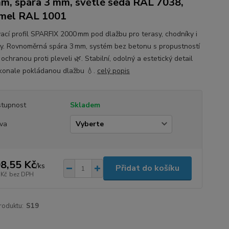
m, spára 3 mm, světlé šedá RAL 7038,
mel RAL 1001
ací profil SPARFIX 2000 mm pod dlažbu pro terasy, chodníky i
y. Rovnoměrná spára 3 mm, systém bez betonu s propustností
ochranou proti pleveli 🌿. Stabilní, odolný a estetický detail
konale pokládanou dlažbu 💧.
celý popis
tupnost
Skladem
va
8,55 Kč
/
ks
Přidat do košíku
 Kč
bez DPH
roduktu:
S19