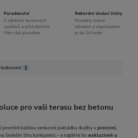
Poradenství
Rekordní dodací lhůty
S výběrem terasových
Produkty máme
systémů a příslušenství
skladem a expedujeme
Vám rádi poradíme
je do 24 hodin
Hodnocení
2
oluce pro vaši terasu bez betonu
rý promění každou venkovní pokládku dlažby v
precizní,
 na českém trhu konkurenci – a najdete ho
exkluzivně u