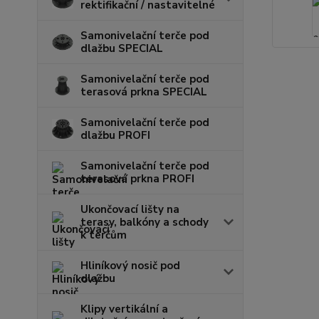
rektifikační / nastavitelné
Samonivelační terče pod
dlažbu SPECIAL
Samonivelační terče pod
terasová prkna SPECIAL
Samonivelační terče pod
dlažbu PROFI
Samonivelační terče pod
terasová prkna PROFI
Ukončovací lišty na
terasy, balkóny a schody
k terčům
Hliníkový nosič pod
dlažbu
Klipy vertikální a