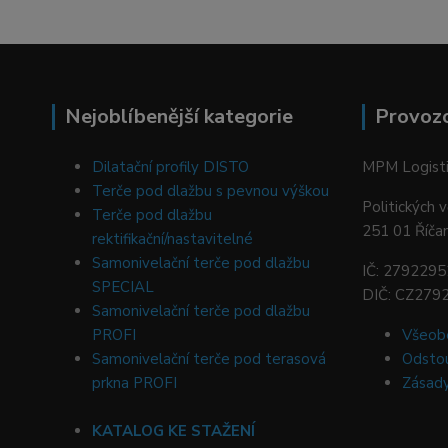
Nejoblíbenější kategorie
Provoz
Dilatační profily DISTO
MPM Logistic
Terče pod dlažbu s pevnou výškou
Politických 
Terče pod dlažbu
251 01 Říča
rektifikační/nastavitelné
Samonivelační terče pod dlažbu
IČ: 2792295
SPECIAL
DIČ: CZ279
Samonivelační terče pod dlažbu
PROFI
Všeob
Samonivelační terče pod terasová
Odstou
prkna PROFI
Zásady
KATALOG KE STAŽENÍ