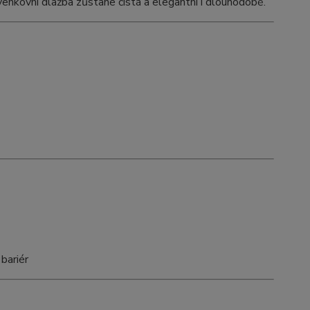
venkovní dlažba zůstane čistá a elegantní i dlouhodobě.
bariér