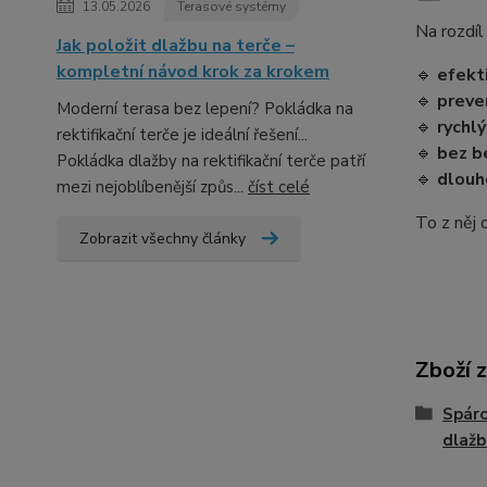
13.05.2026
Terasové systémy
Na rozdíl
Jak položit dlažbu na terče –
kompletní návod krok za krokem
🔹
efekt
🔹
preve
Moderní terasa bez lepení? Pokládka na
🔹
rychlý
rektifikační terče je ideální řešení...
🔹
bez b
Pokládka dlažby na rektifikační terče patří
🔹
dlouh
mezi nejoblíbenější způs...
číst celé
To z něj 
Zobrazit všechny články
Zboží 
Spáro
dlažb