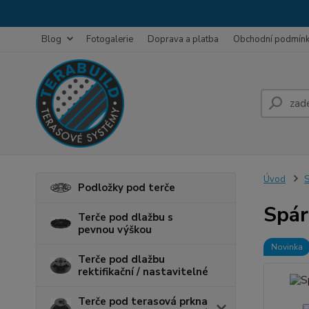
Blog
Fotogalerie
Doprava a platba
Obchodní podmín
Úvod
S
Podložky pod terče
Spár
Terče pod dlažbu s
pevnou výškou
Novinka
Terče pod dlažbu
rektifikační / nastavitelné
Terče pod terasová prkna