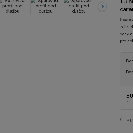
13 m
cara
Spárov
zahrad
vody a 
pro do
Dos
Bar
30
255
Číslo p