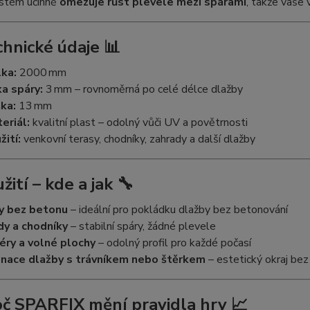
stém účinně
omezuje růst plevele mezi spárami
, takže vaše 
chnické údaje 📊
ka:
2000 mm
ka spáry:
3 mm – rovnoměrná po celé délce dlažby
ka:
13 mm
eriál:
kvalitní plast – odolný vůči UV a povětrnosti
žití:
venkovní terasy, chodníky, zahrady a další dlažby
žití – kde a jak 🔧
y bez betonu
– ideální pro pokládku dlažby bez betonování
dy a chodníky
– stabilní spáry, žádné plevele
éry a volné plochy
– odolný profil pro každé počasí
nace dlažby s trávníkem nebo štěrkem
– estetický okraj bez 
oč SPARFIX mění pravidla hry 📈