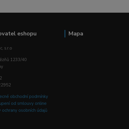
ovatel eshopu
Mapa
, s.r.o
vězňů 1233/40
ny
2
22952
ecné obchodní podmínky
pení od smlouvy online
 ochrany osobních údajů