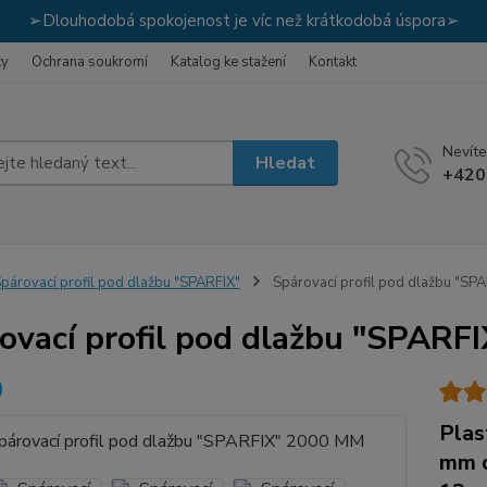
➢Dlouhodobá spokojenost je víc než krátkodobá úspora➢
ky
Ochrana soukromí
Katalog ke stažení
Kontakt
Nevíte
Hledat
+420
párovací profil pod dlažbu "SPARFIX"
Spárovací profil pod dlažbu "S
ovací profil pod dlažbu "SPAR
Plas
mm d