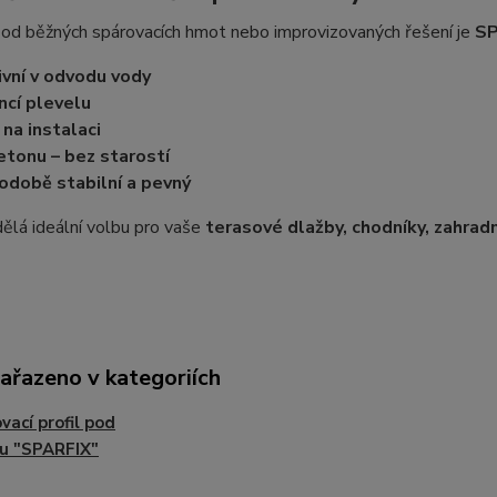
 od běžných spárovacích hmot nebo improvizovaných řešení je
SP
ivní v odvodu vody
ncí plevelu
 na instalaci
etonu – bez starostí
odobě stabilní a pevný
dělá ideální volbu pro vaše
terasové dlažby, chodníky, zahrad
zařazeno v kategoriích
vací profil pod
u "SPARFIX"