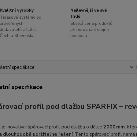
Kvalitní výrobky
Nejlevnější ve své
třídě
Terasové systémy od
prověřených
Skvělá cena produktů
dodavatelů z Itálie,
při porovnání stejné
Čech a Slovenska
nosnosti
etní specifikace
tní specifikace
árovací profil pod dlažbu SPARFIX – rev
X
je inovativní špárovací profil pod dlažbu o délce
2000 mm
, kte
 a dlouhodobě udržitelné řešení
. Tento spárovací profil nemá