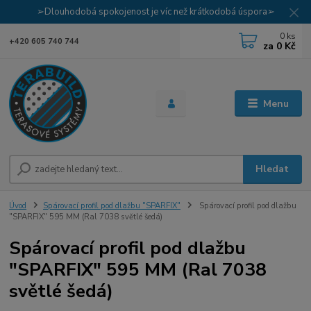
➢Dlouhodobá spokojenost je víc než krátkodobá úspora➢
0
ks
+420 605 740 744
za
0 Kč
Menu
Hledat
Úvod
Spárovací profil pod dlažbu "SPARFIX"
Spárovací profil pod dlažbu
"SPARFIX" 595 MM (Ral 7038 světlé šedá)
Spárovací profil pod dlažbu
"SPARFIX" 595 MM (Ral 7038
světlé šedá)