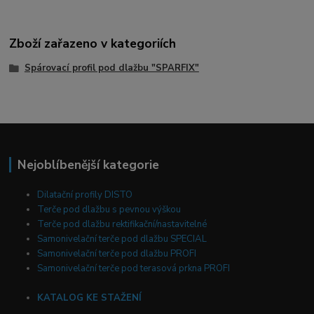
Zboží zařazeno v kategoriích
Spárovací profil pod dlažbu "SPARFIX"
Nejoblíbenější kategorie
Dilatační profily DISTO
Terče pod dlažbu s pevnou výškou
Terče pod dlažbu rektifikační/nastavitelné
Samonivelační terče pod dlažbu SPECIAL
Samonivelační terče pod dlažbu PROFI
Samonivelační terče pod terasová prkna PROFI
KATALOG KE STAŽENÍ