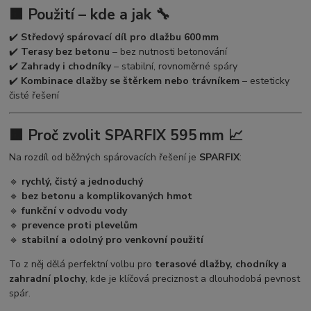
🟧 Použití – kde a jak 🔧
✔️
Středový spárovací díl pro dlažbu 600 mm
✔️
Terasy bez betonu
– bez nutnosti betonování
✔️
Zahrady i chodníky
– stabilní, rovnoměrné spáry
✔️
Kombinace dlažby se štěrkem nebo trávníkem
– esteticky
čisté řešení
🟧 Proč zvolit SPARFIX 595 mm 📈
Na rozdíl od běžných spárovacích řešení je
SPARFIX
:
🔹
rychlý, čistý a jednoduchý
🔹
bez betonu a komplikovaných hmot
🔹
funkční v odvodu vody
🔹
prevence proti plevelům
🔹
stabilní a odolný pro venkovní použití
To z něj dělá perfektní volbu pro
terasové dlažby, chodníky a
zahradní plochy
, kde je klíčová preciznost a dlouhodobá pevnost
spár.