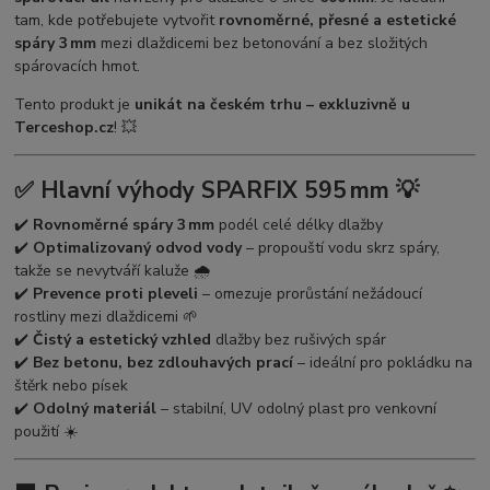
tam, kde potřebujete vytvořit
rovnoměrné, přesné a estetické
spáry 3 mm
mezi dlaždicemi bez betonování a bez složitých
spárovacích hmot.
Tento produkt je
unikát na českém trhu – exkluzivně u
Terceshop.cz
! 💥
✅ Hlavní výhody SPARFIX 595 mm 💡
✔️
Rovnoměrné spáry 3 mm
podél celé délky dlažby
✔️
Optimalizovaný odvod vody
– propouští vodu skrz spáry,
takže se nevytváří kaluže 🌧️
✔️
Prevence proti pleveli
– omezuje prorůstání nežádoucí
rostliny mezi dlaždicemi 🌱
✔️
Čistý a estetický vzhled
dlažby bez rušivých spár
✔️
Bez betonu, bez zdlouhavých prací
– ideální pro pokládku na
štěrk nebo písek
✔️
Odolný materiál
– stabilní, UV odolný plast pro venkovní
použití ☀️