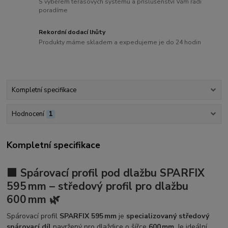
S výběrem terasových systémů a příslušenství Vám rádi
poradíme
Rekordní dodací lhůty
Produkty máme skladem a expedujeme je do 24 hodin
Kompletní specifikace
Hodnocení
1
Kompletní specifikace
🟧 Spárovací profil pod dlažbu SPARFIX
595 mm – středový profil pro dlažbu
600 mm 🌿
Spárovací profil
SPARFIX 595 mm
je
specializovaný středový
spárovací díl
navržený pro dlaždice o šířce
600 mm
. Je ideální