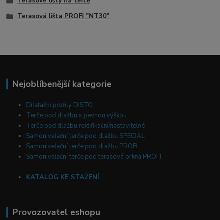
Terasové lišty na terče
Terasová lišta PROFI "NT30"
Nejoblíbenější kategorie
Dilatační profily DISTO
Terče pod dlažbu s pevnou výškou
Terče pod dlažbu rektifikační/nastavitelné
Samonivelační terče pod dlažbu SPECIAL
Samonivelační terče pod dlažbu PROFI
Samonivelační terče pod terasová prkna PROFI
KATALOG KE STAŽENÍ
Provozovatel eshopu