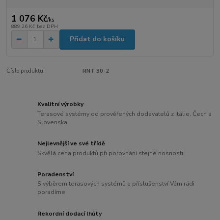
1 076 Kč
/
ks
889,26 Kč
bez DPH
Přidat do košíku
Číslo produktu:
RNT 30-2
Kvalitní výrobky
Terasové systémy od prověřených dodavatelů z Itálie, Čech a
Slovenska
Nejlevnější ve své třídě
Skvělá cena produktů při porovnání stejné nosnosti
Poradenství
S výběrem terasových systémů a příslušenství Vám rádi
poradíme
Rekordní dodací lhůty