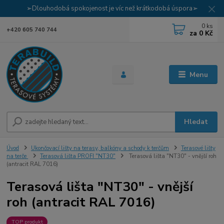
➢Dlouhodobá spokojenost je víc než krátkodobá úspora➢
0
ks
+420 605 740 744
za
0 Kč
Menu
Hledat
Úvod
Ukončovací lišty na terasy, balkóny a schody k terčům
Terasové lišty
na terče
Terasová lišta PROFI "NT30"
Terasová lišta "NT30" - vnější roh
(antracit RAL 7016)
Terasová lišta "NT30" - vnější
roh (antracit RAL 7016)
TOP produkt