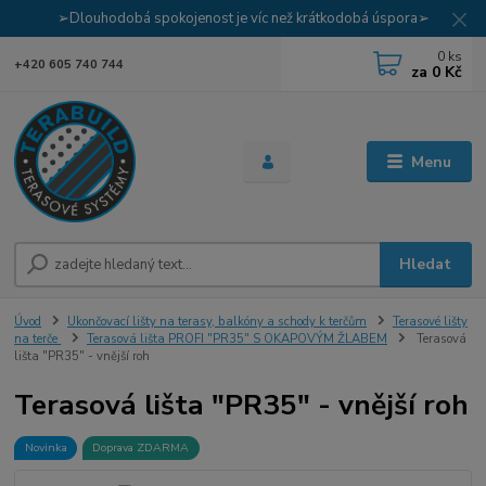
➢Dlouhodobá spokojenost je víc než krátkodobá úspora➢
0
ks
+420 605 740 744
za
0 Kč
Menu
Hledat
Úvod
Ukončovací lišty na terasy, balkóny a schody k terčům
Terasové lišty
na terče
Terasová lišta PROFI "PR35" S OKAPOVÝM ŽLABEM
Terasová
lišta "PR35" - vnější roh
Terasová lišta "PR35" - vnější roh
Novinka
Doprava ZDARMA