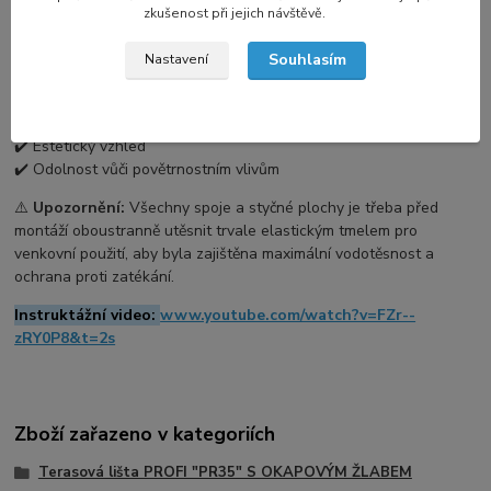
zkušenost při jejich návštěvě.
Roh se upevní mechanicky na spojující profily a doporučuje se
těsnění elastickým tmelem.
Souhlasím
Nastavení
💡
Výhody:
✔️ Precizní a pevné zakončení rohů
✔️ Zabraňuje poškození dlažby na rozích
✔️ Estetický vzhled
✔️ Odolnost vůči povětrnostním vlivům
⚠️
Upozornění:
Všechny spoje a styčné plochy je třeba před
montáží oboustranně utěsnit trvale elastickým tmelem pro
venkovní použití, aby byla zajištěna maximální vodotěsnost a
ochrana proti zatékání.
Instruktážní video:
www.youtube.com/watch?v=FZr--
zRY0P8&t=2s
Zboží zařazeno v kategoriích
Terasová lišta PROFI "PR35" S OKAPOVÝM ŽLABEM