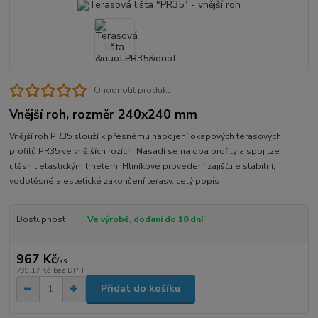
Ohodnotit produkt
Vnější roh, rozměr 240x240 mm
Vnější roh PR35 slouží k přesnému napojení okapových terasových
profilů PR35 ve vnějších rozích. Nasadí se na oba profily a spoj lze
utěsnit elastickým tmelem. Hliníkové provedení zajišťuje stabilní,
vodotěsné a estetické zakončení terasy.
celý popis
Dostupnost
Ve výrobě, dodaní do 10 dní
967 Kč
/
ks
799,17 Kč
bez DPH
Přidat do košíku