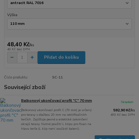
Výška
48,40 Kč
/
ks
40 Kč
bez DPH
Přidat do košíku
Číslo produktu:
SC-11
Související zboží
Balkonový ukončovací profil "C" 70 mm
Skladem
Balkonový ukončovací profil C (70 mm) je určený
592,90 Kč
/
ks
pro terasy s dlažbou 20 mm na rektifikačních
490 Kč
bez DPH
terčích. Zajišťuje pevné a estetické zakončení
okrajů terasy. Nutné použití L klipu pro fixaci na
hlavu terče (L klip není součástí balení).