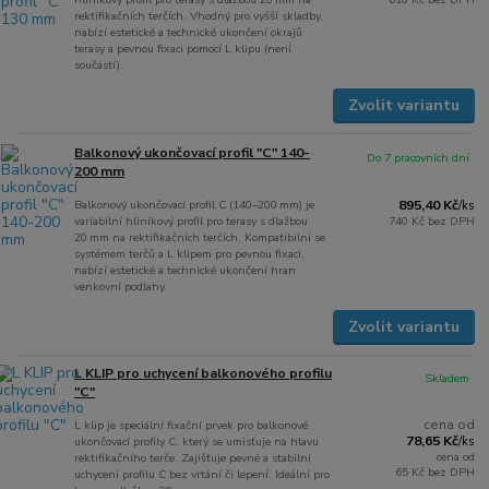
rektifikačních terčích. Vhodný pro vyšší skladby,
nabízí estetické a technické ukončení okrajů
terasy a pevnou fixaci pomocí L klipu (není
součástí).
Zvolit variantu
Balkonový ukončovací profil "C" 140-
Do 7 pracovních dní
200 mm
Balkonový ukončovací profil C (140–200 mm) je
895,40 Kč
/
ks
variabilní hliníkový profil pro terasy s dlažbou
740 Kč
bez DPH
20 mm na rektifikačních terčích. Kompatibilní se
systémem terčů a L klipem pro pevnou fixaci,
nabízí estetické a technické ukončení hran
venkovní podlahy.
Zvolit variantu
L KLIP pro uchycení balkonového profilu
Skladem
"C"
cena od
L klip je speciální fixační prvek pro balkonové
78,65 Kč
ukončovací profily C, který se umisťuje na hlavu
/
ks
cena od
rektifikačního terče. Zajišťuje pevné a stabilní
65 Kč
bez DPH
uchycení profilu C bez vrtání či lepení. Ideální pro