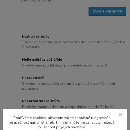
terasy s dlažbou 20 mm.
Zvolit variantu
Kvalitní výrobky
Terasové systémy od prověřených dodavatelů z Itálie, Čech a
Slovenska
Nejlevnější ve své třídě
Skvělá cena produktů při porovnání stejné nosnosti
Poradenství
S výběrem terasových systémů a příslušenství Vám rádi
poradíme
Rekordní dodací lhůty
Produkty máme skladem a expedujeme je do 24 hodin
Používáme cookies, abychom zajistili správné fungování a
bezpečnost našich stránek. Tím vám můžeme zajistit tu nejlepší
zkušenost při jejich návštěvě.