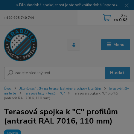
➢Dlouhodobá spokojenost je víc než krátkodobá úspora➢
0
ks
+420 605 740 744
za
0 Kč
Menu
Hledat
Úvod
Ukončovací lišty na terasy, balkóny a schody k terčům
Terasové lišty
na terče
Terasové lišty k terčům "C"
Terasová spojka k "C" profilům
(antracit RAL 7016, 110 mm)
Terasová spojka k "C" profilům
(antracit RAL 7016, 110 mm)
Novinka