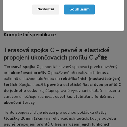
Kompletní specifikace
Souhlasím
Nastavení
Hodnocení
2
Kompletní specifikace
Terasová spojka
C
– pevné a elastické
propojení ukončovacích profilů C 🔗🏡
Terasová spojka C
je specializovaný spojovací prvek navržený
pro
ukončovací profily C
používané při realizacích teras a
balkonů s dlažbou uloženou na
rektifikačních (nastavitelných)
terčích
. Spojka slouží k
pevné a estetické fixaci dvou profilů C
do jednoho celku
, zajišťuje správné vyrovnání dilatační mezer a
zároveň umožňuje zachovat
estetiku, stabilitu a funkčnost
ukončení terasy
.
Tento spojovací díl je ideální pro suchou pokládku dlažby
tloušťky 20 mm (2 cm)
na rektifikačních terčích, kdy je potřeba
pevné propojení profilů C bez narušení jejich funkčních