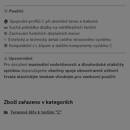
💡
Použití:
🏠 Spojování profilů C při ukončení teras a balkonů
🧱 Suchá pokládka dlažby na rektifikačních terčích
⚙️ Zachování funkčních dilatačních mezer
✨ Estetický a technický detail celého terasového systému
🛠️ Kompatibilní s L klipem a dalšími komponenty systému C
⚠️
Upozornění:
Pro dosažení
maximální vodotěsnosti a dlouhodobé stability
systému
doporučujeme
všechny spoje oboustranně utěsnit
trvale elastickým tmelem vhodným pro venkovní použití
.
Zboží zařazeno v kategoriích
Terasové lišty k terčům "C"