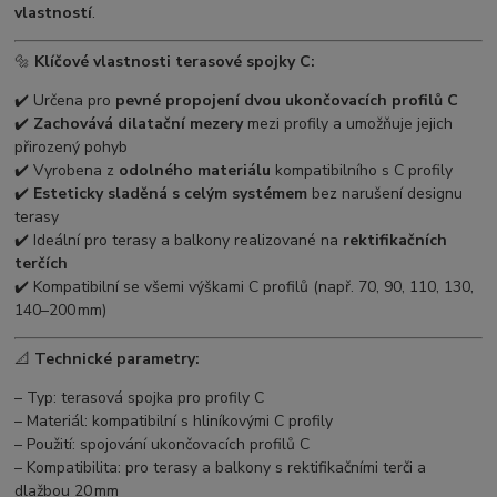
vlastností
.
🔩
Klíčové vlastnosti terasové spojky C:
✔️ Určena pro
pevné propojení dvou ukončovacích profilů C
✔️
Zachovává dilatační mezery
mezi profily a umožňuje jejich
přirozený pohyb
✔️ Vyrobena z
odolného materiálu
kompatibilního s C profily
✔️
Esteticky sladěná s celým systémem
bez narušení designu
terasy
✔️ Ideální pro terasy a balkony realizované na
rektifikačních
terčích
✔️ Kompatibilní se všemi výškami C profilů (např. 70, 90, 110, 130,
140–200 mm)
📐
Technické parametry:
– Typ: terasová spojka pro profily C
– Materiál: kompatibilní s hliníkovými C profily
– Použití: spojování ukončovacích profilů C
– Kompatibilita: pro terasy a balkony s rektifikačními terči a
dlažbou 20 mm