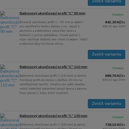
Zvolit variantu
Balkonový ukončovací profil "C" 90 mm
Skladem
Terasový ukončovací profil C – 90 mm je ideální
641,30 Kč
/
ks
pro rektifikační terče a dlažbu 2 cm. Slouží k
530 Kč
bez DPH
pevnému a estetickému zakončení teras a
balkonů s suchou pokládkou. Fixace pomocí L
klipu zajišťuje stabilitu bez vrtání či lepení. Výdrž
a odolnost díky hliníkové slitiny.
Zvolit variantu
Balkonový ukončovací profil "C" 110 mm
Skladem
Balkonový ukončovací profil C (110 mm) je odolný
689,70 Kč
/
ks
hliníkový profil pro terasy s dlažbou 20 mm na
570 Kč
bez DPH
rektifikačních terčích. Vhodný pro vyšší skladby,
nabízí estetické zakončení okrajů terasy a pevnou
fixaci pomocí L klipu (není součástí).
Zvolit variantu
Balkonový ukončovací profil "C" 130 mm
Skladem
Balkonový ukončovací profil C (130 mm) je pevný
738,10 Kč
/
ks
hliníkový profil pro terasy s dlažbou 20 mm na
610 Kč
bez DPH