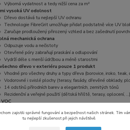
Výborná vydatnost a tedy nižší cena za m²
mi vysoká UV odolnost
Dřevo dostává tu nejlepší UV ochranu
Technologie FibreGrit umožňuje přidat podstatně více UV blo
Zaručuje prodloužený přirozený vzhled a bez zašednutí povrch
lná mechanická ochrana
Odpuzuje vodu a nečistoty
Otevřené póry zabraňují praskání a odlupování
Vydrží déle s menší údržbou a méně starostmi
všechno dřevo v exteriéru pouze 1 produkt
Vhodné pro všechny druhy a typy dřeva (borovice, iroko, teak, d
Vodorovné i svislé plochy (terasy, fasády, dřevěné obklady, plo
14 odstínů přírodních barev a elegantních, zemitých tónů
Rezidenční a veřejné použití (dětská hřiště, terasy, oplocení, …
 VOC
Bez obsahu rozpouštědel, což znamená žádné škodlivé výpary -
chom zajistili správné fungování a bezpečnost našich stránek. Tím vá
dná aplikace a rychlé zasychání
tu nejlepší zkušenost při jejich návštěvě.
Přináší jednoduchou aplikaci a rychlé zasychání, což zkracuje do
nomický s nízkou spotřebou