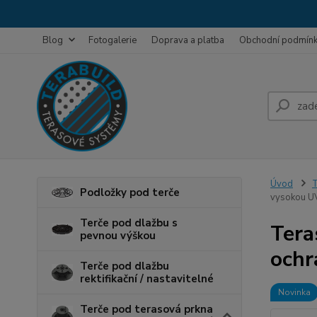
Blog
Fotogalerie
Doprava a platba
Obchodní podmín
Úvod
T
Podložky pod terče
vysokou UV
Terče pod dlažbu s
Tera
pevnou výškou
ochr
Terče pod dlažbu
rektifikační / nastavitelné
Novinka
Terče pod terasová prkna