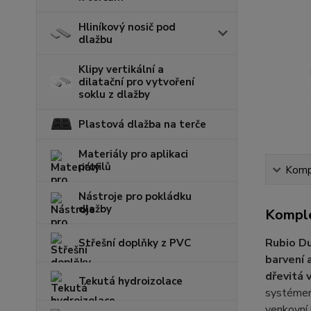
Hliníkový nosič pod
dlažbu
Klipy vertikální a
dilatační pro vytvoření
soklu z dlažby
Plastová dlažba na terče
Materiály pro aplikaci
profilů
Kompl
Nástroje pro pokládku
dlažby
Komple
Rubio Du
Střešní doplňky z PVC
barvení 
dřevitá 
Tekutá hydroizolace
systémem
venkovní