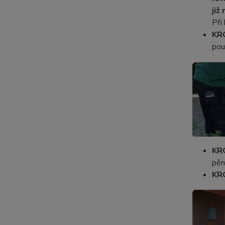
již
Při
KR
pou
KR
pěn
KR