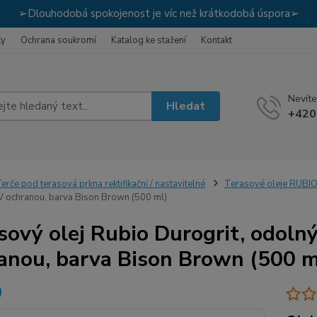
➢Dlouhodobá spokojenost je víc než krátkodobá úspora➢
ky
Ochrana soukromí
Katalog ke stažení
Kontakt
Nevíte
Hledat
+420
erče pod terasová prkna rektifikační / nastavitelné
Terasové oleje RUB
 ochranou, barva Bison Brown (500 ml)
sový olej Rubio Durogrit, odoln
anou, barva Bison Brown (500 m