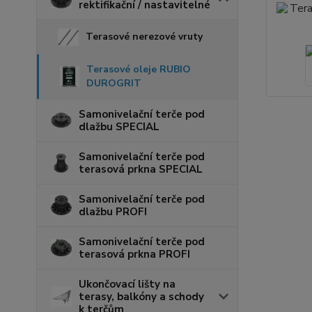
rektifikační / nastavitelné
Terasové nerezové vruty
Terasové oleje RUBIO
DUROGRIT
Samonivelační terče pod
dlažbu SPECIAL
Samonivelační terče pod
terasová prkna SPECIAL
Samonivelační terče pod
dlažbu PROFI
Samonivelační terče pod
terasová prkna PROFI
Ukončovací lišty na
terasy, balkóny a schody
k terčům