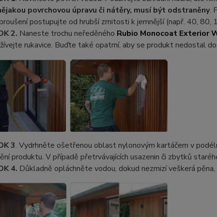
 nějakou povrchovou úpravu či nátěry, musí být odstraněny
. 
 broušení postupujte od hrubší zrnitosti k jemnější (např. 40, 80, 
OK 2.
Naneste trochu neředěného
Rubio Monocoat Exterior 
žívejte rukavice. Buďte také opatrní, aby se produkt nedostal do 
OK 3
. Vydrhněte ošetřenou oblast nylonovým kartáčem v podél
ění produktu. V případě přetrvávajících usazenin či zbytků staréh
OK 4.
Důkladně opláchněte vodou, dokud nezmizí veškerá pěna, 