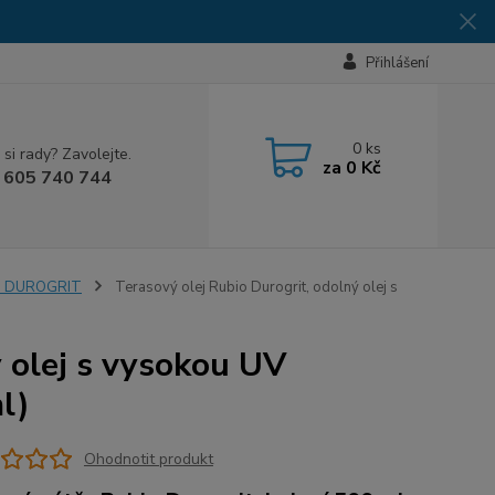
Přihlášení
0
ks
 si rady? Zavolejte.
za
0 Kč
 605 740 744
IO DUROGRIT
Terasový olej Rubio Durogrit, odolný olej s
ý olej s vysokou UV
l)
Ohodnotit produkt