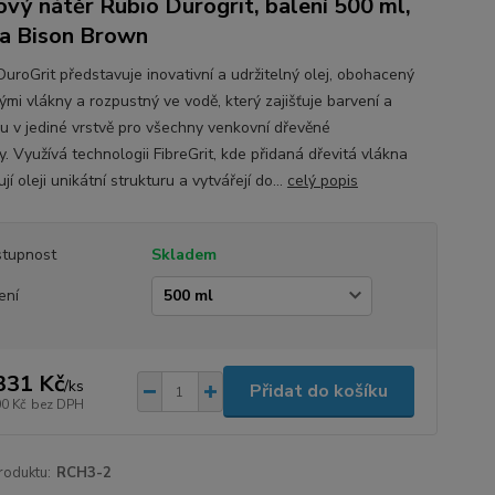
ový nátěr Rubio Durogrit, balení 500 ml,
a Bison Brown
DuroGrit představuje inovativní a udržitelný olej, obohacený
ými vlákny a rozpustný ve vodě, který zajišťuje barvení a
u v jediné vrstvě pro všechny venkovní dřevěné
. Využívá technologii FibreGrit, kde přidaná dřevitá vlákna
jí oleji unikátní strukturu a vytvářejí do...
celý popis
tupnost
Skladem
ení
331 Kč
/
ks
Přidat do košíku
00 Kč
bez DPH
roduktu:
RCH3-2