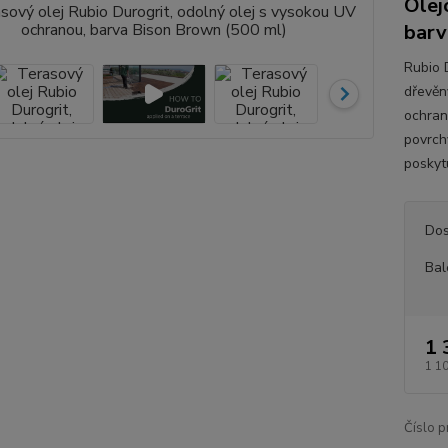
Olej
barv
Rubio 
dřevěn
ochran
povrchy
poskytu
Dos
Bal
1 
1 1
Číslo p