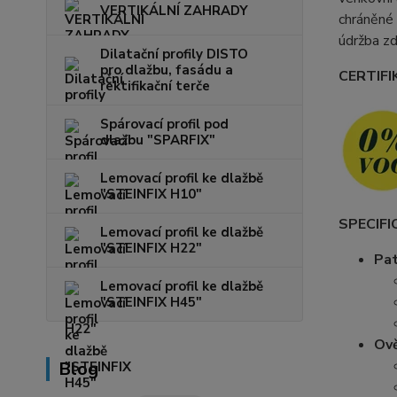
VERTIKÁLNÍ ZAHRADY
chráněné 
údržba zd
Dilatační profily DISTO
pro dlažbu, fasádu a
CERTIFI
rektifikační terče
Spárovací profil pod
dlažbu "SPARFIX"
Lemovací profil ke dlažbě
"STEINFIX H10"
SPECIFI
Lemovací profil ke dlažbě
"STEINFIX H22"
Pat
Lemovací profil ke dlažbě
"STEINFIX H45"
Ově
Blog