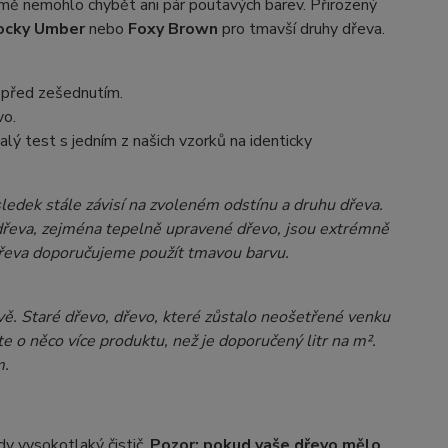
jmě nemohlo chybět ani pár poutavých barev. Přirozený
ocky Umber
nebo
Foxy Brown
pro tmavší druhy dřeva.
 před zešednutím.
vo.
alý test s jedním z našich vzorků na identicky
dek stále závisí na zvoleném odstínu a druhu dřeva.
y dřeva, zejména tepelně upravené dřevo, jsou extrémně
 dřeva doporučujeme použít tmavou barvu.
vě. Staré dřevo, dřevo, které zůstalo neošetřené venku
 o něco více produktu, než je doporučený litr na m².
m.
dy vysokotlaký čistič.
Pozor: pokud vaše dřevo mělo