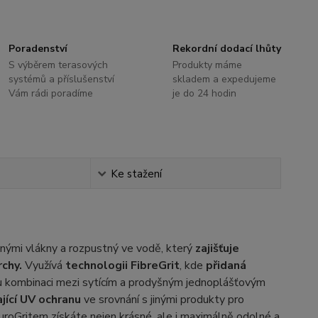
Poradenství
Rekordní dodací lhůty
S výběrem terasových
Produkty máme
systémů a příslušenství
skladem a expedujeme
Vám rádi poradíme
je do 24 hodin
Ke stažení
ěnými vlákny a rozpustný ve vodě, který
zajišťuje
rchy.
Využívá
technologii FibreGrit
, kde
přidaná
u kombinaci mezi sytícím a prodyšným jednoplášťovým
jící UV ochranu
ve srovnání s jinými produkty pro
DuroGritem získáte nejen krásné, ale i maximálně odolné a