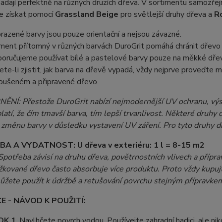
adají perfektně na různých druzích dřeva. V sortimentu samozře
ze získat pomocí
Grassland Beige
pro světlejší druhy dřeva a
R
razené barvy jsou pouze orientační a nejsou závazné.
ment přítomný v různých barvách DuroGrit pomáhá chránit dřevo
oručujeme používat bílé a pastelové barvy pouze na měkké dře
ete-li zjistit, jak barva na dřevě vypadá, vždy nejprve proveďte m
oušeném a připravené dřevo.
NÍ: Přestože DuroGrit nabízí nejmodernější UV ochranu, výsle
atí, že čím tmavší barva, tím lepší trvanlivost. Některé druh
na změnu barvy v důsledku vystavení UV záření. Pro tyto druhy
BA A VYDATNOST:
U dřeva v exteriéru: 1 l = 8-15 m2
potřeba závisí na druhu dřeva, povětrnostních vlivech a přípra
kované dřevo často absorbuje více produktu. Proto vždy kupujte
ůžete použít k údržbě a retušování povrchu stejným přípravke
E - NÁVOD K POUŽITÍ:
OK 1
. Navlhčete povrch vodou. Používejte zahradní hadici, ale nik