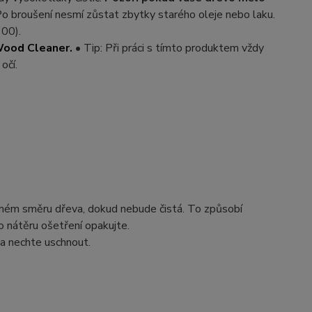
Po broušení nesmí zůstat zbytky starého oleje nebo laku.
100).
Wood Cleaner.
• Tip: Při práci s tímto produktem vždy
očí.
ném směru dřeva, dokud nebude čistá. To způsobí
o nátěru ošetření opakujte.
a nechte uschnout.