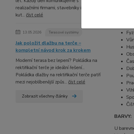
let. Každý den komunikujeme s
realizačními firmami, stavebníky i domácími
kut...
číst celé
TECHNI
Fyz
13.05.2026
Terasové systémy
Vůn
Jak položit dlažbu na terče –
Hus
kompletní návod krok za krokem
Obs
Moderní terasa bez lepení? Pokládka na
Čas
rektifikační terče je ideální řešení...
Dob
Pokládka dlažby na rektifikační terče patří
Pou
mezi nejoblíbenější způs...
číst celé
Pra
Vlh
Zobrazit všechny články
Spo
Čiš
BARVY:
U barevn