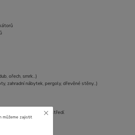
kátorů
ů
ub, ořech, smrk...)
ty, zahradní nábytek, pergoly, dřevěné stěny...)
)
 šetrné k životnímu prostředí.
m můžeme zajistit
bu práce a aplikace.