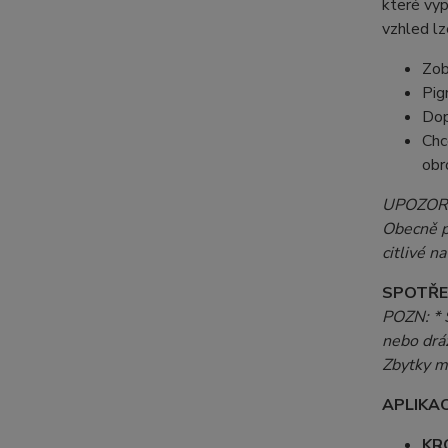
které vyp
vzhled l
Zob
Pig
Dop
Chc
obr
UPOZORNĚ
Obecně pl
citlivé 
SPOTŘE
POZN: * S
nebo dráž
Zbytky m
APLIKAC
KR