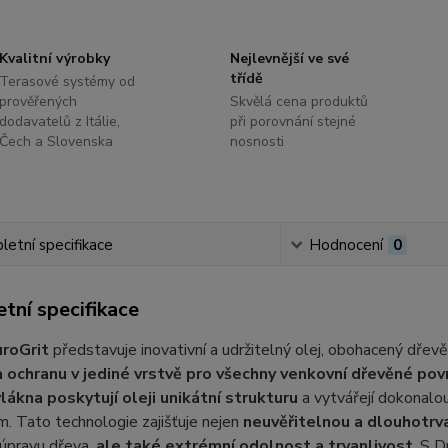
Kvalitní výrobky
Nejlevnější ve své
třídě
Terasové systémy od
prověřených
Skvělá cena produktů
dodavatelů z Itálie,
při porovnání stejné
Čech a Slovenska
nosnosti
etní specifikace
Hodnocení
0
tní specifikace
roGrit
představuje inovativní a udržitelný olej, obohacený dřev
a ochranu v jediné vrstvě pro všechny venkovní dřevěné pov
vlákna poskytují oleji unikátní strukturu
a vytvářejí dokonalo
. Tato technologie zajišťuje nejen
neuvěřitelnou a dlouhotrva
 úpravu dřeva,
ale také extrémní odolnost a trvanlivost
. S 