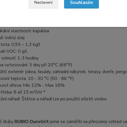
Souhlasím
Nastavení
Vyniká svou efektivní spotřebou, což znamená výhodné pokry
CKÉ VLASTNOSTI:
ikální vlastnosti: kapalina
ě: lněný olej
tota: 0,95 – 1,3 kg/l
ah VOC: 0 g/l
 schnutí: 1-3 hodiny
a vytvrzování: 3 dny při 20°C (68°F)
žití: exteriér (okna, fasády, zahradní nábytek, terasy, dveře, pergo
covní teplota: 10 - 30 °C (50 - 86 °F)
kost dřeva: Min 12% - Max 18%
třeba: 8 až 15 m²/litr *
tění nářadí: Štětce a nářadí lze po použití očistit vodou
é škály
RUBIO DuroGrit
jsme se zaměřili na přirozený vzhled vaš