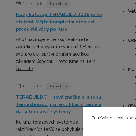
16.07.2026
Terceshop
Vel
Nový katalog TERABUILD 2026 je ke
stažení. Mějte kompletní přehled
produktů vždy po ruce
Ať už navrhujete terasu, realizujete
Odo
zakázku nebo vybíráte vhodné řešení pro
svůj projekt, správné informace jsou
základem úspěchu. Proto jsme na Terc...
číst celé
Na 
06.06.2026
Terceshop
TERABUILD® – nová značka e-shopu
Terceshop.cz pro rektifikační terče a
0%
další terasové systémy
Používáme cookies, aby
Sna
Na trhu terasových systémů a
rektifikačních terčů se pohybujeme již řadu
Eko