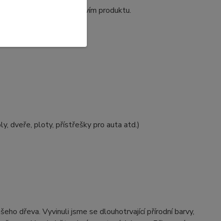
tí plochy s malým množstvím produktu.
ly, dveře, ploty, přístřešky pro auta atd.)
eho dřeva. Vyvinuli jsme se dlouhotrvající přírodní barvy,