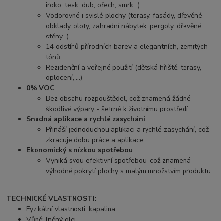
iroko, teak, dub, ořech, smrk...)
Vodorovné i svislé plochy (terasy, fasády, dřevěné
obklady, ploty, zahradní nábytek, pergoly, dřevěné
stěny...)
14 odstínů přírodních barev a elegantních, zemitých
tónů
Rezidenční a veřejné použití (dětská hřiště, terasy,
oplocení, …)
0% VOC
Bez obsahu rozpouštědel, což znamená žádné
škodlivé výpary - šetrné k životnímu prostředí.
Snadná aplikace a rychlé zasychání
Přináší jednoduchou aplikaci a rychlé zasychání, což
zkracuje dobu práce a aplikace.
Ekonomický s nízkou spotřebou
Vyniká svou efektivní spotřebou, což znamená
výhodné pokrytí plochy s malým množstvím produktu.
TECHNICKÉ VLASTNOSTI:
Fyzikální vlastnosti: kapalina
Vůně: lněný olej