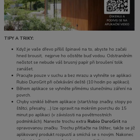
TIPY A TRIKY:
Když je vaše dřevo příliš špinavé na to, abyste ho začali
hned brousit, nejprve ho očistěte buď vodou. Odstraněním
nečistot se nebude váš brusný papír při broušení tolik
zanášet.
Pracujte pouze v suchu a bez mrazu a vyhněte se aplikaci
Rubio DuroGrit při očekávání deště (10 hodin po aplikaci).
Během aplikace se vyhněte přímému slunečnímu záření na
povrch.
Chyby vzniklé během aplikace (start/stop značky, stopy po
štětci, přesahy, …) lze opravit na mokrém povrchu do 15
minut po aplikaci (v závislosti na povětrnostních
podmínkách). Naneste trochu extra
Rubio DuroGrit
na
opravovanou značku. Trochu přitlačte na štětec, takže se již
aplikovaný produkt rozpustí a smíchá se s novým. Nakonec