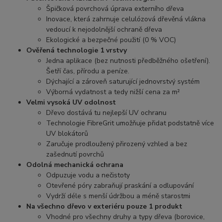
Špičková povrchová úprava externího dřeva
Inovace, která zahrnuje celulózová dřevěná vlákna
vedoucí k nejodolnější ochraně dřeva
Ekologické a bezpečné použití (0 % VOC)
Ověřená technologie 1 vrstvy
Jedna aplikace (bez nutnosti předběžného ošetření).
Šetří čas, přírodu a peníze.
Dýchající a zároveň saturující jednovrstvý systém
Výborná vydatnost a tedy nižší cena za m²
Velmi vysoká UV odolnost
Dřevo dostává tu nejlepší UV ochranu
Technologie FibreGrit umožňuje přidat podstatně více
UV blokátorů
Zaručuje prodloužený přirozený vzhled a bez
zašednutí povrchů
Odolná mechanická ochrana
Odpuzuje vodu a nečistoty
Otevřené póry zabraňují praskání a odlupování
Vydrží déle s menší údržbou a méně starostmi
Na všechno dřevo v exteriéru pouze 1 produkt
Vhodné pro všechny druhy a typy dřeva (borovice,