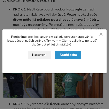
APLIKACE - NÁVOD K POUŽITÍ:
KROK 1
. Navlhčete povrch vodou. Používejte zahradní
hadici, ale nikdy vysokotlaký čistič.
Pozor: pokud vaše
dřevo mělo již nějakou povrchovou úpravu či nátěry,
musí být odstraněny
. Po broušení nesmí zůstat zbytky
starého oleje nebo laku. Při broušení postupujte od hrubší
zrnitosti k jemnější (např. 40, 80, 100).
Používáme cookies, abychom zajistili správné fungování a
KROK 2.
Naneste trochu neředěného
Rubio Monocoat
bezpečnost našich stránek. Tím vám můžeme zajistit tu nejlepší
zkušenost při jejich návštěvě.
Exterior Wood Cleaner.
• Tip: Při práci s tímto produktem
vždy používejte rukavice. Buďte také opatrní, aby se produkt
Souhlasím
Nastavení
nedostal do očí.
KROK 3
. Vydrhněte ošetřenou oblast nylonovým kartáčem