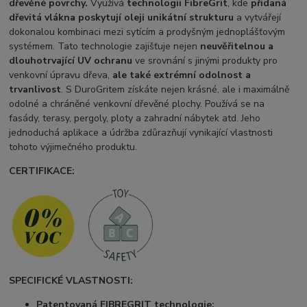
dřevěné povrchy.
Využívá
technologii FibreGrit
, kde
přidaná
dřevitá vlákna poskytují oleji unikátní strukturu
a vytvářejí
dokonalou kombinaci mezi sytícím a prodyšným jednoplášťovým
systémem. Tato technologie zajišťuje nejen
neuvěřitelnou a
dlouhotrvající UV ochranu
ve srovnání s jinými produkty pro
venkovní úpravu dřeva,
ale také extrémní odolnost a
trvanlivost
. S DuroGritem získáte nejen krásné, ale i maximálně
odolné a chráněné venkovní dřevěné plochy. Používá se na
fasády, terasy, pergoly, ploty a zahradní nábytek atd. Jeho
jednoduchá aplikace a údržba zdůrazňují vynikající vlastnosti
tohoto výjimečného produktu.
CERTIFIKACE:
SPECIFICKÉ VLASTNOSTI:
Patentovaná FIBREGRIT technologie: