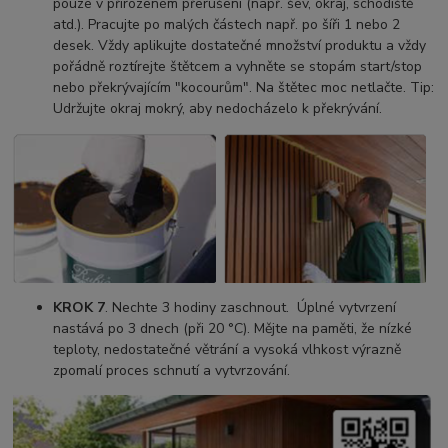
pouze v přirozeném přerušení (např. šev, okraj, schodiště
atd.). Pracujte po malých částech např. po šíři 1 nebo 2
desek. Vždy aplikujte dostatečné množství produktu a vždy
pořádně roztírejte štětcem a vyhněte se stopám start/stop
nebo překrývajícím "kocourům". Na štětec moc netlačte. Tip:
Udržujte okraj mokrý, aby nedocházelo k překrývání.
KROK 7
. Nechte 3 hodiny zaschnout. Úplné vytvrzení
nastává po 3 dnech (při 20 °C). Mějte na paměti, že nízké
teploty, nedostatečné větrání a vysoká vlhkost výrazně
zpomalí proces schnutí a vytvrzování.