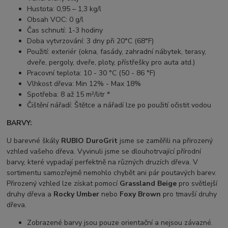
Hustota: 0,95 – 1,3 kg/l
Obsah VOC: 0 g/l
Čas schnutí: 1-3 hodiny
Doba vytvrzování: 3 dny při 20°C (68°F)
Použití: exteriér (okna, fasády, zahradní nábytek, terasy,
dveře, pergoly, dveře, ploty, přístřešky pro auta atd.)
Pracovní teplota: 10 - 30 °C (50 - 86 °F)
Vlhkost dřeva: Min 12% - Max 18%
Spotřeba: 8 až 15 m²/litr *
Čištění nářadí: Štětce a nářadí lze po použití očistit vodou
BARVY:
U barevné škály
RUBIO DuroGrit
jsme se zaměřili na přirozený
vzhled vašeho dřeva. Vyvinuli jsme se dlouhotrvající přírodní
barvy, které vypadají perfektně na různých druzích dřeva. V
sortimentu samozřejmě nemohlo chybět ani pár poutavých barev.
Přirozený vzhled lze získat pomocí
Grassland Beige
pro světlejší
druhy dřeva a
Rocky Umber
nebo
Foxy Brown
pro tmavší druhy
dřeva.
Zobrazené barvy jsou pouze orientační a nejsou závazné.