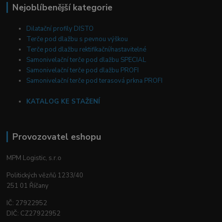
Nejoblíbenější kategorie
Dilatační profily DISTO
Terče pod dlažbu s pevnou výškou
Terče pod dlažbu rektifikační/nastavitelné
Samonivelační terče pod dlažbu SPECIAL
Samonivelační terče pod dlažbu PROFI
Samonivelační terče pod terasová prkna PROFI
KATALOG KE STAŽENÍ
Provozovatel eshopu
MPM Logistic, s.r.o
Politických vězňů 1233/40
251 01 Říčany
IČ: 27922952
DIČ: CZ27922952