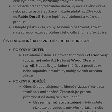
celé vyhlaďte, aby nezůstaly stopy po štětci.
V případě drsného/zvětralého dřeva, vysoce savého dřeva
nebo pro terasová aplikace, můžete přidat až 20% vody
do
Rubio DuroGrit
pro lepší roztíratelnost a vsáknutí
produktu.
Oblepte páskou vše, co by se nemělo ošetřovat, stříkat,
natírat nebo rozlévat, včetně všeho citlivého na překrývání.​
ČIŠTĚNÍ A ÚDRŽBA POVRCHŮ S RUBIO DUROGRIT:
POKYNY K ČIŠTĚNÍ
Pravidelné čištění lze provádět pomocí
Exterior Soap
(Ecospray)
nebo
All Natural Wood Cleaner
(sprej)
. Nepoužívejte žádné jiné čisticí prostředky
nebo saponáty, protože by mohly ovlivnit ochranu
dřeva!
POKYNY K ÚDRŽBĚ
Obecně doporučujeme každoroční vizuální kontrolu
těsně po zimní sezóně. Zkontrolujte prosím
přítomnost následujících dvou bodů:
Usazeniny nečistot a zeleně
- tyto čistěte
nízkotlakou vodou a měkkým kartáčem nebo