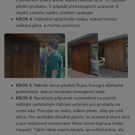
v podélném směru dřeva, dokud nebude čistá. To způsobí
pěnění produktu. V případě přetrvávajících usazenin či
zbytků starého nátěru ošetření opakujte.
KROK 4.
Důkladně opláchněte vodou, dokud nezmizí
veškerá pěna, a nechte uschnout.
KROK 5.
Několik minut předem Rubio Durogrit důkladně
promíchejte, dokud nezískáte homogenní směs.
KROK 6
. Nanášejte přípravek rovnoměrně na povrch
měkkým syntetickým štětcem určeným pro produkty na
vodní bázi. Pracujte ve směru vláken prken, vždy po celé
délce. Pro vertikální dřevěné plochy, to znamená shora dolů
a pro vodorovně instalované dřevo zleva doprava (nebo
naopak). Takže nikdy nepřestávejte uprostřed prkna, ale