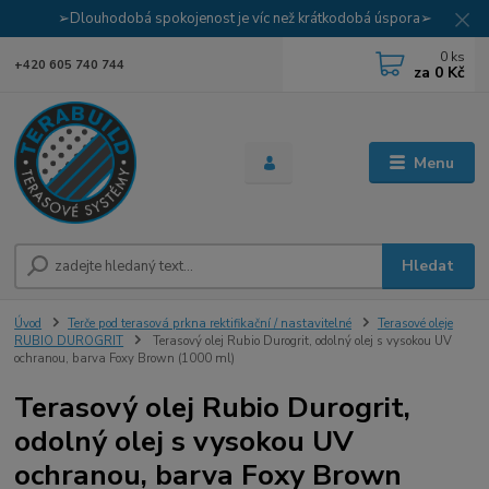
➢Dlouhodobá spokojenost je víc než krátkodobá úspora➢
0
ks
+420 605 740 744
za
0 Kč
Menu
Hledat
Úvod
Terče pod terasová prkna rektifikační / nastavitelné
Terasové oleje
RUBIO DUROGRIT
Terasový olej Rubio Durogrit, odolný olej s vysokou UV
ochranou, barva Foxy Brown (1000 ml)
Terasový olej Rubio Durogrit,
odolný olej s vysokou UV
ochranou, barva Foxy Brown