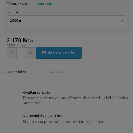
Dostupnost
Skladem
Balení
2 178 Kč
/
ks
1 800 Kč
bez DPH
Přidat do košíku
Číslo produktu:
RCH1-1
Kvalitní výrobky
Terasové systémy od prověřených dodavatelů z Itálie, Čech a
Slovenska
Nejlevnější ve své třídě
Skvělá cena produktů při porovnání stejné nosnosti