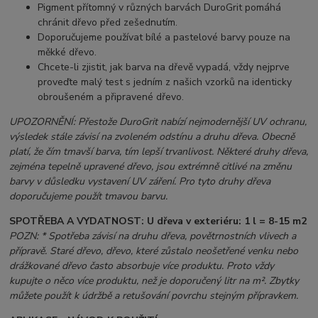
Pigment přítomný v různých barvách DuroGrit pomáhá
chránit dřevo před zešednutím.
Doporučujeme používat bílé a pastelové barvy pouze na
měkké dřevo.
Chcete-li zjistit, jak barva na dřevě vypadá, vždy nejprve
proveďte malý test s jedním z našich vzorků na identicky
obroušeném a připravené dřevo.
UPOZORNĚNÍ: Přestože DuroGrit nabízí nejmodernější UV ochranu,
výsledek stále závisí na zvoleném odstínu a druhu dřeva. Obecně
platí, že čím tmavší barva, tím lepší trvanlivost. Některé druhy dřeva,
zejména tepelně upravené dřevo, jsou extrémně citlivé na změnu
barvy v důsledku vystavení UV záření. Pro tyto druhy dřeva
doporučujeme použít tmavou barvu.
SPOTŘEBA A VYDATNOST:
U dřeva v exteriéru: 1 l = 8-15 m2
POZN: * Spotřeba závisí na druhu dřeva, povětrnostních vlivech a
přípravě. Staré dřevo, dřevo, které zůstalo neošetřené venku nebo
drážkované dřevo často absorbuje více produktu. Proto vždy
kupujte o něco více produktu, než je doporučený litr na m². Zbytky
můžete použít k údržbě a retušování povrchu stejným přípravkem.