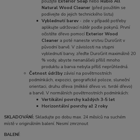
použijte
Exterior Soap
nebo
Rubio All
Natural Wood Cleaner
(před použitím se
podívejte do jejich technického listu)
Vyblednutí barev
- zde v případě potřeby
aplikujte udržovací nátěr podle pokynů. První
očistěte dřevo pomocí
Exterior Wood
Cleaner
a poté naneste vrstvu DuroGrit v
původní barvě. V závislosti na stupni
vyblednutí barvy, zřeďte DuroGrit maximálně 20
% vody, abyste nenanášeli příliš mnoho
produktu a barva nebyla příliš neprůhledná.
Četnost údržby
závisí na povětrnostních
podmínkách, expozici, geografické poloze, sluneční
orientaci, druhu dřeva (měkké dřevo vs. tvrdé dřevo)
a barvě. V normálních povětrnostních podmínkách:
Vertikální povrchy každých 3-5 let
Horizontální povrchy až 2 roky
SKLADOVÁNÍ:
Skladujte po dobu max. 24 měsíců na suchém
místě v originálním balení. Nesmí zmrznout
BALENÍ
: