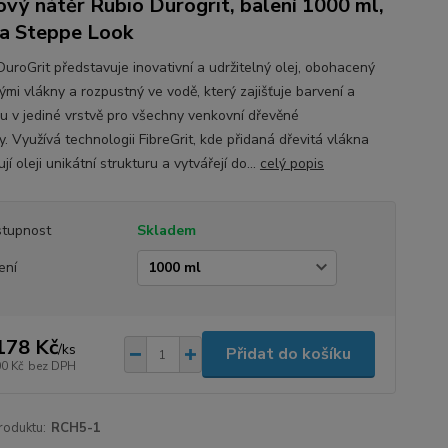
ový nátěr Rubio Durogrit, balení 1000 ml,
a Steppe Look
DuroGrit představuje inovativní a udržitelný olej, obohacený
ými vlákny a rozpustný ve vodě, který zajišťuje barvení a
u v jediné vrstvě pro všechny venkovní dřevěné
. Využívá technologii FibreGrit, kde přidaná dřevitá vlákna
jí oleji unikátní strukturu a vytvářejí do...
celý popis
tupnost
Skladem
ení
178 Kč
/
ks
Přidat do košíku
00 Kč
bez DPH
roduktu:
RCH5-1