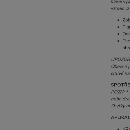
které vyp
vzhled l
Zob
Pig
Dop
Chc
obr
UPOZORNĚ
Obecně pl
citlivé 
SPOTŘE
POZN: * S
nebo dráž
Zbytky m
APLIKAC
KR