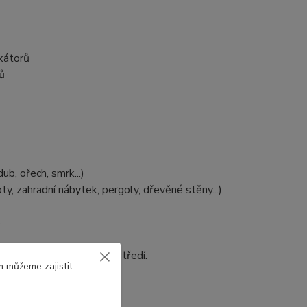
kátorů
ů
ub, ořech, smrk...)
ty, zahradní nábytek, pergoly, dřevěné stěny...)
)
 šetrné k životnímu prostředí.
m můžeme zajistit
bu práce a aplikace.