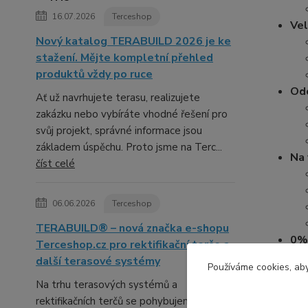
16.07.2026
Terceshop
Vel
Nový katalog TERABUILD 2026 je ke
stažení. Mějte kompletní přehled
produktů vždy po ruce
Odo
Ať už navrhujete terasu, realizujete
zakázku nebo vybíráte vhodné řešení pro
svůj projekt, správné informace jsou
základem úspěchu. Proto jsme na Terc...
Na 
číst celé
06.06.2026
Terceshop
TERABUILD® – nová značka e-shopu
0%
Terceshop.cz pro rektifikační terče a
další terasové systémy
Používáme cookies, aby
Sna
Na trhu terasových systémů a
rektifikačních terčů se pohybujeme již řadu
Eko