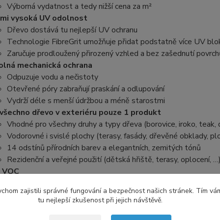
Výborná vydatnost a tedy nižší cena za m²
mi vysoká UV odolnost
Dřevo dostává tu nejlepší UV ochranu
Technologie FibreGrit umožňuje přidat podstatně více UV blo
Zaručuje prodloužený přirozený vzhled a bez zašednutí povrch
lná mechanická ochrana
Odpuzuje vodu a nečistoty
Otevřené póry zabraňují praskání a odlupování
Vydrží déle s menší údržbou a méně starostmi
všechno dřevo v exteriéru pouze 1 produkt
Vhodné pro všechny druhy a typy dřeva (borovice, iroko, teak, d
Vodorovné i svislé plochy (terasy, fasády, dřevěné obklady, plo
14 odstínů přírodních barev a elegantních, zemitých tónů
Rezidenční a veřejné použití (dětská hřiště, terasy, oplocení, …
 VOC
Bez obsahu rozpouštědel, což znamená žádné škodlivé výpary -
chom zajistili správné fungování a bezpečnost našich stránek. Tím vá
dná aplikace a rychlé zasychání
tu nejlepší zkušenost při jejich návštěvě.
Přináší jednoduchou aplikaci a rychlé zasychání, což zkracuje do
nomický s nízkou spotřebou