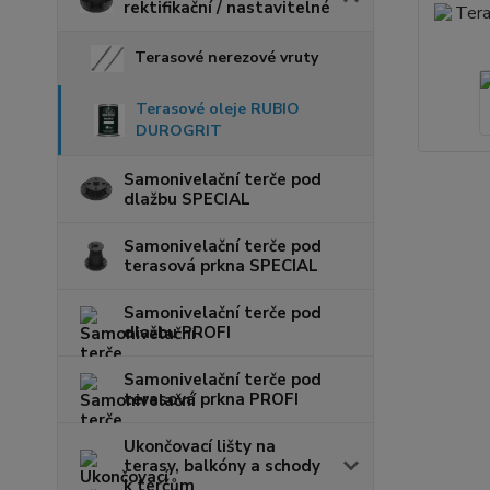
rektifikační / nastavitelné
Terasové nerezové vruty
Terasové oleje RUBIO
DUROGRIT
Samonivelační terče pod
dlažbu SPECIAL
Samonivelační terče pod
terasová prkna SPECIAL
Samonivelační terče pod
dlažbu PROFI
Samonivelační terče pod
terasová prkna PROFI
Ukončovací lišty na
terasy, balkóny a schody
k terčům