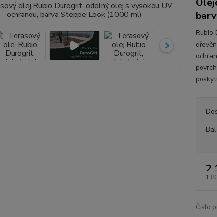
Olej
barv
Rubio 
dřevěn
ochran
povrchy
poskytu
Dos
Bal
2 
1 8
Číslo p