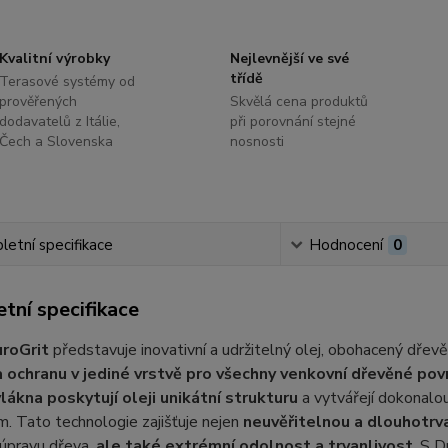
Kvalitní výrobky
Nejlevnější ve své
třídě
Terasové systémy od
prověřených
Skvělá cena produktů
dodavatelů z Itálie,
při porovnání stejné
Čech a Slovenska
nosnosti
etní specifikace
Hodnocení
0
tní specifikace
roGrit
představuje inovativní a udržitelný olej, obohacený dřev
a ochranu v jediné vrstvě pro všechny venkovní dřevěné pov
vlákna poskytují oleji unikátní strukturu
a vytvářejí dokonalo
. Tato technologie zajišťuje nejen
neuvěřitelnou a dlouhotrva
 úpravu dřeva,
ale také extrémní odolnost a trvanlivost
. S 