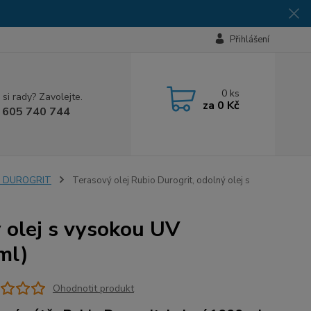
Přihlášení
0
ks
 si rady? Zavolejte.
za
0 Kč
 605 740 744
IO DUROGRIT
Terasový olej Rubio Durogrit, odolný olej s
ý olej s vysokou UV
ml)
Ohodnotit produkt