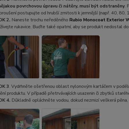
 nějakou povrchovou úpravu či nátěry, musí být odstraněny
. 
 broušení postupujte od hrubší zrnitosti k jemnější (např. 40, 80, 
OK 2.
Naneste trochu neředěného
Rubio Monocoat Exterior 
žívejte rukavice. Buďte také opatrní, aby se produkt nedostal do 
OK 3
. Vydrhněte ošetřenou oblast nylonovým kartáčem v podél
ění produktu. V případě přetrvávajících usazenin či zbytků staréh
OK 4.
Důkladně opláchněte vodou, dokud nezmizí veškerá pěna, 