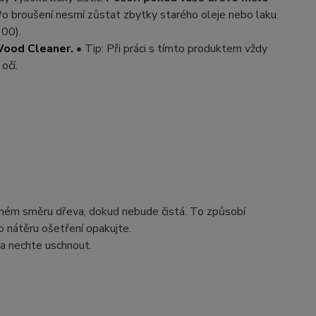
Po broušení nesmí zůstat zbytky starého oleje nebo laku.
100).
Wood Cleaner.
• Tip: Při práci s tímto produktem vždy
očí.
ném směru dřeva, dokud nebude čistá. To způsobí
o nátěru ošetření opakujte.
a nechte uschnout.