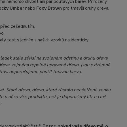
jmě nemohlo chybět ani pár poutavých barev. Přirozený
ocky Umber
nebo
Foxy Brown
pro tmavší druhy dřeva.
 před zešednutím.
vo.
alý test s jedním z našich vzorků na identicky
dek stále závisí na zvoleném odstínu a druhu dřeva.
y dřeva, zejména tepelně upravené dřevo, jsou extrémně
 dřeva doporučujeme použít tmavou barvu.
vě. Staré dřevo, dřevo, které zůstalo neošetřené venku
 o něco více produktu, než je doporučený litr na m².
m.
dy vysokotlaký čistič.
Pozor: pokud vaše dřevo mělo