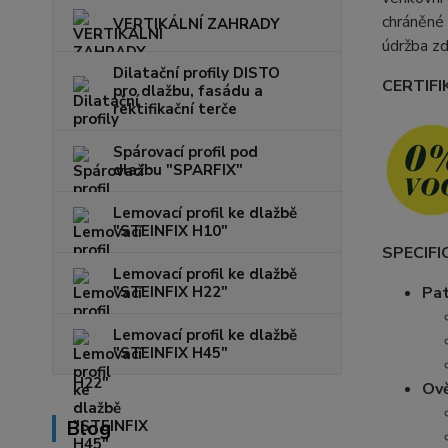
chráněné 
VERTIKÁLNÍ ZAHRADY
údržba zd
Dilatační profily DISTO
CERTIFI
pro dlažbu, fasádu a
rektifikační terče
Spárovací profil pod
dlažbu "SPARFIX"
Lemovací profil ke dlažbě
"STEINFIX H10"
SPECIFI
Lemovací profil ke dlažbě
"STEINFIX H22"
Pat
Lemovací profil ke dlažbě
"STEINFIX H45"
Ově
Blog