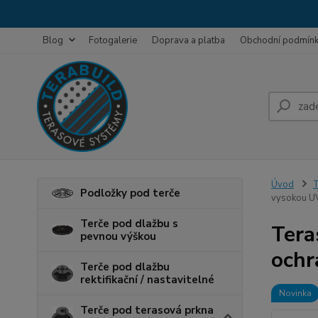
Blog
Fotogalerie
Doprava a platba
Obchodní podmín
Úvod
T
Podložky pod terče
vysokou UV
Terče pod dlažbu s
Tera
pevnou výškou
ochr
Terče pod dlažbu
rektifikační / nastavitelné
Novinka
Terče pod terasová prkna