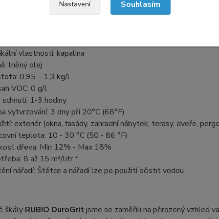
Souhlasím
Nastavení
Vyniká svou efektivní spotřebou, což znamená výhodné pokry
CKÉ VLASTNOSTI:
ikální vlastnosti: kapalina
ě: lněný olej
tota: 0,95 – 1,3 kg/l
ah VOC: 0 g/l
 schnutí: 1-3 hodiny
a vytvrzování: 3 dny při 20°C (68°F)
žití: exteriér (okna, fasády, zahradní nábytek, terasy, dveře, pergo
covní teplota: 10 - 30 °C (50 - 86 °F)
kost dřeva: Min 12% - Max 18%
třeba: 8 až 15 m²/litr *
tění nářadí: Štětce a nářadí lze po použití očistit vodou
é škály
RUBIO DuroGrit
jsme se zaměřili na přirozený vzhled vaš