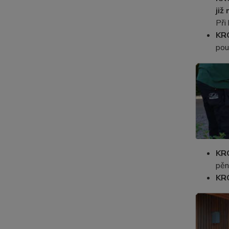
již
Při
KR
pou
KR
pěn
KR