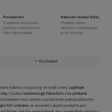
Poradenství
Rekordní dodací lhůty
S výběrem terasových
Produkty máme
systémů a příslušenství
skladem a expedujeme
Vám rádi poradíme
je do 24 hodin
Ke stažení
ěnými vlákny a rozpustný ve vodě, který
zajišťuje
rchy.
Využívá
technologii FibreGrit
, kde
přidaná
u kombinaci mezi sytícím a prodyšným jednoplášťovým
jící UV ochranu
ve srovnání s jinými produkty pro
DuroGritem získáte nejen krásné, ale i maximálně odolné a