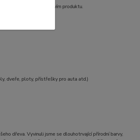
tí plochy s malým množstvím produktu.
ly, dveře, ploty, přístřešky pro auta atd.)
eho dřeva. Vyvinuli jsme se dlouhotrvající přírodní barvy,