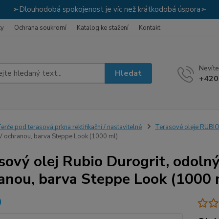
➢Dlouhodobá spokojenost je víc než krátkodobá úspora➢
ky
Ochrana soukromí
Katalog ke stažení
Kontakt
Nevíte
Hledat
+420
erče pod terasová prkna rektifikační / nastavitelné
Terasové oleje RUB
 ochranou, barva Steppe Look (1000 ml)
sový olej Rubio Durogrit, odoln
anou, barva Steppe Look (1000 