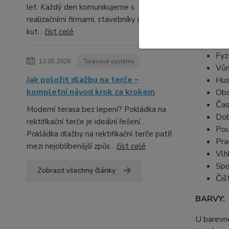
let. Každý den komunikujeme s
realizačními firmami, stavebníky i domácími
kut...
číst celé
TECHNI
Fyz
13.05.2026
Terasové systémy
Vůn
Jak položit dlažbu na terče –
Hus
kompletní návod krok za krokem
Obs
Čas
Moderní terasa bez lepení? Pokládka na
Dob
rektifikační terče je ideální řešení...
Pou
Pokládka dlažby na rektifikační terče patří
Pra
mezi nejoblíbenější způs...
číst celé
Vlh
Spo
Zobrazit všechny články
Čiš
BARVY:
U barevn