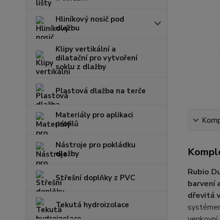
Hliníkový nosič pod
dlažbu
Klipy vertikální a
dilatační pro vytvoření
soklu z dlažby
Plastová dlažba na terče
Materiály pro aplikaci
Kompl
profilů
Nástroje pro pokládku
Komple
dlažby
Rubio Du
Střešní doplňky z PVC
barvení 
dřevitá 
Tekutá hydroizolace
systémem
venkovní