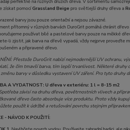
adají perfektně na různých druzích dřeva. V sortimentu samozře
ze získat pomocí
Grassland Beige
pro světlejší druhy dřeva a
R
razené barvy jsou pouze orientační a nejsou závazné.
ment přítomný v různých barvách DuroGrit pomáhá chránit dřevo
oručujeme používat bílé a pastelové barvy pouze na měkké dře
ete-li zjistit, jak barva na dřevě vypadá, vždy nejprve proveďte m
oušeném a připravené dřevo.
NÍ: Přestože DuroGrit nabízí nejmodernější UV ochranu, výsle
atí, že čím tmavší barva, tím lepší trvanlivost. Některé druh
na změnu barvy v důsledku vystavení UV záření. Pro tyto druhy
BA A VYDATNOST:
U dřeva v exteriéru: 1 l = 8-15 m2
potřeba závisí na druhu dřeva, povětrnostních vlivech a přípra
kované dřevo často absorbuje více produktu. Proto vždy kupujte
ůžete použít k údržbě a retušování povrchu stejným přípravke
E - NÁVOD K POUŽITÍ:
OK 1
. Navlhčete povrch vodou. Používejte zahradní hadici, ale nik