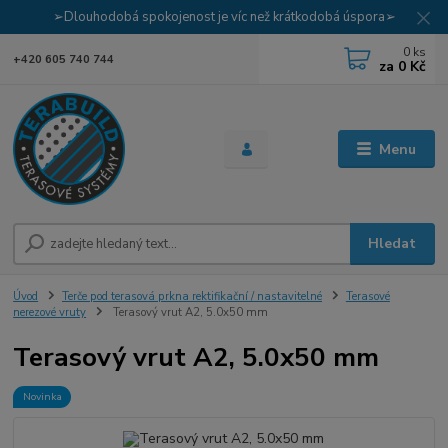
➢Dlouhodobá spokojenost je víc než krátkodobá úspora➢
0
ks
+420 605 740 744
za
0 Kč
Menu
Hledat
Úvod
Terče pod terasová prkna rektifikační / nastavitelné
Terasové
nerezové vruty
Terasový vrut A2, 5.0x50 mm
Terasový vrut A2, 5.0x50 mm
Novinka