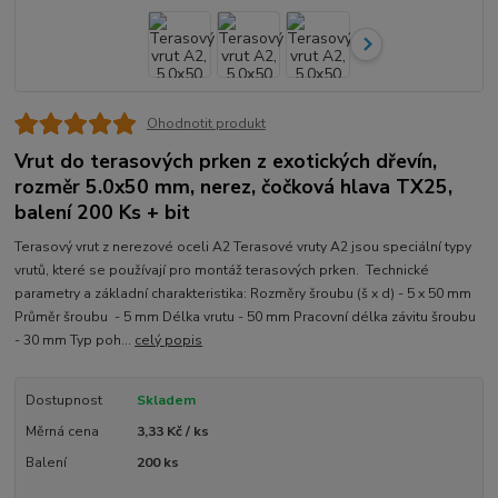
Ohodnotit produkt
Vrut do terasových prken z exotických dřevín,
rozměr 5.0x50 mm, nerez, čočková hlava TX25,
balení 200 Ks + bit
Terasový vrut z nerezové oceli A2 Terasové vruty A2 jsou speciální typy
vrutů, které se používají pro montáž terasových prken. Technické
parametry a základní charakteristika: Rozměry šroubu (š x d) - 5 x 50 mm
Průměr šroubu - 5 mm Délka vrutu - 50 mm Pracovní délka závitu šroubu
- 30 mm Typ poh...
celý popis
Dostupnost
Skladem
Měrná cena
3,33 Kč / ks
Balení
200 ks