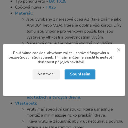
Typ pohonu vrtu -
Bit
TX25
Čočková hlava -
TX25
Materiál:
Jsou vyrobeny z nerezové oceli A2 (také známé jako
AISI 304 nebo V2A), která je odolná vůči korozi. Díky
tomu jsou vhodné pro venkovní použití, kde jsou
vystaveny vlhkosti a povětrnostním vlivům.
Nerezová ocel A2 je obecně vhodná pro většinu
dřevin, včetně exotických. Tyto dřeviny jsou často
Používáme cookies, abychom zajistili správné fungování a
velmi tvrdé a husté, proto je důležitá vysoká kvalita
bezpečnost našich stránek. Tím vám můžeme zajistit tu nejlepší
vrutu, aby nedošlo k jeho poškození při montáži.
zkušenost při jejich návštěvě.
Použití:
Používají se především pro montáž dřevěných teras,
Souhlasím
Nastavení
pergol, altánů a dalších venkovních dřevěných
konstrukcí.
Jsou vhodné pro různé druhy dřeva,
včetně
exotických a tvrdých dřevin.
Vlastnosti:
Vruty mají speciální konstrukci, která usnadňuje
montáž a minimalizuje riziko praskání dřeva.
Hlava vrutu je zápustná, aby vrut nečouhal z povrchu
terasy a zajistil estetický vzhled.