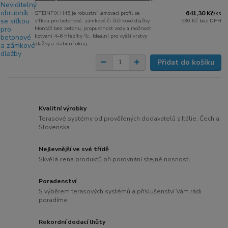
STEINFIX H45 je robustní lemovací profil se
641,30 Kč
/
ks
síťkou pro betonové, zámkové či štěrkové dlažby.
530 Kč
bez DPH
Montáž bez betonu, propustnost vody a možnost
kotvení 4–6 hřebíky 🔩. Ideální pro vyšší vrstvy
dlažby a stabilní okraj
Přidat do košíku
Kvalitní výrobky
Terasové systémy od prověřených dodavatelů z Itálie, Čech a
Slovenska
Nejlevnější ve své třídě
Skvělá cena produktů při porovnání stejné nosnosti
Poradenství
S výběrem terasových systémů a příslušenství Vám rádi
poradíme
Rekordní dodací lhůty