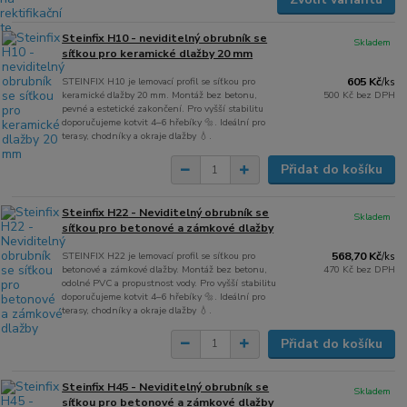
Steinfix H10 - neviditelný obrubník se
Skladem
síťkou pro keramické dlažby 20 mm
STEINFIX H10 je lemovací profil se síťkou pro
605 Kč
/
ks
keramické dlažby 20 mm. Montáž bez betonu,
500 Kč
bez DPH
pevné a estetické zakončení. Pro vyšší stabilitu
doporučujeme kotvit 4–6 hřebíky 🔩. Ideální pro
terasy, chodníky a okraje dlažby 💧.
Přidat do košíku
Steinfix H22 - Neviditelný obrubník se
Skladem
síťkou pro betonové a zámkové dlažby
STEINFIX H22 je lemovací profil se síťkou pro
568,70 Kč
/
ks
betonové a zámkové dlažby. Montáž bez betonu,
470 Kč
bez DPH
odolné PVC a propustnost vody. Pro vyšší stabilitu
doporučujeme kotvit 4–6 hřebíky 🔩. Ideální pro
terasy, chodníky a okraje dlažby 💧.
Přidat do košíku
Steinfix H45 - Neviditelný obrubník se
Skladem
síťkou pro betonové a zámkové dlažby