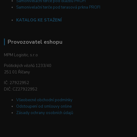
Samonivelační terče pod dlažbu PROFI
Samonivelační terče pod terasová prkna PROFI
KATALOG KE STAŽENÍ
Provozovatel eshopu
MPM Logistic, s.r.o
Politických vězňů 1233/40
251 01 Říčany
IČ: 27922952
DIČ: CZ27922952
Všeobecné obchodní podmínky
Odstoupení od smlouvy online
Zásady ochrany osobních údajů