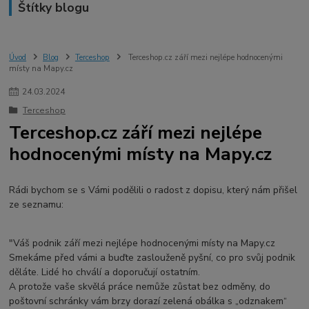
Štítky blogu
Úvod
Blog
Terceshop
Terceshop.cz září mezi nejlépe hodnocenými
místy na Mapy.cz
24
.
03
.
2024
Terceshop
Terceshop.cz září mezi nejlépe
hodnocenými místy na Mapy.cz
Rádi bychom se s Vámi podělili o radost z dopisu, který nám přišel
ze seznamu:
"Váš podnik září mezi nejlépe hodnocenými místy na Mapy.cz
Smekáme před vámi a buďte zaslouženě pyšní, co pro svůj podnik
děláte. Lidé ho chválí a doporučují ostatním.
A protože vaše skvělá práce nemůže zůstat bez odměny, do
poštovní schránky vám brzy dorazí zelená obálka s „odznakem“