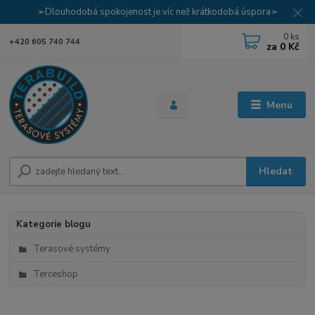
➢Dlouhodobá spokojenost je víc než krátkodobá úspora➢
0
ks
+420 605 740 744
za
0 Kč
Menu
Hledat
Kategorie blogu
Terasové systémy
Terceshop