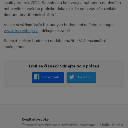
kvality pro rok 2024. Samolepku lidé znají a nalepená na dveřích
nebo výloze vašeho podniku dokazuje, že se u vás zákazníkům
dostane prvotřídních služeb."
Velice si vážíme Vašich kladných hodnocení našeho e-shopu
www.terceshop.cz
- děkujeme za ně!
Samozřejmě se budeme i nadále snažit o Vaši maximální
spokojenost...
Líbil se článek? Sdílejte ho s přáteli
Facebook
Twitter
Kvalitní výrobky
Terasové systémy od prověřených dodavatelů z Itálie, Čech a