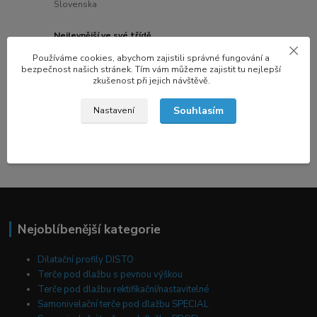
Slovenska
Nejlevnější ve své třídě
Skvělá cena produktů při porovnání stejné nosnosti
Používáme cookies, abychom zajistili správné fungování a
bezpečnost našich stránek. Tím vám můžeme zajistit tu nejlepší
Poradenství
zkušenost při jejich návštěvě.
S výběrem terasových systémů a příslušenství Vám rádi
poradíme
Souhlasím
Nastavení
Rekordní dodací lhůty
Produkty máme skladem a expedujeme je do 24 hodin
Nejoblíbenější kategorie
Dilatační profily DISTO
Terče pod dlažbu s pevnou výškou
Terče pod dlažbu rektifikační/nastavitelné
Samonivelační terče pod dlažbu SPECIAL