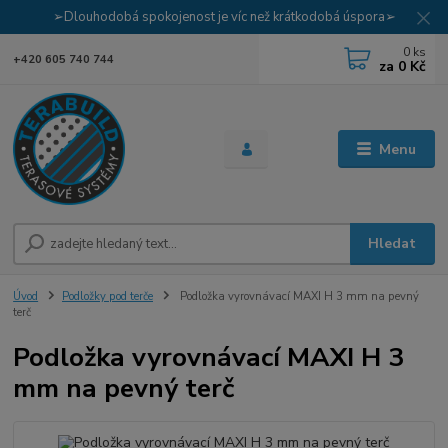
➢Dlouhodobá spokojenost je víc než krátkodobá úspora➢
0
ks
+420 605 740 744
za
0 Kč
Menu
Hledat
Úvod
Podložky pod terče
Podložka vyrovnávací MAXI H 3 mm na pevný
terč
Podložka vyrovnávací MAXI H 3
mm na pevný terč