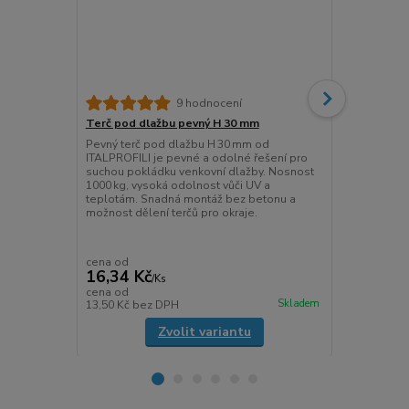
9 hodnocení
Terč pod dlažbu pevný H 30 mm
Terč pod dl
Pevný terč pod dlažbu H 30 mm od
Pevný terč 
ITALPROFILI je pevné a odolné řešení pro
ITALPROFILI
suchou pokládku venkovní dlažby. Nosnost
dlažby. Nosn
1000 kg, vysoká odolnost vůči UV a
extrémním te
teplotám. Snadná montáž bez betonu a
snadná insta
možnost dělení terčů pro okraje.
okrajů.
cena od
cena od
16,34 Kč
15,13 Kč
/
Ks
cena od
cena od
Skladem
13,50 Kč
bez DPH
12,50 Kč
bez
Zvolit variantu