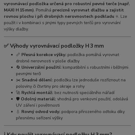
vyrovnávací podložka určená pro robustní pevné terče (např.
MAXI H 15 mm)
. Pomáhá
precizně vyrovnat dlažbu a zajistit
rovnou plochu i při drobných nerovnostech podkladu
⭐. Lze
použít i v kombinaci s jinými typy pevných terčů pro vyrovnání
výšky dlažby.
✅ Výhody vyrovnávací podložky H 3 mm
📏
Přesná korekce výšky:
podložka pomáhá vyrovnat
drobné nerovnosti v ploše dlažby
🔄
Univerzální použití:
kompatibilní s robustními i běžnými
pevnými terči
✂️
Snadné dělení:
podložku lze jednoduše rozříznout na
poloviny či čtvrtiny pro okraje a rohy
🚀
Rychlá montáž:
bez nutnosti speciálního nářadí
🛡️
Odolný materiál:
vhodná pro venkovní použití, odolává
UV záření i povětrnosti
💧
Rovný odvod vody:
podpora přirozeného odtoku díky
přesnému seřízení výšky
ℹ️ Kdy použít vyrovnávací podložku H 3 mm?