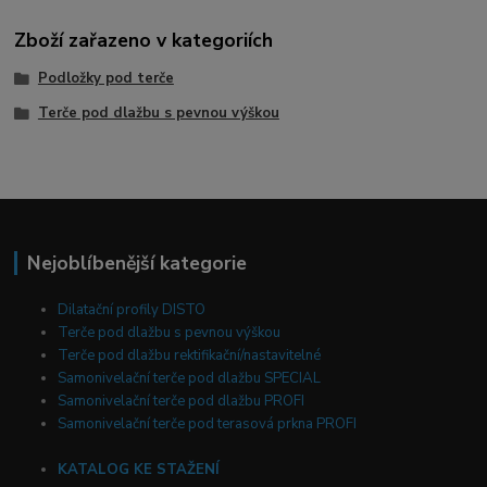
Zboží zařazeno v kategoriích
Podložky pod terče
Terče pod dlažbu s pevnou výškou
Nejoblíbenější kategorie
Dilatační profily DISTO
Terče pod dlažbu s pevnou výškou
Terče pod dlažbu rektifikační/nastavitelné
Samonivelační terče pod dlažbu SPECIAL
Samonivelační terče pod dlažbu PROFI
Samonivelační terče pod terasová prkna PROFI
KATALOG KE STAŽENÍ