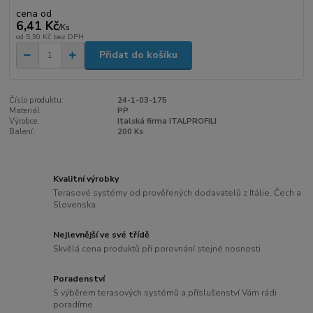
cena od
6,41 Kč
/
Ks
od
5,30 Kč
bez DPH
Přidat do košíku
Číslo produktu:
24-1-03-175
Materiál:
PP
Výrobce:
Italská firma ITALPROFILI
Balení:
200 Ks
Kvalitní výrobky
Terasové systémy od prověřených dodavatelů z Itálie, Čech a
Slovenska
Nejlevnější ve své třídě
Skvělá cena produktů při porovnání stejné nosnosti
Poradenství
S výběrem terasových systémů a příslušenství Vám rádi
poradíme