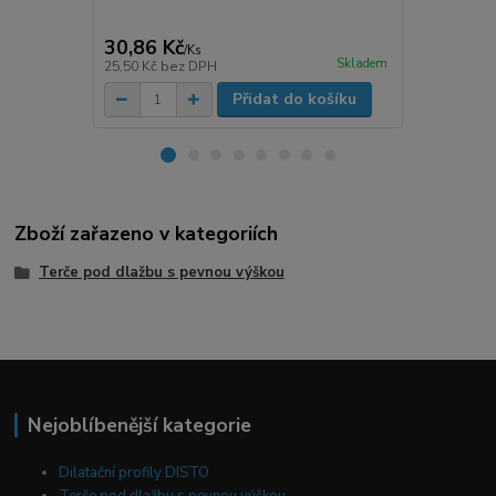
cena od
5,20 Kč
/
K
30,86 Kč
/
Ks
cena od
Skladem
25,50 Kč
bez DPH
4,30 Kč
bez 
Přidat do košíku
Zboží zařazeno v kategoriích
Terče pod dlažbu s pevnou výškou
Nejoblíbenější kategorie
Dilatační profily DISTO
Terče pod dlažbu s pevnou výškou