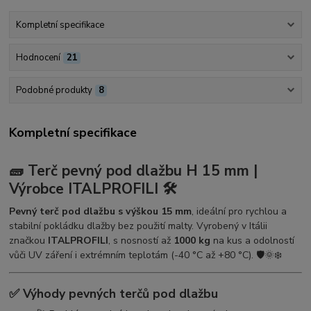
Kompletní specifikace
Hodnocení
21
Podobné produkty
8
Kompletní specifikace
🧱 Terč pevný pod dlažbu H 15 mm |
Výrobce ITALPROFILI 🛠️
Pevný terč pod dlažbu s výškou 15 mm
, ideální pro rychlou a
stabilní pokládku dlažby bez použití malty. Vyrobený v Itálii
značkou
ITALPROFILI
, s nosností až
1000 kg
na kus a odolností
vůči UV záření i extrémním teplotám (-40 °C až +80 °C). 🛡️🌞❄️
✅ Výhody pevných terčů pod dlažbu