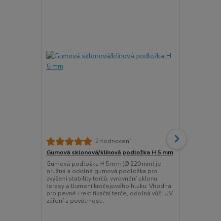
2 hodnocení
Gumová sklonová/klínová podložka H 5 mm
Podložka vy
terče
Gumová podložka H 5 mm (Ø 220 mm) je
pružná a odolná gumová podložka pro
Podložka vyr
zvýšení stability terčů, vyrovnání sklonu
ITALPROFILI 
terasy a tlumení kročejového hluku. Vhodná
podložka pr
pro pevné i rektifikační terče, odolná vůči UV
pevných terč
záření a povětrnosti.
nerovnosti a 
rohy. Nosnos
teplotám.