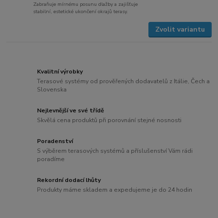
Zabraňuje mírnému posunu dlažby a zajišťuje
stabilní, estetické ukončení okrajů terasy.
Zvolit variantu
Kvalitní výrobky
Terasové systémy od prověřených dodavatelů z Itálie, Čech a
Slovenska
Nejlevnější ve své třídě
Skvělá cena produktů při porovnání stejné nosnosti
Poradenství
S výběrem terasových systémů a příslušenství Vám rádi
poradíme
Rekordní dodací lhůty
Produkty máme skladem a expedujeme je do 24 hodin