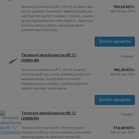
Terasový ukončovací profil L 30 mm je ideální pro
750,20 Kč
/
Ks
suchou pokládku keramické i betonové dlažby na
620 Kč
bez DPH
rektifikačních terčích. Vyroben z hliníku, snadno
se montuje mechanicky nebo lepením. Zabraňuje
mírnému posunu dlažby a poskytuje pevné,
estetické zakončení teras.
Zvolit variantu
Terasový ukončovací profil "L"
Skladem
(2000×40)
Terasový ukončovací profil L 40 mm je pevný
762,30 Kč
/
ks
hliníkový profil pro suchou pokládku keramické i
630 Kč
bez DPH
betonové dlažby na rektifikačních terčích.
Zabraňuje posunu dlažby a zajišťuje estetické,
stabilní ukončení okrajů terasy.
Zvolit variantu
Terasový ukončovací profil "L"
Skladem
(2000x50)
Terasový ukončovací profil L 50 mm je pevný
774,40 Kč
/
Ks
hliníkový profil pro suchou pokládku keramické i
640 Kč
bez DPH
betonové dlažby na rektifikačních terčích.