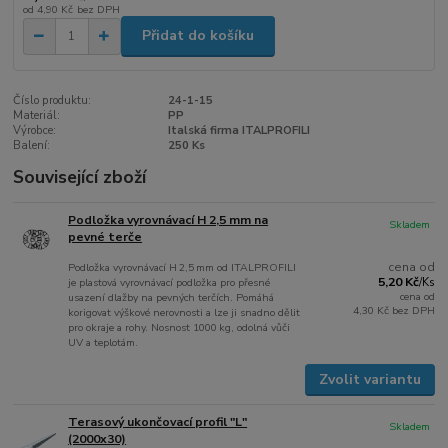
od
4,90 Kč
bez DPH
Přidat do košíku
Číslo produktu:
24-1-15
Materiál:
PP
Výrobce:
Italská firma ITALPROFILI
Balení:
250 Ks
Související zboží
Podložka vyrovnávací H 2,5 mm na
Skladem
pevné terče
cena od
Podložka vyrovnávací H 2,5 mm od ITALPROFILI
5,20 Kč
je plastová vyrovnávací podložka pro přesné
/
Ks
cena od
usazení dlažby na pevných terčích. Pomáhá
4,30 Kč
bez DPH
korigovat výškové nerovnosti a lze ji snadno dělit
pro okraje a rohy. Nosnost 1000 kg, odolná vůči
UV a teplotám.
Zvolit variantu
Terasový ukončovací profil "L"
Skladem
(2000x30)