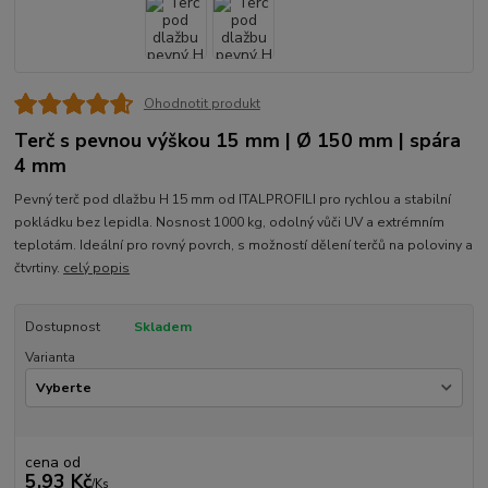
Ohodnotit produkt
Terč s pevnou výškou 15 mm | Ø 150 mm | spára
4 mm
Pevný terč pod dlažbu H 15 mm od ITALPROFILI pro rychlou a stabilní
pokládku bez lepidla. Nosnost 1000 kg, odolný vůči UV a extrémním
teplotám. Ideální pro rovný povrch, s možností dělení terčů na poloviny a
čtvrtiny.
celý popis
Dostupnost
Skladem
Varianta
cena od
5,93 Kč
/
Ks