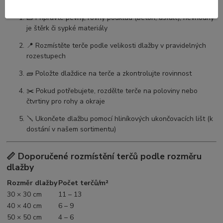
⚙️ Postup pokládky dlažby na pevné terče
🧱 Připravte pevný, rovný podklad (beton, asfalt), nevhodný
je štěrk či sypké materiály
📍 Rozmístěte terče podle velikosti dlažby v pravidelných
rozestupech
🧱 Položte dlaždice na terče a zkontrolujte rovinnost
✂️ Pokud potřebujete, rozdělte terče na poloviny nebo
čtvrtiny pro rohy a okraje
🪛 Ukončete dlažbu pomocí hliníkových ukončovacích lišt (k
dostání v našem sortimentu)
📏 Doporučené rozmístění terčů podle rozměru
dlažby
Rozměr dlažby
Počet terčů/m²
30 × 30 cm
11 – 13
40 × 40 cm
6 – 9
50 × 50 cm
4 – 6