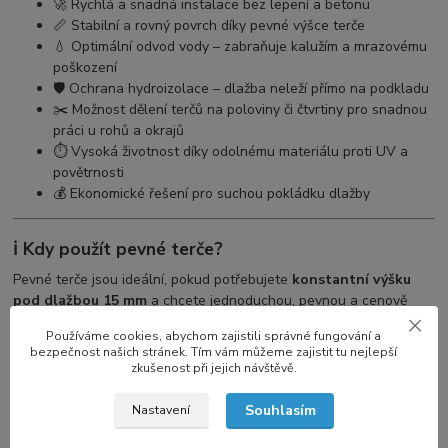
🚀 Rychlá a snadná instalace bez lepení a betonu
📏 Stabilní a rovný povrch díky pevné výšce terče
💧 Optimální odvod vody – zabraňuje kalužím a mrazovému
poškození
🛡️ Ochrana hydroizolace – dlažba neleží přímo na podkladu
✂️ Možnost dělení terčů na poloviny či čtvrtiny pro snadnou
práci u rohů a okrajů
⏱️ Vysoká životnost díky odolnému materiálu proti UV a
povětrnosti
💰 Ekonomické řešení pro suchou pokládku dlažby
ℹ️ Kdy použít pevné terče?
Pevné terče jsou ideální, pokud potřebujete
konstantní výšku
pod dlažbou 15 mm
a chcete jednoduchou, pevnou a cenově
výhodnou variantu podlahového roštu. Není třeba žádné další
Používáme cookies, abychom zajistili správné fungování a
nastavování výšky.
bezpečnost našich stránek. Tím vám můžeme zajistit tu nejlepší
zkušenost při jejich návštěvě.
Pro variabilní výšky použijte výškově nastavitelné (rektifikační)
terče.
Souhlasím
Nastavení