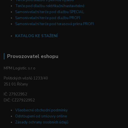
Terče pod dlažbu rektifikační/nastavitelné
Samonivelační terče pod dlažbu SPECIAL
Samonivelační terče pod dlažbu PROFI
Samonivelační terče pod terasová prkna PROFI
KATALOG KE STAŽENÍ
Provozovatel eshopu
MPM Logistic, s.r.o
Politických vězňů 1233/40
251 01 Říčany
IČ: 27922952
DIČ: CZ27922952
Všeobecné obchodní podmínky
Odstoupení od smlouvy online
Zásady ochrany osobních údajů