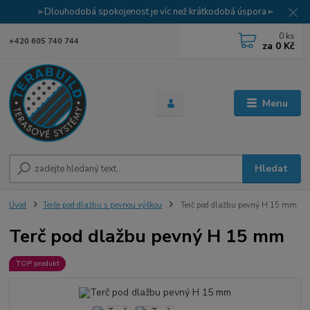
➢Dlouhodobá spokojenost je víc než krátkodobá úspora➢
0
ks
+420 605 740 744
za
0 Kč
Menu
Hledat
Úvod
Terče pod dlažbu s pevnou výškou
Terč pod dlažbu pevný H 15 mm
Terč pod dlažbu pevný H 15 mm
TOP produkt