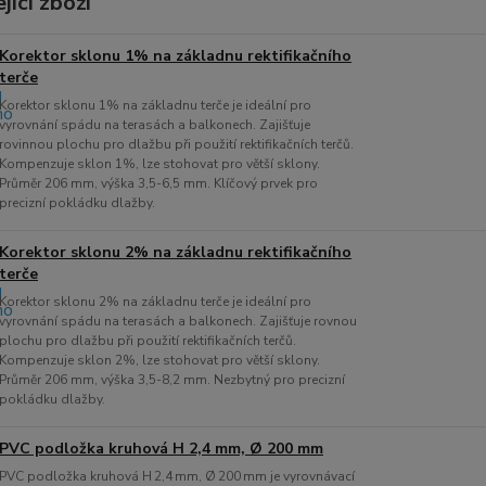
jící zboží
Korektor sklonu 1% na základnu rektifikačního
terče
Korektor sklonu 1% na základnu terče je ideální pro
vyrovnání spádu na terasách a balkonech. Zajišťuje
rovinnou plochu pro dlažbu při použití rektifikačních terčů.
Kompenzuje sklon 1%, lze stohovat pro větší sklony.
Průměr 206 mm, výška 3,5-6,5 mm. Klíčový prvek pro
precizní pokládku dlažby.
Korektor sklonu 2% na základnu rektifikačního
terče
Korektor sklonu 2% na základnu terče je ideální pro
vyrovnání spádu na terasách a balkonech. Zajišťuje rovnou
plochu pro dlažbu při použití rektifikačních terčů.
Kompenzuje sklon 2%, lze stohovat pro větší sklony.
Průměr 206 mm, výška 3,5-8,2 mm. Nezbytný pro precizní
pokládku dlažby.
PVC podložka kruhová H 2,4 mm, Ø 200 mm
PVC podložka kruhová H 2,4 mm, Ø 200 mm je vyrovnávací