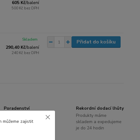
605 Kč
/
balení
500 Kč
bez DPH
Skladem
Přidat do košíku
290,40 Kč
/
balení
240 Kč
bez DPH
Poradenství
Rekordní dodací lhůty
S výběrem terasových
Produkty máme
m můžeme zajistit
systémů a příslušenství
skladem a expedujeme
Vám rádi poradíme
je do 24 hodin