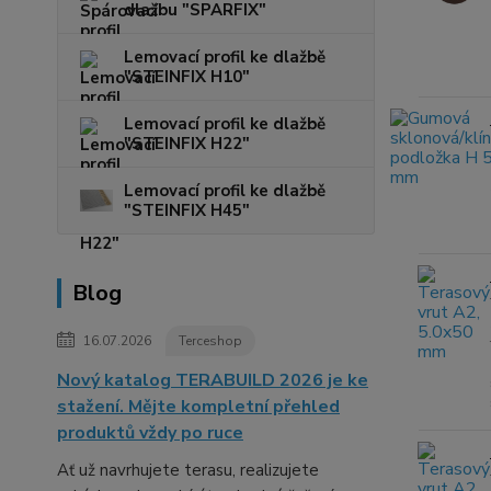
dlažbu "SPARFIX"
Lemovací profil ke dlažbě
"STEINFIX H10"
Lemovací profil ke dlažbě
"STEINFIX H22"
Lemovací profil ke dlažbě
"STEINFIX H45"
Blog
16.07.2026
Terceshop
Nový katalog TERABUILD 2026 je ke
stažení. Mějte kompletní přehled
produktů vždy po ruce
Ať už navrhujete terasu, realizujete