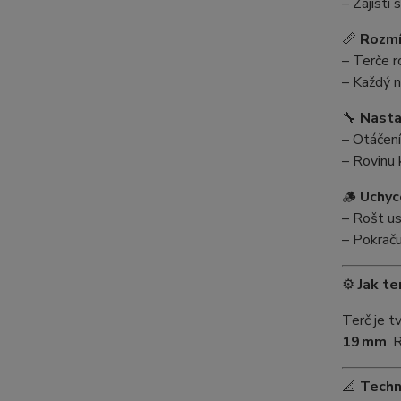
– Zajisti
📏
Rozmí
– Terče 
– Každý n
🔧
Nasta
– Otáčen
– Rovinu 
🪵
Uchyc
– Rošt us
– Pokrač
⚙️
Jak te
Terč je 
19 mm
. 
📐
Techn