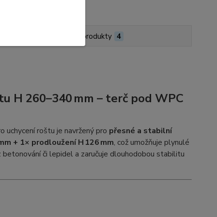
Podobné produkty
4
roštu H 260–340 mm – terč pod WPC
o uchycení roštu je navržený pro
přesné a stabilní
mm + 1× prodloužení H 126 mm
, což umožňuje plynulé
betonování či lepidel a zaručuje dlouhodobou stabilitu