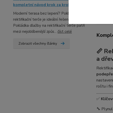
kompletní návod krok za krokem
Moderní terasa bez lepení? Pokládka na
Kompl
rektifikační terče je ideální řešení...
Pokládka dlažby na rektifikační terče patří
mezi nejoblíbenější způs...
číst celé
Komple
Zobrazit všechny články
📏
Rek
a dře
Rektifika
podepře
nastavení
roštu i fi
✅
Klíčo
🔧 Plynul