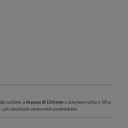
dá zatížení, a
hlavou Ø 120 mm
s úchytem roštu o šířce
t i při náročných venkovních podmínkách.