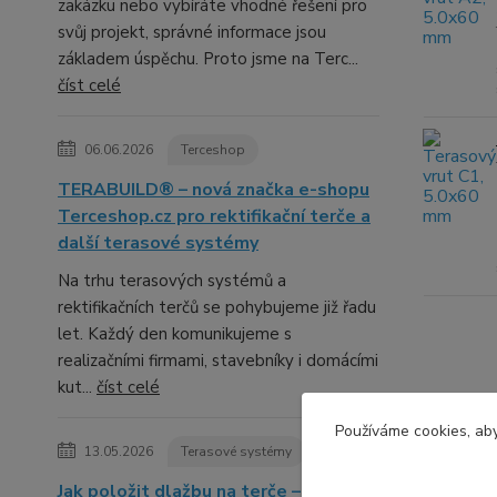
zakázku nebo vybíráte vhodné řešení pro
svůj projekt, správné informace jsou
základem úspěchu. Proto jsme na Terc...
číst celé
06.06.2026
Terceshop
TERABUILD® – nová značka e-shopu
Terceshop.cz pro rektifikační terče a
další terasové systémy
Na trhu terasových systémů a
rektifikačních terčů se pohybujeme již řadu
let. Každý den komunikujeme s
realizačními firmami, stavebníky i domácími
kut...
číst celé
Používáme cookies, aby
13.05.2026
Terasové systémy
Jak položit dlažbu na terče –