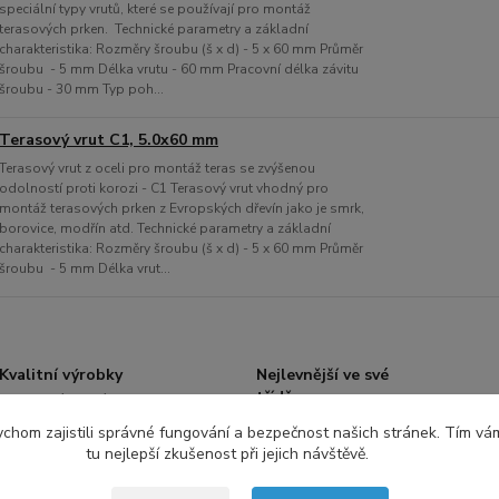
speciální typy vrutů, které se používají pro montáž
terasových prken. Technické parametry a základní
charakteristika: Rozměry šroubu (š x d) - 5 x 60 mm Průměr
šroubu - 5 mm Délka vrutu - 60 mm Pracovní délka závitu
šroubu - 30 mm Typ poh...
Terasový vrut C1, 5.0x60 mm
Terasový vrut z oceli pro montáž teras se zvýšenou
odolností proti korozi - C1 Terasový vrut vhodný pro
montáž terasových prken z Evropských dřevín jako je smrk,
borovice, modřín atd. Technické parametry a základní
charakteristika: Rozměry šroubu (š x d) - 5 x 60 mm Průměr
šroubu - 5 mm Délka vrut...
Kvalitní výrobky
Nejlevnější ve své
třídě
Terasové systémy od
prověřených
Skvělá cena produktů
chom zajistili správné fungování a bezpečnost našich stránek. Tím vá
dodavatelů z Itálie,
při porovnání stejné
tu nejlepší zkušenost při jejich návštěvě.
Čech a Slovenska
nosnosti