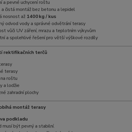
ní a pevné uchycení roštu
 a čistá montáž bez betonu a lepidel
á nosnost až
1400 kg / kus
ný odvod vody a správné odvětrání terasy
ost vůči UV záření, mrazu a teplotním výkyvům
ní a spolehlivé řešení pro větší výškové rozdíly
í rektifikačních terčů
erasy
né terasy
 na roštu
y a lodžie
né zahradní plochy
robíhá montáž terasy
ava podkladu
 musí být pevný a stabilní.