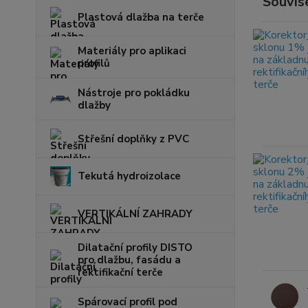
Souvise
Plastová dlažba na terče
Materiály pro aplikaci
profilů
Nástroje pro pokládku
dlažby
Střešní doplňky z PVC
Tekutá hydroizolace
VERTIKÁLNÍ ZAHRADY
Dilatační profily DISTO
pro dlažbu, fasádu a
rektifikační terče
Spárovací profil pod