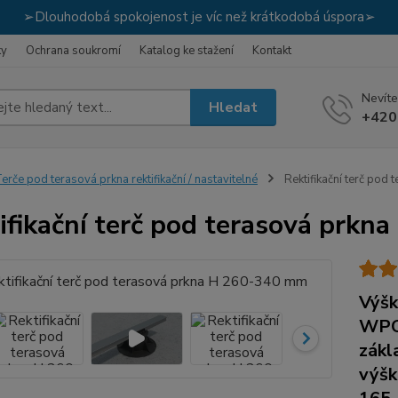
➢Dlouhodobá spokojenost je víc než krátkodobá úspora➢
ky
Ochrana soukromí
Katalog ke stažení
Kontakt
Nevíte
Hledat
+420
erče pod terasová prkna rektifikační / nastavitelné
Rektifikační terč po
ifikační terč pod terasová prk
Výšk
WPC 
zákl
výšk