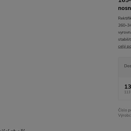
165-
nosn
Rektif
260–34
vyrovn
stabil
celý p
Dos
13
113
Číslo p
Výrobc