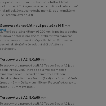
a separační podložka pod terče pro dlažbu. Chrání
hydroizolační fólii, vyrovnává nerovnosti podkladu a tlumí
hluk při pokládce. Jednoduchá montáž, odolné měkčené
PVC pro venkovní použití.
Gumová sklonová/klínová podložka H 5 mm
Gumová podložka H 5 mm (Ø 220 mm) je pružná a odolná
gumová podložka pro zvýšení stability terčů, vyrovnání
sklonu terasy a tlumení kročejového hluku. Vhodná pro
pevné i rektifikační terče, odolná vůči UV záření a
povětrnosti.
Terasový vrut A2, 5.0x50 mm
Terasový vrut z nerezové oceli A2 Terasové vruty A2 jsou
speciální typy vrutů, které se používají pro montáž
terasových prken. Technické parametry a základní
charakteristika: Rozměry šroubu (š x d) - 5 x 50 mm Průměr
šroubu - 5 mm Délka vrutu - 50 mm Pracovní délka závitu
šroubu - 30 mm Typ poh...
Terasový vrut A2, 5.0x60 mm
Terasový vrut z nerezové oceli A2 Terasové vruty A2 jsou