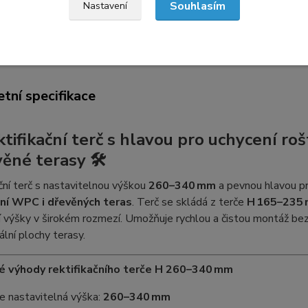
Souhlasím
Nastavení
etní specifikace
Hodnocení
1
tní specifikace
tifikační terč s hlavou pro uchycení 
věné terasy 🛠️
ční terč s nastavitelnou výškou
260–340 mm
a pevnou hlavou pr
ní WPC i dřevěných teras
. Terč se skládá z terče
H 165–235 
 výšky v širokém rozmezí. Umožňuje rychlou a čistou montáž bez 
nální plochy terasy.
vé výhody rektifikačního terče H 260–340 mm
e nastavitelná výška:
260–340 mm