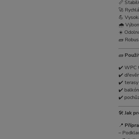
📏 Stabil
🚀 Rychlá
💪 Vysok
🌧️ Výbor
☀️ Odoln
🧱 Robust
🧱
Použit
✔️ WPC t
✔️ dřevě
✔️ terasy
✔️ balkón
✔️ pochůz
🛠️
Jak p
📍
Přípr
– Podklad