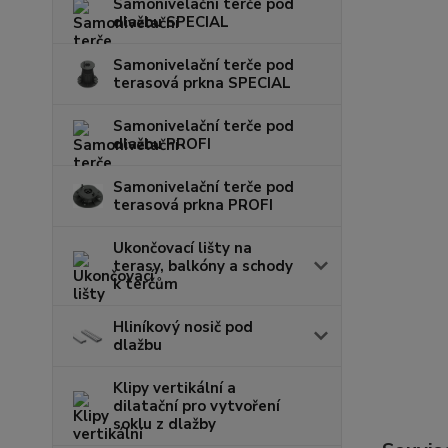
Samonivelační terče pod
dlažbu SPECIAL
Samonivelační terče pod
terasová prkna SPECIAL
Samonivelační terče pod
dlažbu PROFI
Samonivelační terče pod
terasová prkna PROFI
Ukončovací lišty na
terasy, balkóny a schody
k terčům
Hliníkový nosič pod
dlažbu
Klipy vertikální a
dilatační pro vytvoření
soklu z dlažby