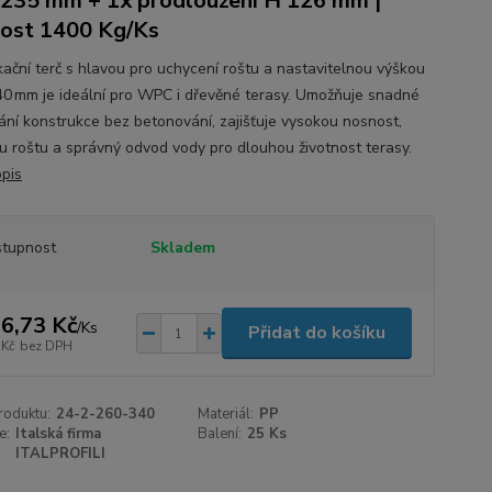
235 mm + 1x prodloužení H 126 mm |
ost 1400 Kg/Ks
ikační terč s hlavou pro uchycení roštu a nastavitelnou výškou
0 mm je ideální pro WPC i dřevěné terasy. Umožňuje snadné
ání konstrukce bez betonování, zajišťuje vysokou nosnost,
itu roštu a správný odvod vody pro dlouhou životnost terasy.
opis
tupnost
Skladem
6,73 Kč
/
Ks
Přidat do košíku
 Kč
bez DPH
roduktu:
24-2-260-340
Materiál:
PP
e:
Italská firma
Balení:
25 Ks
ITALPROFILI