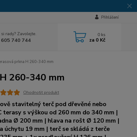
Přihlášení
 si rady? Zavolejte.
0
ks
za
0 Kč
 605 740 744
d terasová prkna H 260-340 mm
na H 260-340 mm
Ohodnotit produkt
ově stavitelný terč pod dřevěné nebo
terasy s výškou od 260 mm do 340 mm |
adna Ø 200 mm | hlava na rošt Ø 120 mm |
a úchytu 19 mm | terč se skládá z terče