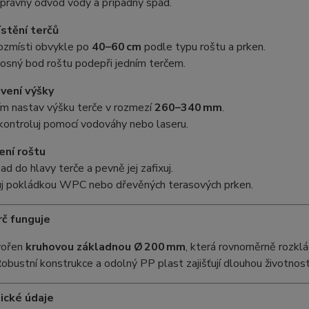
 správný odvod vody a případný spád.
stění terčů
rozmísti obvykle po
40–60 cm
podle typu roštu a prken.
osný bod roštu podepři jedním terčem.
vení výšky
ím nastav výšku terče v rozmezí
260–340 mm
.
kontroluj pomocí vodováhy nebo laseru.
ení roštu
ad do hlavy terče a pevně jej zafixuj.
uj pokládkou WPC nebo dřevěných terasových prken.
rč funguje
tvořen
kruhovou základnou Ø 200 mm
, která rovnoměrně rozklá
Robustní konstrukce a odolný PP plast zajišťují dlouhou životnos
ické údaje