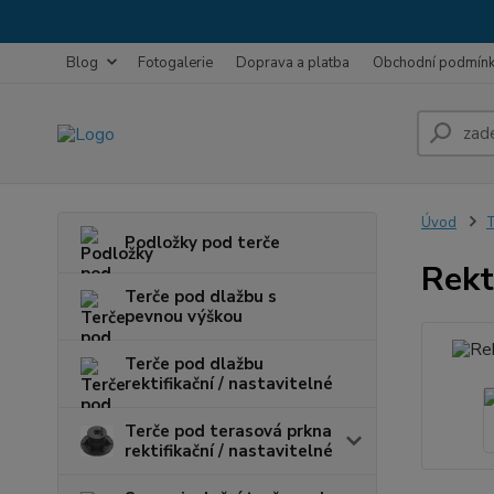
Blog
Fotogalerie
Doprava a platba
Obchodní podmín
Úvod
T
Podložky pod terče
Rekt
Terče pod dlažbu s
pevnou výškou
Terče pod dlažbu
rektifikační / nastavitelné
Terče pod terasová prkna
rektifikační / nastavitelné