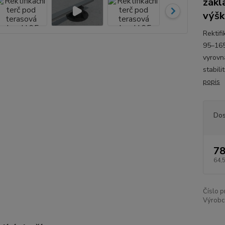
zákl
výšk
Rektif
95–165
vyrovn
stabil
popis
Dos
78
64,
Číslo p
Výrobc