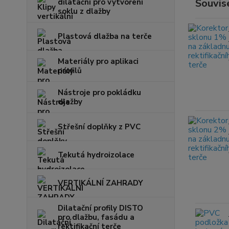
Souvise
dilatační pro vytvoření
soklu z dlažby
Plastová dlažba na terče
Materiály pro aplikaci
profilů
Nástroje pro pokládku
dlažby
Střešní doplňky z PVC
Tekutá hydroizolace
VERTIKÁLNÍ ZAHRADY
Dilatační profily DISTO
pro dlažbu, fasádu a
rektifikační terče