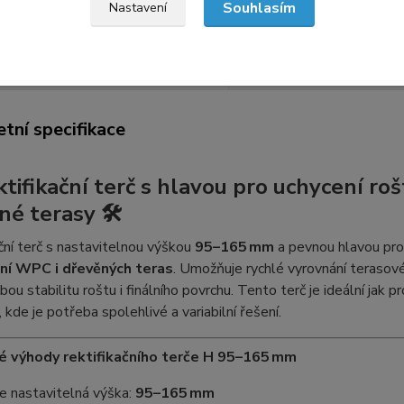
Souhlasím
Nastavení
etní specifikace
Hodnocení
5
tní specifikace
ktifikační terč s hlavou pro uchycení r
né terasy 🛠️
ční terč s nastavitelnou výškou
95–165 mm
a pevnou hlavou pro 
ní WPC i dřevěných teras
. Umožňuje rychlé vyrovnání terasové
ou stabilitu roštu i finálního povrchu. Tento terč je ideální jak p
, kde je potřeba spolehlivé a variabilní řešení.
vé výhody rektifikačního terče H 95–165 mm
e nastavitelná výška:
95–165 mm