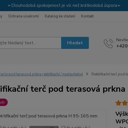
➢Dlouhodobá spokojenost je víc než krátkodobá úspora➢
ky
Ochrana soukromí
Katalog ke stažení
Kontakt
Nevíte
Hledat
+420
erče pod terasová prkna rektifikační / nastavitelné
Rektifikační terč pod
ifikační terč pod terasová prk
ukt
Výšk
WPC 