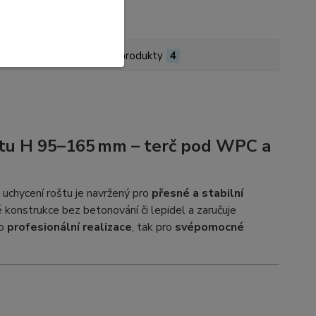
Podobné produkty
4
oštu H 95–165 mm – terč pod WPC a
uchycení roštu je navržený pro
přesné a stabilní
 konstrukce bez betonování či lepidel a zaručuje
ro
profesionální realizace
, tak pro
svépomocné