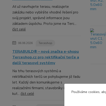
Ať už navrhujete terasu, realizujete
zakázku nebo vybíráte vhodné řešení pro
svůj projekt, správné informace jsou
základem úspěchu. Proto jsme na Terc...
číst celé
06.06.2026
Terceshop
TERABUILD® – nová značka e-shopu
Terceshop.cz pro rektifikační terče a
další terasové systémy
Na trhu terasových systémů a
rektifikačních terčů se pohybujeme již řadu
let. Každý den komunikujeme s
realizačními firmami, stavebníky i domácími
Používáme cookies, aby
kut...
číst celé