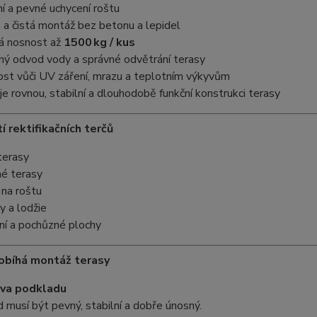
ní a pevné uchycení roštu
 a čistá montáž bez betonu a lepidel
á nosnost až
1500 kg / kus
ný odvod vody a správné odvětrání terasy
ost vůči UV záření, mrazu a teplotním výkyvům
uje rovnou, stabilní a dlouhodobě funkční konstrukci terasy
í rektifikačních terčů
erasy
né terasy
 na roštu
y a lodžie
ní a pochůzné plochy
robíhá montáž terasy
ava podkladu
 musí být pevný, stabilní a dobře únosný.