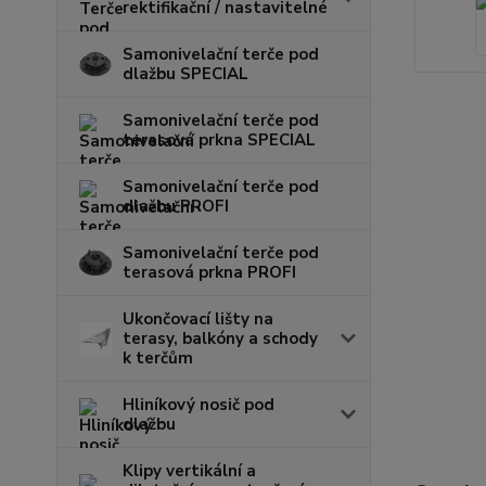
rektifikační / nastavitelné
Samonivelační terče pod
dlažbu SPECIAL
Samonivelační terče pod
terasová prkna SPECIAL
Samonivelační terče pod
dlažbu PROFI
Samonivelační terče pod
terasová prkna PROFI
Ukončovací lišty na
terasy, balkóny a schody
k terčům
Hliníkový nosič pod
dlažbu
Klipy vertikální a