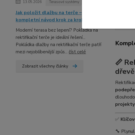
13.05.2026
Terasové systémy
Jak položit dlažbu na terče –
kompletní návod krok za krokem
Kompl
Moderní terasa bez lepení? Pokládka na
rektifikační terče je ideální řešení...
Komple
Pokládka dlažby na rektifikační terče patří
mezi nejoblíbenější způs...
číst celé
📏 Re
Zobrazit všechny články
dřevě
Rektifika
podepře
dlouhodob
projekty
✅
Klíčo
🔧 Plynul