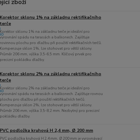
jící zboží
Korektor sklonu 1% na základnu rektifikačního
terče
Korektor sklonu 1% na základnu terče je ideální pro
vyrovnání spádu na terasách a balkonech. Zajišťuje
rovinnou plochu pro dlažbu při použití rektifikačních terčů.
Kompenzuje sklon 1%, lze stohovat pro větší sklony.
Průměr 206 mm, výška 3,5-6,5 mm. Klíčový prvek pro
precizní pokládku dlažby.
Korektor sklonu 2% na základnu rektifikačního
terče
Korektor sklonu 2% na základnu terče je ideální pro
vyrovnání spádu na terasách a balkonech. Zajišťuje rovnou
plochu pro dlažbu při použití rektifikačních terčů.
Kompenzuje sklon 2%, lze stohovat pro větší sklony.
Průměr 206 mm, výška 3,5-8,2 mm. Nezbytný pro precizní
pokládku dlažby.
PVC podložka kruhová H 2,4 mm, Ø 200 mm
PVC podložka kruhová H 2,4 mm, Ø 200 mm je vyrovnávací