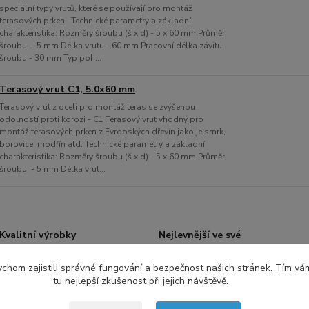
speciální typy vrutů, které se používají pro montáž
terasových prken. Technické parametry a základní
charakteristika: Rozměry šroubu (š x d) - 5 x 60 mm Průměr
šroubu - 5 mm Délka vrutu - 60 mm Pracovní délka závitu
šroubu - 30 mm Typ poh...
Terasový vrut C1, 5.0x60 mm
Terasový vrut z oceli pro montáž teras se zvýšenou
odolností proti korozi - C1 Terasový vrut vhodný pro
montáž terasových prken z Evropských dřevín jako je smrk,
borovice, modřín atd. Technické parametry a základní
charakteristika: Rozměry šroubu (š x d) - 5 x 60 mm Průměr
šroubu - 5 mm Délka vrut...
Kvalitní výrobky
Nejlevnější ve své
třídě
Terasové systémy od
prověřených
Skvělá cena produktů
chom zajistili správné fungování a bezpečnost našich stránek. Tím vá
dodavatelů z Itálie,
při porovnání stejné
tu nejlepší zkušenost při jejich návštěvě.
Čech a Slovenska
nosnosti