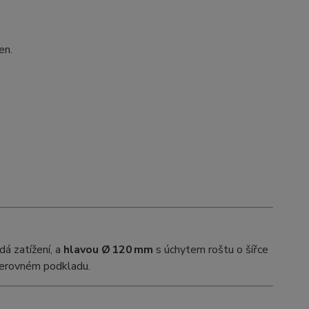
en.
dá zatížení, a
hlavou Ø 120 mm
s úchytem roštu o šířce
 nerovném podkladu.