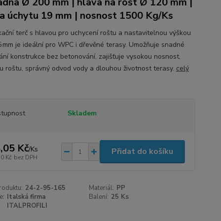
adna Ø 200 mm | hlava na rošt Ø 120 mm |
a úchytu 19 mm | nosnost 1500 Kg/Ks
ikační terč s hlavou pro uchycení roštu a nastavitelnou výškou
 mm je ideální pro WPC i dřevěné terasy. Umožňuje snadné
ání konstrukce bez betonování, zajišťuje vysokou nosnost,
itu roštu, správný odvod vody a dlouhou životnost terasy.
celý
tupnost
Skladem
,05 Kč
/
Ks
Přidat do košíku
50 Kč
bez DPH
roduktu:
24-2-95-165
Materiál:
PP
e:
Italská firma
Balení:
25 Ks
ITALPROFILI