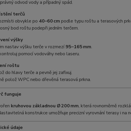
 správný odvod vody a případný spád.
stění terčů
rozmísti obvykle po
40–60 cm
podle typu roštu a terasových prk
osný bod roštu podepři jedním terčem.
vení výšky
ím nastav výšku terče v rozmezí
95–165 mm
.
kontroluj pomocí vodováhy nebo laseru.
ení roštu
ož do hlavy terče a pevně jej zafixuj.
ně polož WPC nebo dřevěná terasová prkna.
rč funguje
tvořen
kruhovou základnou Ø 200 mm
, která rovnoměrně rozklá
Nastavitelná konstrukce umožňuje precizní vyrovnání terasy i na
ické údaje