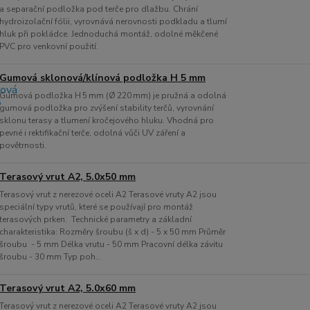
a separační podložka pod terče pro dlažbu. Chrání
hydroizolační fólii, vyrovnává nerovnosti podkladu a tlumí
hluk při pokládce. Jednoduchá montáž, odolné měkčené
PVC pro venkovní použití.
Gumová sklonová/klínová podložka H 5 mm
Gumová podložka H 5 mm (Ø 220 mm) je pružná a odolná
gumová podložka pro zvýšení stability terčů, vyrovnání
sklonu terasy a tlumení kročejového hluku. Vhodná pro
pevné i rektifikační terče, odolná vůči UV záření a
povětrnosti.
Terasový vrut A2, 5.0x50 mm
Terasový vrut z nerezové oceli A2 Terasové vruty A2 jsou
speciální typy vrutů, které se používají pro montáž
terasových prken. Technické parametry a základní
charakteristika: Rozměry šroubu (š x d) - 5 x 50 mm Průměr
šroubu - 5 mm Délka vrutu - 50 mm Pracovní délka závitu
šroubu - 30 mm Typ poh...
Terasový vrut A2, 5.0x60 mm
Terasový vrut z nerezové oceli A2 Terasové vruty A2 jsou