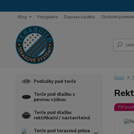
Blog
Fotogalerie
Doprava a platba
Obchodní podmín
Úvod
T
Podložky pod terče
Rekt
Terče pod dlažbu s
pevnou výškou
TOP prod
Terče pod dlažbu
rektifikační / nastavitelné
Terče pod terasová prkna