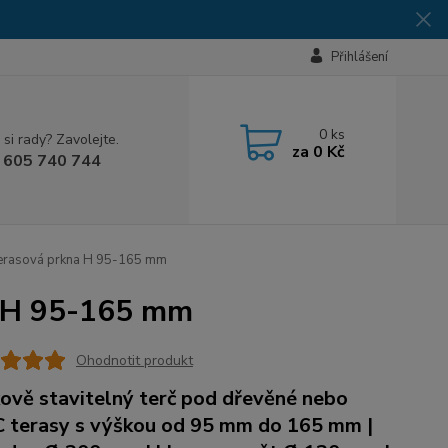
Přihlášení
0
ks
 si rady? Zavolejte.
za
0 Kč
 605 740 744
 terasová prkna H 95-165 mm
na H 95-165 mm
Ohodnotit produkt
ově stavitelný terč pod dřevěné nebo
terasy s výškou od 95 mm do 165 mm |