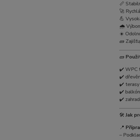
📏 Stabil
🚀 Rychlá
💪 Vysok
🌧️ Výbor
☀️ Odoln
🧱 Zajišť
🧱
Použit
✔️ WPC t
✔️ dřevě
✔️ terasy
✔️ balkón
✔️ zahrad
🛠️
Jak p
📍
Přípr
– Podklad