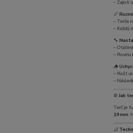
– Zajisti
📏
Rozmí
– Terče 
– Každý n
🔧
Nasta
– Otáčen
– Rovinu 
🪵
Uchyc
– Rošt ul
– Násled
⚙️
Jak te
Terč je 
19 mm
. 
📐
Techn