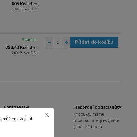
605 Kč
/
balení
500 Kč
bez DPH
Skladem
Přidat do košíku
290,40 Kč
/
balení
240 Kč
bez DPH
Poradenství
Rekordní dodací lhůty
S výběrem terasových
Produkty máme
m můžeme zajistit
systémů a příslušenství
skladem a expedujeme
Vám rádi poradíme
je do 24 hodin