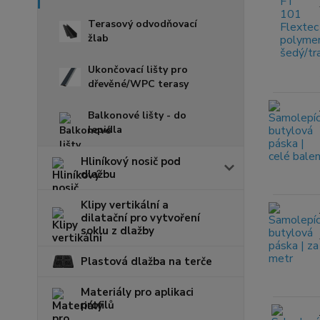
Terasový odvodňovací
žlab
Ukončovací lišty pro
dřevěné/WPC terasy
Balkonové lišty - do
lepidla
Hliníkový nosič pod
dlažbu
Klipy vertikální a
dilatační pro vytvoření
soklu z dlažby
Plastová dlažba na terče
Materiály pro aplikaci
profilů