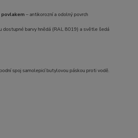
ým povlakem
– antikorozní a odolný povrch
ku dostupné barvy hnědá (RAL 8019) a světle šedá
podní spoj samolepicí butylovou páskou proti vodě.