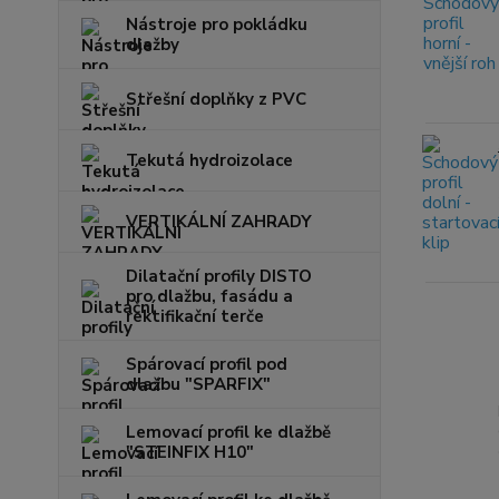
Nástroje pro pokládku
dlažby
Střešní doplňky z PVC
Tekutá hydroizolace
VERTIKÁLNÍ ZAHRADY
Dilatační profily DISTO
pro dlažbu, fasádu a
rektifikační terče
Spárovací profil pod
dlažbu "SPARFIX"
Lemovací profil ke dlažbě
"STEINFIX H10"