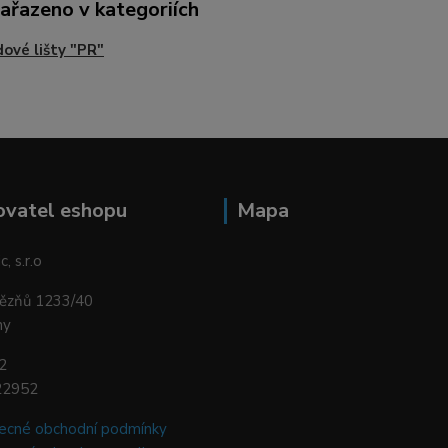
zařazeno v kategoriích
ové lišty "PR"
ovatel eshopu
Mapa
, s.r.o
vězňů 1233/40
ny
2
22952
ecné obchodní podmínky