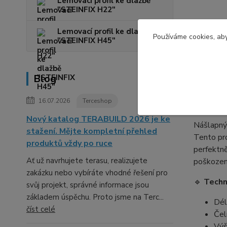
Lemovací profil ke dlažbě
"STEINFIX H22"
Lemovací profil ke dlažbě
Kompl
Používáme cookies, aby
"STEINFIX H45"
Komple
Blog
Nášlapn
16.07.2026
Terceshop
Nový katalog TERABUILD 2026 je ke
Nášlapný 
stažení. Mějte kompletní přehled
Tento pro
produktů vždy po ruce
perfektně
Ať už navrhujete terasu, realizujete
poškoze
zakázku nebo vybíráte vhodné řešení pro
🔹
Techn
svůj projekt, správné informace jsou
základem úspěchu. Proto jsme na Terc...
Dél
číst celé
Čel
Výš