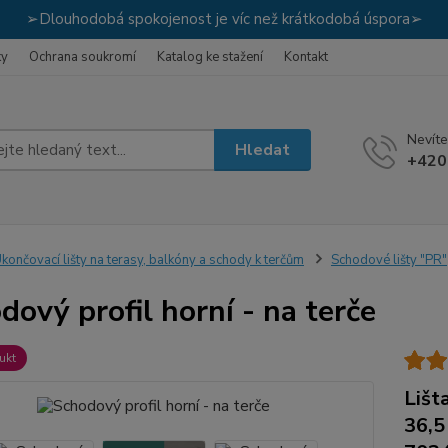
➢Dlouhodobá spokojenost je víc než krátkodobá úspora➢
ky
Ochrana soukromí
Katalog ke stažení
Kontakt
Nevíte
Hledat
+420
končovací lišty na terasy, balkóny a schody k terčům
Schodové lišty "PR"
dový profil horní - na terče
ukt
Lišt
36,5