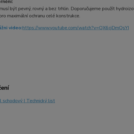
rnění:
usí být pevný, rovný a bez trhlin. Doporučujeme použít hydroizol
pro maximální ochranu celé konstrukce.
ážni video:
https://www.youtube.com/watch?v=QX6cjDmQsYI
žení
l schodový | Technický list