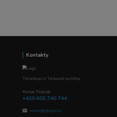
Kontakty
Terceshop.cz Terasové systémy
Roman Podolák
+420 605 740 744
roman@gbspol.cz