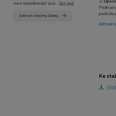
⚠️
Upozo
mezi nejoblíbenější způs...
číst celé
Podklad m
podložia 
Zobrazit všechny články
Inštrukt
Ke sta
Profi