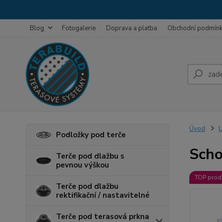
Blog
Fotogalerie
Doprava a platba
Obchodní podmín
Úvod
U
Podložky pod terče
Scho
Terče pod dlažbu s
pevnou výškou
TOP prod
Terče pod dlažbu
rektifikační / nastavitelné
Terče pod terasová prkna