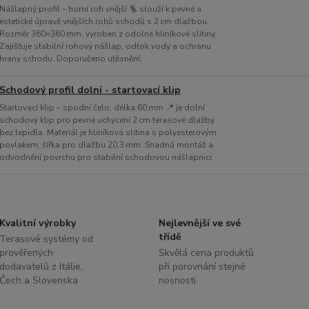
Nášlapný profil – horní roh vnější 🪜 slouží k pevné a
estetické úpravě vnějších rohů schodů s 2 cm dlažbou.
Rozměr 360×360 mm, vyroben z odolné hliníkové slitiny.
Zajišťuje stabilní rohový nášlap, odtok vody a ochranu
hrany schodu. Doporučeno utěsnění.
Schodový profil dolní - startovací klip
Startovací klip – spodní čelo, délka 60 mm 📍 je dolní
schodový klip pro pevné uchycení 2 cm terasové dlažby
bez lepidla. Materiál je hliníková slitina s polyesterovým
povlakem, šířka pro dlažbu 20,3 mm. Snadná montáž a
odvodnění povrchu pro stabilní schodovou nášlapnici.
Kvalitní výrobky
Nejlevnější ve své
třídě
Terasové systémy od
prověřených
Skvělá cena produktů
dodavatelů z Itálie,
při porovnání stejné
Čech a Slovenska
nosnosti