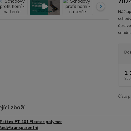
702
Nášlap
schody 
úpravo
snadno
Dos
1 
950
Číslo p
jící zboží
Pattex FT 101 Flextec polymer
šedý/transparentní