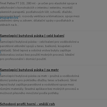
Tmel Pattex FT 101, 280 ml - je určen pro elastické spoje a
utěsňování v konstrukcích v interiéru i exteriéru, montáž
okenních parapetů, podlahových lišt, schodů, dlaždic,
spojování kovů, rozvody ventilace a klimatizace, spoje mezi
okenními rámy a zdivem, dilatační spáry v podlahách a
stěnách na b...
Samolepící butylová páska | celé balení
Samolepící butylová páska – celé balení pro voděodolné a
parotěsné utěsnění spojů u teras, balkonů, koupelen i
obkladů. Silně lepivá a odolná vrstva butylu zajišťuje
dokonalou izolaci bez použití mokrých procesů. Ideální
pro profesionální i domácí použití.
Samolepící butylová páska | za metr
Samolepící butylová páska za metr – pružná a voděodolná
těsnicí páska pro pokládku dlažby, teras a balkonů. Silně
lepivý butyl zajišťuje parotěsné a vodotěsné spoje mezi
různými materiály. Snadná aplikace bez mokrých procesů a
možnost přesného množství podle potřeby.
Schodový profil horní - vnější roh