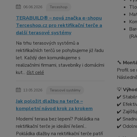
Tlo
06.06.2026
Terceshop
Mat
TERABUILD® – nová značka e-shopu
Kom
Terceshop.cz pro rektifikační terče a
Bar
další terasové systémy
(RA
Na trhu terasových systémů a
rektifikačních terčů se pohybujeme již řadu
let. Každý den komunikujeme s
🔧
Montá
realizačními firmami, stavebníky i domácími
Profil se
kut...
číst celé
Následně 
💡
Výhod
13.05.2026
Terasové systémy
✔️ Stabil
Jak položit dlažbu na terče –
✔️ Efekti
kompletní návod krok za krokem
✔️ Zajišť
✔️ Snadná
Moderní terasa bez lepení? Pokládka na
✔️ Odolno
rektifikační terče je ideální řešení...
Pokládka dlažby na rektifikační terče patří