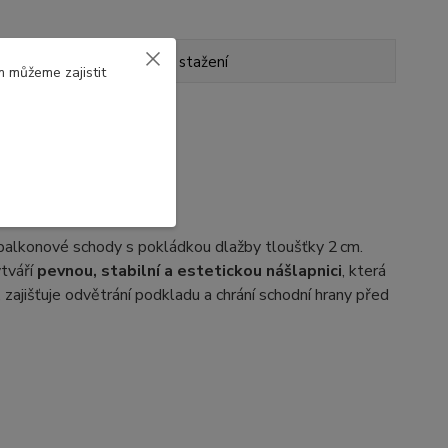
Ke stažení
m můžeme zajistit
balkonové schody s pokládkou dlažby tloušťky 2 cm.
ytváří
pevnou, stabilní a estetickou nášlapnici
, která
 zajišťuje odvětrání podkladu a chrání schodní hrany před