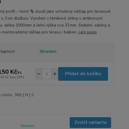
4
ný profil – horní 🪜 slouží jako schodový nášlap pro terasové
s 2 cm dlažbou. Vyroben z hliníkové slitiny s antikorozní
u, délka 2000 mm a čelní výška cca 32 mm. Stabilní, odolný a
 montovatelný nášlap pro terasu i balkon.
celý popis
tupnost
Skladem
150 Kč
/
ks
Přidat do košíku
,41 Kč
bez DPH
roduktu:
302 | H | C
Zvolit variantu
Skladem