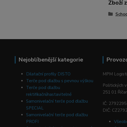
Zboží 
Schod
Nejoblíbenější kategorie
Provoz
Dilatační profily DISTO
MPM Logistic
Terče pod dlažbu s pevnou výškou
Politických 
Terče pod dlažbu
251 01 Říča
rektifikační/nastavitelné
Samonivelační terče pod dlažbu
IČ: 2792295
SPECIAL
DIČ: CZ279
Samonivelační terče pod dlažbu
PROFI
Všeob