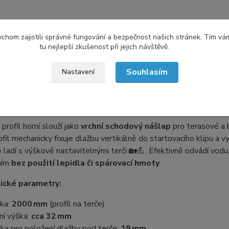
etní specifikace
Hodnocení
2
chom zajistili správné fungování a bezpečnost našich stránek. Tím vá
tu nejlepší zkušenost při jejich návštěvě.
tní specifikace
Souhlasím
Nastavení
ý profil – horní
🪜
profil horní slouží jako
vrchní schodový nášlap
pro terasové a 
fil mechanicky fixuje dlažbu vertikálně do startovacího klipu a v
 ladí s výškově nastavitelnými terči 🏡💪. Efektivně odvádí vodu,
ním
bez použití lepidla či spárovací hmoty
.
ické parametry:
ka:
2000 mm
(profil na terče)
ní výška:
cca 32 mm
ka pro položení dlažby pod terče:
19 mm