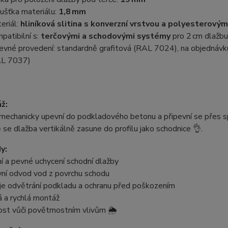
ušťka materiálu:
1,8 mm
eriál:
hliníková slitina s konverzní vrstvou a polyesterov
patibilní s:
terčovými a schodovými systémy
pro 2 cm dlažbu
evné provedení: standardně grafitová (RAL 7024), na objednáv
L 7037)
ž:
 mechanicky upevní do podkladového betonu a připevní se přes s
se dlažba vertikálně zasune do profilu jako schodnice 👌.
y:
ní a pevné uchycení schodní dlažby
vní odvod vod z povrchu schodu
uje odvětrání podkladu a ochranu před poškozením
 a rychlá montáž
st vůči povětrnostním vlivům 🌦️