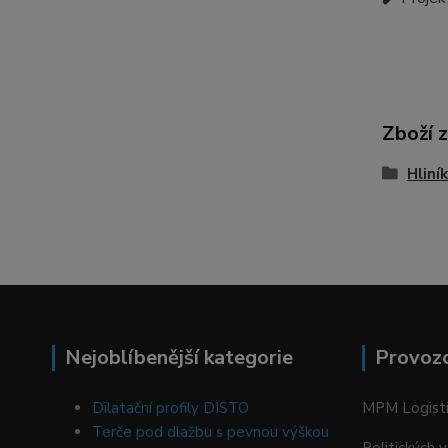
Zboží 
Hliní
Nejoblíbenější kategorie
Provoz
Dilatační profily DISTO
MPM Logistic
Terče pod dlažbu s pevnou výškou