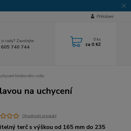
Přihlášení
0
ks
 si rady? Zavolejte.
za
0 Kč
 605 740 744
uchycení hliníkového roštu
hlavou na uchycení
Ohodnotit produkt
itelný terč s výškou od 165 mm do 235