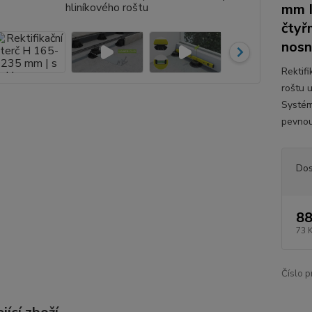
mm I
čtyř
nosn
Rektif
roštu u
Systém
pevnou
Dos
88
73 
Číslo p