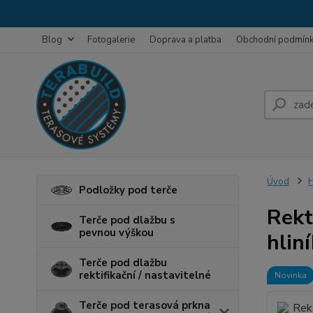
Blog
Fotogalerie
Doprava a platba
Obchodní podmín
Úvod
H
Podložky pod terče
Rekt
Terče pod dlažbu s
pevnou výškou
hlin
Terče pod dlažbu
rektifikační / nastavitelné
Novinka
Terče pod terasová prkna