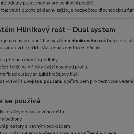
ál:
odolný plast vhodný pro venkovní použití
ita:
velká plocha základny zajišťuje bezpečnou dlouhodobou fun
stém Hliníkový rošt – Dual system
č je určený pro použití v
systému hliníkového roštu
, kde se d
tavitelných terčích. Výsledná konstrukce přináší:
ou a přesnou montáž podlahy
počet terčů na m² díky vyšší nosnosti profilu
ní fixaci dlažby snižující kročejový hluk
st vytvořit
dvojitou podlahu
s přístupem pro technické vedení 
e se používá
ka dlažby do hliníkového roštu
 a balkony
vní prostory s pevným podkladem
kty s požadavkem na
přesnou rovinu a snížené vibrace