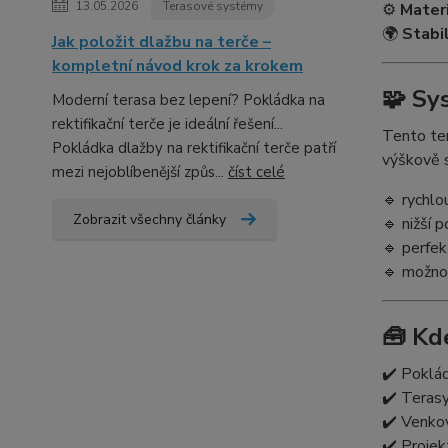
13.05.2026
Terasové systémy
⚙️
Materi
🌍
Stabil
Jak položit dlažbu na terče –
kompletní návod krok za krokem
🧩 Sy
Moderní terasa bez lepení? Pokládka na
rektifikační terče je ideální řešení...
Tento ter
Pokládka dlažby na rektifikační terče patří
výškově s
mezi nejoblíbenější způs...
číst celé
🔹 rychl
Zobrazit všechny články
🔹 nižší 
🔹 perfekt
🔹 možno
🧰 Kd
✔️ Poklád
✔️ Terasy
✔️ Venko
✔️ Proje