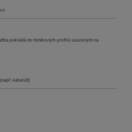
kci
lažba pokládá do hliníkových profilů usazených na
(např. kabeláž)