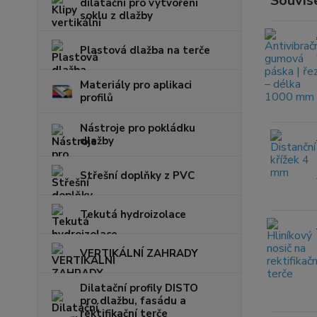
Souvise
dilatační pro vytvoření
soklu z dlažby
Plastová dlažba na terče
Materiály pro aplikaci
profilů
Nástroje pro pokládku
dlažby
Střešní doplňky z PVC
Tekutá hydroizolace
VERTIKÁLNÍ ZAHRADY
Dilatační profily DISTO
pro dlažbu, fasádu a
rektifikační terče