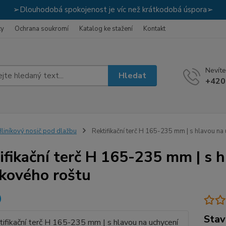
➢Dlouhodobá spokojenost je víc než krátkodobá úspora➢
ky
Ochrana soukromí
Katalog ke stažení
Kontakt
Nevíte
Hledat
+420
liníkový nosič pod dlažbu
Rektifikační terč H 165-235 mm | s hlavou na 
ifikační terč H 165-235 mm | s 
íkového roštu
Stav