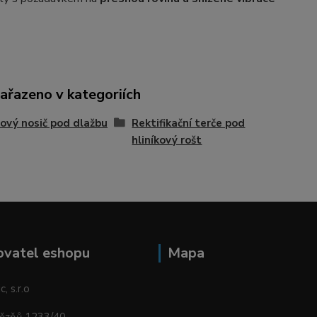
zařazeno v kategoriích
kový nosič pod dlažbu
Rektifikační terče pod
hliníkový rošt
ovatel eshopu
Mapa
, s.r.o