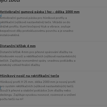
jící zboží
Antivibrační gumová páska | řez – délka 1000 mm
Antivibrační gumová páska pro hliníkové profily a
rektifikační (výškově nastavitelné) terče. Vkládá se do
drážek profilu, tlumí kročejový hluk a vibrace, zvyšuje
bezpečnost díky protiskluzovému povrchu a je snadno
instalovatelná.
Distanční křížek 4 mm
Distanční křížek 4 mm pro přesné spárování dlažby na
hliníkovém nosiči a rektifikačních (výškově nastavitelních)
terčích. Zajišťuje rovnoměrné spáry, snadnou pokládku a
estetický vzhled finální dlažby.
Hliníkový nosič na rektifikační terče
Hliníkový profil H 25 mm, délka 2000 mm je nosný profil
pro systém rektifikačních (výškově nastavitelných) terčů.
Slouží k přesné a stabilní pokládce 2cm dlažby nebo
deckingu. Zajišťuje vysokou nosnost, rovinnost a snížení
počtu terčů na m².