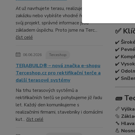
profil, a
Ať už navrhujete terasu, realizujete
výškách.
zakázku nebo vybíráte vhodné řešení pro
svůj projekt, správné informace jsou
✅ Klí
základem úspěchu. Proto jsme na Terc...
číst celé
✔️
Široké
✔️
Pevné 
06.06.2026
Terceshop
✔️
Kompl
✔️
Vysok
TERABUILD® – nová značka e-shopu
✔️
Odoln
Terceshop.cz pro rektifikační terče a
✔️
Sníže
další terasové systémy
Na trhu terasových systémů a
🧱 Te
rektifikačních terčů se pohybujeme již řadu
let. Každý den komunikujeme s
📏
Výška
realizačními firmami, stavebníky i domácími
🔩
Zákla
kut...
číst celé
🔧
Hlava
💪
Nosno