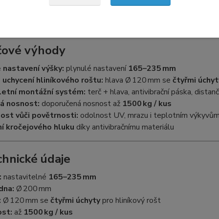
ntivibrační pásku a distanční křížek
, což zajišťuje
pevnou, rov
čové výhody
 nastavení výšky:
plynulé nastavení
165–235 mm
uchycení hliníkového roštu:
hlava Ø 120 mm se
čtyřmi úchyt
etní montážní systém:
terč + hlava, antivibrační páska, distan
á nosnost:
doporučená nosnost až
1500 kg / kus
ost vůči povětrnosti:
odolnost UV, mrazu i teplotním výkyvů
ní kročejového hluku
díky antivibračnímu materiálu
chnické údaje
:
nastavitelné
165–235 mm
dna:
Ø 200 mm
:
Ø 120 mm se
čtyřmi úchyty
pro hliníkový rošt
st:
až
1500 kg / kus