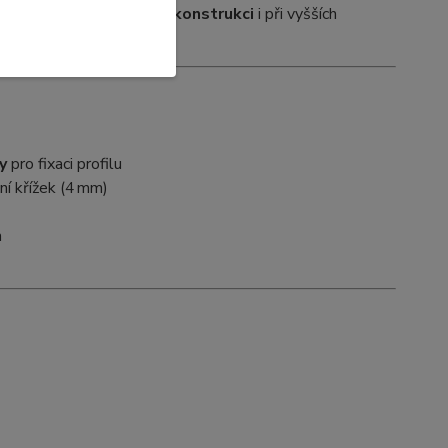
nou a tichou terasovou konstrukci
i při vyšších
y
pro fixaci profilu
ční křížek (4 mm)
m