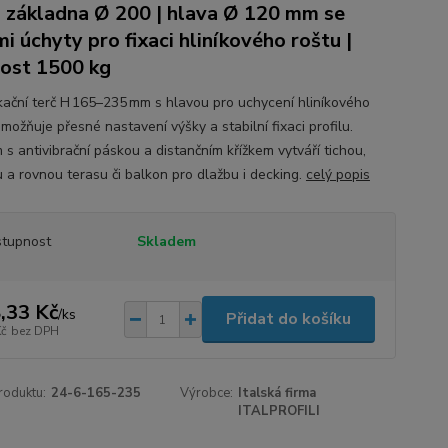
 základna Ø 200 | hlava Ø 120 mm se
mi úchyty pro fixaci hliníkového roštu |
ost 1500 kg
ikační terč H 165–235 mm s hlavou pro uchycení hliníkového
možňuje přesné nastavení výšky a stabilní fixaci profilu.
 s antivibrační páskou a distančním křížkem vytváří tichou,
 a rovnou terasu či balkon pro dlažbu i decking.
celý popis
tupnost
Skladem
,33 Kč
/
ks
Přidat do košíku
Kč
bez DPH
roduktu:
24-6-165-235
Výrobce:
Italská firma
ITALPROFILI