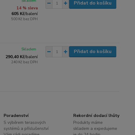
Skladem
Přidat do košíku
14 % sleva
605 Kč
/
balení
500 Kč
bez DPH
Skladem
Přidat do košíku
290,40 Kč
/
balení
240 Kč
bez DPH
Poradenství
Rekordní dodací lhůty
S výběrem terasových
Produkty máme
systémů a příslušenství
skladem a expedujeme
Vám rádi poradíme
je do 24 hodin