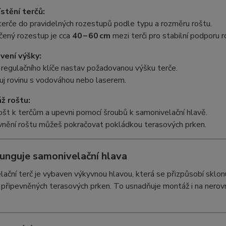
stění terčů:
terče do pravidelných rozestupů podle typu a rozměru roštu.
čený rozestup je cca
40 – 60 cm
mezi terči pro stabilní podporu r
vení výšky:
regulačního klíče nastav požadovanou výšku terče.
uj rovinu s vodováhou nebo laserem.
ž roštu:
rošt k terčům a upevni pomocí šroubů k samonivelační hlavě.
vnění roštu můžeš pokračovat pokládkou terasových prken.
funguje samonivelační hlava
ační terč je vybaven výkyvnou hlavou, která se přizpůsobí sklon
 připevněných terasových prken. To usnadňuje montáž i na nero