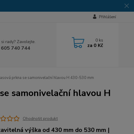
Přihlášení
0
ks
 si rady? Zavolejte.
za
0 Kč
 605 740 744
terasová prkna se samonivelační hlavou H 430-530 mm
 se samonivelační hlavou H
Ohodnotit produkt
avitelná výška od 430 mm do 530 mm |