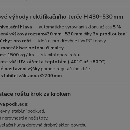
ové výhody rektifikačního terče H 430–530 mm
ivelační hlava
— automatické vyrovnání sklonu až cca
5 %
řený výškový rozsah:
430 mm – 530 mm
díky
3× prodloužení
 úchyt pro rošt
— ideální pro dřevěné i WPC terasy
 montáž bez betonu či malty
st 1500 kg / ks
— stabilní opora roštu
st vůči UV záření a teplotám (‑40 °C až +80 °C)
é nastavení výšky
pomocí regulačního klíče
 stabilní základna Ø 200 mm
alace roštu krok za krokem
ava podkladu:
pevný, stabilní podklad.
 nerovnosti a nečistoty.
elační hlava dorovná drobný sklon povrchu.