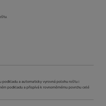
oštu.
u podkladu a automaticky vyrovná polohu roštu i
vném podkladu a přispívá k rovnoměrnému povrchu celé