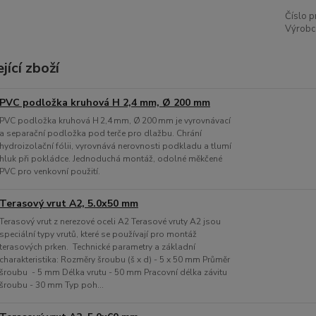
Číslo p
Výrobc
jící zboží
PVC podložka kruhová H 2,4 mm, Ø 200 mm
PVC podložka kruhová H 2,4 mm, Ø 200 mm je vyrovnávací
a separační podložka pod terče pro dlažbu. Chrání
hydroizolační fólii, vyrovnává nerovnosti podkladu a tlumí
hluk při pokládce. Jednoduchá montáž, odolné měkčené
PVC pro venkovní použití.
Terasový vrut A2, 5.0x50 mm
Terasový vrut z nerezové oceli A2 Terasové vruty A2 jsou
speciální typy vrutů, které se používají pro montáž
terasových prken. Technické parametry a základní
charakteristika: Rozměry šroubu (š x d) - 5 x 50 mm Průměr
šroubu - 5 mm Délka vrutu - 50 mm Pracovní délka závitu
šroubu - 30 mm Typ poh...