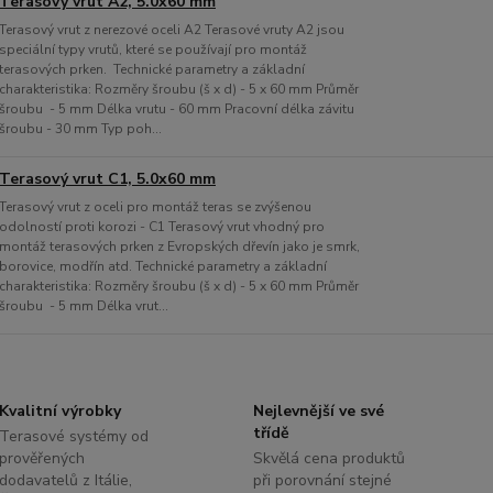
Terasový vrut A2, 5.0x60 mm
Terasový vrut z nerezové oceli A2 Terasové vruty A2 jsou
speciální typy vrutů, které se používají pro montáž
terasových prken. Technické parametry a základní
charakteristika: Rozměry šroubu (š x d) - 5 x 60 mm Průměr
šroubu - 5 mm Délka vrutu - 60 mm Pracovní délka závitu
šroubu - 30 mm Typ poh...
Terasový vrut C1, 5.0x60 mm
Terasový vrut z oceli pro montáž teras se zvýšenou
odolností proti korozi - C1 Terasový vrut vhodný pro
montáž terasových prken z Evropských dřevín jako je smrk,
borovice, modřín atd. Technické parametry a základní
charakteristika: Rozměry šroubu (š x d) - 5 x 60 mm Průměr
šroubu - 5 mm Délka vrut...
Kvalitní výrobky
Nejlevnější ve své
třídě
Terasové systémy od
prověřených
Skvělá cena produktů
dodavatelů z Itálie,
při porovnání stejné