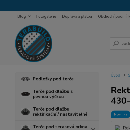
Blog
Fotogalerie
Doprava a platba
Obchodní podmín
Úvod
S
Podložky pod terče
Rekt
Terče pod dlažbu s
pevnou výškou
430
Terče pod dlažbu
rektifikační / nastavitelné
Novinka
Terče pod terasová prkna