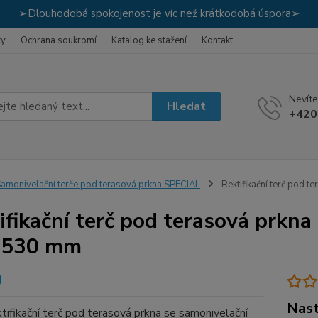
➢Dlouhodobá spokojenost je víc než krátkodobá úspora➢
ky
Ochrana soukromí
Katalog ke stažení
Kontakt
Nevíte
Hledat
+420
amonivelační terče pod terasová prkna SPECIAL
Rektifikační terč pod 
ifikační terč pod terasová prkna
-530 mm
Nast