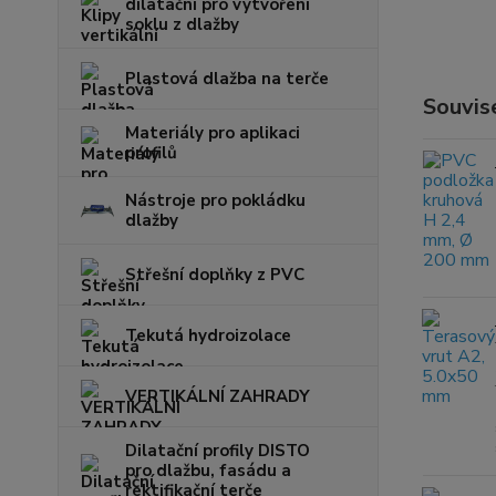
dilatační pro vytvoření
soklu z dlažby
Plastová dlažba na terče
Souvise
Materiály pro aplikaci
profilů
Nástroje pro pokládku
dlažby
Střešní doplňky z PVC
Tekutá hydroizolace
VERTIKÁLNÍ ZAHRADY
Dilatační profily DISTO
pro dlažbu, fasádu a
rektifikační terče