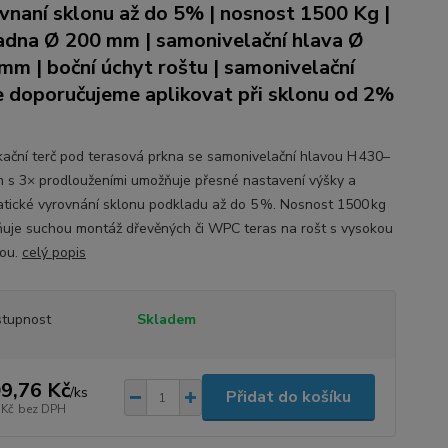
vnaní sklonu až do 5% | nosnost 1500 Kg |
adna Ø 200 mm | samonivelační hlava Ø
mm | boční úchyt roštu | samonivelační
e doporučujeme aplikovat při sklonu od 2%
ikační terč pod terasová prkna se samonivelační hlavou H 430–
 s 3× prodlouženími umožňuje přesné nastavení výšky a
tické vyrovnání sklonu podkladu až do 5 %. Nosnost 1500 kg
uje suchou montáž dřevěných či WPC teras na rošt s vysokou
tou.
celý popis
tupnost
Skladem
9,76 Kč
/
ks
Přidat do košíku
 Kč
bez DPH