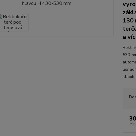
vyro
zákl
130 
terč
a víc
Rektif
530 mm
automa
usnadň
stabili
Dos
30
256