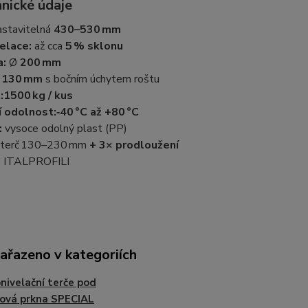
hnické údaje
stavitelná
430–530 mm
elace:
až cca
5 % sklonu
a:
Ø
200 mm
Ø
130 mm
s bočním úchytem roštu
:
1500 kg / kus
 odolnost:
‑40 °C až +80 °C
:
vysoce odolný plast (PP)
terč 130–230 mm
+ 3× prodloužení
:
ITALPROFILI
zařazeno v kategoriích
ivelační terče pod
ová prkna SPECIAL