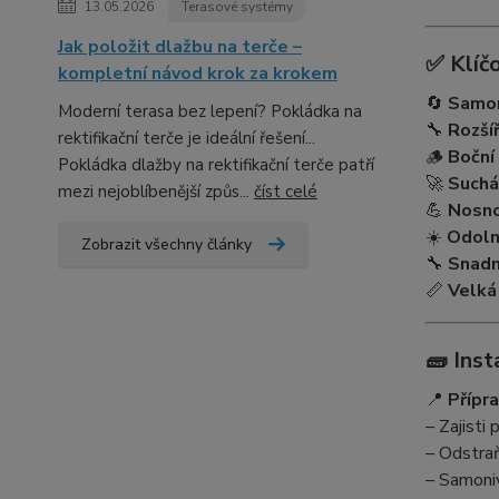
13.05.2026
Terasové systémy
Jak položit dlažbu na terče –
✅ Klíč
kompletní návod krok za krokem
🔄
Samon
Moderní terasa bez lepení? Pokládka na
🔧
Rozší
rektifikační terče je ideální řešení...
🪵
Boční
Pokládka dlažby na rektifikační terče patří
🚀
Suchá
mezi nejoblíbenější způs...
číst celé
💪
Nosno
☀️
Odolno
Zobrazit všechny články
🔧
Snadn
📏
Velká
🧱 Inst
📍
Přípr
– Zajisti 
– Odstraň
– Samoniv