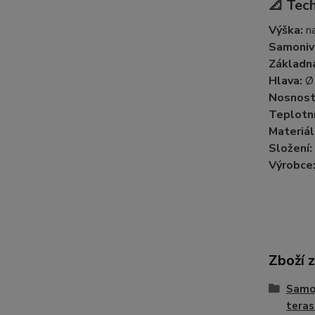
📐 Tec
Výška:
na
Samoniv
Základn
Hlava:
Nosnost
Teplotní
Materiál
Složení:
Výrobce
Zboží 
Samon
teras