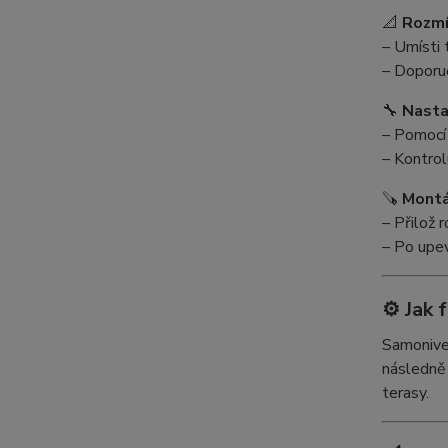
📐
Rozmí
– Umísti 
– Doporu
🔧
Nasta
– Pomocí 
– Kontrol
🪚
Montá
– Přilož 
– Po upe
⚙️ Jak 
Samonivel
následně
terasy.