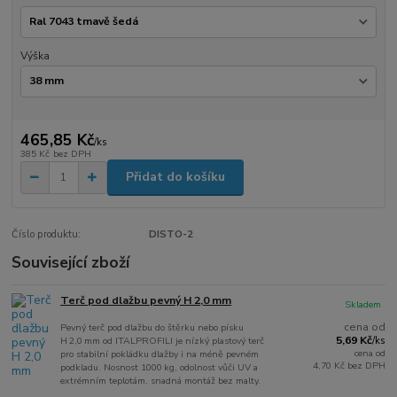
Výška
465,85 Kč
/
ks
385 Kč
bez DPH
Přidat do košíku
Číslo produktu:
DISTO-2
Související zboží
Terč pod dlažbu pevný H 2,0 mm
Skladem
cena od
Pevný terč pod dlažbu do štěrku nebo písku
5,69 Kč
H 2,0 mm od ITALPROFILI je nízký plastový terč
/
ks
cena od
pro stabilní pokládku dlažby i na méně pevném
4,70 Kč
bez DPH
podkladu. Nosnost 1000 kg, odolnost vůči UV a
extrémním teplotám, snadná montáž bez malty.