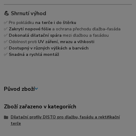
💪
Shrnutí výhod
✅ Pro pokládku
na terče i do štěrku
✅
Zakrytí nopové fólie
a ochrana přechodu dlažba–fasáda
✅
Dokonalá dilatační spára
mezi dlažbou a fasádou
✅ Odolnost proti
UV záření, mrazu a vlhkosti
✅
Dostupný v různých výškách a barvách
✅
Snadná a rychlá montáž
Původ zboží
Zboží zařazeno v kategoriích
Dilatační profily DISTO pro dlažbu, fasádu a rektifikační
terče