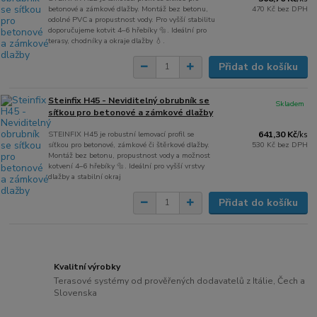
betonové a zámkové dlažby. Montáž bez betonu,
470 Kč
bez DPH
odolné PVC a propustnost vody. Pro vyšší stabilitu
doporučujeme kotvit 4–6 hřebíky 🔩. Ideální pro
terasy, chodníky a okraje dlažby 💧.
Přidat do košíku
Steinfix H45 - Neviditelný obrubník se
Skladem
síťkou pro betonové a zámkové dlažby
STEINFIX H45 je robustní lemovací profil se
641,30 Kč
/
ks
síťkou pro betonové, zámkové či štěrkové dlažby.
530 Kč
bez DPH
Montáž bez betonu, propustnost vody a možnost
kotvení 4–6 hřebíky 🔩. Ideální pro vyšší vrstvy
dlažby a stabilní okraj
Přidat do košíku
Kvalitní výrobky
Terasové systémy od prověřených dodavatelů z Itálie, Čech a
Slovenska