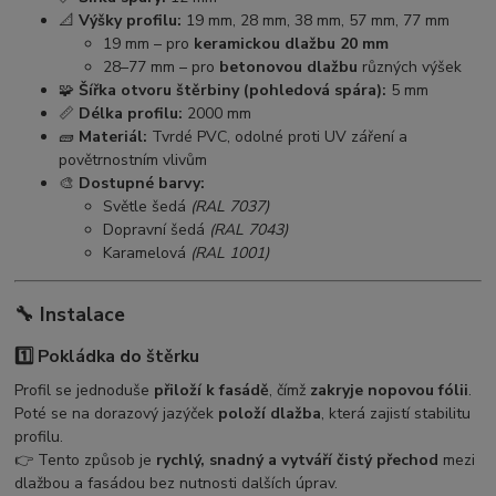
📐
Výšky profilu:
19 mm, 28 mm, 38 mm, 57 mm, 77 mm
19 mm – pro
keramickou dlažbu 20 mm
28–77 mm – pro
betonovou dlažbu
různých výšek
🧩
Šířka otvoru štěrbiny (pohledová spára):
5 mm
📏
Délka profilu:
2000 mm
🧱
Materiál:
Tvrdé PVC, odolné proti UV záření a
povětrnostním vlivům
🎨
Dostupné barvy:
Světle šedá
(RAL 7037)
Dopravní šedá
(RAL 7043)
Karamelová
(RAL 1001)
🔧
Instalace
1️⃣ Pokládka do štěrku
Profil se jednoduše
přiloží k fasádě
, čímž
zakryje nopovou fólii
.
Poté se na dorazový jazýček
položí dlažba
, která zajistí stabilitu
profilu.
👉 Tento způsob je
rychlý, snadný a vytváří čistý přechod
mezi
dlažbou a fasádou bez nutnosti dalších úprav.