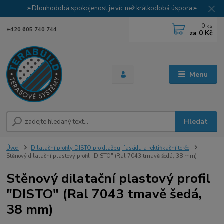
➢Dlouhodobá spokojenost je víc než krátkodobá úspora➢
0
ks
+420 605 740 744
za
0 Kč
Menu
Hledat
Úvod
Dilatační profily DISTO pro dlažbu, fasádu a rektifikační terče
Stěnový dilatační plastový profil "DISTO" (Ral 7043 tmavě šedá, 38 mm)
Stěnový dilatační plastový profil
"DISTO" (Ral 7043 tmavě šedá,
38 mm)