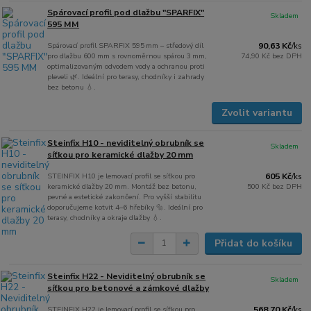
Spárovací profil pod dlažbu "SPARFIX"
Skladem
595 MM
Spárovací profil SPARFIX 595 mm – středový díl
90,63 Kč
/
ks
pro dlažbu 600 mm s rovnoměrnou spárou 3 mm,
74,90 Kč
bez DPH
optimalizovaným odvodem vody a ochranou proti
pleveli 🌿. Ideální pro terasy, chodníky i zahrady
bez betonu 💧.
Zvolit variantu
Steinfix H10 - neviditelný obrubník se
Skladem
síťkou pro keramické dlažby 20 mm
STEINFIX H10 je lemovací profil se síťkou pro
605 Kč
/
ks
keramické dlažby 20 mm. Montáž bez betonu,
500 Kč
bez DPH
pevné a estetické zakončení. Pro vyšší stabilitu
doporučujeme kotvit 4–6 hřebíky 🔩. Ideální pro
terasy, chodníky a okraje dlažby 💧.
Přidat do košíku
Steinfix H22 - Neviditelný obrubník se
Skladem
síťkou pro betonové a zámkové dlažby
STEINFIX H22 je lemovací profil se síťkou pro
568,70 Kč
/
ks