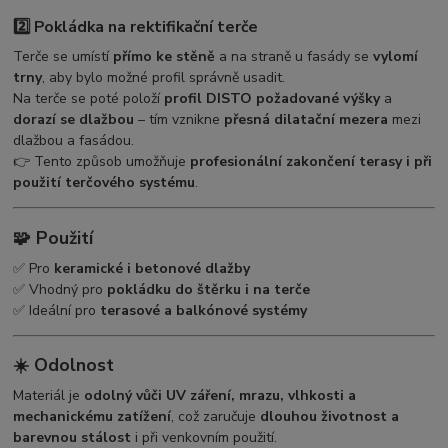
2️⃣ Pokládka na rektifikační terče
Terče se umístí
přímo ke stěně
a na straně u fasády se
vylomí
trny
, aby bylo možné profil správně usadit.
Na terče se poté položí
profil DISTO požadované výšky
a
dorazí se dlažbou
– tím vznikne
přesná dilatační mezera
mezi
dlažbou a fasádou.
👉 Tento způsob umožňuje
profesionální zakončení terasy i při
použití terčového systému
.
🧩
Použití
✅ Pro
keramické i betonové dlažby
✅ Vhodný pro
pokládku do štěrku i na terče
✅ Ideální pro
terasové a balkónové systémy
☀️
Odolnost
Materiál je
odolný vůči UV záření, mrazu, vlhkosti a
mechanickému zatížení
, což zaručuje
dlouhou životnost a
barevnou stálost
i při venkovním použití.