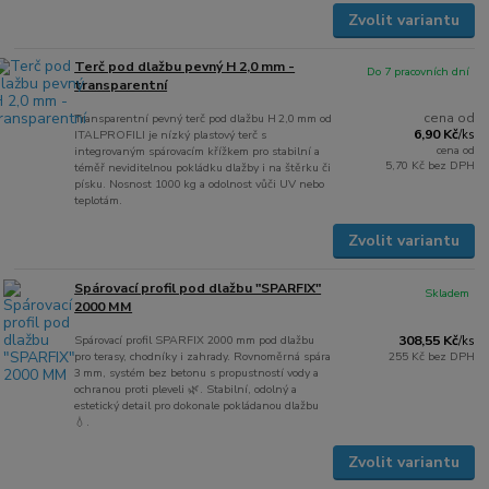
Zvolit variantu
Terč pod dlažbu pevný H 2,0 mm -
Do 7 pracovních dní
transparentní
cena od
Transparentní pevný terč pod dlažbu H 2,0 mm od
6,90 Kč
ITALPROFILI je nízký plastový terč s
/
ks
cena od
integrovaným spárovacím křížkem pro stabilní a
5,70 Kč
bez DPH
téměř neviditelnou pokládku dlažby i na štěrku či
písku. Nosnost 1000 kg a odolnost vůči UV nebo
teplotám.
Zvolit variantu
Spárovací profil pod dlažbu "SPARFIX"
Skladem
2000 MM
Spárovací profil SPARFIX 2000 mm pod dlažbu
308,55 Kč
/
ks
pro terasy, chodníky i zahrady. Rovnoměrná spára
255 Kč
bez DPH
3 mm, systém bez betonu s propustností vody a
ochranou proti pleveli 🌿. Stabilní, odolný a
estetický detail pro dokonale pokládanou dlažbu
💧.
Zvolit variantu