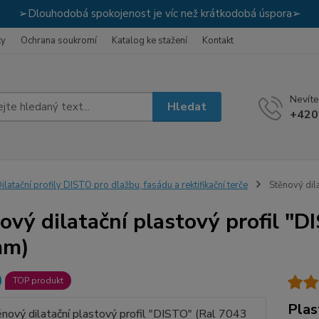
➢Dlouhodobá spokojenost je víc než krátkodobá úspora➢
ky
Ochrana soukromí
Katalog ke stažení
Kontakt
Nevíte
Hledat
+420
ilatační profily DISTO pro dlažbu, fasádu a rektifikační terče
Stěnový dil
ový dilatační plastový profil "
mm)
TOP produkt
Plas