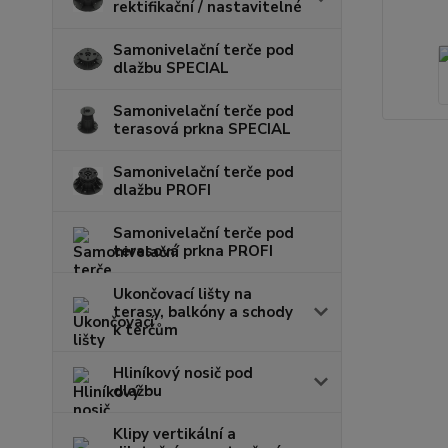
rektifikační / nastavitelné
Samonivelační terče pod
dlažbu SPECIAL
Samonivelační terče pod
terasová prkna SPECIAL
Samonivelační terče pod
dlažbu PROFI
Samonivelační terče pod
terasová prkna PROFI
Ukončovací lišty na
terasy, balkóny a schody
k terčům
Hliníkový nosič pod
dlažbu
Klipy vertikální a