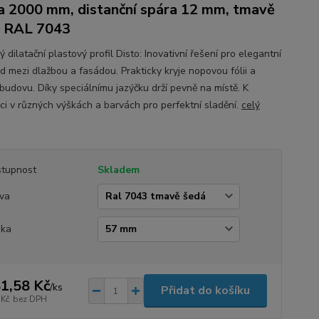
a 2000 mm, distanční spára 12 mm, tmavě
 RAL 7043
 dilatační plastový profil Disto: Inovativní řešení pro elegantní
d mezi dlažbou a fasádou. Prakticky kryje nopovou fólii a
 budovu. Díky speciálnímu jazýčku drží pevně na místě. K
ici v různých výškách a barvách pro perfektní sladění.
celý
tupnost
Skladem
va
ška
1,58 Kč
/
ks
Přidat do košíku
 Kč
bez DPH