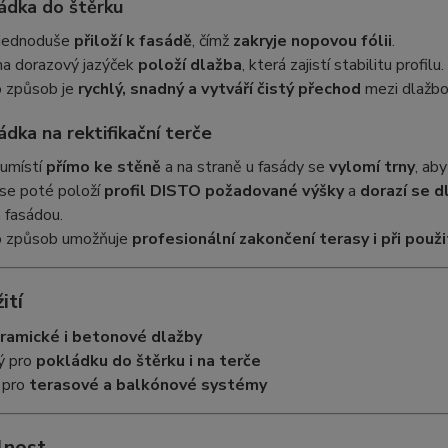
ládka do štěrku
e jednoduše
přiloží k fasádě
, čímž
zakryje nopovou fólii
.
na dorazový jazýček
položí dlažba
, která zajistí stabilitu profilu.
 způsob je
rychlý, snadný a vytváří čistý přechod
mezi dlažbou
ádka na rektifikační terče
 umístí
přímo ke stěně
a na straně u fasády se
vylomí trny
, ab
 se poté položí
profil DISTO požadované výšky
a
dorazí se d
 fasádou.
 způsob umožňuje
profesionální zakončení terasy i při pou
ití
ramické i betonové dlažby
ý pro
pokládku do štěrku i na terče
 pro
terasové a balkónové systémy
lnost