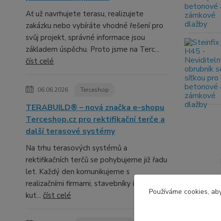
Ať už navrhujete terasu, realizujete
zakázku nebo vybíráte vhodné řešení pro
svůj projekt, správné informace jsou
základem úspěchu. Proto jsme na Terc...
číst celé
06.06.2026
Terceshop
TERABUILD® – nová značka e-shopu
Terceshop.cz pro rektifikační terče a
další terasové systémy
Na trhu terasových systémů a
rektifikačních terčů se pohybujeme již řadu
let. Každý den komunikujeme s
realizačními firmami, stavebníky i domácími
Používáme cookies, aby
kut...
číst celé