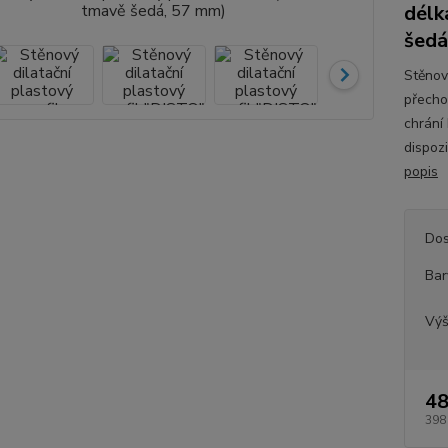
délk
šedá
Stěnový
přecho
chrání
dispoz
popis
Dos
Bar
Vý
48
398