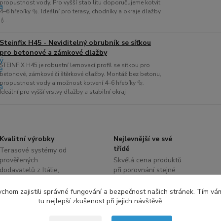
propustnost vody. Pro vyšší stabilitu doporučujeme kotvit
4–6 hřebíky 🔩. Ideální pro terasy, chodníky a okraje dlažby
💧.
Steinfix H45 - Neviditelný obrubník se síťkou
pro betonové a zámkové dlažby
STEINFIX H45 je robustní lemovací profil se síťkou pro
betonové, zámkové či štěrkové dlažby. Montáž bez betonu,
propustnost vody a možnost kotvení 4–6 hřebíky 🔩.
Ideální pro vyšší vrstvy dlažby a stabilní okraj
Kvalitní výrobky
Nejlevnější ve své
třídě
Terasové systémy od
prověřených
Skvělá cena produktů
dodavatelů z Itálie,
při porovnání stejné
Čech a Slovenska
nosnosti
chom zajistili správné fungování a bezpečnost našich stránek. Tím vá
tu nejlepší zkušenost při jejich návštěvě.