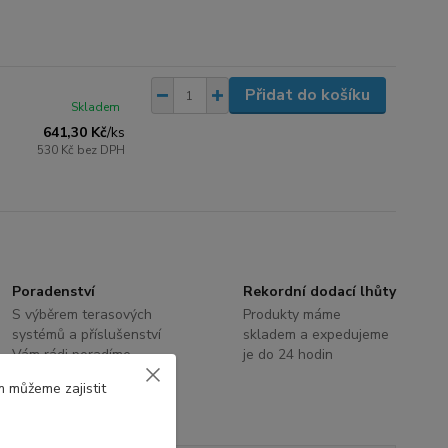
Přidat do košíku
Skladem
641,30 Kč
/
ks
530 Kč
bez DPH
Poradenství
Rekordní dodací lhůty
S výběrem terasových
Produkty máme
systémů a příslušenství
skladem a expedujeme
Vám rádi poradíme
je do 24 hodin
m můžeme zajistit