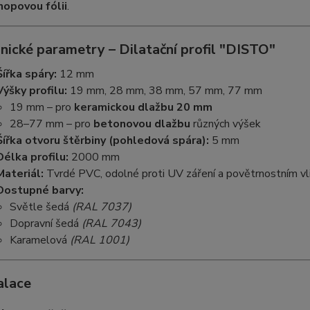
nopovou fólii
.
nické parametry – Dilatační profil "DISTO"
Šířka spáry:
12 mm
Výšky profilu:
19 mm, 28 mm, 38 mm, 57 mm, 77 mm
19 mm – pro
keramickou dlažbu 20 mm
28–77 mm – pro
betonovou dlažbu
různých výšek
Šířka otvoru štěrbiny (pohledová spára):
5 mm
Délka profilu:
2000 mm
Materiál:
Tvrdé PVC, odolné proti UV záření a povětrnostním v
Dostupné barvy:
Světle šedá
(RAL 7037)
Dopravní šedá
(RAL 7043)
Karamelová
(RAL 1001)
alace