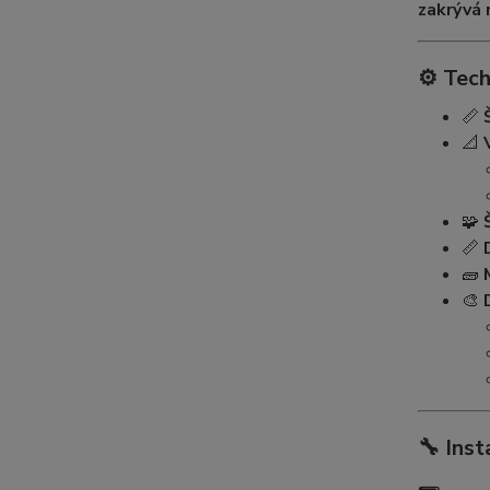
zakrývá 
⚙️
Tech
📏
📐
🧩
📏
🧱
🎨
🔧
Inst