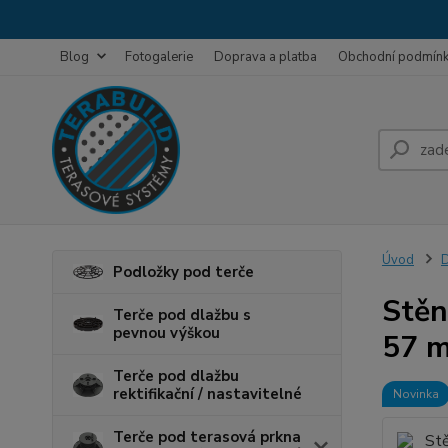
Blog
Fotogalerie
Doprava a platba
Obchodní podmín
Úvod
D
Podložky pod terče
Stěn
Terče pod dlažbu s
pevnou výškou
57 
Terče pod dlažbu
rektifikační / nastavitelné
Novinka
Terče pod terasová prkna