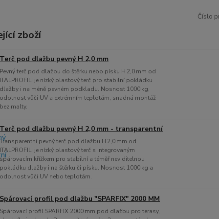
Číslo p
jící zboží
Terč pod dlažbu pevný H 2,0 mm
Pevný terč pod dlažbu do štěrku nebo písku H 2,0 mm od
ITALPROFILI je nízký plastový terč pro stabilní pokládku
dlažby i na méně pevném podkladu. Nosnost 1000 kg,
odolnost vůči UV a extrémním teplotám, snadná montáž
bez malty.
Terč pod dlažbu pevný H 2,0 mm - transparentní
Transparentní pevný terč pod dlažbu H 2,0 mm od
ITALPROFILI je nízký plastový terč s integrovaným
spárovacím křížkem pro stabilní a téměř neviditelnou
pokládku dlažby i na štěrku či písku. Nosnost 1000 kg a
odolnost vůči UV nebo teplotám.
Spárovací profil pod dlažbu "SPARFIX" 2000 MM
Spárovací profil SPARFIX 2000 mm pod dlažbu pro terasy,