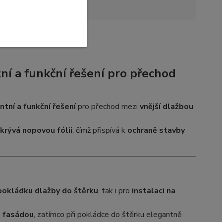
Hodnocení
4
ní a funkční řešení pro přechod
ntní a funkční řešení
pro přechod mezi
vnější dlažbou
krývá nopovou fólii
, čímž přispívá k
ochraně stavby
pokládku dlažby do štěrku
, tak i pro
instalaci na
a fasádou
, zatímco při pokládce do štěrku elegantně