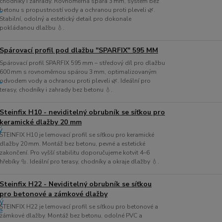
chodníky i zahrady. Rovnoměrná spára 3 mm, systém bez
betonu s propustností vody a ochranou proti pleveli 🌿.
Stabilní, odolný a estetický detail pro dokonale
pokládanou dlažbu 💧.
Spárovací profil pod dlažbu "SPARFIX" 595 MM
Spárovací profil SPARFIX 595 mm – středový díl pro dlažbu
600 mm s rovnoměrnou spárou 3 mm, optimalizovaným
odvodem vody a ochranou proti pleveli 🌿. Ideální pro
terasy, chodníky i zahrady bez betonu 💧.
Steinfix H10 - neviditelný obrubník se síťkou pro
keramické dlažby 20 mm
STEINFIX H10 je lemovací profil se síťkou pro keramické
dlažby 20 mm. Montáž bez betonu, pevné a estetické
zakončení. Pro vyšší stabilitu doporučujeme kotvit 4–6
hřebíky 🔩. Ideální pro terasy, chodníky a okraje dlažby 💧.
Steinfix H22 - Neviditelný obrubník se síťkou
pro betonové a zámkové dlažby
STEINFIX H22 je lemovací profil se síťkou pro betonové a
zámkové dlažby. Montáž bez betonu, odolné PVC a