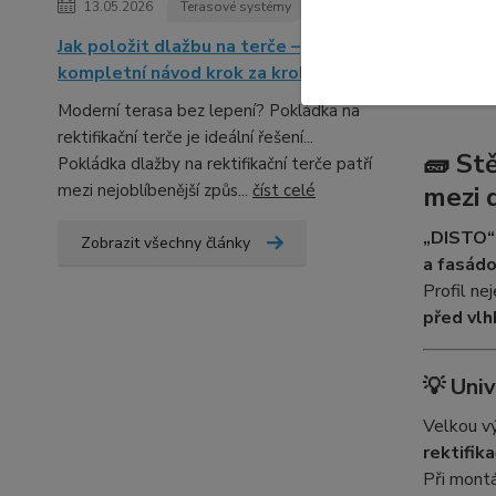
13.05.2026
Terasové systémy
Kompl
Jak položit dlažbu na terče –
kompletní návod krok za krokem
Komple
Moderní terasa bez lepení? Pokládka na
rektifikační terče je ideální řešení...
🧱
Stě
Pokládka dlažby na rektifikační terče patří
mezi nejoblíbenější způs...
číst celé
mezi 
„DISTO“
Zobrazit všechny články
a fasád
Profil ne
před vlh
💡
Univ
Velkou v
rektifika
Při montá