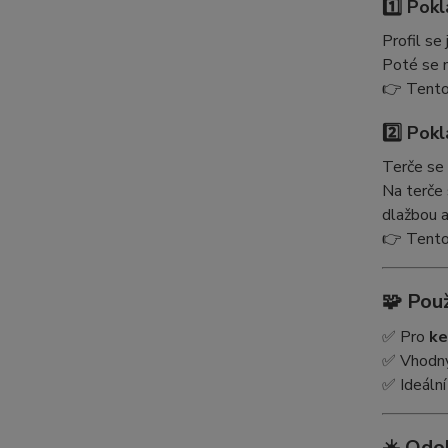
1️⃣ Pok
Profil s
Poté se 
👉 Tento
2️⃣ Pokl
Terče se
Na terče
dlažbou a
👉 Tento
🧩
Použ
✅ Pro
ke
✅ Vhodn
✅ Ideální
☀️
Odo