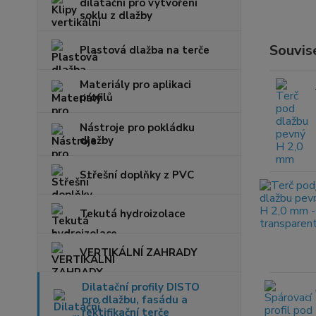
dilatační pro vytvoření
soklu z dlažby
Souvise
Plastová dlažba na terče
Materiály pro aplikaci
profilů
Nástroje pro pokládku
dlažby
Střešní doplňky z PVC
Tekutá hydroizolace
VERTIKÁLNÍ ZAHRADY
Dilatační profily DISTO
pro dlažbu, fasádu a
rektifikační terče