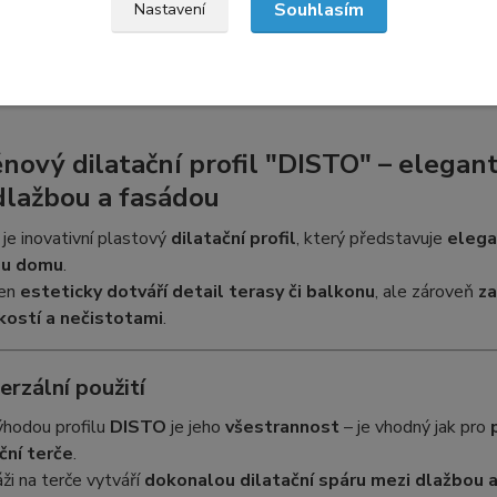
Souhlasím
Nastavení
etní specifikace
tní specifikace
nový dilatační profil "DISTO" – elegant
dlažbou a fasádou
je inovativní plastový
dilatační profil
, který představuje
elega
ou domu
.
jen
esteticky dotváří detail terasy či balkonu
, ale zároveň
za
kostí a nečistotami
.
erzální použití
ýhodou profilu
DISTO
je jeho
všestrannost
– je vhodný jak pro
ční terče
.
ži na terče vytváří
dokonalou dilatační spáru mezi dlažbou 