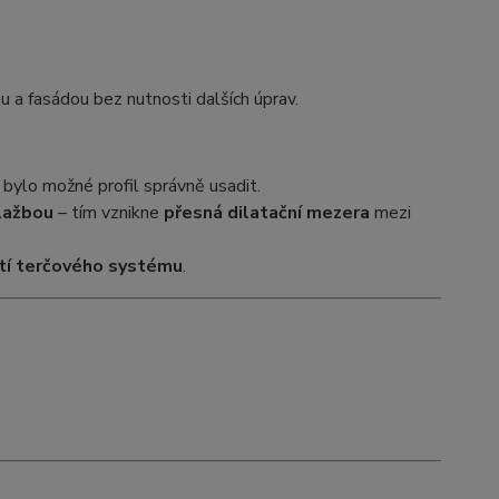
 a fasádou bez nutnosti dalších úprav.
y bylo možné profil správně usadit.
lažbou
– tím vznikne
přesná dilatační mezera
mezi
žití terčového systému
.