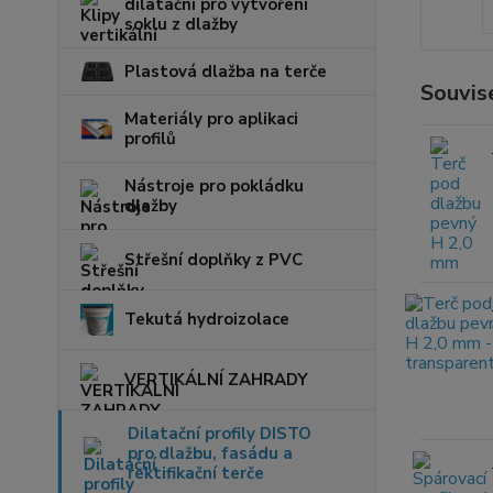
dilatační pro vytvoření
soklu z dlažby
Plastová dlažba na terče
Souvise
Materiály pro aplikaci
profilů
Nástroje pro pokládku
dlažby
Střešní doplňky z PVC
Tekutá hydroizolace
VERTIKÁLNÍ ZAHRADY
Dilatační profily DISTO
pro dlažbu, fasádu a
rektifikační terče