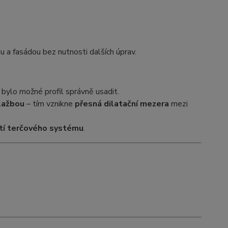
 a fasádou bez nutnosti dalších úprav.
y bylo možné profil správně usadit.
lažbou
– tím vznikne
přesná dilatační mezera
mezi
žití terčového systému
.