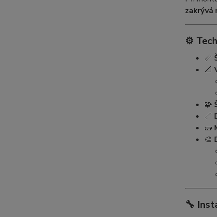
zakrývá 
⚙️
Tech
📏
📐
🧩
📏
🧱
🎨
🔧
Inst