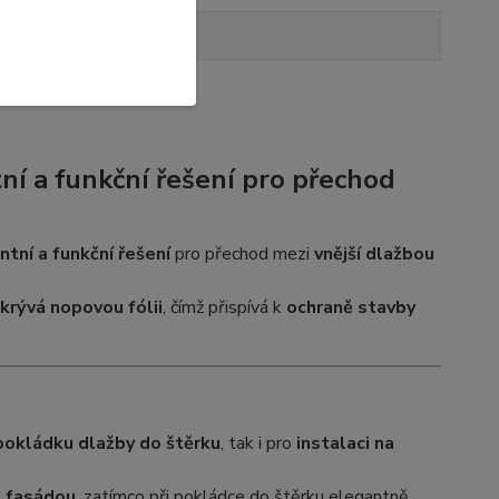
Hodnocení
4
ní a funkční řešení pro přechod
ntní a funkční řešení
pro přechod mezi
vnější dlažbou
krývá nopovou fólii
, čímž přispívá k
ochraně stavby
pokládku dlažby do štěrku
, tak i pro
instalaci na
a fasádou
, zatímco při pokládce do štěrku elegantně