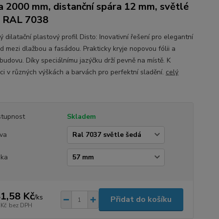
a 2000 mm, distanční spára 12 mm, světlé
 RAL 7038
 dilatační plastový profil Disto: Inovativní řešení pro elegantní
d mezi dlažbou a fasádou. Prakticky kryje nopovou fólii a
 budovu. Díky speciálnímu jazýčku drží pevně na místě. K
ici v různých výškách a barvách pro perfektní sladění.
celý
tupnost
Skladem
va
ška
1,58 Kč
/
ks
Přidat do košíku
 Kč
bez DPH