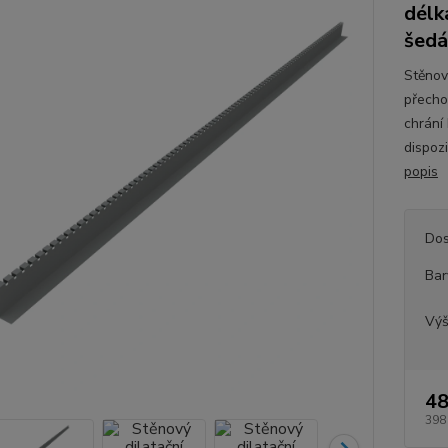
délk
šedá
Stěnový
přecho
chrání
dispoz
popis
Dos
Bar
Vý
48
398