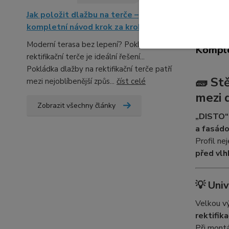
Jak položit dlažbu na terče –
Kompl
kompletní návod krok za krokem
Moderní terasa bez lepení? Pokládka na
Komple
rektifikační terče je ideální řešení...
Pokládka dlažby na rektifikační terče patří
🧱
Stě
mezi nejoblíbenější způs...
číst celé
mezi 
Zobrazit všechny články
„DISTO“
a fasád
Profil ne
před vlh
💡
Univ
Velkou v
rektifika
Při montá