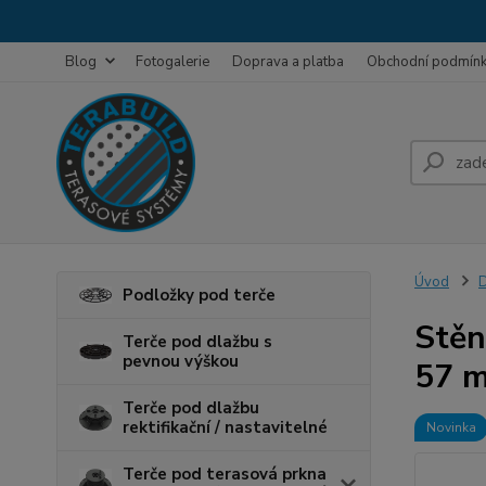
Blog
Fotogalerie
Doprava a platba
Obchodní podmín
Úvod
D
Podložky pod terče
Stěn
Terče pod dlažbu s
pevnou výškou
57 
Terče pod dlažbu
rektifikační / nastavitelné
Novinka
Terče pod terasová prkna