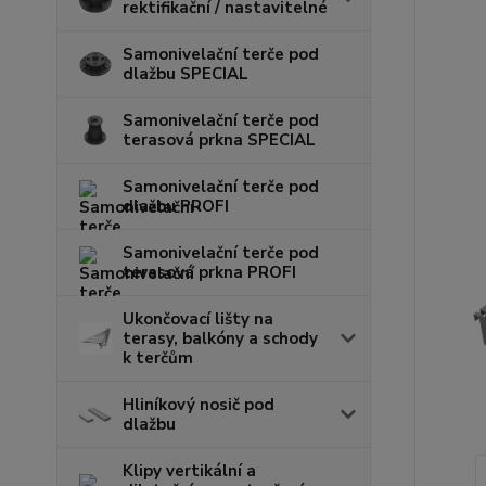
rektifikační / nastavitelné
Samonivelační terče pod
dlažbu SPECIAL
Samonivelační terče pod
terasová prkna SPECIAL
Samonivelační terče pod
dlažbu PROFI
Samonivelační terče pod
terasová prkna PROFI
Ukončovací lišty na
terasy, balkóny a schody
k terčům
Hliníkový nosič pod
dlažbu
Klipy vertikální a