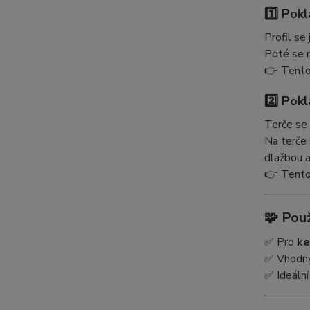
1️⃣ Pok
Profil s
Poté se 
👉 Tento
2️⃣ Pokl
Terče se
Na terče
dlažbou a
👉 Tento
🧩
Použ
✅ Pro
ke
✅ Vhodn
✅ Ideální