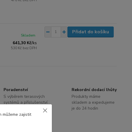
Přidat do košíku
Skladem
641,30 Kč
/
ks
530 Kč
bez DPH
Poradenství
Rekordní dodací lhůty
S výběrem terasových
Produkty máme
systémů a příslušenství
skladem a expedujeme
Vám rádi poradíme
je do 24 hodin
m můžeme zajistit