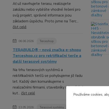
Ať už navrhujete terasu, realizujete
zakázku nebo vybíráte vhodné řešení pro
svůj projekt, správné informace jsou
základem úspěchu. Proto jsme na Terc...
číst celé
06.06.2026
Terceshop
TERABUILD® – nová značka e-shopu
Terceshop.cz pro rektifikační terče a
další terasové systémy
Na trhu terasových systémů a
rektifikačních terčů se pohybujeme již řadu
let. Každý den komunikujeme s
realizačními firmami, stavebníky i domácími
kut...
číst celé
Používáme cookies, aby
13.05.2026
Terasové systémy