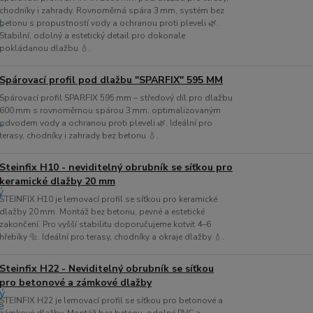
chodníky i zahrady. Rovnoměrná spára 3 mm, systém bez
betonu s propustností vody a ochranou proti pleveli 🌿.
Stabilní, odolný a estetický detail pro dokonale
pokládanou dlažbu 💧.
Spárovací profil pod dlažbu "SPARFIX" 595 MM
Spárovací profil SPARFIX 595 mm – středový díl pro dlažbu
600 mm s rovnoměrnou spárou 3 mm, optimalizovaným
odvodem vody a ochranou proti pleveli 🌿. Ideální pro
terasy, chodníky i zahrady bez betonu 💧.
Steinfix H10 - neviditelný obrubník se síťkou pro
keramické dlažby 20 mm
STEINFIX H10 je lemovací profil se síťkou pro keramické
dlažby 20 mm. Montáž bez betonu, pevné a estetické
zakončení. Pro vyšší stabilitu doporučujeme kotvit 4–6
hřebíky 🔩. Ideální pro terasy, chodníky a okraje dlažby 💧.
Steinfix H22 - Neviditelný obrubník se síťkou
pro betonové a zámkové dlažby
STEINFIX H22 je lemovací profil se síťkou pro betonové a
zámkové dlažby. Montáž bez betonu, odolné PVC a