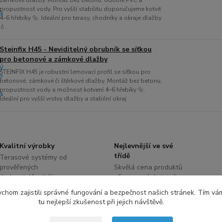
propustnost vody. Pro vyšší stabilitu doporučujeme kotvit
4–6 hřebíky 🔩. Ideální pro terasy, chodníky a okraje dlažby
💧.
Steinfix H45 - Neviditelný obrubník se síťkou
pro betonové a zámkové dlažby
STEINFIX H45 je robustní lemovací profil se síťkou pro
betonové, zámkové či štěrkové dlažby. Montáž bez betonu,
propustnost vody a možnost kotvení 4–6 hřebíky 🔩.
Ideální pro vyšší vrstvy dlažby a stabilní okraj
Kvalitní výrobky
Nejlevnější ve své
třídě
Terasové systémy od
prověřených
Skvělá cena produktů
dodavatelů z Itálie,
při porovnání stejné
Čech a Slovenska
nosnosti
chom zajistili správné fungování a bezpečnost našich stránek. Tím vá
tu nejlepší zkušenost při jejich návštěvě.