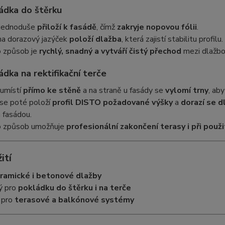
ládka do štěrku
e jednoduše
přiloží k fasádě
, čímž
zakryje nopovou fólii
.
na dorazový jazýček
položí dlažba
, která zajistí stabilitu profilu.
 způsob je
rychlý, snadný a vytváří čistý přechod
mezi dlažbou
ádka na rektifikační terče
 umístí
přímo ke stěně
a na straně u fasády se
vylomí trny
, ab
 se poté položí
profil DISTO požadované výšky
a
dorazí se d
 fasádou.
 způsob umožňuje
profesionální zakončení terasy i při pou
ití
ramické i betonové dlažby
ý pro
pokládku do štěrku i na terče
 pro
terasové a balkónové systémy