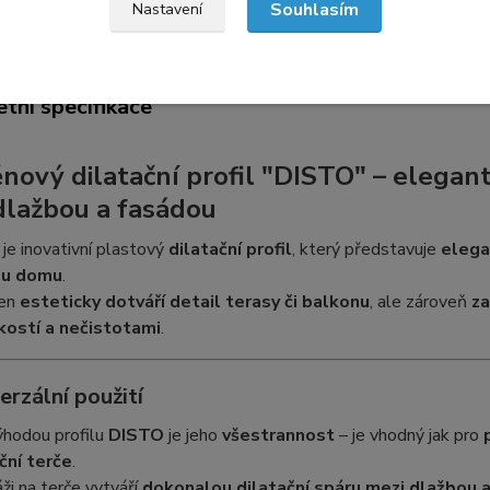
Souhlasím
Nastavení
etní specifikace
tní specifikace
nový dilatační profil "DISTO" – elegant
dlažbou a fasádou
je inovativní plastový
dilatační profil
, který představuje
elega
ou domu
.
jen
esteticky dotváří detail terasy či balkonu
, ale zároveň
za
kostí a nečistotami
.
erzální použití
ýhodou profilu
DISTO
je jeho
všestrannost
– je vhodný jak pro
ční terče
.
ži na terče vytváří
dokonalou dilatační spáru mezi dlažbou 