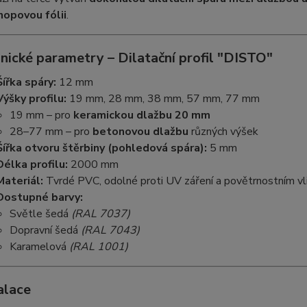
nopovou fólii
.
nické parametry – Dilatační profil "DISTO"
Šířka spáry:
12 mm
Výšky profilu:
19 mm, 28 mm, 38 mm, 57 mm, 77 mm
19 mm – pro
keramickou dlažbu 20 mm
28–77 mm – pro
betonovou dlažbu
různých výšek
Šířka otvoru štěrbiny (pohledová spára):
5 mm
Délka profilu:
2000 mm
Materiál:
Tvrdé PVC, odolné proti UV záření a povětrnostním v
Dostupné barvy:
Světle šedá
(RAL 7037)
Dopravní šedá
(RAL 7043)
Karamelová
(RAL 1001)
alace