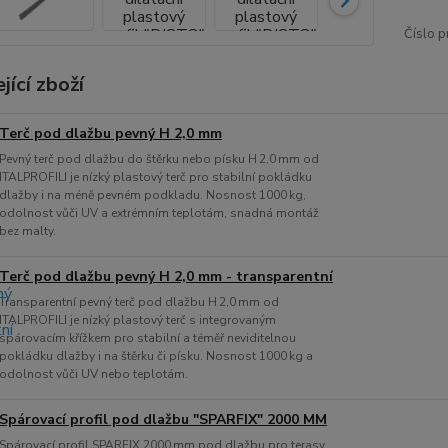
Číslo p
jící zboží
Terč pod dlažbu pevný H 2,0 mm
Pevný terč pod dlažbu do štěrku nebo písku H 2,0 mm od
ITALPROFILI je nízký plastový terč pro stabilní pokládku
dlažby i na méně pevném podkladu. Nosnost 1000 kg,
odolnost vůči UV a extrémním teplotám, snadná montáž
bez malty.
Terč pod dlažbu pevný H 2,0 mm - transparentní
Transparentní pevný terč pod dlažbu H 2,0 mm od
ITALPROFILI je nízký plastový terč s integrovaným
spárovacím křížkem pro stabilní a téměř neviditelnou
pokládku dlažby i na štěrku či písku. Nosnost 1000 kg a
odolnost vůči UV nebo teplotám.
Spárovací profil pod dlažbu "SPARFIX" 2000 MM
Spárovací profil SPARFIX 2000 mm pod dlažbu pro terasy,