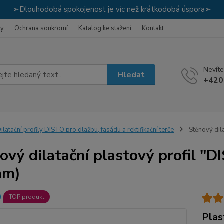
➢Dlouhodobá spokojenost je víc než krátkodobá úspora➢
ky
Ochrana soukromí
Katalog ke stažení
Kontakt
Nevíte
Hledat
+420
ilatační profily DISTO pro dlažbu, fasádu a rektifikační terče
Stěnový dila
ový dilatační plastový profil "D
mm)
TOP produkt
Plas