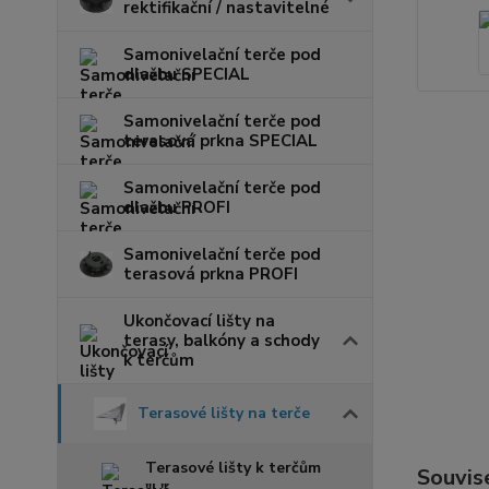
rektifikační / nastavitelné
Samonivelační terče pod
dlažbu SPECIAL
Samonivelační terče pod
terasová prkna SPECIAL
Samonivelační terče pod
dlažbu PROFI
Samonivelační terče pod
terasová prkna PROFI
Ukončovací lišty na
terasy, balkóny a schody
k terčům
Terasové lišty na terče
Terasové lišty k terčům
Souvise