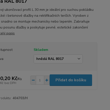
dá RAL 8017
vý ukončovací profil L 30 mm je ideální pro suchou pokládku
cké i betonové dlažby na rektifikačních terčích. Vyroben z
u, snadno se montuje mechanicky nebo lepením. Zabraňuje
u posunu dlažby a poskytuje pevné, estetické zakončení
celý popis
tupnost
Skladem
va
0,20 Kč
/
Ks
Přidat do košíku
 Kč
bez DPH
roduktu:
404703/H