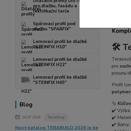
Dilatační profily DISTO
pro dlažbu, fasádu a
rektifikační terče
Kompl
Spárovací profil pod
dlažbu "SPARFIX"
Komple
Lemovací profil ke dlažbě
🛠️
T
"STEINFIX H10"
Terasový 
Lemovací profil ke dlažbě
"STEINFIX H22"
pro
such
posunu dl
Lemovací profil ke dlažbě
"STEINFIX H45"
Profil lz
polymer
🔩
Klíčo
Blog
✔️ Výška 
✔️ Materi
16.07.2026
Terceshop
✔️ Barvy:
Nový katalog TERABUILD 2026 je ke