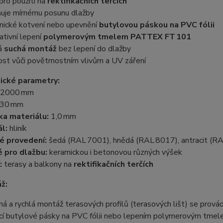
pro použití na
rektifikačních terčích
ňuje mírnému posunu dlažby
nické kotvení nebo upevnění
butylovou páskou na PVC fólii
ativní lepení
polymerovým tmelem PATTEX FT 101
á
suchá montáž
bez lepení do dlažby
st vůči povětrnostním vlivům a UV záření
ické parametry:
2000 mm
30 mm
ka materiálu:
1,0 mm
l:
hliník
é provedení:
šedá (RAL 7001), hnědá (RAL 8017), antracit (R
 pro dlažbu:
keramickou i betonovou různých výšek
:
terasy a balkony na
rektifikačních terčích
ž:
á a rychlá montáž terasových profilů (terasových lišt) se prov
cí butylové pásky na PVC fólii nebo lepením polymerovým tme