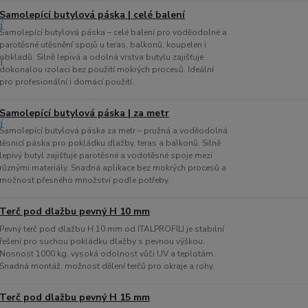
Samolepící butylová páska | celé balení
Samolepící butylová páska – celé balení pro voděodolné a
parotěsné utěsnění spojů u teras, balkonů, koupelen i
obkladů. Silně lepivá a odolná vrstva butylu zajišťuje
dokonalou izolaci bez použití mokrých procesů. Ideální
pro profesionální i domácí použití.
Samolepící butylová páska | za metr
Samolepící butylová páska za metr – pružná a voděodolná
těsnicí páska pro pokládku dlažby, teras a balkonů. Silně
lepivý butyl zajišťuje parotěsné a vodotěsné spoje mezi
různými materiály. Snadná aplikace bez mokrých procesů a
možnost přesného množství podle potřeby.
Terč pod dlažbu pevný H 10 mm
Pevný terč pod dlažbu H 10 mm od ITALPROFILI je stabilní
řešení pro suchou pokládku dlažby s pevnou výškou.
Nosnost 1000 kg, vysoká odolnost vůči UV a teplotám.
Snadná montáž, možnost dělení terčů pro okraje a rohy.
Terč pod dlažbu pevný H 15 mm