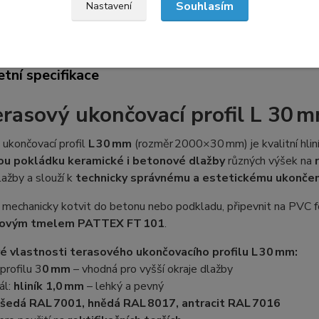
Souhlasím
Nastavení
etní specifikace
Hodnocení
11
Ke
tní specifikace
erasový ukončovací profil L 30 
ukončovací profil
L 30 mm
(rozměr 2000×30 mm) je kvalitní hlin
ou pokládku keramické i betonové dlažby
různých výšek na
ažby a slouží k
technicky správnému a estetickému ukončen
e mechanicky kotvit do betonu nebo podkladu, připevnit na PVC f
ovým tmelem PATTEX FT 101
.
vé vlastnosti terasového ukončovacího profilu L 30 mm:
profilu 3
0 mm
– vhodná pro vyšší okraje dlažby
ál:
hliník 1,0 mm
– lehký a pevný
šedá RAL 7001, hnědá RAL 8017, antracit RAL 7016