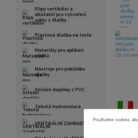
Klipy vertikální a
dilatační pro vytvoření
soklu z dlažby
Plastová dlažba na terče
Materiály pro aplikaci
profilů
Nástroje pro pokládku
dlažby
Střešní doplňky z PVC
Tekutá hydroizolace
Používáme cookies, aby
VERTIKÁLNÍ ZAHRADY