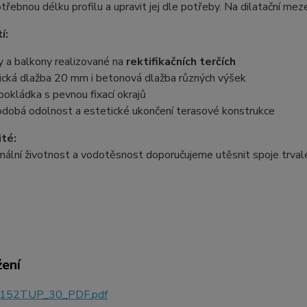
třebnou délku profilu a upravit jej dle potřeby. Na dilatační mez
í:
y a balkony realizované na
rektifikačních terčích
ická dlažba 20 mm i betonová dlažba různých výšek
pokládka s pevnou fixací okrajů
odobá odolnost a estetické ukončení terasové konstrukce
ité:
ální životnost a vodotěsnost doporučujeme utěsnit spoje trval
žení
152TUP_30_PDF.pdf