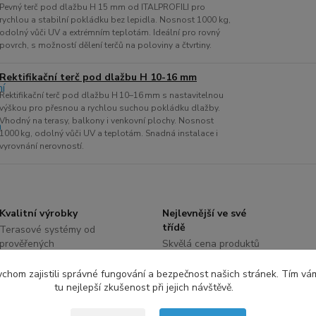
Pevný terč pod dlažbu H 15 mm od ITALPROFILI pro
rychlou a stabilní pokládku bez lepidla. Nosnost 1000 kg,
odolný vůči UV a extrémním teplotám. Ideální pro rovný
povrch, s možností dělení terčů na poloviny a čtvrtiny.
Rektifikační terč pod dlažbu H 10-16 mm
Rektifikační terč pod dlažbu H 10–16 mm s nastavitelnou
výškou pro přesnou a rychlou suchou pokládku dlažby.
Vhodný na terasy, balkony i venkovní plochy. Nosnost
1000 kg, odolný vůči UV a teplotám. Snadná instalace i
vyrovnání nerovností.
Kvalitní výrobky
Nejlevnější ve své
třídě
Terasové systémy od
prověřených
Skvělá cena produktů
dodavatelů z Itálie,
při porovnání stejné
Čech a Slovenska
nosnosti
chom zajistili správné fungování a bezpečnost našich stránek. Tím vá
tu nejlepší zkušenost při jejich návštěvě.