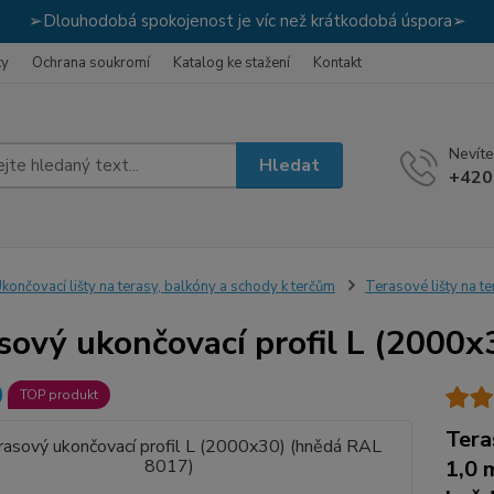
➢Dlouhodobá spokojenost je víc než krátkodobá úspora➢
ky
Ochrana soukromí
Katalog ke stažení
Kontakt
Nevíte
Hledat
+420
končovací lišty na terasy, balkóny a schody k terčům
Terasové lišty na t
sový ukončovací profil L (2000
TOP produkt
Tera
1,0 