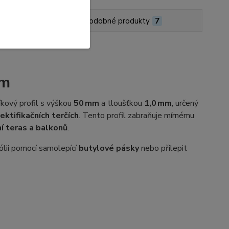
 stažení
Podobné produkty
7
mm
íkový profil s výškou
50 mm
a tloušťkou
1,0 mm
, určený
rektifikačních terčích
. Tento profil zabraňuje mírnému
í teras a balkonů
.
ólii pomocí samolepící
butylové pásky
nebo přilepit