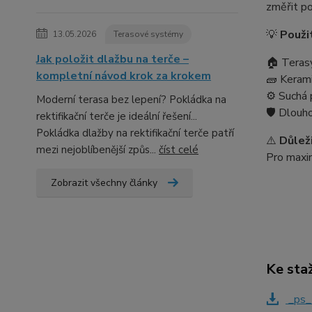
změřit po
💡
Použit
13.05.2026
Terasové systémy
Jak položit dlažbu na terče –
🏠 Teras
kompletní návod krok za krokem
🧱 Keram
⚙️ Suchá 
Moderní terasa bez lepení? Pokládka na
🛡️ Dlouh
rektifikační terče je ideální řešení...
Pokládka dlažby na rektifikační terče patří
⚠️
Důlež
mezi nejoblíbenější způs...
číst celé
Pro maxim
Zobrazit všechny články
Ke sta
_ps_