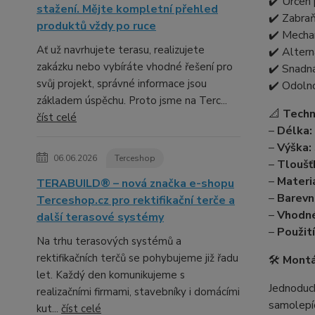
✔️ Určen 
stažení. Mějte kompletní přehled
✔️ Zabra
produktů vždy po ruce
✔️ Mecha
Ať už navrhujete terasu, realizujete
✔️ Altern
zakázku nebo vybíráte vhodné řešení pro
✔️ Snadn
svůj projekt, správné informace jsou
✔️ Odolno
základem úspěchu. Proto jsme na Terc...
📐
Techn
číst celé
–
Délka:
–
Výška:
06.06.2026
Terceshop
–
Tloušť
–
Materiá
TERABUILD® – nová značka e-shopu
–
Barevn
Terceshop.cz pro rektifikační terče a
–
Vhodné
další terasové systémy
–
Použití
Na trhu terasových systémů a
rektifikačních terčů se pohybujeme již řadu
🛠️
Montá
let. Každý den komunikujeme s
Jednoduch
realizačními firmami, stavebníky i domácími
samolepí
kut...
číst celé