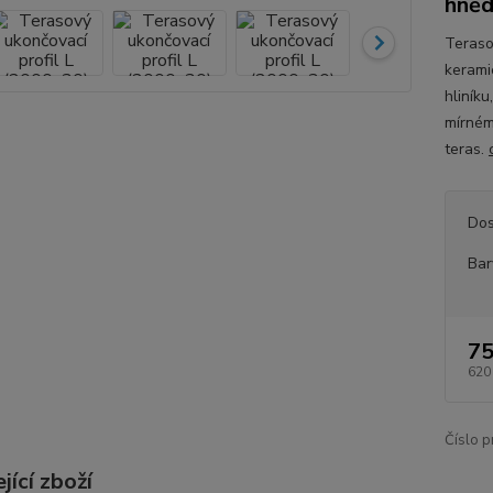
hně
Teraso
kerami
hliník
mírném
teras.
Dos
Bar
75
620
Číslo p
jící zboží