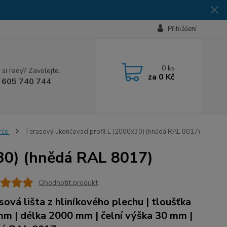
Přihlášení
0
ks
 si rady? Zavolejte.
za
0 Kč
 605 740 744
erče
Terasový ukončovací profil L (2000x30) (hnědá RAL 8017)
x30) (hnědá RAL 8017)
Ohodnotit produkt
sová lišta z hliníkového plechu | tloušťka
mm | délka 2000 mm | čelní výška 30 mm |