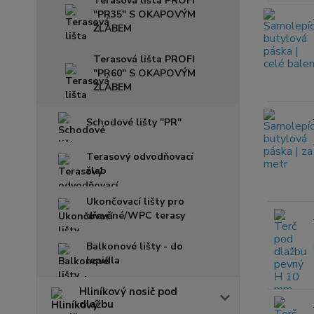
Terasová lišta PROFI
"PR35" S OKAPOVÝM
ŽLABEM
Terasová lišta PROFI
"PR60" S OKAPOVÝM
ŽLABEM
Schodové lišty "PR"
Terasový odvodňovací
žlab
Ukončovací lišty pro
dřevěné/WPC terasy
Balkonové lišty - do
lepidla
Hliníkový nosič pod
dlažbu