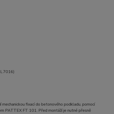
AL 7016)
ádí mechanickou fixací do betonového podkladu, pomocí
lem PATTEX FT 101. Před montáží je nutné přesně