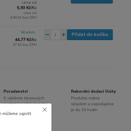
cena od
5,93 Kč
/
Ks
cena od
4,90 Kč
bez DPH
Skladem
Přidat do košíku
44,77 Kč
/
ks
37 Kč
bez DPH
Poradenství
Rekordní dodací lhůty
S výběrem terasových
Produkty máme
systémů a příslušenství
skladem a expedujeme
Vám rádi poradíme
je do 24 hodin
m můžeme zajistit