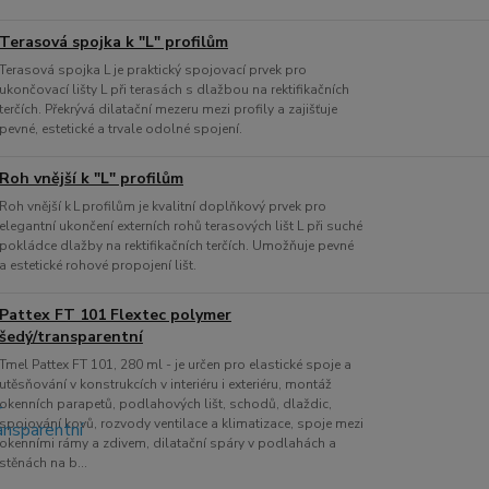
Terasová spojka k "L" profilům
Terasová spojka L je praktický spojovací prvek pro
ukončovací lišty L při terasách s dlažbou na rektifikačních
terčích. Překrývá dilatační mezeru mezi profily a zajišťuje
pevné, estetické a trvale odolné spojení.
Roh vnější k "L" profilům
Roh vnější k L profilům je kvalitní doplňkový prvek pro
elegantní ukončení externích rohů terasových lišt L při suché
pokládce dlažby na rektifikačních terčích. Umožňuje pevné
a estetické rohové propojení lišt.
Pattex FT 101 Flextec polymer
šedý/transparentní
Tmel Pattex FT 101, 280 ml - je určen pro elastické spoje a
utěsňování v konstrukcích v interiéru i exteriéru, montáž
okenních parapetů, podlahových lišt, schodů, dlaždic,
spojování kovů, rozvody ventilace a klimatizace, spoje mezi
okenními rámy a zdivem, dilatační spáry v podlahách a
stěnách na b...