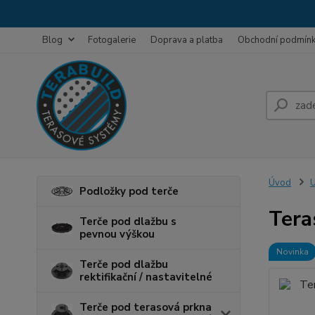
Blog
Fotogalerie
Doprava a platba
Obchodní podmín
Úvod
U
Podložky pod terče
Tera
Terče pod dlažbu s
pevnou výškou
Novinka
Terče pod dlažbu
rektifikační / nastavitelné
Terče pod terasová prkna