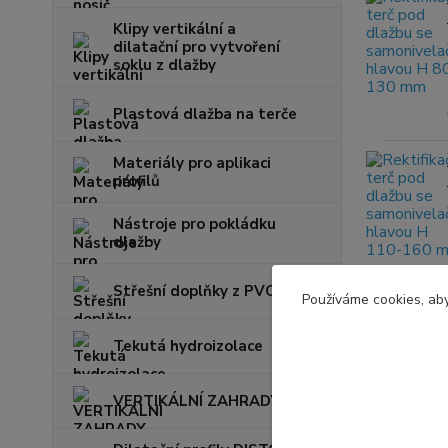
Klipy vertikální a
dilatační pro vytvoření
soklu z dlažby
Plastová dlažba na terče
Materiály pro aplikaci
profilů
Nástroje pro pokládku
dlažby
Střešní doplňky z PVC
Používáme cookies, aby
Tekutá hydroizolace
VERTIKÁLNÍ ZAHRADY