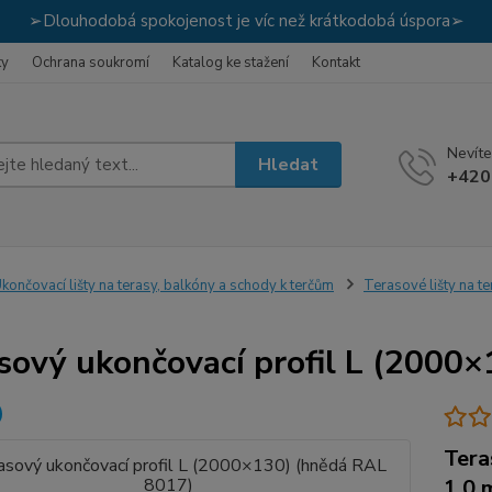
➢Dlouhodobá spokojenost je víc než krátkodobá úspora➢
ky
Ochrana soukromí
Katalog ke stažení
Kontakt
Nevíte
Hledat
+420
končovací lišty na terasy, balkóny a schody k terčům
Terasové lišty na t
sový ukončovací profil L (2000
Tera
1,0 