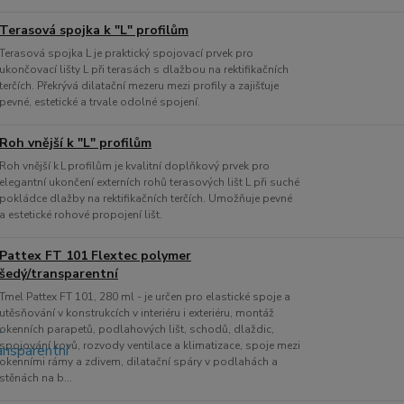
Terasová spojka k "L" profilům
Terasová spojka L je praktický spojovací prvek pro
ukončovací lišty L při terasách s dlažbou na rektifikačních
terčích. Překrývá dilatační mezeru mezi profily a zajišťuje
pevné, estetické a trvale odolné spojení.
Roh vnější k "L" profilům
Roh vnější k L profilům je kvalitní doplňkový prvek pro
elegantní ukončení externích rohů terasových lišt L při suché
pokládce dlažby na rektifikačních terčích. Umožňuje pevné
a estetické rohové propojení lišt.
Pattex FT 101 Flextec polymer
šedý/transparentní
Tmel Pattex FT 101, 280 ml - je určen pro elastické spoje a
utěsňování v konstrukcích v interiéru i exteriéru, montáž
okenních parapetů, podlahových lišt, schodů, dlaždic,
spojování kovů, rozvody ventilace a klimatizace, spoje mezi
okenními rámy a zdivem, dilatační spáry v podlahách a
stěnách na b...