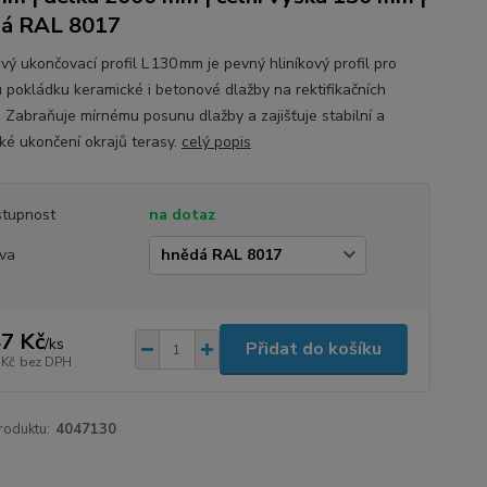
dá RAL 8017
ý ukončovací profil L 130 mm je pevný hliníkový profil pro
 pokládku keramické i betonové dlažby na rektifikačních
h. Zabraňuje mírnému posunu dlažby a zajišťuje stabilní a
cké ukončení okrajů terasy.
celý popis
tupnost
na dotaz
va
7 Kč
/
ks
Přidat do košíku
 Kč
bez DPH
roduktu:
4047130