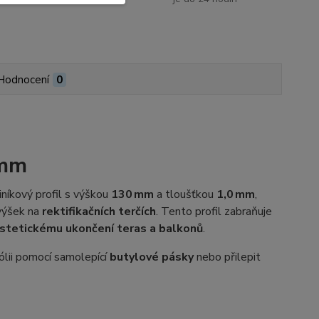
Hodnocení
0
 mm
íkový profil s výškou
130 mm
a tloušťkou
1,0 mm
,
výšek na
rektifikačních terčích
. Tento profil zabraňuje
estetickému ukončení teras a balkonů
.
ólii pomocí samolepící
butylové pásky
nebo přilepit