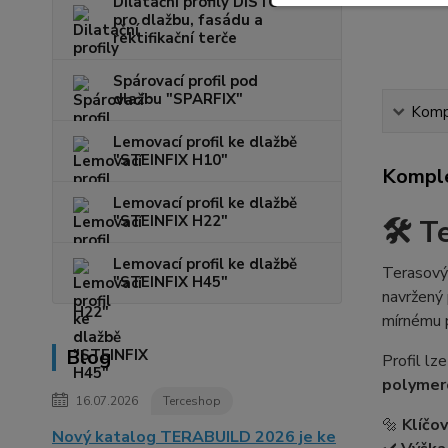
Dilatační profily DISTO
pro dlažbu, fasádu a
rektifikační terče
Spárovací profil pod
dlažbu "SPARFIX"
Kompl
Lemovací profil ke dlažbě
"STEINFIX H10"
Komple
Lemovací profil ke dlažbě
"STEINFIX H22"
🛠️
T
Lemovací profil ke dlažbě
Terasový 
"STEINFIX H45"
navržený
mírnému 
Blog
Profil lz
polymer
16.07.2026
Terceshop
🔩
Klíčo
Nový katalog TERABUILD 2026 je ke