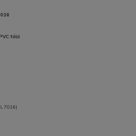
7016
PVC fólii
AL 7016)