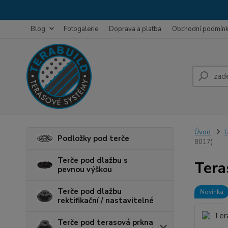
Blog
Fotogalerie
Doprava a platba
Obchodní podmín
Úvod
U
Podložky pod terče
8017)
Terče pod dlažbu s
Tera
pevnou výškou
Terče pod dlažbu
Novinka
rektifikační / nastavitelné
Terče pod terasová prkna