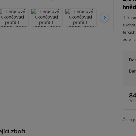
hně
Terasov
suchou
terčíc
esteti
Dos
Bar
84
700
Číslo p
jící zboží