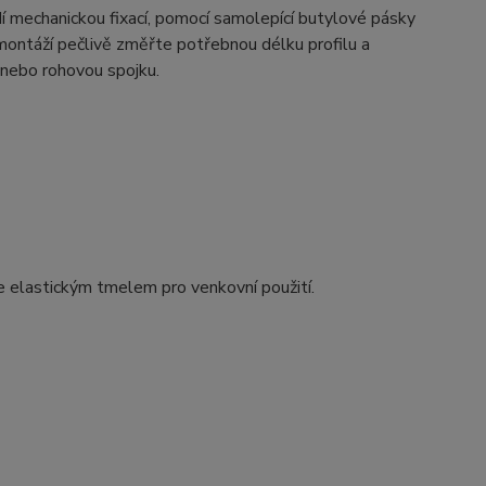
dí mechanickou fixací, pomocí samolepící butylové pásky
ntáží pečlivě změřte potřebnou délku profilu a
u nebo rohovou spojku.
e elastickým tmelem pro venkovní použití.