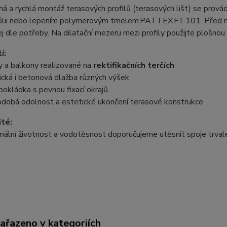
á a rychlá montáž terasových profilů (terasových lišt) se prová
ólii nebo lepením polymerovým tmelem PATTEX FT 101. Před mo
ej dle potřeby. Na dilatační mezeru mezi profily použijte plošno
í:
y a balkony realizované na
rektifikačních terčích
cká i betonová dlažba různých výšek
pokládka s pevnou fixací okrajů
odobá odolnost a estetické ukončení terasové konstrukce
ité:
ální životnost a vodotěsnost doporučujeme utěsnit spoje trval
zařazeno v kategoriích