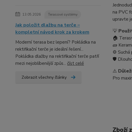
Jednoduch
na PVC f
13.05.2026
Terasové systémy
upravte j
Jak položit dlažbu na terče –
💡
Použit
kompletní návod krok za krokem
🏠 Teras
Moderní terasa bez lepení? Pokládka na
🧱 Kerami
rektifikační terče je ideální řešení...
⚙️ Suchá 
Pokládka dlažby na rektifikační terče patří
🛡️ Dlouh
mezi nejoblíbenější způs...
číst celé
⚠️
Důlež
Zobrazit všechny články
Pro maxim
Zboží 