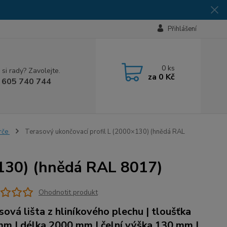
Přihlášení
0
ks
 si rady? Zavolejte.
za
0 Kč
 605 740 744
erče
Terasový ukončovací profil L (2000×130) (hnědá RAL
×130) (hnědá RAL 8017)
Ohodnotit produkt
sová lišta z hliníkového plechu | tloušťka
mm | délka 2000 mm | čelní výška 130 mm |