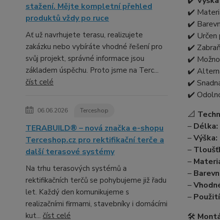
✔️
Výška
stažení. Mějte kompletní přehled
✔️ Materi
produktů vždy po ruce
✔️ Barev
Ať už navrhujete terasu, realizujete
✔️ Určen 
zakázku nebo vybíráte vhodné řešení pro
✔️ Zabra
svůj projekt, správné informace jsou
✔️ Možno
základem úspěchu. Proto jsme na Terc...
✔️ Altern
číst celé
✔️ Snadn
✔️ Odolno
06.06.2026
Terceshop
📐
Techn
–
Délka:
TERABUILD® – nová značka e-shopu
–
Výška:
Terceshop.cz pro rektifikační terče a
–
Tloušť
další terasové systémy
–
Materiá
Na trhu terasových systémů a
–
Barevn
rektifikačních terčů se pohybujeme již řadu
–
Vhodné
let. Každý den komunikujeme s
–
Použití
realizačními firmami, stavebníky i domácími
kut...
číst celé
🛠️
Montá