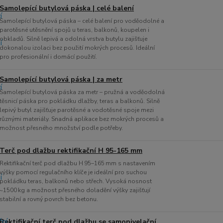
Samolepící butylová páska | celé balení
Samolepící butylová páska – celé balení pro voděodolné a
parotěsné utěsnění spojů u teras, balkonů, koupelen i
obkladů. Silně lepivá a odolná vrstva butylu zajišťuje
dokonalou izolaci bez použití mokrých procesů. Ideální
pro profesionální i domácí použití.
Samolepící butylová páska | za metr
Samolepící butylová páska za metr – pružná a voděodolná
těsnicí páska pro pokládku dlažby, teras a balkonů. Silně
lepivý butyl zajišťuje parotěsné a vodotěsné spoje mezi
různými materiály. Snadná aplikace bez mokrých procesů a
možnost přesného množství podle potřeby.
Terč pod dlažbu rektifikační H 95-165 mm
Rektifikační terč pod dlažbu H 95–165 mm s nastavením
výšky pomocí regulačního klíče je ideální pro suchou
pokládku teras, balkonů nebo střech. Vysoká nosnost
~1500 kg a možnost přesného doladění výšky zajišťují
stabilní a rovný povrch bez betonu.
Rektifikační terč pod dlažbu se samonivelační