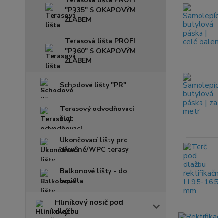
Terasová lišta PROFI
"PR35" S OKAPOVÝM
ŽLABEM
Terasová lišta PROFI
"PR60" S OKAPOVÝM
ŽLABEM
Schodové lišty "PR"
Terasový odvodňovací
žlab
Ukončovací lišty pro
dřevěné/WPC terasy
Balkonové lišty - do
lepidla
Hliníkový nosič pod
dlažbu