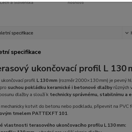
Čech a Slovenska
nosnosti
etní specifikace
tní specifikace
erasový ukončovací profil L 130
ukončovací profil
L 130 mm
(rozměr 2000×130 mm) je pevný hlin
 pro
suchou pokládku keramické i betonové dlažby
různých 
posunu dlažby a slouží k
technicky správnému, stabilnímu a 
e mechanicky kotvit do betonu nebo podkladu, připevnit na PVC f
ovým tmelem PATTEX FT 101
.
vé vlastnosti terasového ukončovacího profilu L 130 mm: