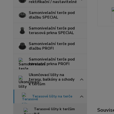
rektifikační / nastavitelné
Samonivelační terče pod
dlažbu SPECIAL
Samonivelační terče pod
terasová prkna SPECIAL
Samonivelační terče pod
dlažbu PROFI
Samonivelační terče pod
terasová prkna PROFI
Ukončovací lišty na
terasy, balkóny a schody
k terčům
Terasové lišty na terče
Terasové lišty k terčům
Souvise