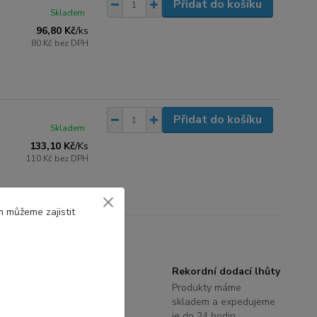
Přidat do košíku
Skladem
96,80 Kč
/
ks
80 Kč
bez DPH
Přidat do košíku
Skladem
133,10 Kč
/
Ks
110 Kč
bez DPH
m můžeme zajistit
Poradenství
Rekordní dodací lhůty
S výběrem terasových
Produkty máme
systémů a příslušenství
skladem a expedujeme
Vám rádi poradíme
je do 24 hodin