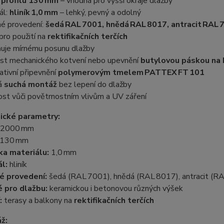
 profilu 130 mm
– vhodná pro vyšší okraje dlažby
ál:
hliník 1,0 mm
– lehký, pevný a odolný
né provedení:
šedá RAL 7001, hnědá RAL 8017, antracit RAL 
pro použití na
rektifikačních terčích
ňuje mírnému posunu dlažby
st mechanického kotvení nebo upevnění
butylovou páskou na 
ativní připevnění
polymerovým tmelem PATTEX FT 101
á
suchá montáž
bez lepení do dlažby
st vůči povětrnostním vlivům a UV záření
ické parametry:
2000 mm
130 mm
ka materiálu:
1,0 mm
l:
hliník
é provedení:
šedá (RAL 7001), hnědá (RAL 8017), antracit (R
 pro dlažbu:
keramickou i betonovou různých výšek
:
terasy a balkony na
rektifikačních terčích
ž: