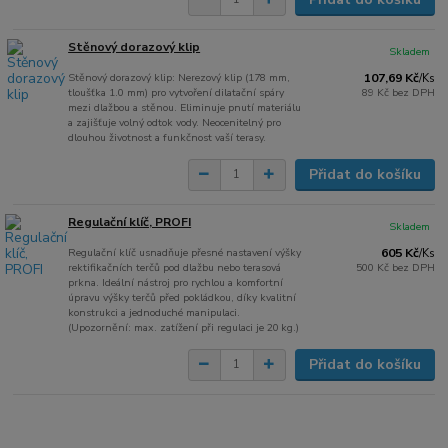
Stěnový dorazový klip
Skladem
Stěnový dorazový klip: Nerezový klip (178 mm,
107,69 Kč
/
Ks
tloušťka 1.0 mm) pro vytvoření dilatační spáry
89 Kč
bez DPH
mezi dlažbou a stěnou. Eliminuje pnutí materiálu
a zajišťuje volný odtok vody. Neocenitelný pro
dlouhou životnost a funkčnost vaší terasy.
Přidat do košíku
Regulační klíč, PROFI
Skladem
Regulační klíč usnadňuje přesné nastavení výšky
605 Kč
/
Ks
rektifikačních terčů pod dlažbu nebo terasová
500 Kč
bez DPH
prkna. Ideální nástroj pro rychlou a komfortní
úpravu výšky terčů před pokládkou, díky kvalitní
konstrukci a jednoduché manipulaci.
(Upozornění: max. zatížení při regulaci je 20 kg.)
Přidat do košíku