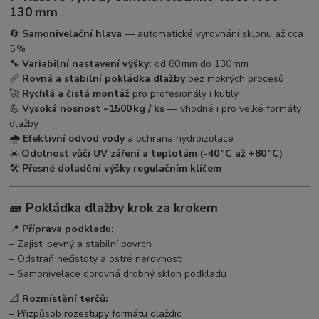
130 mm
🔄
Samonivelační hlava
— automatické vyrovnání sklonu až cca
5 %
🔧
Variabilní nastavení výšky:
od 80 mm do 130 mm
📏
Rovná a stabilní pokládka dlažby
bez mokrých procesů
🚀
Rychlá a čistá montáž
pro profesionály i kutily
💪
Vysoká nosnost ~1500 kg / ks
— vhodné i pro velké formáty
dlažby
🌧️
Efektivní odvod vody
a ochrana hydroizolace
☀️
Odolnost vůči UV záření a teplotám (-40 °C až +80 °C)
🛠️
Přesné doladění výšky regulačním klíčem
🧱 Pokládka dlažby krok za krokem
📍
Příprava podkladu:
– Zajisti pevný a stabilní povrch
– Odstraň nečistoty a ostré nerovnosti
– Samonivelace dorovná drobný sklon podkladu
📐
Rozmístění terčů:
– Přizpůsob rozestupy formátu dlaždic