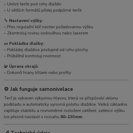
– Umísti terče pod rohy dlaždic
– U větších formátů přidej podpůrné terče
🔧
Nastavení výšky:
– Přes regulační klíč nastav požadovanou výšku
– Zkontroluj rovinu vodováhou nebo laserem
🧱
Pokládka dlažby:
– Pokládej dlaždice postupně od rohu plochy
– Průběžně kontroluj rovinnost
🧩
Úprava okrajů:
– Dokonči hrany lištami nebo profily
⚙️ Jak funguje samonivelace
Terč je vybaven výkyvnou hlavou, která se přizpůsobí sklonu
podkladu a automaticky vyrovná polohu dlaždice. Velká základna
zajišťuje stabilitu a rovnoměrné rozložení zatížení, zatímco výšku
lze přesně nastavit v rozsahu
80–130 mm
.