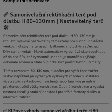
Kompletní specifikace
📏 Samonivelační rektifikační terč pod
dlažbu H 80–130 mm | Nastavitelný terč
🛠️
Samonivelační rektifikační terč pod dlažbu H 80–130 mm je
robustní výškově nastavitelný terč určený pro suchou pokládku
venkovní dlažby na terasách, balkonech i plochých střechách.
Díky samonivelační hlavě automaticky vyrovnává sklon podkladu
až do cca 5 %, což významně usnadňuje montáž a zajišťuje
dokonale rovnou a stabilní plochu bez použití betonu či malty.
Terč s rozsahem
80–130 mm
je ideální pro vyšší konstrukční
vrstvy, například při výrazných výškových rozdílech, instalaci
vícevrstvých skladbových systémů nebo tam, kde je nutné
překlenout větší výšky konstrukce. Odolná konstrukce a vysoká
nosnost zaručují stabilní podklad i pro těžké formáty dlažby a
intenzivní zatížení.
✅ Klíčové výhody samonivelačního terče H 80–