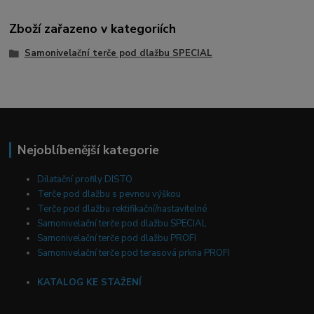
Zboží zařazeno v kategoriích
Samonivelační terče pod dlažbu SPECIAL
Nejoblíbenější kategorie
Dilatační profily DISTO
Terče pod dlažbu s pevnou výškou
Terče pod dlažbu rektifikační/nastavitelné
Samonivelační terče pod dlažbu SPECIAL
Samonivelační terče pod dlažbu PROFI
Samonivelační terče pod terasová prkna PROFI
KATALOG KE STAŽENÍ