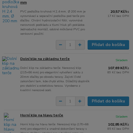
mm
PVC podložka kruhová H 2,4 mm, Ø 200 mm je
20,57 Kč
/
ks
vyrovnávací a separační podložka pod terče pro
17 Kč
bez DPH
dlažbu. Chrání hydroizolační fólii, vyrovnává
nerovnosti podkladu a tlumí hluk při pokládce.
Jednoduchá montáž, odolné měkčené PVC pro
venkovní použití.
Přidat do košíku
Dolní klip na základnu terče
Skladem
Dolní klip na základnu terče: Nerezový klip
107,69 Kč
/
Ks
(215×66 mm) pro elegantní vytvoření soklu z
89 Kč
bez DPH
20mm dlažby po obvodu terasy. Zajistí čisté
zakončení tam, kde chybí atika. Důležitý doplněk
pro stabilní a estetickou terasu. Vyrobeno z
kvalitní nerezové oceli.
Přidat do košíku
Horní klip na hlavu terče
Skladem
Horní klip na hlavu terče: Nerezový klip (170×66
102,85 Kč
/
Ks
mm) pro elegantní a snadné dokončení terasy s
85 Kč
bez DPH