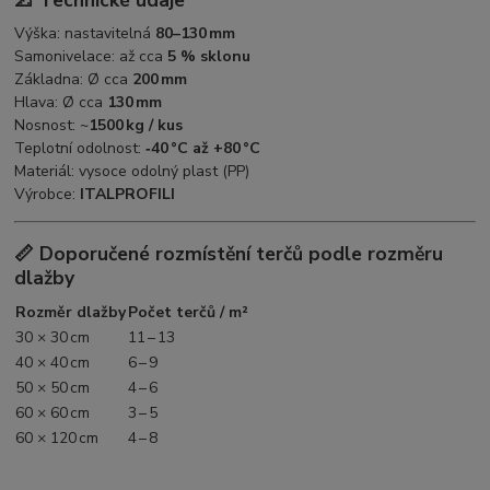
📐 Technické údaje
Výška: nastavitelná
80–130 mm
Samonivelace: až cca
5 % sklonu
Základna: Ø cca
200 mm
Hlava: Ø cca
130 mm
Nosnost: ~
1500 kg / kus
Teplotní odolnost:
‑40 °C až +80 °C
Materiál: vysoce odolný plast (PP)
Výrobce:
ITALPROFILI
📏 Doporučené rozmístění terčů podle rozměru
dlažby
Rozměr dlažby
Počet terčů / m²
30 × 30 cm
11 – 13
40 × 40 cm
6 – 9
50 × 50 cm
4 – 6
60 × 60 cm
3 – 5
60 × 120 cm
4 – 8