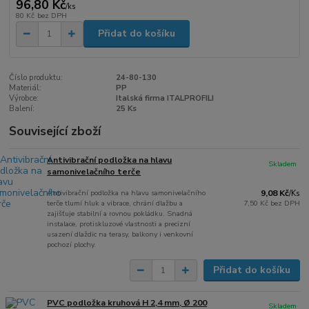
96,80 Kč
/
ks
80 Kč
bez DPH
Přidat do košíku
Číslo produktu:
24-80-130
Materiál:
PP
Výrobce:
Italská firma ITALPROFILI
Balení:
25 Ks
Související zboží
Antivibrační podložka na hlavu
Skladem
samonivelačního terče
Antivibrační podložka na hlavu samonivelačního
9,08 Kč
/
Ks
terče tlumí hluk a vibrace, chrání dlažbu a
7,50 Kč
bez DPH
zajišťuje stabilní a rovnou pokládku. Snadná
instalace, protiskluzové vlastnosti a precizní
usazení dlaždic na terasy, balkony i venkovní
pochozí plochy.
Přidat do košíku
PVC podložka kruhová H 2,4 mm, Ø 200
Skladem