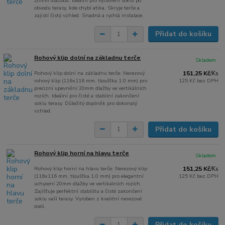
20mm dlažbou. Ideální pro vytvoření soklu po
obvodu terasy, kde chybí atika. Skryje terče a
zajistí čistý vzhled. Snadná a rychlá instalace.
Přidat do košíku
Rohový klip dolní na základnu terče
Skladem
Rohový klip dolní na základnu terče: Nerezový
151,25 Kč
/
Ks
rohový klip (116x116 mm, tloušťka 1.0 mm) pro
125 Kč
bez DPH
precizní upevnění 20mm dlažby ve vertikálních
rozích. Ideální pro čisté a stabilní zakončení
soklu terasy. Důležitý doplněk pro dokonalý
vzhled.
Přidat do košíku
Rohový klip horní na hlavu terče
Skladem
Rohový klip horní na hlavu terče: Nerezový klip
151,25 Kč
/
Ks
(116x116 mm, tloušťka 1.0 mm) pro elegantní
125 Kč
bez DPH
uchycení 20mm dlažby ve vertikálních rozích.
Zajišťuje perfektní stabilitu a čisté zakončení
soklu vaší terasy. Vyroben z kvalitní nerezové
oceli.
Přidat do košíku