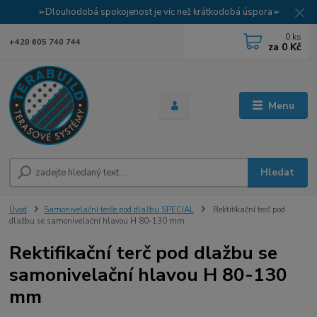
➢Dlouhodobá spokojenost je víc než krátkodobá úspora➢
0
ks
+420 605 740 744
za
0 Kč
Menu
Hledat
Úvod
Samonivelační terče pod dlažbu SPECIAL
Rektifikační terč pod
dlažbu se samonivelační hlavou H 80-130 mm
Rektifikační terč pod dlažbu se
samonivelační hlavou H 80-130
mm