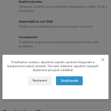
Kvalitní výrobky
Terasové systémy od prověřených dodavatelů z Itálie, Čech a
Slovenska
Nejlevnější ve své třídě
Skvělá cena produktů při porovnání stejné nosnosti
Poradenství
S výběrem terasových systémů a příslušenství Vám rádi
poradíme
Rekordní dodací lhůty
Produkty máme skladem a expedujeme je do 24 hodin
Používáme cookies, abychom zajistili správné fungování a
bezpečnost našich stránek. Tím vám můžeme zajistit tu nejlepší
zkušenost při jejich návštěvě.
Souhlasím
Nastavení
Kompletní specifikace
Hodnocení
6