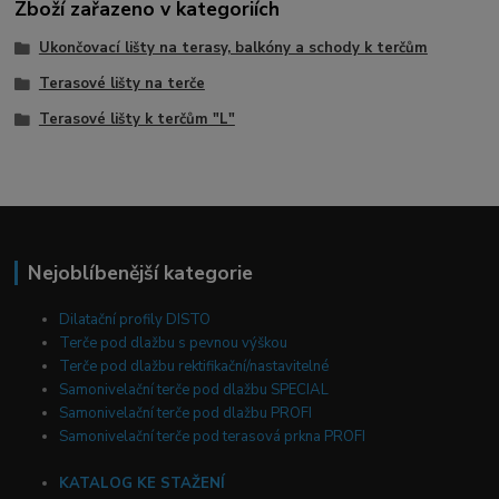
Zboží zařazeno v kategoriích
Ukončovací lišty na terasy, balkóny a schody k terčům
Terasové lišty na terče
Terasové lišty k terčům "L"
Nejoblíbenější kategorie
Dilatační profily DISTO
Terče pod dlažbu s pevnou výškou
Terče pod dlažbu rektifikační/nastavitelné
Samonivelační terče pod dlažbu SPECIAL
Samonivelační terče pod dlažbu PROFI
Samonivelační terče pod terasová prkna PROFI
KATALOG KE STAŽENÍ