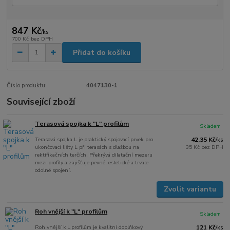
847 Kč
/
ks
700 Kč
bez DPH
Přidat do košíku
Číslo produktu:
4047130-1
Související zboží
Terasová spojka k "L" profilům
Skladem
Terasová spojka L je praktický spojovací prvek pro
42,35 Kč
/
ks
ukončovací lišty L při terasách s dlažbou na
35 Kč
bez DPH
rektifikačních terčích. Překrývá dilatační mezeru
mezi profily a zajišťuje pevné, estetické a trvale
odolné spojení.
Zvolit variantu
Roh vnější k "L" profilům
Skladem
Roh vnější k L profilům je kvalitní doplňkový
121 Kč
/
ks