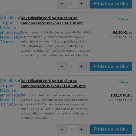
Přidat do košíku
Rektifikační terč pod dlažbu se
Skladem
samonivelační hlavou H 80-130 mm
Samonivelační rektifikační terč pod dlažbu H 80–
96,80 Kč
/
ks
130 mm umožňuje snadné nastavení výšky a
80 Kč
bez DPH
automatické vyrovnání sklonu podkladu až do
5 %. Ideální pro suchou pokládku dlažby na
terasách a balkonech. Zajišťuje stabilitu, vysokou
nosnost a rychlou montáž bez lepidel či betonu.
Přidat do košíku
Rektifikační terč pod dlažbu se
Skladem
samonivelační hlavou H 110-160 mm
Rektifikační terč pod dlažbu se samonivelační
133,10 Kč
/
Ks
hlavou H 110–160 mm nabízí vysokou stabilitu,
110 Kč
bez DPH
nosnost až 3000 kg a automatické vyrovnání
sklonu až 10 %. Ideální pro dlažbu na terče na
terasy, balkony, střechy i při vyšších výškových
rozdílech podkladu.
Přidat do košíku