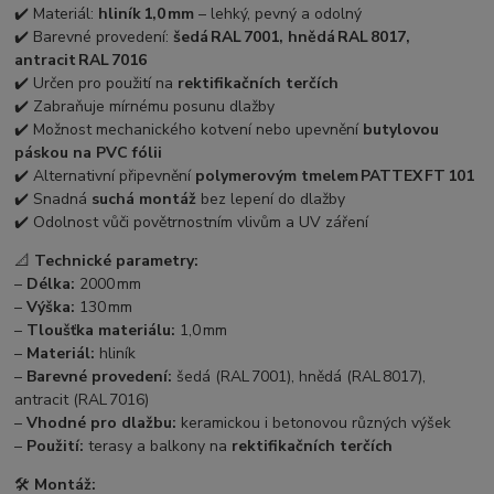
✔️ Materiál:
hliník 1,0 mm
– lehký, pevný a odolný
✔️ Barevné provedení:
šedá RAL 7001, hnědá RAL 8017,
antracit RAL 7016
✔️ Určen pro použití na
rektifikačních terčích
✔️ Zabraňuje mírnému posunu dlažby
✔️ Možnost mechanického kotvení nebo upevnění
butylovou
páskou na PVC fólii
✔️ Alternativní připevnění
polymerovým tmelem PATTEX FT 101
✔️ Snadná
suchá montáž
bez lepení do dlažby
✔️ Odolnost vůči povětrnostním vlivům a UV záření
📐
Technické parametry:
–
Délka:
2000 mm
–
Výška:
130 mm
–
Tloušťka materiálu:
1,0 mm
–
Materiál:
hliník
–
Barevné provedení:
šedá (RAL 7001), hnědá (RAL 8017),
antracit (RAL 7016)
–
Vhodné pro dlažbu:
keramickou i betonovou různých výšek
–
Použití:
terasy a balkony na
rektifikačních terčích
🛠️
Montáž: