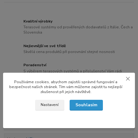
Kvalitní výrobky
Terasové systémy od prověřených dodavatelů z Itálie, Čech a
Slovenska
Nejlevnější ve své třídě
Skvělá cena produktů při porovnání stejné nosnosti
Poradenství
S výběrem terasových systémů a příslušenství Vám rádi
poradíme
Používáme cookies, abychom zajistili správné fungování a
bezpečnost našich stránek. Tím vám můžeme zajistit tu nejlepší
Rekordní dodací lhůty
zkušenost při jejich návštěvě.
Produkty máme skladem a expedujeme je do 24 hodin
Souhlasím
Nastavení
Kompletní specifikace