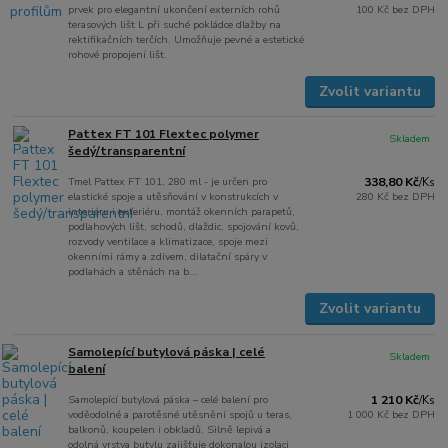
prvek pro elegantní ukončení externích rohů
100 Kč
bez DPH
terasových lišt L při suché pokládce dlažby na
rektifikačních terčích. Umožňuje pevné a estetické
rohové propojení lišt.
Zvolit variantu
Pattex FT 101 Flextec polymer
Skladem
šedý/transparentní
Tmel Pattex FT 101, 280 ml - je určen pro
338,80 Kč
/
Ks
elastické spoje a utěsňování v konstrukcích v
280 Kč
bez DPH
interiéru i exteriéru, montáž okenních parapetů,
podlahových lišt, schodů, dlaždic, spojování kovů,
rozvody ventilace a klimatizace, spoje mezi
okenními rámy a zdivem, dilatační spáry v
podlahách a stěnách na b...
Zvolit variantu
Samolepící butylová páska | celé
Skladem
balení
Samolepící butylová páska – celé balení pro
1 210 Kč
/
Ks
voděodolné a parotěsné utěsnění spojů u teras,
1 000 Kč
bez DPH
balkonů, koupelen i obkladů. Silně lepivá a
odolná vrstva butylu zajišťuje dokonalou izolaci