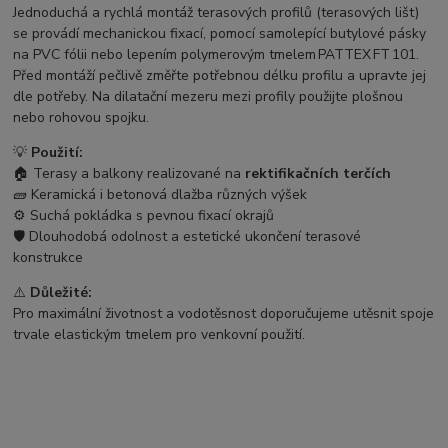
Jednoduchá a rychlá montáž terasových profilů (terasových lišt)
se provádí mechanickou fixací, pomocí samolepící butylové pásky
na PVC fólii nebo lepením polymerovým tmelem PATTEX FT 101.
Před montáží pečlivě změřte potřebnou délku profilu a upravte jej
dle potřeby. Na dilatační mezeru mezi profily použijte plošnou
nebo rohovou spojku.
💡
Použití:
🏠 Terasy a balkony realizované na
rektifikačních terčích
🧱 Keramická i betonová dlažba různých výšek
⚙️ Suchá pokládka s pevnou fixací okrajů
🛡️ Dlouhodobá odolnost a estetické ukončení terasové
konstrukce
⚠️
Důležité:
Pro maximální životnost a vodotěsnost doporučujeme utěsnit spoje
trvale elastickým tmelem pro venkovní použití.