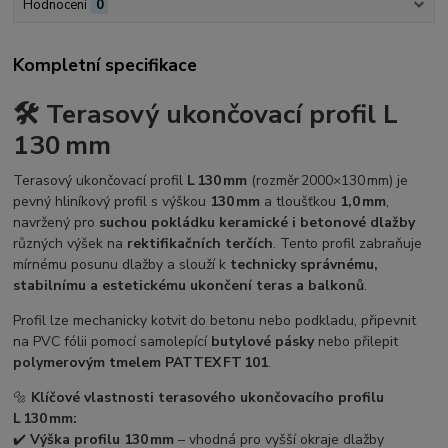
Hodnocení
0
Kompletní specifikace
🛠️
Terasový ukončovací profil L
130 mm
Terasový ukončovací profil
L 130 mm
(rozměr 2000×130 mm) je
pevný hliníkový profil s výškou
130 mm
a tloušťkou
1,0 mm
,
navržený pro
suchou pokládku keramické i betonové dlažby
různých výšek na
rektifikačních terčích
. Tento profil zabraňuje
mírnému posunu dlažby a slouží k
technicky správnému,
stabilnímu a estetickému ukončení teras a balkonů
.
Profil lze mechanicky kotvit do betonu nebo podkladu, připevnit
na PVC fólii pomocí samolepící
butylové pásky
nebo přilepit
polymerovým tmelem PATTEX FT 101
.
🔩
Klíčové vlastnosti terasového ukončovacího profilu
L 130 mm:
✔️
Výška profilu 130 mm
– vhodná pro vyšší okraje dlažby