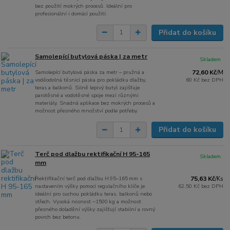
bez použití mokrých procesů. Ideální pro
profesionální i domácí použití.
Přidat do košíku
Samolepící butylová páska | za metr
Skladem
Samolepící butylová páska za metr – pružná a
72,60 Kč
/
M
voděodolná těsnicí páska pro pokládku dlažby,
60 Kč
bez DPH
teras a balkonů. Silně lepivý butyl zajišťuje
parotěsné a vodotěsné spoje mezi různými
materiály. Snadná aplikace bez mokrých procesů a
možnost přesného množství podle potřeby.
Přidat do košíku
Terč pod dlažbu rektifikační H 95-165
Skladem
mm
Rektifikační terč pod dlažbu H 95–165 mm s
75,63 Kč
/
Ks
nastavením výšky pomocí regulačního klíče je
62,50 Kč
bez DPH
ideální pro suchou pokládku teras, balkonů nebo
střech. Vysoká nosnost ~1500 kg a možnost
přesného doladění výšky zajišťují stabilní a rovný
povrch bez betonu.