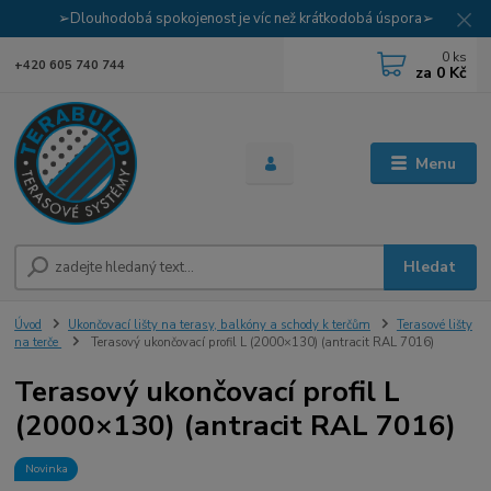
➢Dlouhodobá spokojenost je víc než krátkodobá úspora➢
0
ks
+420 605 740 744
za
0 Kč
Menu
Hledat
Úvod
Ukončovací lišty na terasy, balkóny a schody k terčům
Terasové lišty
na terče
Terasový ukončovací profil L (2000×130) (antracit RAL 7016)
Terasový ukončovací profil L
(2000×130) (antracit RAL 7016)
Novinka