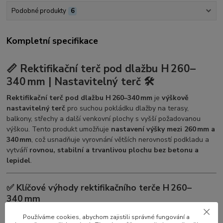
Podobné produkty
6
Kompletní specifikace
📏 Rektifikační terč pod dlažbu H 260–
340 mm | Nastavitelný terč 🛠️
Rektifikační terč pod dlažbu H 260–340 mm
je
výškově
nastavitelný terč
pro suchou pokládku dlažby na terasy,
balkony, střechy a další venkovní plochy s vyšší požadovanou
výškou. Tento produkt umožňuje
nastavení výšky mezi 260 mm a
340 mm
, což usnadňuje vyrovnání větších nerovností podkladu a
vytváří
rovnou, stabilní a trvanlivou plochu bez betonu a
lepidel
.
✅ Klíčové výhody rektifikačního terče H 260–
340 mm
🔧
Velký rozsah nastavení výšky:
260 mm až 340 mm —
Používáme cookies, abychom zajistili správné fungování a