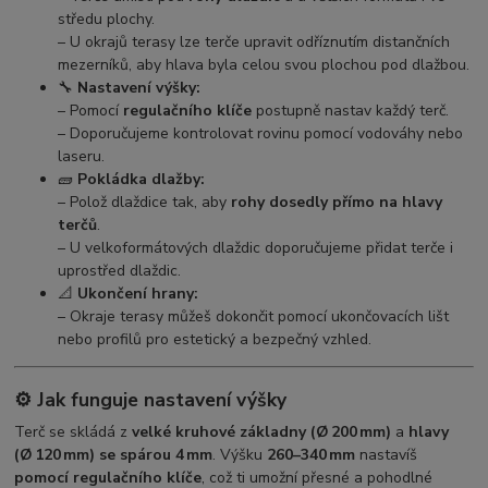
středu plochy.
– U okrajů terasy lze terče upravit odříznutím distančních
mezerníků, aby hlava byla celou svou plochou pod dlažbou.
🔧
Nastavení výšky:
– Pomocí
regulačního klíče
postupně nastav každý terč.
– Doporučujeme kontrolovat rovinu pomocí vodováhy nebo
laseru.
🧱
Pokládka dlažby:
– Polož dlaždice tak, aby
rohy dosedly přímo na hlavy
terčů
.
– U velkoformátových dlaždic doporučujeme přidat terče i
uprostřed dlaždic.
📐
Ukončení hrany:
– Okraje terasy můžeš dokončit pomocí ukončovacích lišt
nebo profilů pro estetický a bezpečný vzhled.
⚙️ Jak funguje nastavení výšky
Terč se skládá z
velké kruhové základny (Ø 200 mm)
a
hlavy
(Ø 120 mm) se spárou 4 mm
. Výšku
260–340 mm
nastavíš
pomocí regulačního klíče
, což ti umožní přesné a pohodlné