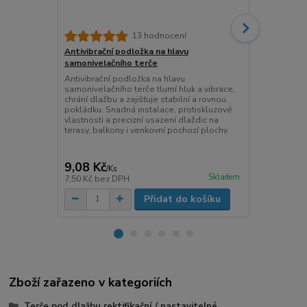
13 hodnocení
Antivibrační podložka na hlavu
Korektor sk
samonivelačního terče
rektifikační
Antivibrační podložka na hlavu
Korektor skl
samonivelačního terče tlumí hluk a vibrace,
ideální pro 
chrání dlažbu a zajišťuje stabilní a rovnou
balkonech. Z
pokládku. Snadná instalace, protiskluzové
dlažbu při pou
vlastnosti a precizní usazení dlaždic na
Kompenzuje 
terasy, balkony i venkovní pochozí plochy.
větší sklony
mm. Klíčový 
dlažby.
9,08 Kč
27,83 Kč
/
Ks
Skladem
7,50 Kč
bez DPH
23 Kč
bez D
Přidat do košíku
Zboží zařazeno v kategoriích
Terče pod dlažbu rektifikační / nastavitelné