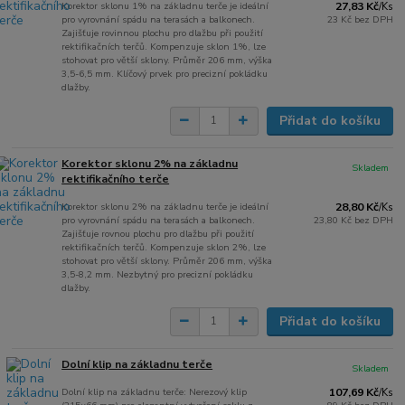
Korektor sklonu 1% na základnu terče je ideální
27,83 Kč
/
Ks
pro vyrovnání spádu na terasách a balkonech.
23 Kč
bez DPH
Zajišťuje rovinnou plochu pro dlažbu při použití
rektifikačních terčů. Kompenzuje sklon 1%, lze
stohovat pro větší sklony. Průměr 206 mm, výška
3,5-6,5 mm. Klíčový prvek pro precizní pokládku
dlažby.
Přidat do košíku
Korektor sklonu 2% na základnu
Skladem
rektifikačního terče
Korektor sklonu 2% na základnu terče je ideální
28,80 Kč
/
Ks
pro vyrovnání spádu na terasách a balkonech.
23,80 Kč
bez DPH
Zajišťuje rovnou plochu pro dlažbu při použití
rektifikačních terčů. Kompenzuje sklon 2%, lze
stohovat pro větší sklony. Průměr 206 mm, výška
3,5-8,2 mm. Nezbytný pro precizní pokládku
dlažby.
Přidat do košíku
Dolní klip na základnu terče
Skladem
Dolní klip na základnu terče: Nerezový klip
107,69 Kč
/
Ks