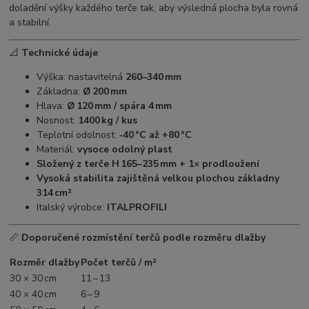
doladění výšky každého terče tak, aby výsledná plocha byla rovná
a stabilní.
📐
Technické údaje
Výška: nastavitelná
260–340 mm
Základna:
Ø 200 mm
Hlava:
Ø 120 mm / spára 4 mm
Nosnost:
1400 kg / kus
Teplotní odolnost:
‑40 °C až +80 °C
Materiál:
vysoce odolný plast
Složený z terče H 165–235 mm + 1× prodloužení
Vysoká stabilita zajištěná velkou plochou základny
314 cm²
Italský výrobce:
ITALPROFILI
📏
Doporučené rozmístění terčů podle rozměru dlažby
Rozměr dlažby
Počet terčů / m²
30 × 30 cm
11 – 13
40 × 40 cm
6 – 9