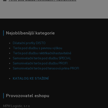
Nejoblíbenější kategorie
Dilatační profily DISTO
Terče pod dlažbu s pevnou výškou
Terče pod dlažbu rektifikační/nastavitelné
Samonivelační terče pod dlažbu SPECIAL
Samonivelační terče pod dlažbu PROFI
Samonivelační terče pod terasová prkna PROFI
KATALOG KE STAŽENÍ
Provozovatel eshopu
MPM Logistic, s.r.o