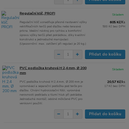
Regulační klíč, PROFI
Skladem
Regulační klíč usnadňuje přesné nastavení výšky
605 Kč
/
Ks
rektifikačních terčů pod dlažbu nebo terasová
500 Kč
bez DPH
prkna. Ideální nástroj pro rychlou a komfortní
úpravu výšky terčů před pokládkou, díky kvalitní
konstrukci a jednoduché manipulaci.
(Upozornění: max. zatížení při regulaci je 20 kg.)
Přidat do košíku
PVC podložka kruhová H 2,4 mm, Ø 200
Skladem
mm
PVC podložka kruhová H 2,4 mm, Ø 200 mm je
20,57 Kč
/
ks
vyrovnávací a separační podložka pod terče pro
17 Kč
bez DPH
dlažbu. Chrání hydroizolační fólii, vyrovnává
nerovnosti podkladu a tlumí hluk při pokládce.
Jednoduchá montáž, odolné měkčené PVC pro
venkovní použití.
Přidat do košíku