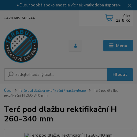
➢Dlouhodobá spokojenost je víc než krátkodobá úspora➢
0
ks
+420 605 740 744
za
0 Kč
Menu
Hledat
Úvod
Terče pod dlažbu rektifikační / nastavitelné
Terč pod dlažbu
rektifikační H 260-340 mm
Terč pod dlažbu rektifikační H
260-340 mm