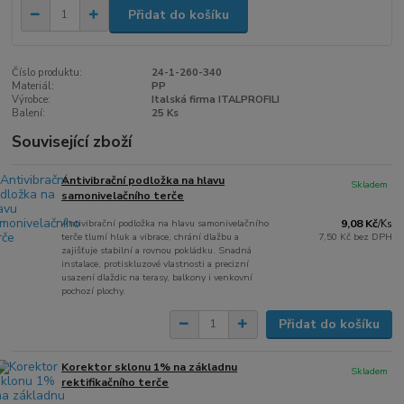
Přidat do košíku
Číslo produktu:
24-1-260-340
Materiál:
PP
Výrobce:
Italská firma ITALPROFILI
Balení:
25 Ks
Související zboží
Antivibrační podložka na hlavu
Skladem
samonivelačního terče
Antivibrační podložka na hlavu samonivelačního
9,08 Kč
/
Ks
terče tlumí hluk a vibrace, chrání dlažbu a
7,50 Kč
bez DPH
zajišťuje stabilní a rovnou pokládku. Snadná
instalace, protiskluzové vlastnosti a precizní
usazení dlaždic na terasy, balkony i venkovní
pochozí plochy.
Přidat do košíku
Korektor sklonu 1% na základnu
Skladem
rektifikačního terče