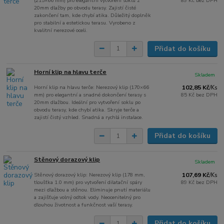
(215×66 mm) pro elegantní vytvoření soklu z
89 Kč
bez DPH
20mm dlažby po obvodu terasy. Zajistí čisté
zakončení tam, kde chybí atika. Důležitý doplněk
pro stabilní a estetickou terasu. Vyrobeno z
kvalitní nerezové oceli.
Přidat do košíku
Horní klip na hlavu terče
Skladem
Horní klip na hlavu terče: Nerezový klip (170×66
102,85 Kč
/
Ks
mm) pro elegantní a snadné dokončení terasy s
85 Kč
bez DPH
20mm dlažbou. Ideální pro vytvoření soklu po
obvodu terasy, kde chybí atika. Skryje terče a
zajistí čistý vzhled. Snadná a rychlá instalace.
Přidat do košíku
Stěnový dorazový klip
Skladem
Stěnový dorazový klip: Nerezový klip (178 mm,
107,69 Kč
/
Ks
tloušťka 1.0 mm) pro vytvoření dilatační spáry
89 Kč
bez DPH
mezi dlažbou a stěnou. Eliminuje pnutí materiálu
a zajišťuje volný odtok vody. Neocenitelný pro
dlouhou životnost a funkčnost vaší terasy.
Přidat do košíku