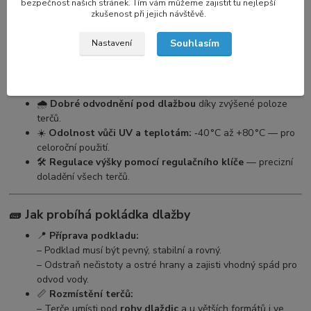
ideální pro vyšší konstrukce teras.
bezpečnost našich stránek. Tím vám můžeme zajistit tu nejlepší
zkušenost při jejich návštěvě.
📏
Stabilní a rovná pokládka
bez mokrých procesů —
suchá a čistá instalace.
Souhlasím
Nastavení
🚀
Snadná montáž i u větších projektů
– ideální řešení
pro profesionály i kutily.
💪
Vysoká nosnost 1400 kg / kus
– spolehlivě unese i
těžkou dlažbu.
🌧️
Dobré odvodnění pod dlažbou
díky zvýšené poloze
terčů.
☀️
Odolnost vůči UV a teplotám:
‑40 °C až +80 °C — pro
celoroční použití.
🛠️
Regulace výšky pomocí regulačního klíče
— precizní
doladění všech terčů.
🧱 Jak probíhá pokládka dlažby
📍
Příprava podkladu:
– Podklad musí být pevný, stabilní a rovný.
– Odstraň nečistoty a ostré hrany a zajisti vhodný spád pro
odvod vody.
📏
Rozmístění terčů:
– Terče umísti pod
rohy dlaždic
a u větších formátů i ve