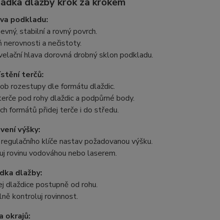
ládka dlažby krok za krokem
ava podkladu:
pevný, stabilní a rovný povrch.
 nerovnosti a nečistoty.
elační hlava dorovná drobný sklon podkladu.
stění terčů:
ob rozestupy dle formátu dlaždic.
terče pod rohy dlaždic a podpůrné body.
ch formátů přidej terče i do středu.
vení výšky:
regulačního klíče nastav požadovanou výšku.
uj rovinu vodováhou nebo laserem.
dka dlažby:
j dlaždice postupně od rohu.
lně kontroluj rovinnost.
a okrajů: