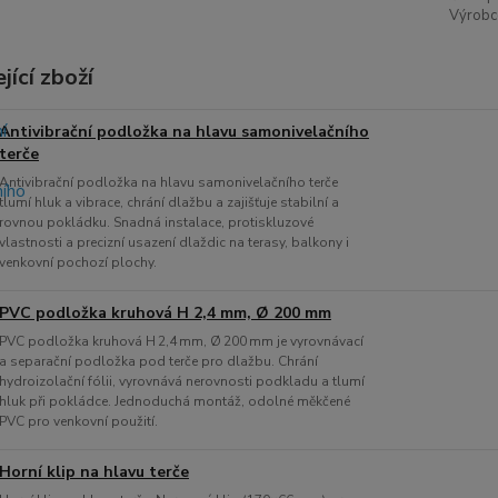
Výrobc
jící zboží
Antivibrační podložka na hlavu samonivelačního
terče
Antivibrační podložka na hlavu samonivelačního terče
tlumí hluk a vibrace, chrání dlažbu a zajišťuje stabilní a
rovnou pokládku. Snadná instalace, protiskluzové
vlastnosti a precizní usazení dlaždic na terasy, balkony i
venkovní pochozí plochy.
PVC podložka kruhová H 2,4 mm, Ø 200 mm
PVC podložka kruhová H 2,4 mm, Ø 200 mm je vyrovnávací
a separační podložka pod terče pro dlažbu. Chrání
hydroizolační fólii, vyrovnává nerovnosti podkladu a tlumí
hluk při pokládce. Jednoduchá montáž, odolné měkčené
PVC pro venkovní použití.
Horní klip na hlavu terče