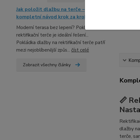
Jak položit dlažbu na terče –
kompletní návod krok za krokem
Moderní terasa bez lepení? Pokládka na
rektifikační terče je ideální řešení...
Pokládka dlažby na rektifikační terče patří
mezi nejoblíbenější způs...
číst celé
Kompl
Zobrazit všechny články
Komple
📏 Re
Nastav
Rektifika
dlažby na
terče, sa