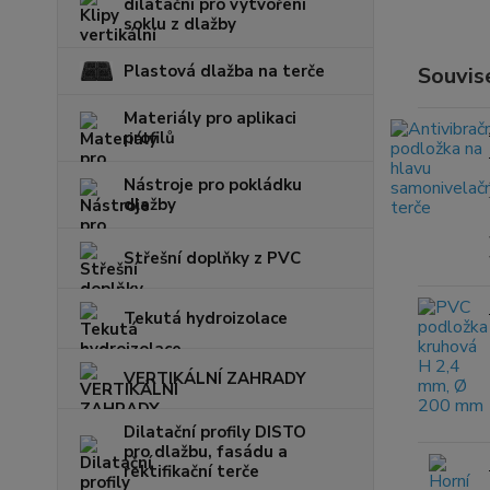
dilatační pro vytvoření
soklu z dlažby
Plastová dlažba na terče
Souvise
Materiály pro aplikaci
profilů
Nástroje pro pokládku
dlažby
Střešní doplňky z PVC
Tekutá hydroizolace
VERTIKÁLNÍ ZAHRADY
Dilatační profily DISTO
pro dlažbu, fasádu a
rektifikační terče