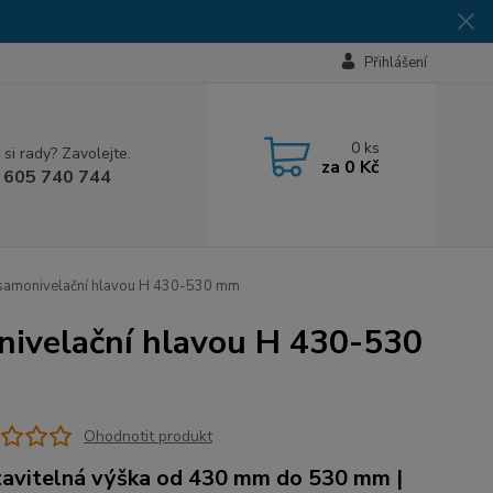
Přihlášení
0
ks
 si rady? Zavolejte.
za
0 Kč
 605 740 744
e samonivelační hlavou H 430-530 mm
onivelační hlavou H 430-530
Ohodnotit produkt
avitelná výška od 430 mm do 530 mm |