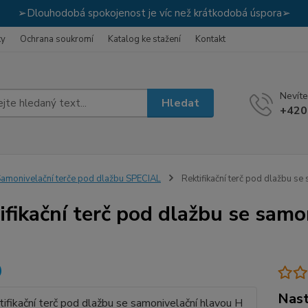
➢Dlouhodobá spokojenost je víc než krátkodobá úspora➢
ky
Ochrana soukromí
Katalog ke stažení
Kontakt
Nevíte
Hledat
+420
amonivelační terče pod dlažbu SPECIAL
Rektifikační terč pod dlažbu s
ifikační terč pod dlažbu se sam
Nast