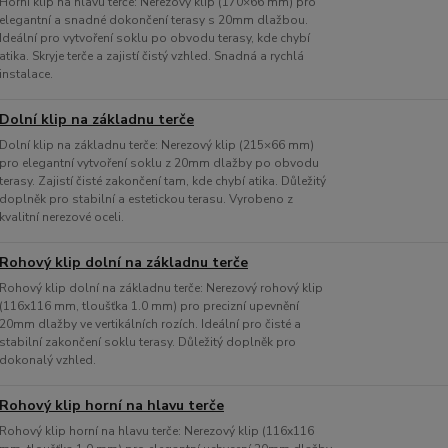
Horní klip na hlavu terče: Nerezový klip (170×66 mm) pro
elegantní a snadné dokončení terasy s 20mm dlažbou.
Ideální pro vytvoření soklu po obvodu terasy, kde chybí
atika. Skryje terče a zajistí čistý vzhled. Snadná a rychlá
instalace.
Dolní klip na základnu terče
Dolní klip na základnu terče: Nerezový klip (215×66 mm)
pro elegantní vytvoření soklu z 20mm dlažby po obvodu
terasy. Zajistí čisté zakončení tam, kde chybí atika. Důležitý
doplněk pro stabilní a estetickou terasu. Vyrobeno z
kvalitní nerezové oceli.
Rohový klip dolní na základnu terče
Rohový klip dolní na základnu terče: Nerezový rohový klip
(116x116 mm, tloušťka 1.0 mm) pro precizní upevnění
20mm dlažby ve vertikálních rozích. Ideální pro čisté a
stabilní zakončení soklu terasy. Důležitý doplněk pro
dokonalý vzhled.
Rohový klip horní na hlavu terče
Rohový klip horní na hlavu terče: Nerezový klip (116x116