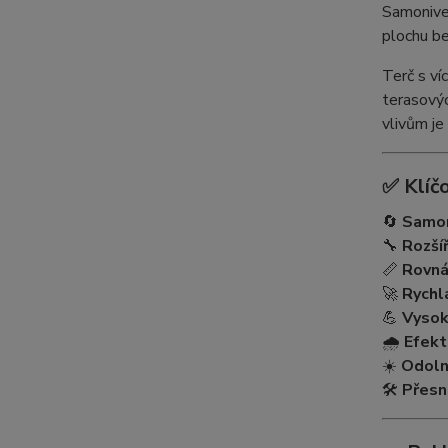
Samonive
plochu b
Terč s ví
terasový
vlivům je
✅ Klíč
🔄
Samon
🔧
Rozší
📏
Rovná
🚀
Rychl
💪
Vysok
🌧️
Efekt
☀️
Odolno
🛠️
Přesn