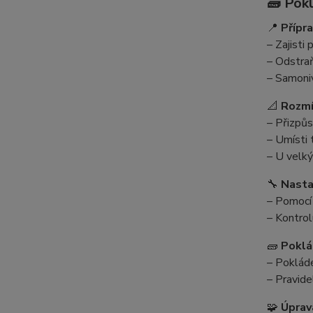
🧱 Pok
📍
Přípr
– Zajisti 
– Odstraň
– Samoniv
📐
Rozmí
– Přizpůs
– Umísti 
– U velký
🔧
Nasta
– Pomocí 
– Kontrol
🧱
Poklá
– Pokláde
– Pravide
🧩
Úprav