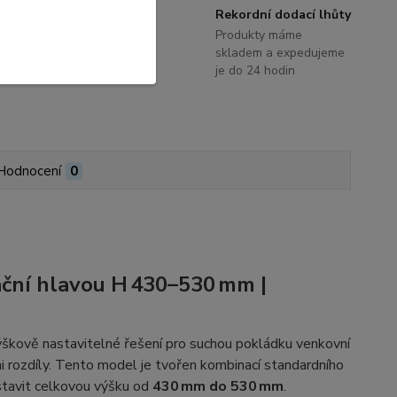
Poradenství
Rekordní dodací lhůty
S výběrem terasových
Produkty máme
systémů a příslušenství
skladem a expedujeme
Vám rádi poradíme
je do 24 hodin
Hodnocení
0
ační hlavou H 430–530 mm |
ýškově nastavitelné řešení pro suchou pokládku venkovní
i rozdíly. Tento model je tvořen kombinací standardního
stavit celkovou výšku od
430 mm do 530 mm
.