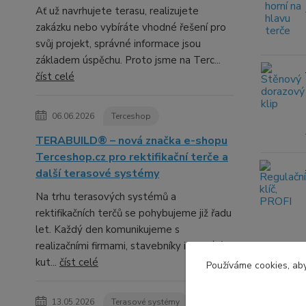
Ať už navrhujete terasu, realizujete
zakázku nebo vybíráte vhodné řešení pro
svůj projekt, správné informace jsou
základem úspěchu. Proto jsme na Terc...
číst celé
06.06.2026
Terceshop
TERABUILD® – nová značka e-shopu
Terceshop.cz pro rektifikační terče a
další terasové systémy
Na trhu terasových systémů a
rektifikačních terčů se pohybujeme již řadu
let. Každý den komunikujeme s
realizačními firmami, stavebníky i domácími
kut...
číst celé
Používáme cookies, aby
13.05.2026
Terasové systémy