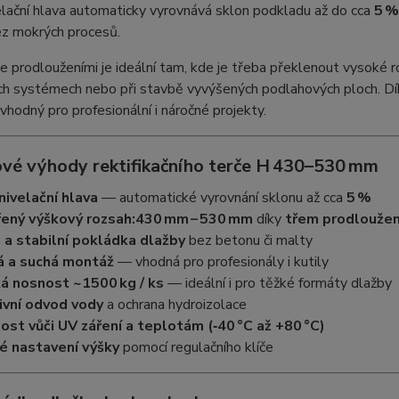
lační hlava automaticky vyrovnává sklon podkladu až do cca
5 %
ez mokrých procesů.
ce prodlouženími je ideální tam, kde je třeba překlenout vysoké r
ch systémech nebo při stavbě vyvýšených podlahových ploch. Dí
 vhodný pro profesionální i náročné projekty.
ové výhody rektifikačního terče H 430–530 mm
ivelační hlava
— automatické vyrovnání sklonu až cca
5 %
řený výškový rozsah:
430 mm – 530 mm
díky
třem prodlouže
 a stabilní pokládka dlažby
bez betonu či malty
á a suchá montáž
— vhodná pro profesionály i kutily
á nosnost ~1500 kg / ks
— ideální i pro těžké formáty dlažby
ivní odvod vody
a ochrana hydroizolace
st vůči UV záření a teplotám (‑40 °C až +80 °C)
é nastavení výšky
pomocí regulačního klíče