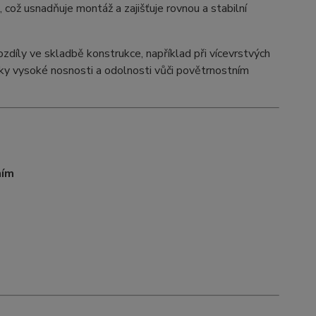
, což usnadňuje montáž a zajišťuje rovnou a stabilní
ozdíly ve skladbě konstrukce, například při vícevrstvých
ky vysoké nosnosti a odolnosti vůči povětrnostním
ním