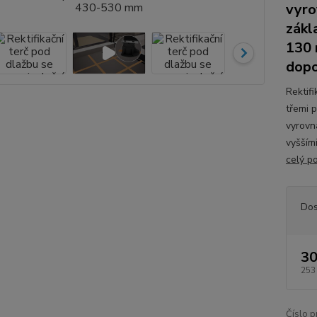
vyro
zákl
130 
dopo
Rektif
třemi 
vyrovn
vyšším
celý p
Dos
30
253
Číslo p