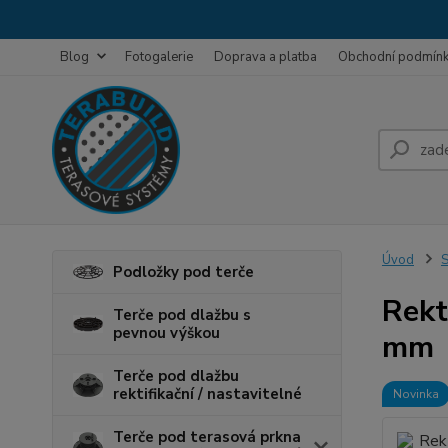
Blog
Fotogalerie
Doprava a platba
Obchodní podmín
Úvod
S
Podložky pod terče
Rekt
Terče pod dlažbu s
pevnou výškou
mm
Terče pod dlažbu
rektifikační / nastavitelné
Novinka
Terče pod terasová prkna