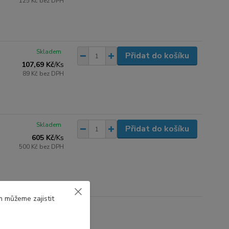
125 Kč
bez DPH
Skladem
Přidat do košíku
107,69 Kč
/
Ks
89 Kč
bez DPH
Skladem
Přidat do košíku
605 Kč
/
Ks
500 Kč
bez DPH
m můžeme zajistit