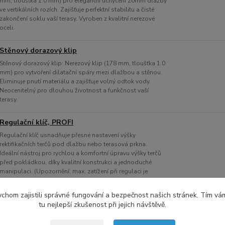
mm, tloušťka 1.0 mm) pro elegantní uchycení 20mm dlažby
ve vertikálních rozích. Zajišťuje perfektní stabilitu a čisté
zakončení soklu vaší terasy. Vyroben z kvalitní nerezové
oceli.
Stěnový dorazový klip
Stěnový dorazový klip: Nerezový klip (178 mm, tloušťka 1.0
mm) pro vytvoření dilatační spáry mezi dlažbou a stěnou.
Eliminuje pnutí materiálu a zajišťuje volný odtok vody.
Neocenitelný pro dlouhou životnost a funkčnost vaší
terasy.
Regulační klíč, PROFI
Regulační klíč usnadňuje přesné nastavení výšky
rektifikačních terčů pod dlažbu nebo terasová prkna.
Ideální nástroj pro rychlou a komfortní úpravu výšky terčů
před pokládkou, díky kvalitní konstrukci a jednoduché
manipulaci. (Upozornění: max. zatížení při regulaci je
20 kg.)
chom zajistili správné fungování a bezpečnost našich stránek. Tím vá
tu nejlepší zkušenost při jejich návštěvě.