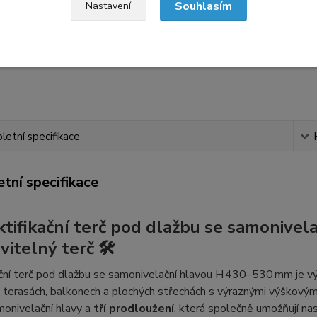
Kvalitní výrobky
Nejlevnější ve své
Souhlasím
Nastavení
třídě
Terasové systémy od
prověřených
Skvělá cena produktů
dodavatelů z Itálie,
při porovnání stejné
Čech a Slovenska
nosnosti
etní specifikace
tní specifikace
ktifikační terč pod dlažbu se samonivel
itelný terč 🛠️
ční terč pod dlažbu se samonivelační hlavou H 430–530 mm je v
 terasách, balkonech a plochých střechách s výraznými výškovým
monivelační hlavy a
tří prodloužení
, která společně umožňují na