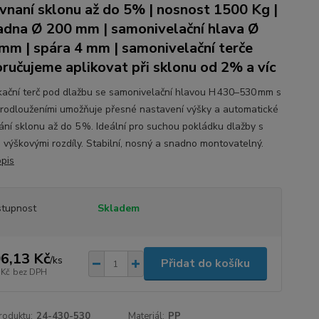
vnaní sklonu až do 5% | nosnost 1500 Kg |
adna Ø 200 mm | samonivelační hlava Ø
mm | spára 4 mm | samonivelační terče
ručujeme aplikovat při sklonu od 2% a víc
ikační terč pod dlažbu se samonivelační hlavou H 430–530 mm s
prodlouženími umožňuje přesné nastavení výšky a automatické
ání sklonu až do 5 %. Ideální pro suchou pokládku dlažby s
i výškovými rozdíly. Stabilní, nosný a snadno montovatelný.
opis
tupnost
Skladem
6,13 Kč
/
ks
Přidat do košíku
 Kč
bez DPH
roduktu:
24-430-530
Materiál:
PP